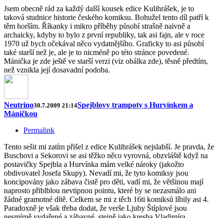
Jsem obecně rád za každý další kousek edice Kulihrášek, je to
taková studnice historie českého komiksu. Bohužel tento díl patří k
těm horším. Říkanky i mikro příběhy působí strašně naivně a
archaicky, kdyby to bylo z první republiky, tak asi fajn, ale v roce
1970 už bych očekával něco vydatnějšího. Graficky to asi působí
také starší než je, ale je to nicméně po této stránce povedené.
Mánička je zde ještě ve starší verzi (viz obálka zde), těsně předtím,
než vznikla její dosavadní podoba.
Neutrino
Spejblovy trampoty s Hurvínkem a
30.7.2009 21:14
Máničkou
Permalink
Tento sešit mi zatím přišel z edice Kulihrášek nejslabší. Je pravda, že
Buschovi a Sekorovi se asi těžko něco vyrovná, obzvláště když na
postavičky Spejbla a Hurvínka mám velké nároky (jakožto
obdivovatel Josefa Skupy). Nevadí mi, že tyto komiksy jsou
koncipovány jako zábava čistě pro děti, vadí mi, že většinou mají
naprosto přiblblou nevtipnou pointu, které by se nezasmálo ani
žádné gramotné dítě. Celkem se mi z těch 16ti komiksů líbily asi 4.
Paradoxně je však třeba dodat, že verše Ljuby Štíplové jsou
nesmírně vydařené a zábavné, stejně jako kresba Vladimíra