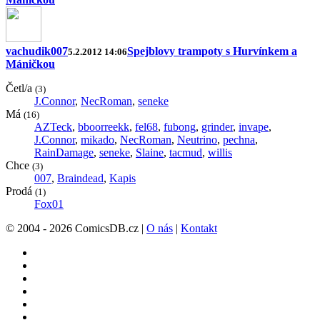
vachudik007
Spejblovy trampoty s Hurvínkem a
5.2.2012 14:06
Máničkou
Četl/a
(3)
J.Connor
,
NecRoman
,
seneke
Má
(16)
AZTeck
,
bboorreekk
,
fel68
,
fubong
,
grinder
,
invape
,
J.Connor
,
mikado
,
NecRoman
,
Neutrino
,
pechna
,
RainDamage
,
seneke
,
Slaine
,
tacmud
,
willis
Chce
(3)
007
,
Braindead
,
Kapis
Prodá
(1)
Fox01
© 2004 - 2026 ComicsDB.cz |
O nás
|
Kontakt