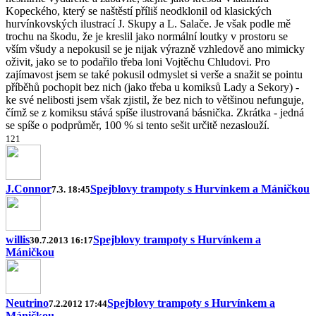
Kopeckého, který se naštěstí příliš neodklonil od klasických
hurvínkovských ilustrací J. Skupy a L. Salače. Je však podle mě
trochu na škodu, že je kreslil jako normální loutky v prostoru se
vším všudy a nepokusil se je nijak výrazně vzhledově ano mimicky
oživit, jako se to podařilo třeba loni Vojtěchu Chludovi. Pro
zajímavost jsem se také pokusil odmyslet si verše a snažit se pointu
příběhů pochopit bez nich (jako třeba u komiksů Lady a Sekory) -
ke své nelibosti jsem však zjistil, že bez nich to většinou nefunguje,
čímž se z komiksu stává spíše ilustrovaná básnička. Zkrátka - jedná
se spíše o podprůměr, 100 % si tento sešit určitě nezaslouží.
1
2
1
J.Connor
Spejblovy trampoty s Hurvínkem a Máničkou
7.3. 18:45
willis
Spejblovy trampoty s Hurvínkem a
30.7.2013 16:17
Máničkou
Neutrino
Spejblovy trampoty s Hurvínkem a
7.2.2012 17:44
Máničkou