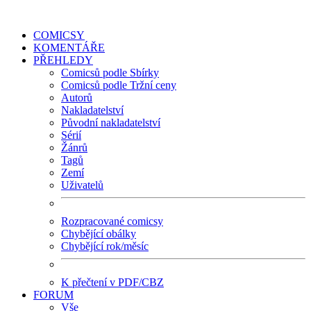
COMICSY
KOMENTÁŘE
PŘEHLEDY
Comicsů podle Sbírky
Comicsů podle Tržní ceny
Autorů
Nakladatelství
Původní nakladatelství
Sérií
Žánrů
Tagů
Zemí
Uživatelů
Rozpracované comicsy
Chybějící obálky
Chybějící rok/měsíc
K přečtení v PDF/CBZ
FORUM
Vše