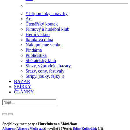
* Připomínky a návrhy
Art
Čtenářský koutek
Filmový a hudební klub
Herní vlákno
Ikonková dílna
Nakupujeme venku
Pindárna
Publicistika
Sběratelský klub
Slevy, výprodeje, bazary
Srazy, cony, festivaly
Stripy, jouky, fejky :)
BAZAR
SBÍRKY
ČLÁNKY
Spejblovy trampoty s Hurvínkem a Máničkou
Albatros (Albatros Media a.s.)
1. vydání
1970
série
Edice Kulihrášek
9/11