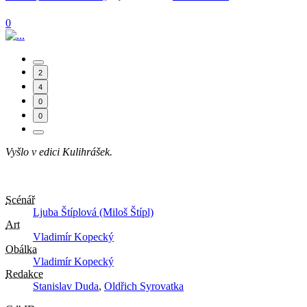
0
2
4
0
0
Vyšlo v edici Kulihrášek.
Scénář
Ljuba Štíplová (Miloš Štípl)
Art
Vladimír Kopecký
Obálka
Vladimír Kopecký
Redakce
Stanislav Duda
,
Oldřich Syrovatka