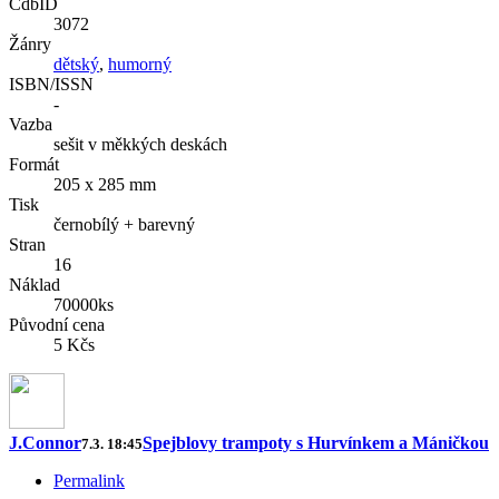
CdbID
3072
Žánry
dětský
,
humorný
ISBN/ISSN
-
Vazba
sešit v měkkých deskách
Formát
205 x 285 mm
Tisk
černobílý + barevný
Stran
16
Náklad
70000ks
Původní cena
5 Kčs
J.Connor
Spejblovy trampoty s Hurvínkem a Máničkou
7.3. 18:45
Permalink