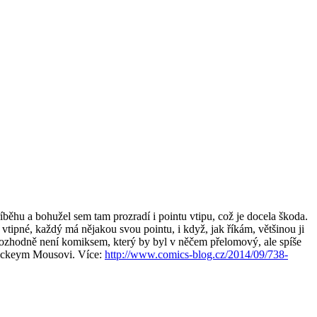
říběhu a bohužel sem tam prozradí i pointu vtipu, což je docela škoda.
 vtipné, každý má nějakou svou pointu, i když, jak říkám, většinou ji
rozhodně není komiksem, který by byl v něčem přelomový, ale spíše
 Mickeym Mousovi. Více:
http://www.comics-blog.cz/2014/09/738-