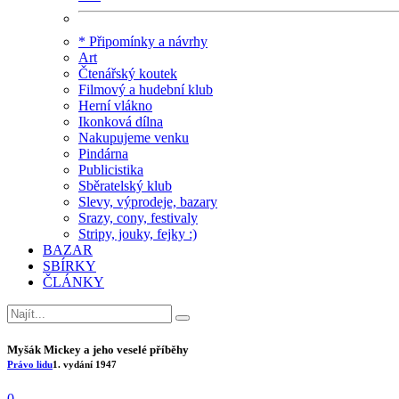
* Připomínky a návrhy
Art
Čtenářský koutek
Filmový a hudební klub
Herní vlákno
Ikonková dílna
Nakupujeme venku
Pindárna
Publicistika
Sběratelský klub
Slevy, výprodeje, bazary
Srazy, cony, festivaly
Stripy, jouky, fejky :)
BAZAR
SBÍRKY
ČLÁNKY
Myšák Mickey a jeho veselé příběhy
Právo lidu
1. vydání
1947
0