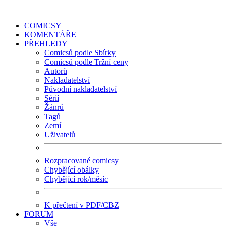
COMICSY
KOMENTÁŘE
PŘEHLEDY
Comicsů podle Sbírky
Comicsů podle Tržní ceny
Autorů
Nakladatelství
Původní nakladatelství
Sérií
Žánrů
Tagů
Zemí
Uživatelů
Rozpracované comicsy
Chybějící obálky
Chybějící rok/měsíc
K přečtení v PDF/CBZ
FORUM
Vše