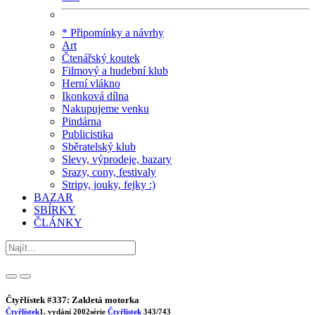
* Připomínky a návrhy
Art
Čtenářský koutek
Filmový a hudební klub
Herní vlákno
Ikonková dílna
Nakupujeme venku
Pindárna
Publicistika
Sběratelský klub
Slevy, výprodeje, bazary
Srazy, cony, festivaly
Stripy, jouky, fejky :)
BAZAR
SBÍRKY
ČLÁNKY
Čtyřlístek #337: Zakletá motorka
Čtyřlístek
1. vydání
2002
série
Čtyřlístek
343/743