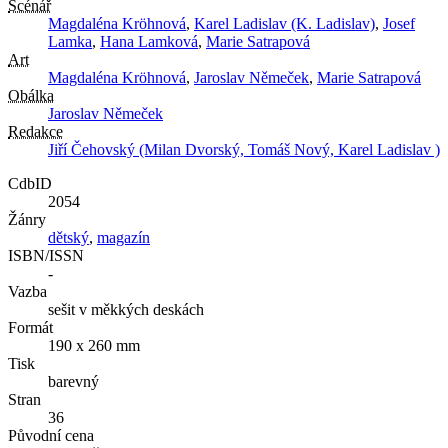
Scénář
Magdaléna Kröhnová
,
Karel Ladislav (K. Ladislav)
,
Josef
Lamka
,
Hana Lamková
,
Marie Satrapová
Art
Magdaléna Kröhnová
,
Jaroslav Němeček
,
Marie Satrapová
Obálka
Jaroslav Němeček
Redakce
Jiří Čehovský (Milan Dvorský, Tomáš Nový, Karel Ladislav )
CdbID
2054
Žánry
dětský
,
magazín
ISBN/ISSN
-
Vazba
sešit v měkkých deskách
Formát
190 x 260 mm
Tisk
barevný
Stran
36
Původní cena