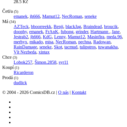
28.5 Kč
Četl/a
(5)
emanek
,
jh666
,
Mamut12
,
NecRoman
,
seneke
Má
(34)
AZTeck
,
bboorreekk
,
Benji
,
blackJag
,
Braindead
,
broucik
,
doophy
,
emanek
,
FrAnK
,
fubong
,
grinder
,
Hartmann
,
Jane
,
Jestrab2
,
jh666
,
KdG
,
Lenny
,
Mamut12
,
Masinfira
,
meda.96
,
merhyx
,
mikado
,
misa
,
NecRoman
,
pechna
,
Radowan
,
RainDamage
,
seneke
,
Skot
,
tacmud
,
tulipstros
,
tuwanakha
,
Vít Nezbeda
,
xintax
Chce
(3)
Lobok257
,
Šimon.2858
,
syr11
Koupí
(1)
Ricarderon
Prodá
(1)
dudlick
© 2004 - 2026 ComicsDB.cz |
O nás
|
Kontakt