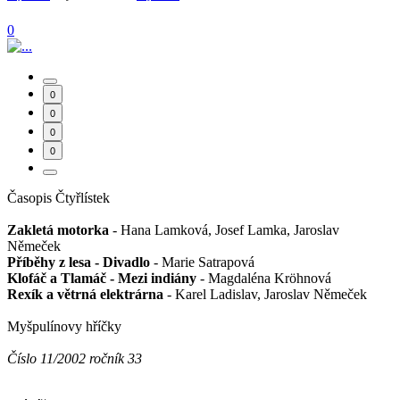
0
0
0
0
0
Časopis Čtyřlístek
Zakletá motorka
- Hana Lamková, Josef Lamka, Jaroslav
Němeček
Příběhy z lesa - Divadlo
- Marie Satrapová
Klofáč a Tlamáč - Mezi indiány
- Magdaléna Kröhnová
Rexík a větrná elektrárna
- Karel Ladislav, Jaroslav Němeček
Myšpulínovy hříčky
Číslo 11/2002 ročník 33