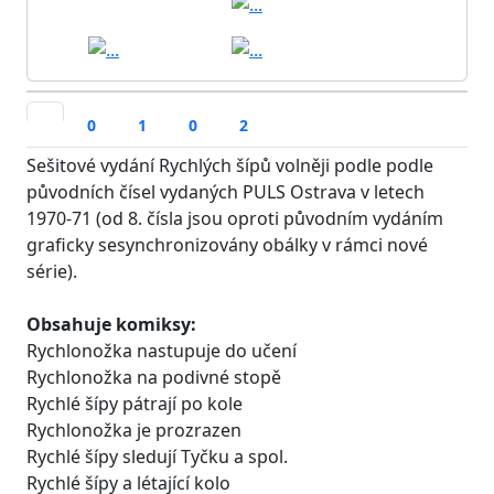
0
1
0
2
Sešitové vydání Rychlých šípů volněji podle podle
původních čísel vydaných PULS Ostrava v letech
1970-71 (od 8. čísla jsou oproti původním vydáním
graficky sesynchronizovány obálky v rámci nové
série).
Obsahuje komiksy:
Rychlonožka nastupuje do učení
Rychlonožka na podivné stopě
Rychlé šípy pátrají po kole
Rychlonožka je prozrazen
Rychlé šípy sledují Tyčku a spol.
Rychlé šípy a létající kolo