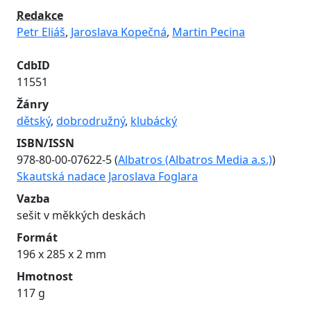
Redakce
Petr Eliáš
,
Jaroslava Kopečná
,
Martin Pecina
CdbID
11551
Žánry
dětský
,
dobrodružný
,
klubácký
ISBN/ISSN
978-80-00-07622-5 (
Albatros (Albatros Media a.s.)
)
Skautská nadace Jaroslava Foglara
Vazba
sešit v měkkých deskách
Formát
196 x 285 x 2 mm
Hmotnost
117 g