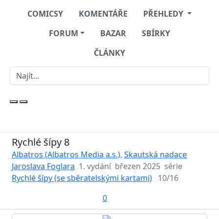
COMICSY
KOMENTÁŘE
PŘEHLEDY
FORUM
BAZAR
SBÍRKY
ČLÁNKY
Rychlé šípy 8
Albatros (Albatros Media a.s.)
,
Skautská nadace
Jaroslava Foglara
1. vydání
březen 2025
série
Rychlé šípy (se sběratelskými kartami)
10/16
0