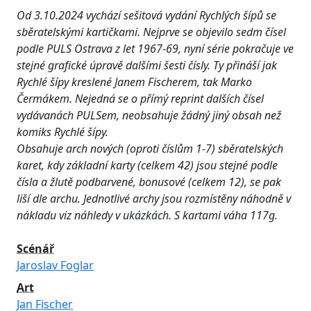
Od 3.10.2024 vychází sešitová vydání Rychlých šípů se
sběratelskými kartičkami. Nejprve se objevilo sedm čísel
podle PULS Ostrava z let 1967-69, nyní série pokračuje ve
stejné grafické úpravě dalšími šesti čísly. Ty přináší jak
Rychlé šípy kreslené Janem Fischerem, tak Marko
Čermákem. Nejedná se o přímý reprint dalších čísel
vydávanách PULSem, neobsahuje žádný jiný obsah než
komiks Rychlé šípy.
Obsahuje arch nových (oproti číslům 1-7) sběratelských
karet, kdy základní karty (celkem 42) jsou stejné podle
čísla a žlutě podbarvené, bonusové (celkem 12), se pak
liší dle archu. Jednotlivé archy jsou rozmístěny náhodně v
nákladu viz náhledy v ukázkách. S kartami váha 117g.
Scénář
Jaroslav Foglar
Art
Jan Fischer