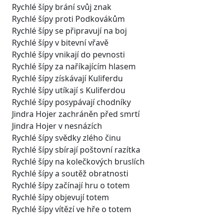
Rychlé šípy brání svůj znak
Rychlé šípy proti Podkovákům
Rychlé šípy se připravují na boj
Rychlé šípy v bitevní vřavě
Rychlé šípy vnikají do pevnosti
Rychlé šípy za naříkajícím hlasem
Rychlé šípy získávají Kuliferdu
Rychlé šípy utíkají s Kuliferdou
Rychlé šípy posypávají chodníky
Jindra Hojer zachráněn před smrtí
Jindra Hojer v nesnázích
Rychlé šípy svědky zlého činu
Rychlé šípy sbírají poštovní razítka
Rychlé šípy na kolečkových bruslích
Rychlé šípy a soutěž obratnosti
Rychlé šípy začínají hru o totem
Rychlé šípy objevují totem
Rychlé šípy vítězí ve hře o totem