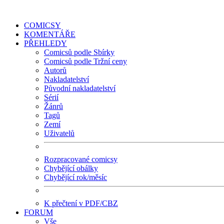
COMICSY
KOMENTÁŘE
PŘEHLEDY
Comicsů podle Sbírky
Comicsů podle Tržní ceny
Autorů
Nakladatelství
Původní nakladatelství
Sérií
Žánrů
Tagů
Zemí
Uživatelů
Rozpracované comicsy
Chybějící obálky
Chybějící rok/měsíc
K přečtení v PDF/CBZ
FORUM
Vše