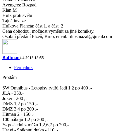
Avengers: Rozpad
Klan M
Hulk proti světu
Tajná invaze
Hulkova Planeta: část 1. a část. 2
Cena dohodou, možnost vyměnit za jiné komiksy.
Osobní předání Plzeň, Brno, email: filipsmazal@gmail.com
Baffman
4.4.2013 18:55
Permalink
Prodám
SW Omnibus - Letopisy rytířů Jedi 1,2 po 400 ,-
JLA - 350,-
Joker - 200 ,-
DMZ 1,2 po 150 ,-
DMZ 3,4 po 200 ,-
Hitman 2 - 150 ,-
100 nábojů 1,2 po 200 ,-
Y- poslední z můžu 1,2,6,7 po 200,-
Usagi - Spiknutí draka - 110 ,-