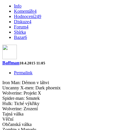
Info
Komentáře
4
Hodnocení
249
Diskuze
4
Forum
4
Sbírka
Bazar
6
Baffman
10.4.2015 11:05
Permalink
Iron Man: Démon v láhvi
Uncanny X-men: Dark phoenix
Wolverine: Projekt X
Spider-man: Smutek
Hulk: Tiché výkřiky
Wolverine: Zrození
Tajná válka
Věční
Občanská válka
Zombie z Marvelu