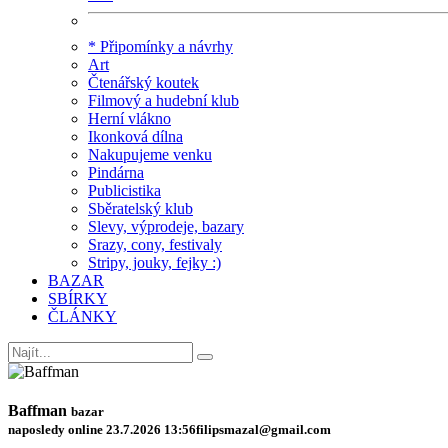
* Připomínky a návrhy
Art
Čtenářský koutek
Filmový a hudební klub
Herní vlákno
Ikonková dílna
Nakupujeme venku
Pindárna
Publicistika
Sběratelský klub
Slevy, výprodeje, bazary
Srazy, cony, festivaly
Stripy, jouky, fejky :)
BAZAR
SBÍRKY
ČLÁNKY
Baffman
bazar
naposledy online 23.7.2026 13:56
filipsmazal@gmail.com