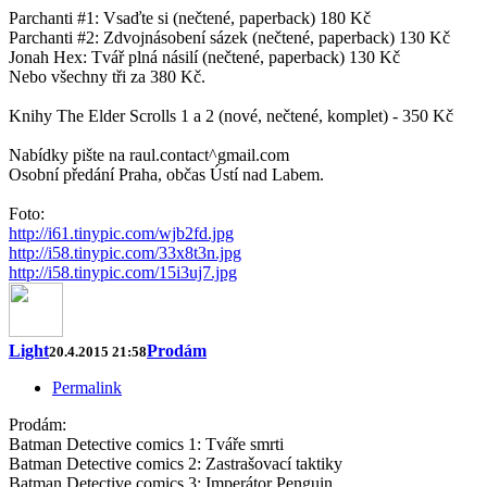
Parchanti #1: Vsaďte si (nečtené, paperback) 180 Kč
Parchanti #2: Zdvojnásobení sázek (nečtené, paperback) 130 Kč
Jonah Hex: Tvář plná násilí (nečtené, paperback) 130 Kč
Nebo všechny tři za 380 Kč.
Knihy The Elder Scrolls 1 a 2 (nové, nečtené, komplet) - 350 Kč
Nabídky pište na raul.contact^gmail.com
Osobní předání Praha, občas Ústí nad Labem.
Foto:
http://i61.tinypic.com/wjb2fd.jpg
http://i58.tinypic.com/33x8t3n.jpg
http://i58.tinypic.com/15i3uj7.jpg
Light
Prodám
20.4.2015 21:58
Permalink
Prodám:
Batman Detective comics 1: Tváře smrti
Batman Detective comics 2: Zastrašovací taktiky
Batman Detective comics 3: Imperátor Penguin