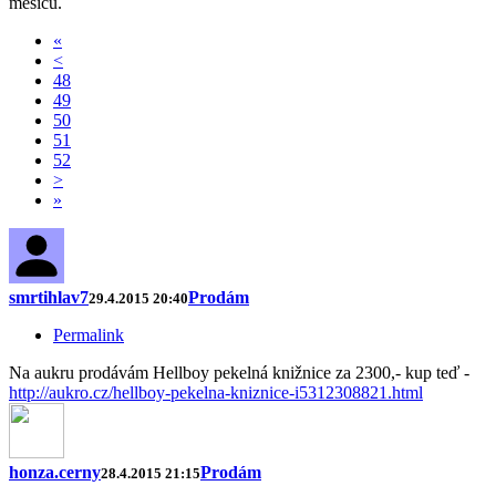
měsíců.
«
<
48
49
50
51
52
>
»
smrtihlav7
Prodám
29.4.2015 20:40
Permalink
Na aukru prodávám Hellboy pekelná knižnice za 2300,- kup teď -
http://aukro.cz/hellboy-pekelna-kniznice-i5312308821.html
honza.cerny
Prodám
28.4.2015 21:15