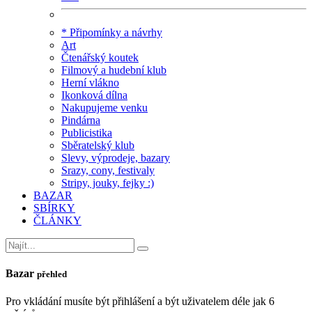
* Připomínky a návrhy
Art
Čtenářský koutek
Filmový a hudební klub
Herní vlákno
Ikonková dílna
Nakupujeme venku
Pindárna
Publicistika
Sběratelský klub
Slevy, výprodeje, bazary
Srazy, cony, festivaly
Stripy, jouky, fejky :)
BAZAR
SBÍRKY
ČLÁNKY
Bazar
přehled
Pro vkládání musíte být přihlášení a být uživatelem déle jak 6