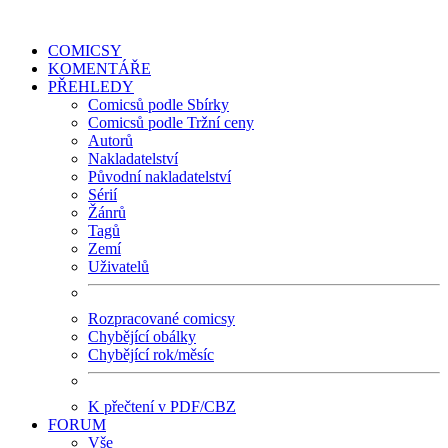
COMICSY
KOMENTÁŘE
PŘEHLEDY
Comicsů podle Sbírky
Comicsů podle Tržní ceny
Autorů
Nakladatelství
Původní nakladatelství
Sérií
Žánrů
Tagů
Zemí
Uživatelů
Rozpracované comicsy
Chybějící obálky
Chybějící rok/měsíc
K přečtení v PDF/CBZ
FORUM
Vše