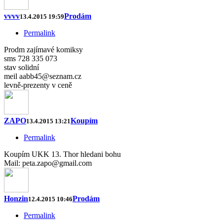
vvvv
Prodám
13.4.2015 19:59
Permalink
Prodm zajímavé komiksy
sms 728 335 073
stav solidní
meil aabb45@seznam.cz
levně-prezenty v ceně
ZAPO
Koupím
13.4.2015 13:21
Permalink
Koupím UKK 13. Thor hledani bohu
Mail: peta.zapo@gmail.com
Honzin
Prodám
12.4.2015 10:46
Permalink