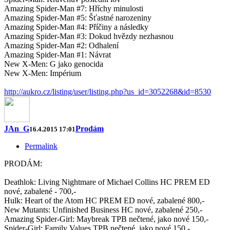
Amazing Spider-Man #7: Hříchy minulosti
Amazing Spider-Man #5: Šťastné narozeniny
Amazing Spider-Man #4: Příčiny a následky
Amazing Spider-Man #3: Dokud hvězdy nezhasnou
Amazing Spider-Man #2: Odhalení
Amazing Spider-Man #1: Návrat
New X-Men: G jako genocida
New X-Men: Impérium
http://aukro.cz/listing/user/listing.php?us_id=3052268&id=8530
JAn_G
Prodám
16.4.2015 17:01
Permalink
PRODÁM:
Deathlok: Living Nightmare of Michael Collins HC PREM ED
nové, zabalené - 700,-
Hulk: Heart of the Atom HC PREM ED nové, zabalené 800,-
New Mutants: Unfinished Business HC nové, zabalené 250,-
Amazing Spider-Girl: Maybreak TPB nečtené, jako nové 150,-
Spider-Girl: Family Values TPB nečtené, jako nové 150,-