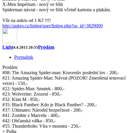
X-Men Impérium - nový ve fólii
Spiderman návrat - nový ve fólii včetně kartonu a plakátu.
Vše na aukru od 1 Kč !!!!
http://aukro.cz/listing/user/listing.php?us_id=3829000
Light
Prodám
4.4.2015 20:55
Permalink
Prodám:
#08: The Amazing Spider-man: Kravenův poslední lov - 200,-
#21: Amazing Spider-Man: Návrat (POZOR! Zmenšená testovací
verze) - 150,-
#22: Spider-Man: Smutek - 800,-
#23: Wolverine: Zrození - 850,-
#32: Klan M - 850,-
#35: Black Panther: Kdo je Black Panther? - 200,-
#37: Ultimates: Národní bezpečnost - 200,-
#41: Zombie z Marvelu - 400,-
#42: Občanská válka - 850,-
#55: Thunderbolts: Víra v monstra - 250,-
+ Pošta