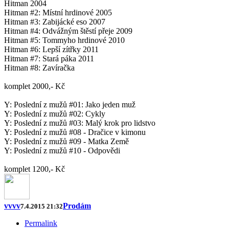
Hitman 2004
Hitman #2: Místní hrdinové 2005
Hitman #3: Zabijácké eso 2007
Hitman #4: Odvážným štěstí přeje 2009
Hitman #5: Tommyho hrdinové 2010
Hitman #6: Lepší zítřky 2011
Hitman #7: Stará páka 2011
Hitman #8: Zavíračka
komplet 2000,- Kč
Y: Poslední z mužů #01: Jako jeden muž
Y: Poslední z mužů #02: Cykly
Y: Poslední z mužů #03: Malý krok pro lidstvo
Y: Poslední z mužů #08 - Dračice v kimonu
Y: Poslední z mužů #09 - Matka Země
Y: Poslední z mužů #10 - Odpovědi
komplet 1200,- Kč
vvvv
Prodám
7.4.2015 21:32
Permalink