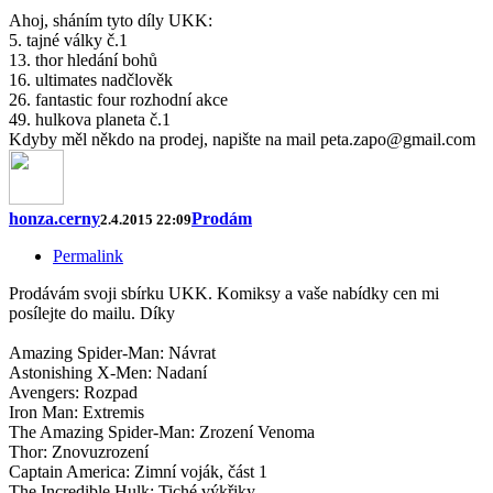
Ahoj, sháním tyto díly UKK:
5. tajné války č.1
13. thor hledání bohů
16. ultimates nadčlověk
26. fantastic four rozhodní akce
49. hulkova planeta č.1
Kdyby měl někdo na prodej, napište na mail peta.zapo@gmail.com
honza.cerny
Prodám
2.4.2015 22:09
Permalink
Prodávám svoji sbírku UKK. Komiksy a vaše nabídky cen mi
posílejte do mailu. Díky
Amazing Spider-Man: Návrat
Astonishing X-Men: Nadaní
Avengers: Rozpad
Iron Man: Extremis
The Amazing Spider-Man: Zrození Venoma
Thor: Znovuzrození
Captain America: Zimní voják, část 1
The Incredible Hulk: Tiché výkřiky