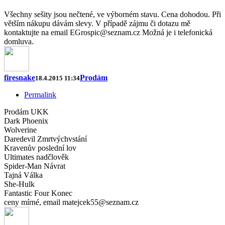
Všechny sešity jsou nečtené, ve výborném stavu. Cena dohodou. Při
větším nákupu dávám slevy. V případě zájmu či dotazu mě
kontaktujte na email EGrospic@seznam.cz Možná je i telefonická
domluva.
firesnake
Prodám
18.4.2015 11:34
Permalink
Prodám UKK
Dark Phoenix
Wolverine
Daredevil Zmrtvýchvstání
Kravenův poslední lov
Ultimates nadčlověk
Spider-Man Návrat
Tajná Válka
She-Hulk
Fantastic Four Konec
ceny mírné, email matejcek55@seznam.cz