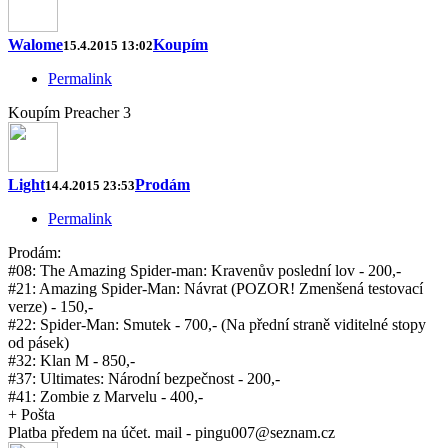
Walome
Koupím
15.4.2015 13:02
Permalink
Koupím Preacher 3
Light
Prodám
14.4.2015 23:53
Permalink
Prodám:
#08: The Amazing Spider-man: Kravenův poslední lov - 200,-
#21: Amazing Spider-Man: Návrat (POZOR! Zmenšená testovací
verze) - 150,-
#22: Spider-Man: Smutek - 700,- (Na přední straně viditelné stopy
od pásek)
#32: Klan M - 850,-
#37: Ultimates: Národní bezpečnost - 200,-
#41: Zombie z Marvelu - 400,-
+ Pošta
Platba předem na účet. mail - pingu007@seznam.cz