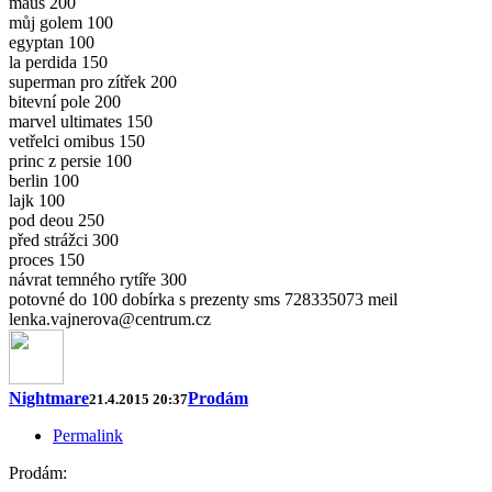
maus 200
můj golem 100
egyptan 100
la perdida 150
superman pro zítřek 200
bitevní pole 200
marvel ultimates 150
vetřelci omibus 150
princ z persie 100
berlin 100
lajk 100
pod deou 250
před strážci 300
proces 150
návrat temného rytíře 300
potovné do 100 dobírka s prezenty sms 728335073 meil
lenka.vajnerova@centrum.cz
Nightmare
Prodám
21.4.2015 20:37
Permalink
Prodám: