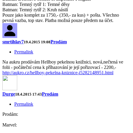
Batman: Temný rytíř 1: Temné děsy
Batman: Temný rytíř 2: Kruh násilí
Pouze jako komplet za 1750,- (350,- za kus) + pošta. Všechno
pevná vazba, top stav. Platba možná pouze předem na účet.
smrtihlav7
Prodám
19.4.2015 19:08
Permalink
Na aukru prodávám Hellboy pekelnou knižnici, nová,nečtená ve
folii - počáteční cena k příhazování je její pořizovací - 2200,-
http://aukro.cz/hellboy-pekelna-kniznice-i5282148951.html
Durge
Prodám
18.4.2015 17:43
Permalink
Prodám:
Marvel: