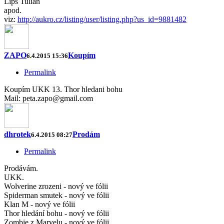
Lips Tulian
apod.
viz:
http://aukro.cz/listing/user/listing.php?us_id=9881482
ZAPO
Koupím
6.4.2015 15:36
Permalink
Koupím UKK 13. Thor hledani bohu
Mail: peta.zapo@gmail.com
dhrotek
Prodám
6.4.2015 08:27
Permalink
Prodávám.
UKK.
Wolverine zrozeni - nový ve fólii
Spiderman smutek - nový ve fólii
Klan M - nový ve fólii
Thor hledání bohu - nový ve fólii
Zombie z Marvelu - nový ve fólii