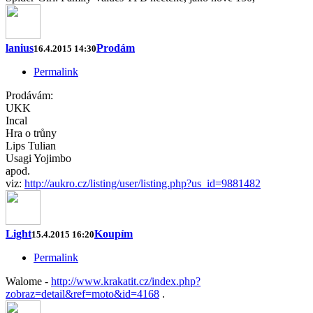
lanius
Prodám
16.4.2015 14:30
Permalink
Prodávám:
UKK
Incal
Hra o trůny
Lips Tulian
Usagi Yojimbo
apod.
viz:
http://aukro.cz/listing/user/listing.php?us_id=9881482
Light
Koupím
15.4.2015 16:20
Permalink
Walome -
http://www.krakatit.cz/index.php?
zobraz=detail&ref=moto&id=4168
.