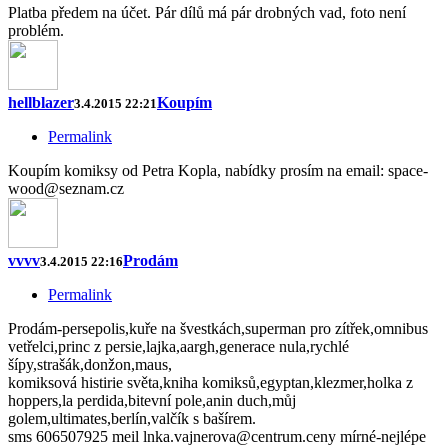
Platba předem na účet. Pár dílů má pár drobných vad, foto není
problém.
hellblazer
Koupím
3.4.2015 22:21
Permalink
Koupím komiksy od Petra Kopla, nabídky prosím na email: space-
wood@seznam.cz
vvvv
Prodám
3.4.2015 22:16
Permalink
Prodám-persepolis,kuře na švestkách,superman pro zítřek,omnibus
vetřelci,princ z persie,lajka,aargh,generace nula,rychlé
šípy,strašák,donžon,maus,
komiksová histirie světa,kniha komiksů,egyptan,klezmer,holka z
hoppers,la perdida,bitevní pole,anin duch,můj
golem,ultimates,berlín,valčík s bašírem.
sms 606507925 meil lnka.vajnerova@centrum.ceny mírné-nejlépe