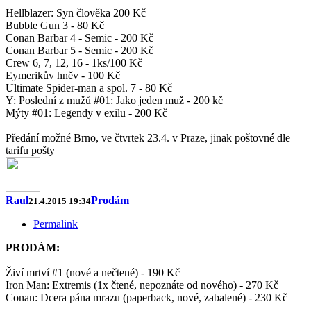
Hellblazer: Syn člověka 200 Kč
Bubble Gun 3 - 80 Kč
Conan Barbar 4 - Semic - 200 Kč
Conan Barbar 5 - Semic - 200 Kč
Crew 6, 7, 12, 16 - 1ks/100 Kč
Eymerikův hněv - 100 Kč
Ultimate Spider-man a spol. 7 - 80 Kč
Y: Poslední z mužů #01: Jako jeden muž - 200 kč
Mýty #01: Legendy v exilu - 200 Kč
Předání možné Brno, ve čtvrtek 23.4. v Praze, jinak poštovné dle
tarifu pošty
Raul
Prodám
21.4.2015 19:34
Permalink
PRODÁM:
Živí mrtví #1 (nové a nečtené) - 190 Kč
Iron Man: Extremis (1x čtené, nepoznáte od nového) - 270 Kč
Conan: Dcera pána mrazu (paperback, nové, zabalené) - 230 Kč