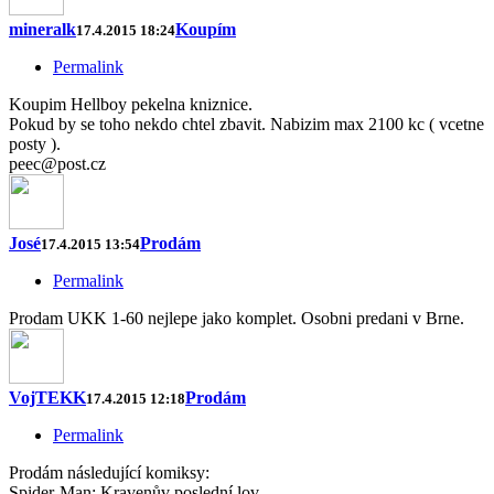
mineralk
Koupím
17.4.2015 18:24
Permalink
Koupim Hellboy pekelna kniznice.
Pokud by se toho nekdo chtel zbavit. Nabizim max 2100 kc ( vcetne
posty ).
peec@post.cz
José
Prodám
17.4.2015 13:54
Permalink
Prodam UKK 1-60 nejlepe jako komplet. Osobni predani v Brne.
VojTEKK
Prodám
17.4.2015 12:18
Permalink
Prodám následující komiksy:
Spider-Man: Kravenův poslední lov