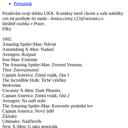
Permalink
Prodávám svoji sbírku UKK. Komiksy které chcete a vaše nabídky
cen mi posílejte do mailu - honza.cerny.123@seznam.cz.
Ideálně osobka v Praze.
Díky
1602
Amazing Spider-Man: Návrat
Astonishing X-Men: Nadaní
Avengers: Rozpad
Iron Man: Extremis
The Amazing Spider-Man: Zrození Venoma
Thor: Znovuzrození
Captain America: Zimní voják, část 1
The Incredible Hulk: Tiché výkřiky
Wolverine
Uncanny X-Men: Dark Phoenix
Captain America: Zimní voják, část 2
Avengers: Na ostří nože
The Amazing Spider-Man: Kravenův poslední lov
Captain America: Nový úděl
Zázraky
Ultimates: Nadčlověk
New X-Men: G jako genocida