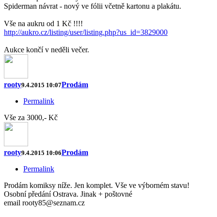
Spiderman návrat - nový ve fólii včetně kartonu a plakátu.
Vše na aukru od 1 Kč !!!!
http://aukro.cz/listing/user/listing.php?us_id=3829000
Aukce končí v neděli večer.
rooty
Prodám
9.4.2015 10:07
Permalink
Vše za 3000,- Kč
rooty
Prodám
9.4.2015 10:06
Permalink
Prodám komiksy níže. Jen komplet. Vše ve výborném stavu!
Osobní předání Ostrava. Jinak + poštovné
email rooty85@seznam.cz