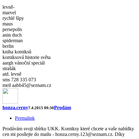
levně-
marvel
rychlé šípy
maus
persepolis
anin duch
spiderman
berlin
kniha komiksů
komiksová historie světa
aargh vánoční speciál
strašák
atd. levně
sms 728 335 073
meil aabb45@seznam.cz
honza.cerny
Prodám
7.4.2015 09:30
Permalink
Prodávám svoji sbírku UKK. Komiksy které chcete a vaše nabídky
cen mi posílejte do mailu - honza.cerny.123@seznam.cz. Díky