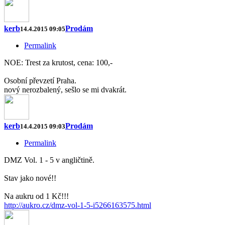
kerb
Prodám
14.4.2015 09:05
Permalink
NOE: Trest za krutost, cena: 100,-
Osobní převzetí Praha.
nový nerozbalený, sešlo se mi dvakrát.
kerb
Prodám
14.4.2015 09:03
Permalink
DMZ Vol. 1 - 5 v angličtině.
Stav jako nové!!
Na aukru od 1 Kč!!!
http://aukro.cz/dmz-vol-1-5-i5266163575.html