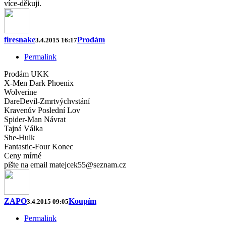
více-děkuji.
firesnake
Prodám
3.4.2015 16:17
Permalink
Prodám UKK
X-Men Dark Phoenix
Wolverine
DareDevil-Zmrtvýchvstání
Kravenův Poslední Lov
Spider-Man Návrat
Tajná Válka
She-Hulk
Fantastic-Four Konec
Ceny mírné
pište na email matejcek55@seznam.cz
ZAPO
Koupím
3.4.2015 09:05
Permalink