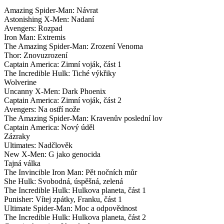
Amazing Spider-Man: Návrat
Astonishing X-Men: Nadaní
Avengers: Rozpad
Iron Man: Extremis
The Amazing Spider-Man: Zrození Venoma
Thor: Znovuzrození
Captain America: Zimní voják, část 1
The Incredible Hulk: Tiché výkřiky
Wolverine
Uncanny X-Men: Dark Phoenix
Captain America: Zimní voják, část 2
Avengers: Na ostří nože
The Amazing Spider-Man: Kravenův poslední lov
Captain America: Nový úděl
Zázraky
Ultimates: Nadčlověk
New X-Men: G jako genocida
Tajná válka
The Invincible Iron Man: Pět nočních můr
She Hulk: Svobodná, úspěšná, zelená
The Incredible Hulk: Hulkova planeta, část 1
Punisher: Vítej zpátky, Franku, část 1
Ultimate Spider-Man: Moc a odpovědnost
The Incredible Hulk: Hulkova planeta, část 2