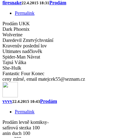
firesnake
Prodám
22.4.2015 18:31
Permalink
Prodám UKK
Dark Phoenix
Wolverine
Daredevil Zmrtvýchvstání
Kravenův poslední lov
Ultimates nadčlověk
Spider-Man Návrat
Tajná Válka
She-Hulk
Fantastic Four Konec
ceny mírné, email matejcek55@seznam.cz
vvvv
Prodám
22.4.2015 10:43
Permalink
Prodám levně komiksy-
safírová stezka 100
anin duch 100