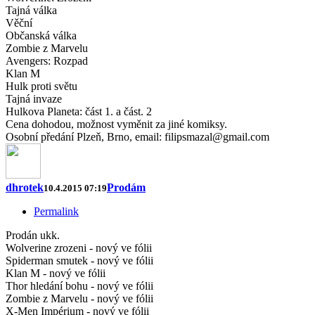
Tajná válka
Věční
Občanská válka
Zombie z Marvelu
Avengers: Rozpad
Klan M
Hulk proti světu
Tajná invaze
Hulkova Planeta: část 1. a část. 2
Cena dohodou, možnost vyměnit za jiné komiksy.
Osobní předání Plzeň, Brno, email: filipsmazal@gmail.com
dhrotek
Prodám
10.4.2015 07:19
Permalink
Prodán ukk.
Wolverine zrozeni - nový ve fólii
Spiderman smutek - nový ve fólii
Klan M - nový ve fólii
Thor hledání bohu - nový ve fólii
Zombie z Marvelu - nový ve fólii
X-Men Impérium - nový ve fólii