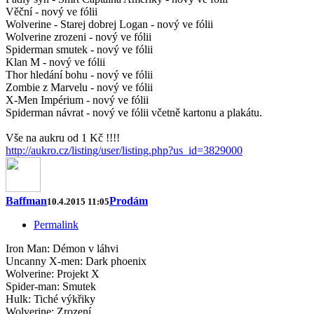
Věční - nový ve fólii
Wolverine - Starej dobrej Logan - nový ve fólii
Wolverine zrozeni - nový ve fólii
Spiderman smutek - nový ve fólii
Klan M - nový ve fólii
Thor hledání bohu - nový ve fólii
Zombie z Marvelu - nový ve fólii
X-Men Impérium - nový ve fólii
Spiderman návrat - nový ve fólii včetně kartonu a plakátu.
Vše na aukru od 1 Kč !!!!
http://aukro.cz/listing/user/listing.php?us_id=3829000
Baffman
Prodám
10.4.2015 11:05
Permalink
Iron Man: Démon v láhvi
Uncanny X-men: Dark phoenix
Wolverine: Projekt X
Spider-man: Smutek
Hulk: Tiché výkřiky
Wolverine: Zrození