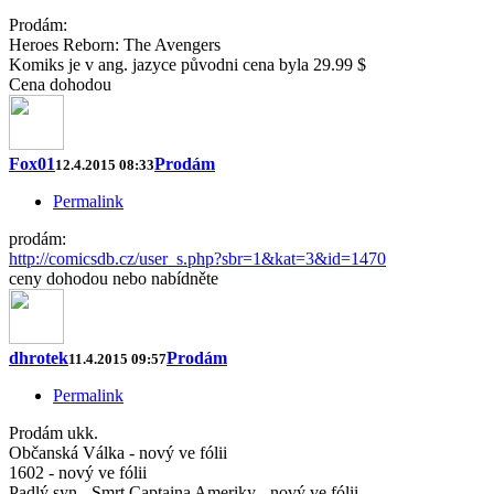
Prodám:
Heroes Reborn: The Avengers
Komiks je v ang. jazyce původni cena byla 29.99 $
Cena dohodou
Fox01
Prodám
12.4.2015 08:33
Permalink
prodám:
http://comicsdb.cz/user_s.php?sbr=1&kat=3&id=1470
ceny dohodou nebo nabídněte
dhrotek
Prodám
11.4.2015 09:57
Permalink
Prodám ukk.
Občanská Válka - nový ve fólii
1602 - nový ve fólii
Padlý syn - Smrt Captaina Ameriky - nový ve fólii