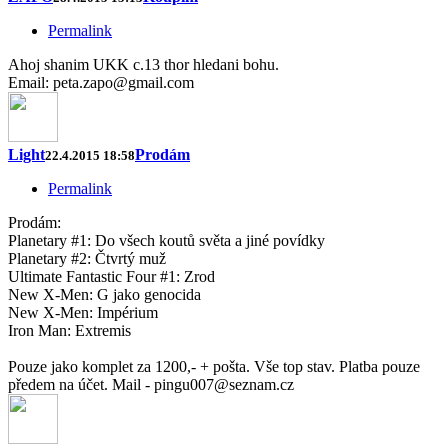
Permalink
Ahoj shanim UKK c.13 thor hledani bohu.
Email: peta.zapo@gmail.com
Light
Prodám
22.4.2015 18:58
Permalink
Prodám:
Planetary #1: Do všech koutů světa a jiné povídky
Planetary #2: Čtvrtý muž
Ultimate Fantastic Four #1: Zrod
New X-Men: G jako genocida
New X-Men: Impérium
Iron Man: Extremis
Pouze jako komplet za 1200,- + pošta. Vše top stav. Platba pouze
předem na účet. Mail - pingu007@seznam.cz