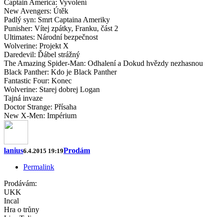
Captain America: Vyvolení
New Avengers: Útěk
Padlý syn: Smrt Captaina Ameriky
Punisher: Vítej zpátky, Franku, část 2
Ultimates: Národní bezpečnost
Wolverine: Projekt X
Daredevil: Ďábel strážný
The Amazing Spider-Man: Odhalení a Dokud hvězdy nezhasnou
Black Panther: Kdo je Black Panther
Fantastic Four: Konec
Wolverine: Starej dobrej Logan
Tajná invaze
Doctor Strange: Přísaha
New X-Men: Impérium
lanius
Prodám
6.4.2015 19:19
Permalink
Prodávám:
UKK
Incal
Hra o trůny