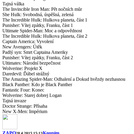
Tajná válka
The Invincible Iron Man: Pět nočních můr
She Hulk: Svobodná, úspěšná, zelená
The Incredible Hulk: Hulkova planeta, část 1
Punisher: Vítej zpátky, Franku, část 1
Ultimate Spider-Man: Moc a odpovědnost
The Incredible Hulk: Hulkova planeta, část 2
Captain America: Vyvolení
New Avengers: Útěk
Padlý syn: Smrt Captaina Ameriky
Punisher: Vítej zpátky, Franku, část 2
Ultimates: Národní bezpečnost
Wolverine: Projekt X
Daredevil: Ďábel strážný
The Amazing Spider-Man: Odhalení a Dokud hvězdy nezhasnou
Black Panther: Kdo je Black Panther
Fantastic Four: Konec
Wolverine: Starej dobrej Logan
Tajná invaze
Doctor Strange: Přísaha
New X-Men: Impérium
ZAPO
Koupím
28.4.2015 15:13