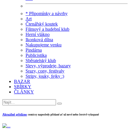
* Připomínky a návrhy
Art
Čtenářský koutek
Filmový a hudební klub
Herní vlákno
Ikonková dílna
Nakupujeme venku
Pindárna
Publicistika
Sběratelský klub
Slevy, výprodeje, bazary
Srazy, cony, festivaly
Stripy, jouky, fejky :)
BAZAR
SBÍRKY
ČLÁNKY
Aktuálně přidáno
comicsy naposledy přidané ať už nové nebo čerstvě vykopané