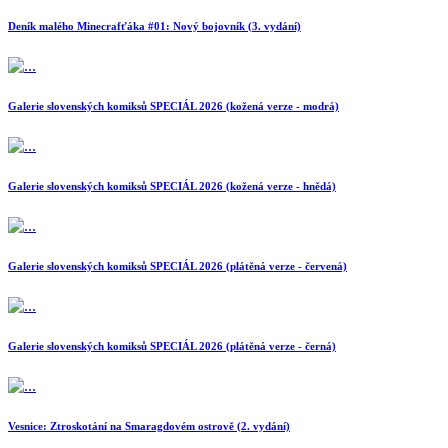
Deník malého Minecrafťáka #01: Nový bojovník (3. vydání)
Galerie slovenských komiksů SPECIÁL 2026 (kožená verze - modrá)
Galerie slovenských komiksů SPECIÁL 2026 (kožená verze - hnědá)
Galerie slovenských komiksů SPECIÁL 2026 (plátěná verze - červená)
Galerie slovenských komiksů SPECIÁL 2026 (plátěná verze - černá)
Vesnice: Ztroskotání na Smaragdovém ostrově (2. vydání)