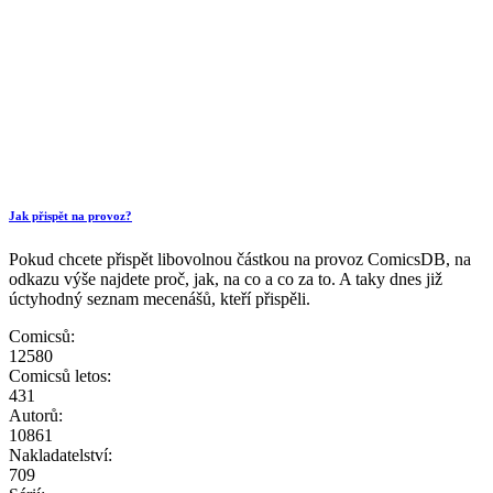
Jak přispět na provoz?
Pokud chcete přispět libovolnou částkou na provoz ComicsDB, na
odkazu výše najdete proč, jak, na co a co za to. A taky dnes již
úctyhodný seznam mecenášů, kteří přispěli.
Comicsů:
12580
Comicsů letos:
431
Autorů:
10861
Nakladatelství:
709