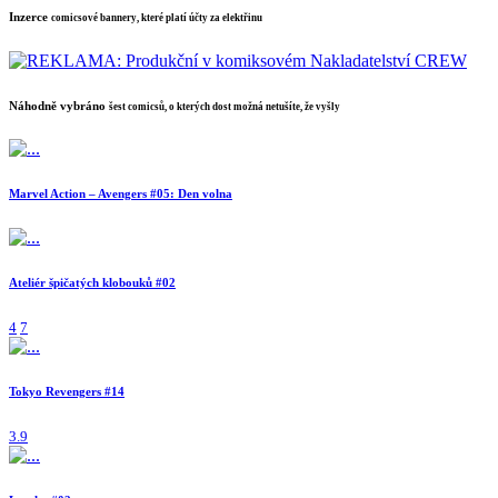
Inzerce
comicsové bannery, které platí účty za elektřinu
Náhodně vybráno
šest comicsů, o kterých dost možná netušíte, že vyšly
Marvel Action – Avengers #05: Den volna
Ateliér špičatých klobouků #02
4
7
Tokyo Revengers #14
3.9