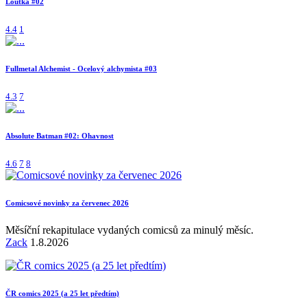
Loutka #02
4.4
1
Fullmetal Alchemist - Ocelový alchymista #03
4.3
7
Absolute Batman #02: Ohavnost
4.6
7
8
Comicsové novinky za červenec 2026
Měsíční rekapitulace vydaných comicsů za minulý měsíc.
Zack
1.8.2026
ČR comics 2025 (a 25 let předtím)