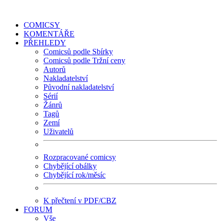
COMICSY
KOMENTÁŘE
PŘEHLEDY
Comicsů podle Sbírky
Comicsů podle Tržní ceny
Autorů
Nakladatelství
Původní nakladatelství
Sérií
Žánrů
Tagů
Zemí
Uživatelů
Rozpracované comicsy
Chybějící obálky
Chybějící rok/měsíc
K přečtení v PDF/CBZ
FORUM
Vše