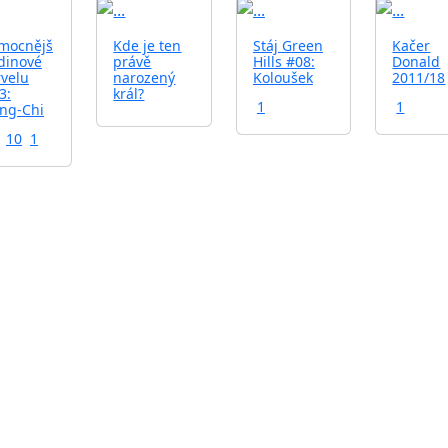
mocnějš
Kde je ten
Stáj Green
Kačer
rdinové
právě
Hills #08:
Donald
velu
narozený
Koloušek
2011/18
3:
král?
1
1
ng-Chi
10
1