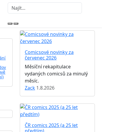
Comicsové novinky za
červenec 2026
ání
Měsíční rekapitulace
dov
ově
vydaných comicsů za minulý
ní)
měsíc.
Zack
1.8.2026
ČR comics 2025 (a 25 let
předtím)