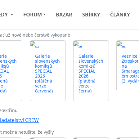
EDY
FORUM
BAZAR
SBÍRKY
ČLÁNKY
ať už nové nebo čerstvě vykopané
erie
Galerie
Galerie
Vesnice:
venských
slovenských
slovenských
Ztroskot
iksů
komiksů
komiksů
na
CIÁL
SPECIÁL
SPECIÁL
Smarag
6
2026
2026
ém ostr
žená
(plátěná
(plátěná
(2. vydá
e -
verze -
verze -
dá)
červená)
černá)
elektřinu
t možná netušíte, že vyšly