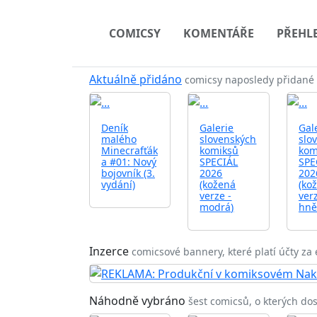
COMICSY
KOMENTÁŘE
PŘEHL
Aktuálně přidáno
comicsy naposledy přidané 
Deník
Galerie
Gal
malého
slovenských
slo
Minecrafťák
komiksů
kom
a #01: Nový
SPECIÁL
SPE
bojovník (3.
2026
202
vydání)
(kožená
(ko
verze -
verz
modrá)
hně
Inzerce
comicsové bannery, které platí účty za 
Náhodně vybráno
šest comicsů, o kterých dos