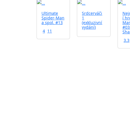
Ultimate
Srdcerváči
Nej
Spider-Man
1
í h
a spol. #13
(exkluzivní
Mar
vydání)
#03
4
11
Sha
3.3