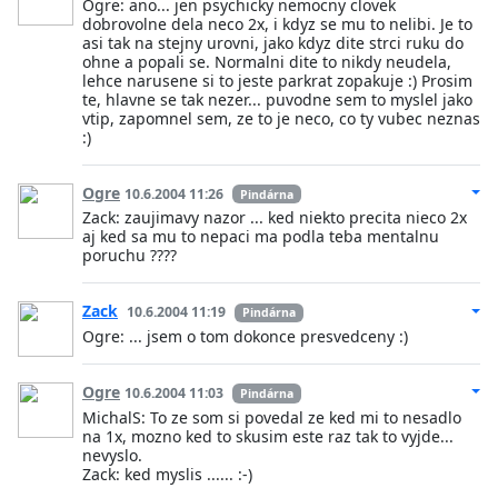
Ogre: ano... jen psychicky nemocny clovek
dobrovolne dela neco 2x, i kdyz se mu to nelibi. Je to
asi tak na stejny urovni, jako kdyz dite strci ruku do
ohne a popali se. Normalni dite to nikdy neudela,
lehce narusene si to jeste parkrat zopakuje :) Prosim
te, hlavne se tak nezer... puvodne sem to myslel jako
vtip, zapomnel sem, ze to je neco, co ty vubec neznas
:)
Ogre
10.6.2004 11:26
Pindárna
Zack: zaujimavy nazor ... ked niekto precita nieco 2x
aj ked sa mu to nepaci ma podla teba mentalnu
poruchu ????
Zack
10.6.2004 11:19
Pindárna
Ogre: ... jsem o tom dokonce presvedceny :)
Ogre
10.6.2004 11:03
Pindárna
MichalS: To ze som si povedal ze ked mi to nesadlo
na 1x, mozno ked to skusim este raz tak to vyjde...
nevyslo.
Zack: ked myslis ...... :-)