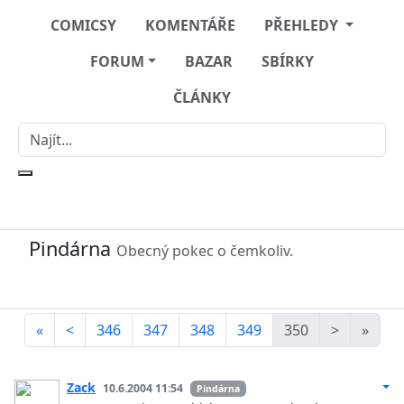
COMICSY
KOMENTÁŘE
PŘEHLEDY
FORUM
BAZAR
SBÍRKY
ČLÁNKY
Pindárna
Obecný pokec o čemkoliv.
«
<
346
347
348
349
350
>
»
Zack
10.6.2004 11:54
Pindárna