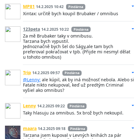
MP81
14.2.2025 10:42
Pindárna
Xintax: určitě bych koupil Brubaker / omnibus
123peta
14.2.2025 10:22
Pindárna
Za mě Brubaker taky v omnibusu.
Tarzana bych vypustil.
Jednoznačně bych šel do Ságy,ale tam bych
preferoval pokračovat v tpb. (Přijde mi nesmyl dělat
u tohoto omnibus)
Trip
14.2.2025 09:57
Pindárna
@Lenny:
ale kúpil, ak by iná možnosť nebola. Alebo si
Fatale nikto nekupoval, keď už predtým Criminal
vyšiel ako omnibus?
Lenny
14.2.2025 09:22
Pindárna
Taky hlasuju za omnibus. 5x brož bych nekoupil.
maara
14.2.2025 09:18
Pindárna
Tarzana jsem kupoval v Levných knihách za pár