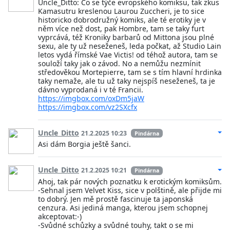
Uncle_Ditto: Co se týče evropského komiksu, tak zkus
Kamasutru kreslenou Laurou Zuccheri, je to sice
historicko dobrodružný komiks, ale té erotiky je v
něm více než dost, pak Hombre, tam se taky furt
vyprcává, též Kroniky barbarů od Mittona jsou plné
sexu, ale ty už neseženeš, leda počkat, až Studio Lain
letos vydá římské Vae Victis! od téhož autora, tam se
souloží taky jak o závod. No a nemůžu nezmínit
středověkou Mortepierre, tam se s tím hlavní hrdinka
taky nemaže, ale tu už taky nejspíš neseženeš, ta je
dávno vyprodaná i v té Francii.
https://imgbox.com/oxDm5jaW
https://imgbox.com/vz2SXcfx
Uncle_Ditto
21.2.2025 10:23
Pindárna
Asi dám Borgia ještě šanci.
Uncle_Ditto
21.2.2025 10:21
Pindárna
Ahoj, tak pár nových poznatku k erotickým komiksům.
-Sehnal jsem Velvet Kiss, sice v polštině, ale přijde mi
to dobrý. Jen mě prostě fascinuje ta japonská
cenzura. Asi jediná manga, kterou jsem schopnej
akceptovat:-)
-Svůdné schůzky a svůdné touhy, takt o se mi