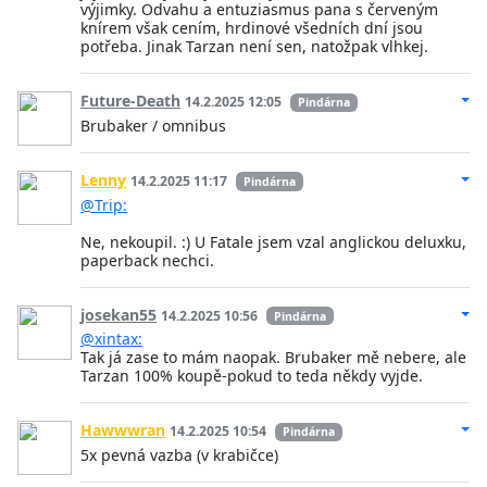
výjimky. Odvahu a entuziasmus pana s červeným
knírem však cením, hrdinové všedních dní jsou
potřeba. Jinak Tarzan není sen, natožpak vlhkej.
Future-Death
14.2.2025 12:05
Pindárna
Brubaker / omnibus
Lenny
14.2.2025 11:17
Pindárna
@Trip:
Ne, nekoupil. :) U Fatale jsem vzal anglickou deluxku,
paperback nechci.
josekan55
14.2.2025 10:56
Pindárna
@xintax:
Tak já zase to mám naopak. Brubaker mě nebere, ale
Tarzan 100% koupě-pokud to teda někdy vyjde.
Hawwwran
14.2.2025 10:54
Pindárna
5x pevná vazba (v krabičce)