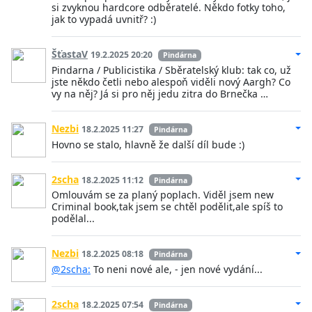
si zvyknou hardcore odběratelé. Někdo fotky toho,
jak to vypadá uvnitř? :)
ŠťastaV
19.2.2025 20:20
Pindárna
Pindarna / Publicistika / Sběratelský klub: tak co, už
jste někdo četli nebo alespoň viděli nový Aargh? Co
vy na něj? Já si pro něj jedu zitra do Brnečka …
Nezbi
18.2.2025 11:27
Pindárna
Hovno se stalo, hlavně že další díl bude :)
2scha
18.2.2025 11:12
Pindárna
Omlouvám se za planý poplach. Viděl jsem new
Criminal book,tak jsem se chtěl podělit,ale spíš to
podělal...
Nezbi
18.2.2025 08:18
Pindárna
@2scha:
To neni nové ale, - jen nové vydání...
2scha
18.2.2025 07:54
Pindárna