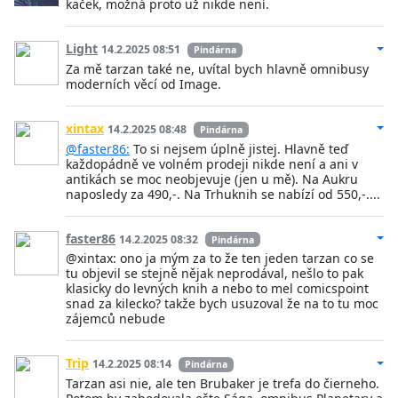
kaček, možná proto už nikde není.
Light
14.2.2025 08:51
Pindárna
Za mě tarzan také ne, uvítal bych hlavně omnibusy
moderních věcí od Image.
xintax
14.2.2025 08:48
Pindárna
@faster86:
To si nejsem úplně jistej. Hlavně teď
každopádně ve volném prodeji nikde není a ani v
antikách se moc neobjevuje (jen u mě). Na Aukru
naposledy za 490,-. Na Trhuknih se nabízí od 550,-....
faster86
14.2.2025 08:32
Pindárna
@xintax: ono ja mým za to že ten jeden tarzan co se
tu objevil se stejně nějak neprodával, nešlo to pak
klasicky do levných knih a nebo to mel comicspoint
snad za kilecko? takže bych usuzoval že na to tu moc
zájemců nebude
Trip
14.2.2025 08:14
Pindárna
Tarzan asi nie, ale ten Brubaker je trefa do čierneho.