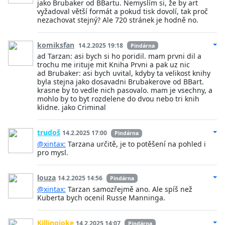
jako Brubaker od BBartu. Nemyslím si, že by art
vyžadoval větší formát a pokud tisk dovolí, tak proč
nezachovat stejný? Ale 720 stránek je hodně no.
komiksfan
14.2.2025 19:18
Pindárna
ad Tarzan: asi bych si ho poridil. mam prvni dil a
trochu me irituje mit Kniha Prvni a pak uz nic
ad Brubaker: asi bych uvital, kdyby ta velikost knihy
byla stejna jako dosavadni Brubakerove od BBart.
krasne by to vedle nich pasovalo. mam je vsechny, a
mohlo by to byt rozdelene do dvou nebo tri knih
klidne. jako Criminal
trudoš
14.2.2025 17:00
Pindárna
@xintax:
Tarzana určitě, je to potěšení na pohled i
pro mysl.
louza
14.2.2025 14:56
Pindárna
@xintax:
Tarzan samozřejmě ano. Ale spíš než
Kuberta bych ocenil Russe Manninga.
Killingjoke
14.2.2025 14:07
Pindárna