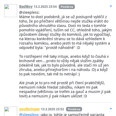
BadBoy
13.2.2025 23:54
Pindárna
@sleepless:
Máme to dost podobně, já se už postupně vyléčil z
toho, že po přečtení většinou nejde stužka vrátit do
původního ohnutého stavu. Dost mi teda v tomhle
pomohlo vyjádření, tuším od CC, ohledně toho, jakým
způsobem dávají stužky do komiksů, jak to vypočítají,
na kterou konkrétní stranu se to dává vzhledem k
rozsahu komiksu, anebo jestli to má nějaký systém a
odpověď byla: "prostě náhodně" :D
To roztřepení mě taky irituje, anebo když to čouhá v
knihovně ven....proto to vždy nějak složím zpátky
(ideálně tak, jak to bylo původně, ale stačí mi už jen
zhruba, anebo přinejhoršim i na náhodu :D) a když
to pak nevidim, tak mě to netrápí :)
Ale jinak je to pro mě prostě při čtení praktičtější,
nemusim nikde hledat záložku, nikam mi pak
nespadne (většinou se trefim za gauč a musim jí pak
lovit) a nemusim jí pak nikam uklízet :D
soulbringer
13.2.2025 23:52
Pindárna
@sleepless:
jako jo, tohle je samozřejmě varianta