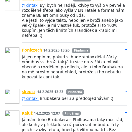
@xintax:
Byl bych nejraději, kdyby to vyšlo v pevné a
rozdělené třeba jako vyšla v EN Fatale a formát nám
známe BB art omnibusy od Eda.
Ale jestli to vyjde takto, nebo jen v broži anebo jako
velký špalek je mi vlastně fuk, protože si to 100%
koupím. Jen těch limitních srandiček a krabic mi
netřeba. ;)
Poniczech
14.2.2025 13:26
Pindárna
Já jen doplním, pokud si bude xintax dělat čárky
omnibus vs. brož, tak já tu sice na začátku mluvil
obecně o rozdělení po dílech, ale u toho Brubakera
na mě prosím nebrat ohled, protože si ho nebudu
kupovat tak ani tak.
skepsi
14.2.2025 13:23
Pindárna
@xintax:
Brubakera beru a předobjednávám :)
Kaluž
14.2.2025 12:07
Pindárna
Já mám toho Brubakera s Phillipsama taky moc rád,
ale knihy v překladu si už pořizovat nebudu. Já ty
jejich svazky fetuju, hned jak vlítnou na trh. Bez