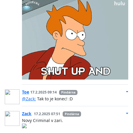
Toe
17.2.2025 09:14
Pindárna
@Zack:
Tak to je konec! :D
Zack
17.2.2025 07:51
Pindárna
Novy Criminal v zari.