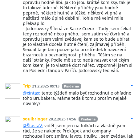
opravdu hodně líbí. Jak to jsou krátké komiksy, tak je
to takové úderné. Některé příběhy jsou hodně
peprné, některé hutné a těžké, některé vtipná a
naštěstí málo úplně debilní. Tohle mě velmi mile
překvapilo.
- Jodorowsky Šílená ze Sacre Coeur - Tady jsem čekal
tedy rozhodně něco jiného. Jsem zatím ve čtvrtině a
opravdu jsem velmi zvědavej kam se to bude ubírat.
Je to vlastně docela hutné čtení, zajímavej příběh.
Sexualita je tam pouze jako prostředek k navození
bizarnosti a beznadějnosti příběhu. Těším se na
další stránky. Podle mě se to nedá nazvat erotickým
komiksem, je to vlastně dost nářez. Vzpomněl jsem si
na Poslední tango v Paříži. Jodorowsky ted válí.
Trip
21.2.2025 09:13
Pindárna
@xintax:
tento týždeň malo byť rozhodnutie ohľadne
toho Brubakera. Máme teda k tomu prosím nejaké
novinky?
soulbringer
20.2.2025 14:56
Pindárna
@ŠťastaV:
viděl jsem jen na fotkách a vlastně jsem
rád, že se nakonec Prokůpek and company
rozhoupali pro změnu layotu titulky... sem zvědav, jak