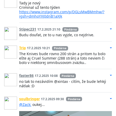
Tady je nový
Criminal už tento týden
https://www.instagram.com/p/DGLsMwBMmhw/?
igsh=dmhoYXJ0dnB1aXJk
Stipec231
17.2.2025 21:10
Pindárna
Budu doufat, ze to u nas vyjde, co nejdrive.
Trip
17.2.2025 10:21
Pindárna
The Knives bude rovno 200 strán a pritom tu bolo
ešte aj Cruel Summer (288 strán) a toto neviem či
bolo v niektorej omnibusovom zväzku..
faster86
17.2.2025 10:08
Pindárna
no tak to nezávidím @xintax - cítím, že bude lehký
nátlak :D
soulbringer
17.2.2025 09:30
Pindárna
@Zack:
oukej...