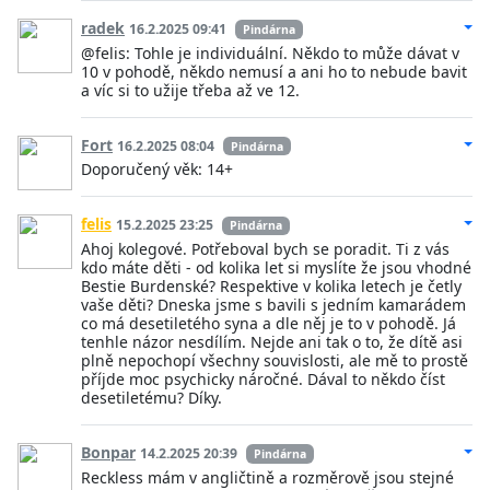
radek
16.2.2025 09:41
Pindárna
@felis: Tohle je individuální. Někdo to může dávat v
10 v pohodě, někdo nemusí a ani ho to nebude bavit
a víc si to užije třeba až ve 12.
Fort
16.2.2025 08:04
Pindárna
Doporučený věk: 14+
felis
15.2.2025 23:25
Pindárna
Ahoj kolegové. Potřeboval bych se poradit. Ti z vás
kdo máte děti - od kolika let si myslíte že jsou vhodné
Bestie Burdenské? Respektive v kolika letech je četly
vaše děti? Dneska jsme s bavili s jedním kamarádem
co má desetiletého syna a dle něj je to v pohodě. Já
tenhle názor nesdílím. Nejde ani tak o to, že dítě asi
plně nepochopí všechny souvislosti, ale mě to prostě
příjde moc psychicky náročné. Dával to někdo číst
desetiletému? Díky.
Bonpar
14.2.2025 20:39
Pindárna
Reckless mám v angličtině a rozměrově jsou stejné