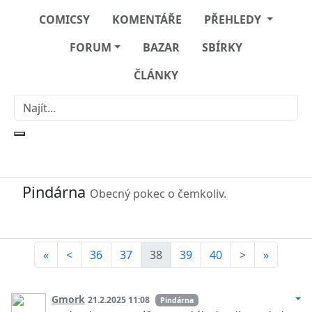
COMICSY
KOMENTÁŘE
PŘEHLEDY
FORUM
BAZAR
SBÍRKY
ČLÁNKY
Pindárna
Obecný pokec o čemkoliv.
«
<
36
37
38
39
40
>
»
Gmork
21.2.2025 11:08
Pindárna