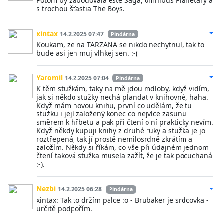
Potom by zabodovala ešte Sága, omnibus Planetary a
s trochou šťastia The Boys.
xintax
14.2.2025 07:47
Pindárna
Koukam, ze na TARZANA se nikdo nechytnul, tak to
bude asi jen muj vlhkej sen. :-(
Yaromil
14.2.2025 07:04
Pindárna
K těm stužkám, taky na mě jdou mdloby, když vidím,
jak si někdo stužky nechá plandat v knihovně, haha.
Když mám novou knihu, první co udělám, že tu
stužku i její založený konec co nejvíce zasunu
směrem k hřbetu a pak při čtení o ní prakticky nevím.
Když někdy kupuji knihy z druhé ruky a stužka je jo
roztřepená, tak jí prostě nemilosrdně zkrátím a
založím. Někdy si říkám, co vše při údajném jednom
čtení taková stužka musela zažít, že je tak pocuchaná
:-).
Nezbi
14.2.2025 06:28
Pindárna
xintax: Tak to držím palce :o - Brubaker je srdcovka -
určitě podpořím.