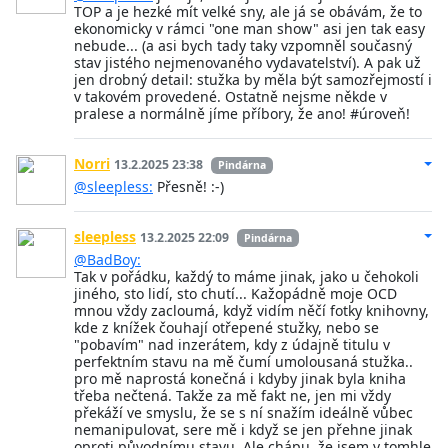
TOP a je hezké mít velké sny, ale já se obávám, že to
ekonomicky v rámci "one man show" asi jen tak easy
nebude... (a asi bych tady taky vzpomněl současný
stav jistého nejmenovaného vydavatelství). A pak už
jen drobný detail: stužka by měla být samozřejmostí i
v takovém provedené. Ostatně nejsme někde v
pralese a normálně jíme příbory, že ano! #úroveň!
Norri
13.2.2025 23:38
Pindárna
@sleepless:
Přesně! :-)
sleepless
13.2.2025 22:09
Pindárna
@BadBoy:
Tak v pořádku, každý to máme jinak, jako u čehokoli
jiného, sto lidí, sto chutí... Kažopádně moje OCD
mnou vždy zacloumá, když vidím něčí fotky knihovny,
kde z knížek čouhají otřepené stužky, nebo se
"pobavím" nad inzerátem, kdy z údajně titulu v
perfektním stavu na mě čumí umolousaná stužka..
pro mě naprostá konečná i kdyby jinak byla kniha
třeba nečtená. Takže za mě fakt ne, jen mi vždy
překáží ve smyslu, že se s ní snažím ideálně vůbec
nemanipulovat, sere mě i když se jen přehne jinak
oproti původnímu stavu. Ale chápu, že jsem v tomhle