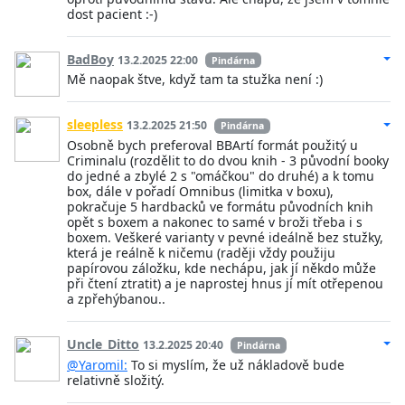
dost pacient :-)
BadBoy
13.2.2025 22:00
Pindárna
Mě naopak štve, když tam ta stužka není :)
sleepless
13.2.2025 21:50
Pindárna
Osobně bych preferoval BBArtí formát použitý u
Criminalu (rozdělit to do dvou knih - 3 původní booky
do jedné a zbylé 2 s "omáčkou" do druhé) a k tomu
box, dále v pořadí Omnibus (limitka v boxu),
pokračuje 5 hardbacků ve formátu původních knih
opět s boxem a nakonec to samé v broži třeba i s
boxem. Veškeré varianty v pevné ideálně bez stužky,
která je reálně k ničemu (raději vždy použiju
papírovou záložku, kde nechápu, jak jí někdo může
při čtení ztratit) a je naprostej hnus jí mít otřepenou
a zpřehýbanou..
Uncle_Ditto
13.2.2025 20:40
Pindárna
@Yaromil:
To si myslím, že už nákladově bude
relativně složitý.