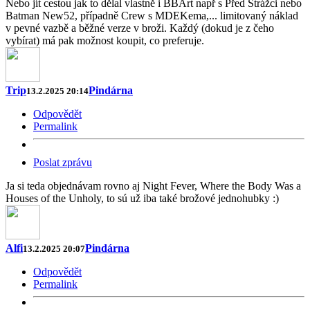
Nebo jít cestou jak to dělal vlastně i BBArt např s Před Strážci nebo
Batman New52, případně Crew s MDEKema,... limitovaný náklad
v pevné vazbě a běžné verze v broži. Každý (dokud je z čeho
vybírat) má pak možnost koupit, co preferuje.
Trip
Pindárna
13.2.2025 20:14
Odpovědět
Permalink
Poslat zprávu
Ja si teda objednávam rovno aj Night Fever, Where the Body Was a
Houses of the Unholy, to sú už iba také brožové jednohubky :)
Alfi
Pindárna
13.2.2025 20:07
Odpovědět
Permalink