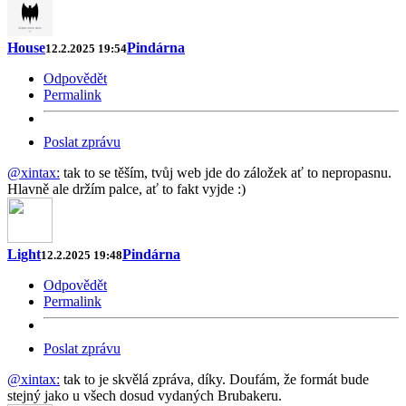
House
Pindárna
12.2.2025 19:54
Odpovědět
Permalink
Poslat zprávu
@xintax:
tak to se těším, tvůj web jde do záložek ať to nepropasnu.
Hlavně ale držím palce, ať to fakt vyjde :)
Light
Pindárna
12.2.2025 19:48
Odpovědět
Permalink
Poslat zprávu
@xintax:
tak to je skvělá zpráva, díky. Doufám, že formát bude
stejný jako u všech dosud vydaných Brubakeru.