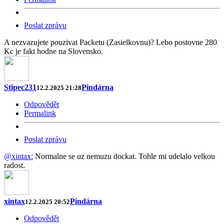
Poslat zprávu
A nezvazujete pouzivat Packetu (Zasielkovnu)? Lebo postovne 280
Kc je fakt hodne na Slovensko.
Stipec231
Pindárna
12.2.2025 21:28
Odpovědět
Permalink
Poslat zprávu
@xintax:
Normalne se uz nemuzu dockat. Tohle mi udelalo velkou
radost.
xintax
Pindárna
12.2.2025 20:52
Odpovědět