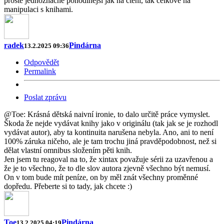
prostě jednoznačně pohodlnější jak na čtení, tak celkově na
manipulaci s knihami.
radek
Pindárna
13.2.2025 09:36
Odpovědět
Permalink
Poslat zprávu
@Toe: Krásná dětská naivní ironie, to dalo určitě práce vymyslet.
Škoda že nejde vydávat knihy jako v originálu (tak jak se je rozhodl
vydávat autor), aby ta kontinuita narušena nebyla. Ano, ani to není
100% záruka ničeho, ale je tam trochu jiná pravděpodobnost, než si
dělat vlastní omnibus složením pěti knih.
Jen jsem tu reagoval na to, že xintax považuje sérii za uzavřenou a
že je to všechno, že to dle slov autora zjevně všechno být nemusí.
On v tom bude mít peníze, on by měl znát všechny proměnné
dopředu. Přeberte si to tady, jak chcete :)
Toe
Pindárna
13.2.2025 04:19