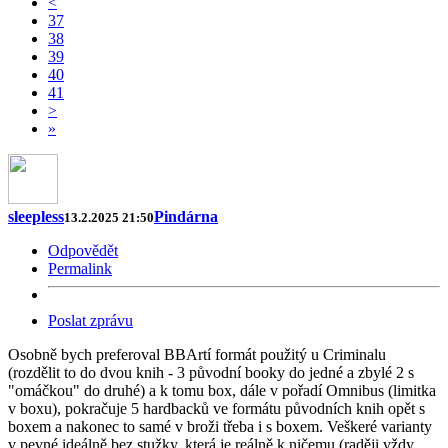
<
37
38
39
40
41
>
»
sleepless
Pindárna
13.2.2025 21:50
Odpovědět
Permalink
Poslat zprávu
Osobně bych preferoval BBArtí formát použitý u Criminalu
(rozdělit to do dvou knih - 3 původní booky do jedné a zbylé 2 s
"omáčkou" do druhé) a k tomu box, dále v pořadí Omnibus (limitka
v boxu), pokračuje 5 hardbacků ve formátu původních knih opět s
boxem a nakonec to samé v broži třeba i s boxem. Veškeré varianty
v pevné ideálně bez stužky, která je reálně k ničemu (raději vždy