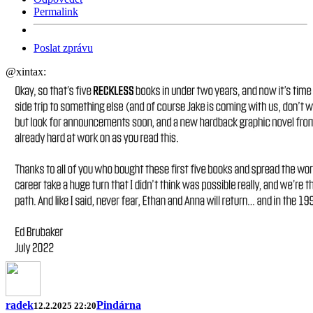
Permalink
Poslat zprávu
@xintax:
radek
Pindárna
12.2.2025 22:20