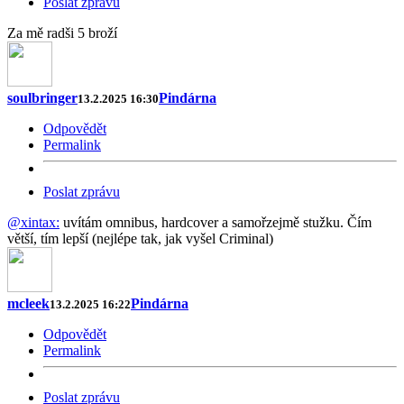
Poslat zprávu
Za mě radši 5 broží
soulbringer
Pindárna
13.2.2025 16:30
Odpovědět
Permalink
Poslat zprávu
@xintax:
uvítám omnibus, hardcover a samořzejmě stužku. Čím
větší, tím lepší (nejlépe tak, jak vyšel Criminal)
mcleek
Pindárna
13.2.2025 16:22
Odpovědět
Permalink
Poslat zprávu