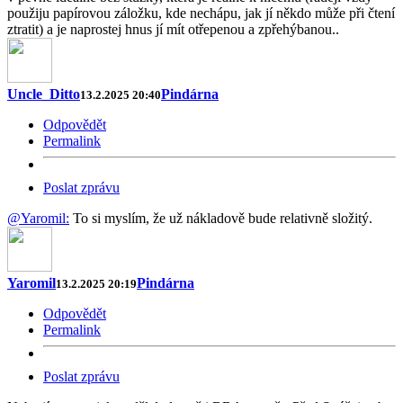
použiju papírovou záložku, kde nechápu, jak jí někdo může při čtení
ztratit) a je naprostej hnus jí mít otřepenou a zpřehýbanou..
Uncle_Ditto
Pindárna
13.2.2025 20:40
Odpovědět
Permalink
Poslat zprávu
@Yaromil:
To si myslím, že už nákladově bude relativně složitý.
Yaromil
Pindárna
13.2.2025 20:19
Odpovědět
Permalink
Poslat zprávu