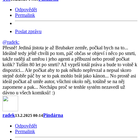
Odpovědět
Permalink
Poslat zprávu
@radek:
Přesně! Jediná jistota je až Brubaker zemře, počkal bych na to...
Ideálně tedy ještě chvíli po tom, páč občas se objeví i něco po smrti,
takže raději až umřou i jeho agenti a příbuzní nebo prostě počkat
kolik? Tuším 80 let po smrti? Až vyprší totál práva a bude to volně k
dispozici... Ale počkat aby to pak někdo nepřevzal a nepsal skoro
stejně dobře páč by se to pak mohlo brát jako kánon... No prostě asi
ideál počkat až umře autor, všichni okolo něj, totálně se na něj
zapomene a pak... Nechápu proč se tenhle systém nezavedl už
dávno u všech komiksů! :)
radek
Pindárna
13.2.2025 00:14
Odpovědět
Permalink