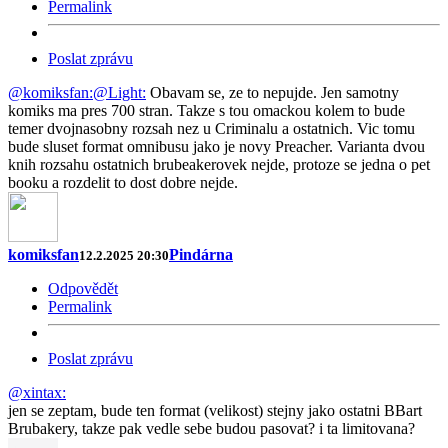
Permalink
Poslat zprávu
@komiksfan:
@Light:
Obavam se, ze to nepujde. Jen samotny
komiks ma pres 700 stran. Takze s tou omackou kolem to bude
temer dvojnasobny rozsah nez u Criminalu a ostatnich. Vic tomu
bude sluset format omnibusu jako je novy Preacher. Varianta dvou
knih rozsahu ostatnich brubeakerovek nejde, protoze se jedna o pet
booku a rozdelit to dost dobre nejde.
komiksfan
Pindárna
12.2.2025 20:30
Odpovědět
Permalink
Poslat zprávu
@xintax:
jen se zeptam, bude ten format (velikost) stejny jako ostatni BBart
Brubakery, takze pak vedle sebe budou pasovat? i ta limitovana?