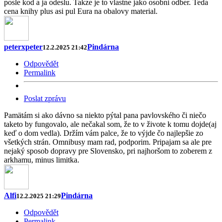
posle kod a ja odeslu. Takze je to vlastne jako osobni odber. Teda
cena knihy plus asi pul Eura na obalovy material.
peterxpeter
Pindárna
12.2.2025 21:42
Odpovědět
Permalink
Poslat zprávu
Pamätám si ako dávno sa niekto pýtal pana pavlovského či niečo
taketo by fungovalo, ale nečakal som, že to v živote k tomu dojde(aj
keď o dom vedla). Držím vám palce, že to výjde čo najlepšie zo
všetkých strán. Omnibusy mam rad, podporim. Pripajam sa ale pre
nejaký sposob dopravy pre Slovensko, pri najhoršom to zoberem z
arkhamu, minus limitka.
Alfi
Pindárna
12.2.2025 21:29
Odpovědět
Permalink