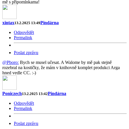
mě s připomínkama!
xintax
Pindárna
13.2.2025 13:49
Odpovědět
Permalink
Poslat zprávu
@Pboro:
Bych se musel učesat. A Walome by mě pak stejně
rozebral na kostičky, že mám v knihovně komplet produkci Arga
hned vedle CC. :-)
Poniczech
Pindárna
13.2.2025 13:42
Odpovědět
Permalink
Poslat zprávu