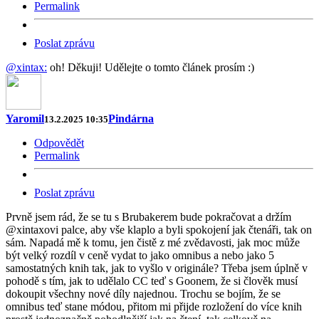
Permalink
Poslat zprávu
@xintax:
oh! Děkuji! Udělejte o tomto článek prosím :)
Yaromil
Pindárna
13.2.2025 10:35
Odpovědět
Permalink
Poslat zprávu
Prvně jsem rád, že se tu s Brubakerem bude pokračovat a držím
@xintaxovi palce, aby vše klaplo a byli spokojení jak čtenáři, tak on
sám. Napadá mě k tomu, jen čistě z mé zvědavosti, jak moc může
být velký rozdíl v ceně vydat to jako omnibus a nebo jako 5
samostatných knih tak, jak to vyšlo v originále? Třeba jsem úplně v
pohodě s tím, jak to udělalo CC teď s Goonem, že si člověk musí
dokoupit všechny nové díly najednou. Trochu se bojím, že se
omnibus teď stane módou, přitom mi přijde rozložení do více knih