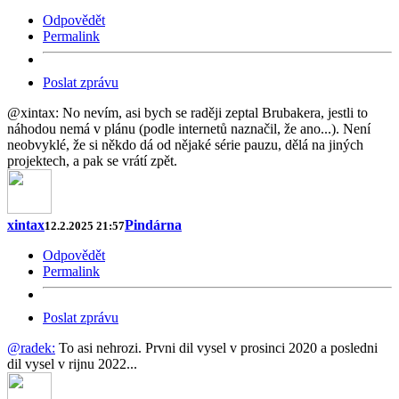
Odpovědět
Permalink
Poslat zprávu
@xintax: No nevím, asi bych se raději zeptal Brubakera, jestli to
náhodou nemá v plánu (podle internetů naznačil, že ano...). Není
neobvyklé, že si někdo dá od nějaké série pauzu, dělá na jiných
projektech, a pak se vrátí zpět.
xintax
Pindárna
12.2.2025 21:57
Odpovědět
Permalink
Poslat zprávu
@radek:
To asi nehrozi. Prvni dil vysel v prosinci 2020 a posledni
dil vysel v rijnu 2022...