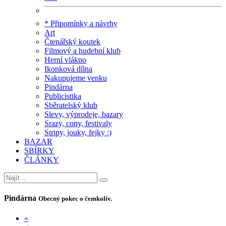
* Připomínky a návrhy
Art
Čtenářský koutek
Filmový a hudební klub
Herní vlákno
Ikonková dílna
Nakupujeme venku
Pindárna
Publicistika
Sběratelský klub
Slevy, výprodeje, bazary
Srazy, cony, festivaly
Stripy, jouky, fejky :)
BAZAR
SBÍRKY
ČLÁNKY
Pindárna
Obecný pokec o čemkoliv.
«