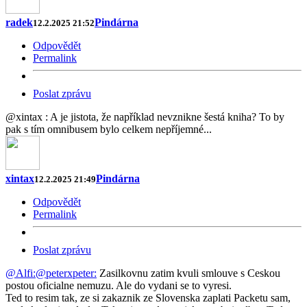
radek
Pindárna
12.2.2025 21:52
Odpovědět
Permalink
Poslat zprávu
@xintax : A je jistota, že například nevznikne šestá kniha? To by
pak s tím omnibusem bylo celkem nepříjemné...
xintax
Pindárna
12.2.2025 21:49
Odpovědět
Permalink
Poslat zprávu
@Alfi:
@peterxpeter:
Zasilkovnu zatim kvuli smlouve s Ceskou
postou oficialne nemuzu. Ale do vydani se to vyresi.
Ted to resim tak, ze si zakaznik ze Slovenska zaplati Packetu sam,