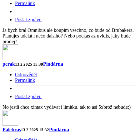
Permalink
Poslat zprávu
Ja bych bral Omnibus ale koupim vsechno, co bude od Brubakera.
Planujes udelat i neco dalsiho? Nebo pockas az uvidis, jaky bude
prodej?
perak
Pindárna
13.2.2025 15:39
Odpovědět
Permalink
Poslat zprávu
No jestli chce xintax vydávat i limitku, tak to asi 5xbrož nebude:)
Palebras
Pindárna
13.2.2025 15:32