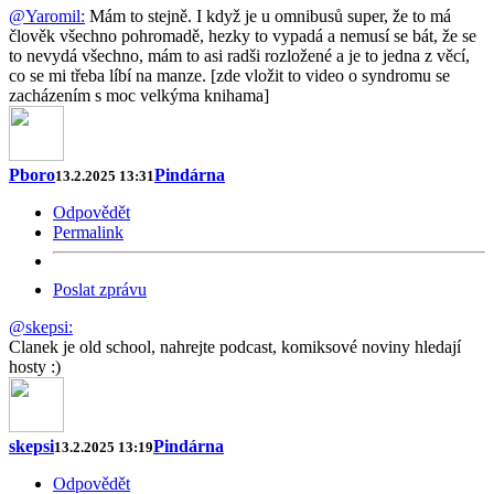
@Yaromil:
Mám to stejně. I když je u omnibusů super, že to má
člověk všechno pohromadě, hezky to vypadá a nemusí se bát, že se
to nevydá všechno, mám to asi radši rozložené a je to jedna z věcí,
co se mi třeba líbí na manze. [zde vložit to video o syndromu se
zacházením s moc velkýma knihama]
Pboro
Pindárna
13.2.2025 13:31
Odpovědět
Permalink
Poslat zprávu
@skepsi:
Clanek je old school, nahrejte podcast, komiksové noviny hledají
hosty :)
skepsi
Pindárna
13.2.2025 13:19
Odpovědět