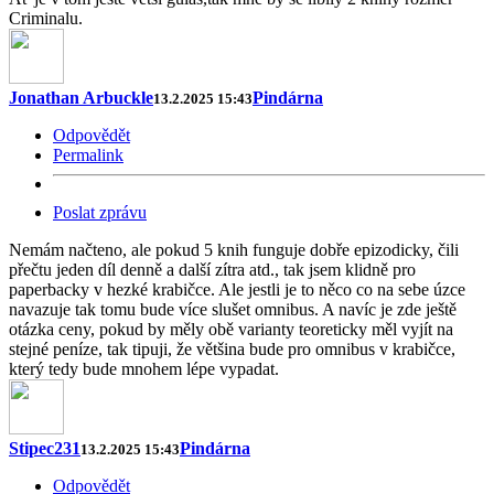
Criminalu.
Jonathan Arbuckle
Pindárna
13.2.2025 15:43
Odpovědět
Permalink
Poslat zprávu
Nemám načteno, ale pokud 5 knih funguje dobře epizodicky, čili
přečtu jeden díl denně a další zítra atd., tak jsem klidně pro
paperbacky v hezké krabičce. Ale jestli je to něco co na sebe úzce
navazuje tak tomu bude více slušet omnibus. A navíc je zde ještě
otázka ceny, pokud by měly obě varianty teoreticky měl vyjít na
stejné peníze, tak tipuji, že většina bude pro omnibus v krabičce,
který tedy bude mnohem lépe vypadat.
Stipec231
Pindárna
13.2.2025 15:43
Odpovědět