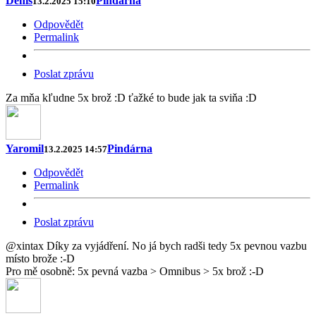
Denis
Pindárna
13.2.2025 15:10
Odpovědět
Permalink
Poslat zprávu
Za mňa kľudne 5x brož :D ťažké to bude jak ta sviňa :D
Yaromil
Pindárna
13.2.2025 14:57
Odpovědět
Permalink
Poslat zprávu
@xintax Díky za vyjádření. No já bych radši tedy 5x pevnou vazbu
místo brože :-D
Pro mě osobně: 5x pevná vazba > Omnibus > 5x brož :-D