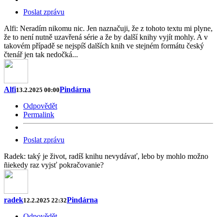
Poslat zprávu
Alfi: Neradím nikomu nic. Jen naznačuji, že z tohoto textu mi plyne,
že to není nutně uzavřená série a že by další knihy vyjít mohly. A v
takovém případě se nejspíš dalších knih ve stejném formátu český
čtenář jen tak nedočká...
Alfi
Pindárna
13.2.2025 00:00
Odpovědět
Permalink
Poslat zprávu
Radek: taký je život, radíš knihu nevydávať, lebo by mohlo možno
ñiekedy raz vyjsť pokračovanie?
radek
Pindárna
12.2.2025 22:32
Odpovědět