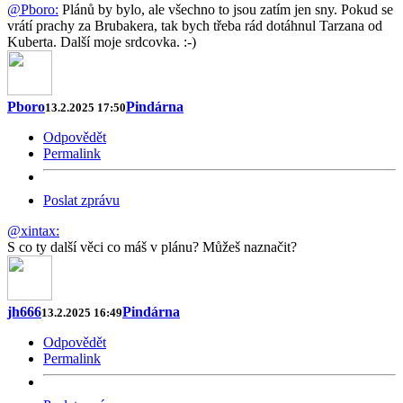
@Pboro:
Plánů by bylo, ale všechno to jsou zatím jen sny. Pokud se
vrátí prachy za Brubakera, tak bych třeba rád dotáhnul Tarzana od
Kuberta. Další moje srdcovka. :-)
Pboro
Pindárna
13.2.2025 17:50
Odpovědět
Permalink
Poslat zprávu
@xintax:
S co ty další věci co máš v plánu? Můžeš naznačit?
jh666
Pindárna
13.2.2025 16:49
Odpovědět
Permalink