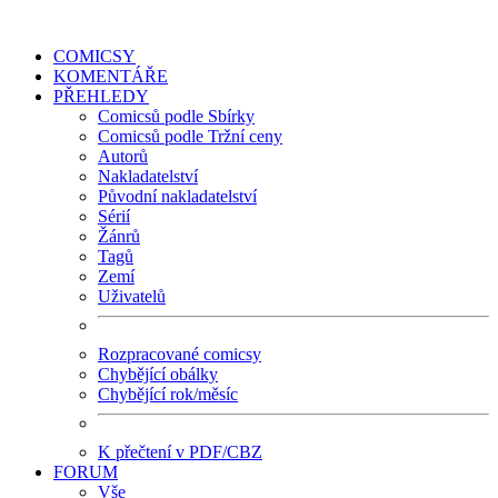
COMICSY
KOMENTÁŘE
PŘEHLEDY
Comicsů podle Sbírky
Comicsů podle Tržní ceny
Autorů
Nakladatelství
Původní nakladatelství
Sérií
Žánrů
Tagů
Zemí
Uživatelů
Rozpracované comicsy
Chybějící obálky
Chybějící rok/měsíc
K přečtení v PDF/CBZ
FORUM
Vše