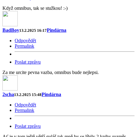
Když omnibus, tak se stužkou! :-)
BadBoy
Pindárna
13.2.2025 16:17
Odpovědět
Permalink
Poslat zprávu
Za me urcite pevna vazba, omnibus bude nejlepsi.
2scha
Pindárna
13.2.2025 15:48
Odpovědět
Permalink
Poslat zprávu
Ať je v tom ještě větší guláš,tak mně by se líbily 2 knihy rozměr