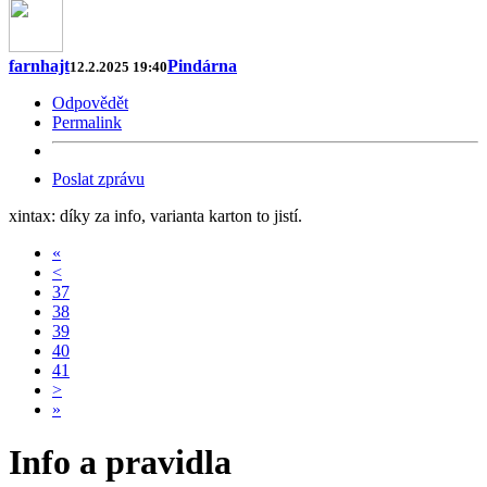
farnhajt
Pindárna
12.2.2025 19:40
Odpovědět
Permalink
Poslat zprávu
xintax: díky za info, varianta karton to jistí.
«
<
37
38
39
40
41
>
»
Info a pravidla