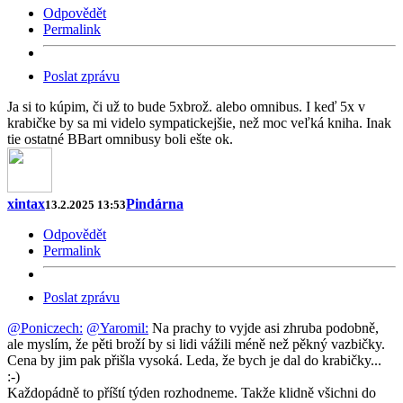
Odpovědět
Permalink
Poslat zprávu
Ja si to kúpim, či už to bude 5xbrož. alebo omnibus. I keď 5x v
krabičke by sa mi videlo sympatickejšie, než moc veľká kniha. Inak
tie ostatné BBart omnibusy boli ešte ok.
xintax
Pindárna
13.2.2025 13:53
Odpovědět
Permalink
Poslat zprávu
@Poniczech:
@Yaromil:
Na prachy to vyjde asi zhruba podobně,
ale myslím, že pěti broží by si lidi vážili méně než pěkný vazbičky.
Cena by jim pak přišla vysoká. Leda, že bych je dal do krabičky...
:-)
Každopádně to příští týden rozhodneme. Takže klidně všichni do