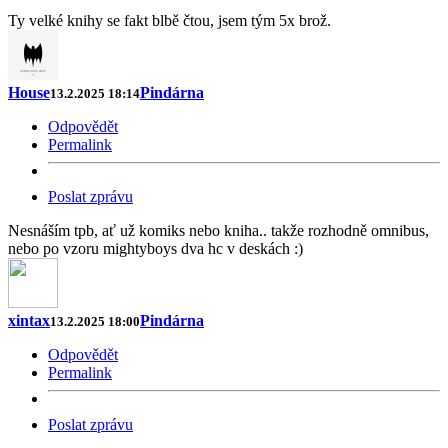
Ty velké knihy se fakt blbě čtou, jsem tým 5x brož.
House
Pindárna
13.2.2025 18:14
Odpovědět
Permalink
Poslat zprávu
Nesnáším tpb, ať už komiks nebo kniha.. takže rozhodně omnibus,
nebo po vzoru mightyboys dva hc v deskách :)
xintax
Pindárna
13.2.2025 18:00
Odpovědět
Permalink
Poslat zprávu