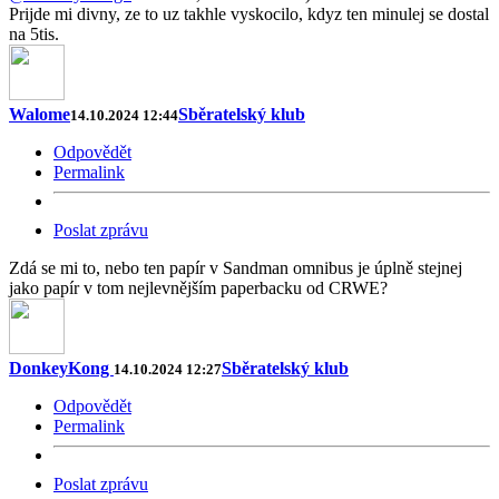
Prijde mi divny, ze to uz takhle vyskocilo, kdyz ten minulej se dostal
na 5tis.
Walome
Sběratelský klub
14.10.2024 12:44
Odpovědět
Permalink
Poslat zprávu
Zdá se mi to, nebo ten papír v Sandman omnibus je úplně stejnej
jako papír v tom nejlevnějším paperbacku od CRWE?
DonkeyKong
Sběratelský klub
14.10.2024 12:27
Odpovědět
Permalink
Poslat zprávu