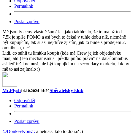
Odpovědět
Permalink
Poslat zprávu
Mě jsou ty ceny vlastně šumák... jako takhle: to, že to má už teď
7,5k je spíše FOMO a asi bych to čekal v tuhle dobu níž, nicméně
být kupujícím, tak si asi nejdříve zjistím, jak to bude s prodejem 2.
omnibusu, ne?
Lidi, co stihli tu limitku koupit (kde má Crew jejich objednávku,
mail, atd.) ten mechanismus "předkupního práva" na další omnibus
asi teď řešit nemusí, ale být kupujícím na secondary marketu, tak by
mě to asi zajímalo :)
Mr.Plysh
Sběratelský klub
14.10.2024 14:20
Odpovědět
Permalink
Poslat zprávu
@DonkeyKong :
a netusis, kdo to drazi? :)