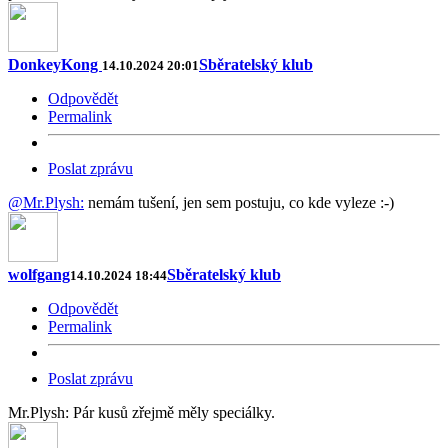
DonkeyKong
Sběratelský klub
14.10.2024 20:01
Odpovědět
Permalink
Poslat zprávu
@Mr.Plysh:
nemám tušení, jen sem postuju, co kde vyleze :-)
wolfgang
Sběratelský klub
14.10.2024 18:44
Odpovědět
Permalink
Poslat zprávu
Mr.Plysh: Pár kusů zřejmě měly speciálky.