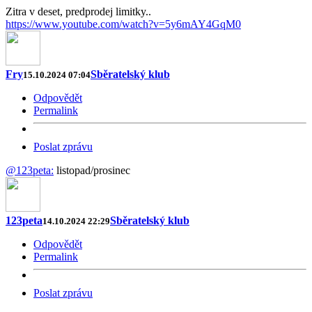
Zitra v deset, predprodej limitky..
https://www.youtube.com/watch?v=5y6mAY4GqM0
Fry
Sběratelský klub
15.10.2024 07:04
Odpovědět
Permalink
Poslat zprávu
@123peta:
listopad/prosinec
123peta
Sběratelský klub
14.10.2024 22:29
Odpovědět
Permalink
Poslat zprávu