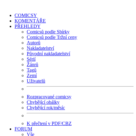
COMICSY
KOMENTÁŘE
PŘEHLEDY
Comicsů podle Sbírky
Comicsů podle Tržní ceny
Autorů
Nakladatelství
Původní nakladatelství
Sérií
Žánrů
Tagů
Zemí
Uživatelů
Rozpracované comicsy
Chybějící obálky
Chybějící rok/měsíc
K přečtení v PDF/CBZ
FORUM
Vše