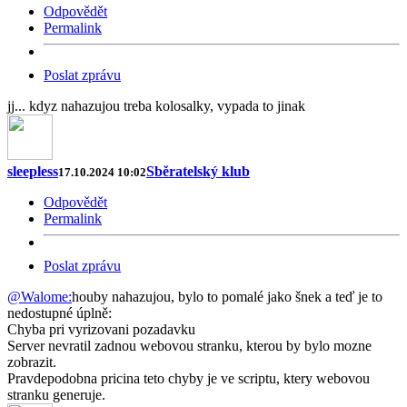
Odpovědět
Permalink
Poslat zprávu
jj... kdyz nahazujou treba kolosalky, vypada to jinak
sleepless
Sběratelský klub
17.10.2024 10:02
Odpovědět
Permalink
Poslat zprávu
@Walome:
houby nahazujou, bylo to pomalé jako šnek a teď je to
nedostupné úplně:
Chyba pri vyrizovani pozadavku
Server nevratil zadnou webovou stranku, kterou by bylo mozne
zobrazit.
Pravdepodobna pricina teto chyby je ve scriptu, ktery webovou
stranku generuje.