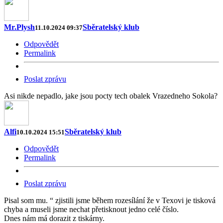
Mr.Plysh
Sběratelský klub
11.10.2024 09:37
Odpovědět
Permalink
Poslat zprávu
Asi nikde nepadlo, jake jsou pocty tech obalek Vrazedneho Sokola?
Alfi
Sběratelský klub
10.10.2024 15:51
Odpovědět
Permalink
Poslat zprávu
Pisal som mu. “ zjistili jsme během rozesílání že v Texovi je tisková
chyba a museli jsme nechat přetisknout jedno celé číslo.
Dnes nám má dorazit z tiskárny.