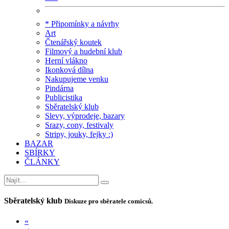
* Připomínky a návrhy
Art
Čtenářský koutek
Filmový a hudební klub
Herní vlákno
Ikonková dílna
Nakupujeme venku
Pindárna
Publicistika
Sběratelský klub
Slevy, výprodeje, bazary
Srazy, cony, festivaly
Stripy, jouky, fejky :)
BAZAR
SBÍRKY
ČLÁNKY
Sběratelský klub
Diskuze pro sběratele comicsů.
«