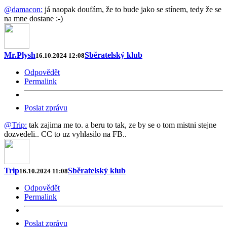
@damacon:
já naopak doufám, že to bude jako se stínem, tedy že se
na mne dostane :-)
Mr.Plysh
Sběratelský klub
16.10.2024 12:08
Odpovědět
Permalink
Poslat zprávu
@Trip:
tak zajima me to. a beru to tak, ze by se o tom mistni stejne
dozvedeli.. CC to uz vyhlasilo na FB..
Trip
Sběratelský klub
16.10.2024 11:08
Odpovědět
Permalink
Poslat zprávu