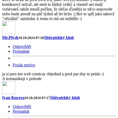
komiksový srdcař, ale není to žádný velký a vlastně ani malý
vydavatel, takže musíš počítat, že občas (častěji) se něco nepovede
nebo bude prostě na páč týdnů až let ticho :) Ber to spíš jako takový
"oficiální" samizdat, k tomu to má asi nejblíže :)
Mr.Plysh
Sběratelský klub
10.10.2024 07:30
Odpovědět
Permalink
Poslat zprávu
ja si pres ten web comicsy objednal a pred par dny to prislo :)
A komunikuji v pohode
Ivan Kucera
Sběratelský klub
10.10.2024 07:17
Odpovědět
Permalink