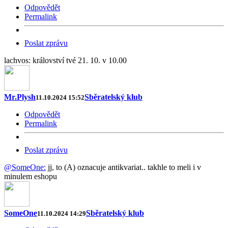
Odpovědět
Permalink
Poslat zprávu
lachvos: království tvé 21. 10. v 10.00
Mr.Plysh
Sběratelský klub
11.10.2024 15:52
Odpovědět
Permalink
Poslat zprávu
@SomeOne:
jj, to (A) oznacuje antikvariat.. takhle to meli i v
minulem eshopu
SomeOne
Sběratelský klub
11.10.2024 14:29