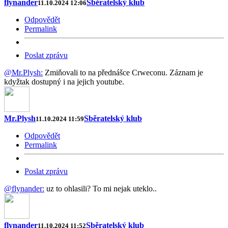
flynander
Sběratelský klub
11.10.2024 12:06
Odpovědět
Permalink
Poslat zprávu
@Mr.Plysh:
Zmiňovali to na přednášce Crweconu. Záznam je
kdyžtak dostupný i na jejich youtube.
Mr.Plysh
Sběratelský klub
11.10.2024 11:59
Odpovědět
Permalink
Poslat zprávu
@flynander:
uz to ohlasili? To mi nejak uteklo..
flynander
Sběratelský klub
11.10.2024 11:52