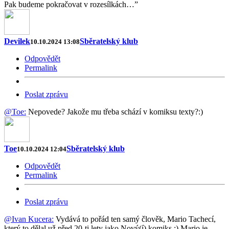
Pak budeme pokračovat v rozesílkách…”
Devilek
Sběratelský klub
10.10.2024 13:08
Odpovědět
Permalink
Poslat zprávu
@Toe:
Nepovede? Jakože mu třeba schází v komiksu texty?:)
Toe
Sběratelský klub
10.10.2024 12:04
Odpovědět
Permalink
Poslat zprávu
@Ivan Kucera:
Vydává to pořád ten samý člověk, Mario Tachecí,
který to dělal už před 20-ti lety jako Nový(í) komiks :) Mario je