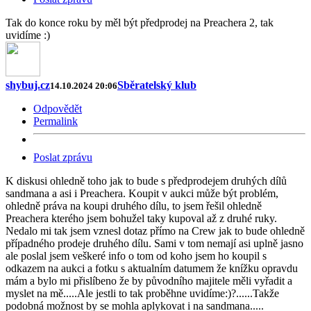
Tak do konce roku by měl být předprodej na Preachera 2, tak
uvidíme :)
shybuj.cz
Sběratelský klub
14.10.2024 20:06
Odpovědět
Permalink
Poslat zprávu
K diskusi ohledně toho jak to bude s předprodejem druhých dílů
sandmana a asi i Preachera. Koupit v aukci může být problém,
ohledně práva na koupi druhého dílu, to jsem řešil ohledně
Preachera kterého jsem bohužel taky kupoval až z druhé ruky.
Nedalo mi tak jsem vznesl dotaz přímo na Crew jak to bude ohledně
případného prodeje druhého dílu. Sami v tom nemají asi uplně jasno
ale poslal jsem veškeré info o tom od koho jsem ho koupil s
odkazem na aukci a fotku s aktualním datumem že knížku opravdu
mám a bylo mi přislíbeno že by původního majitele měli vyřadit a
myslet na mě.....Ale jestli to tak proběhne uvidíme:)?......Takže
podobná možnost by se mohla aplykovat i na sandmana.....