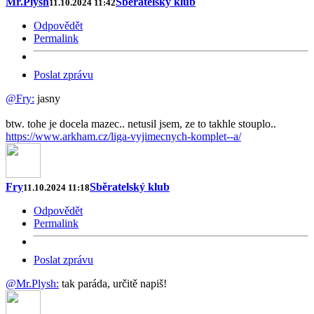
Mr.Plysh
Sběratelský klub
11.10.2024 11:42
Odpovědět
Permalink
Poslat zprávu
@Fry:
jasny
btw. tohe je docela mazec.. netusil jsem, ze to takhle stouplo..
https://www.arkham.cz/liga-vyjimecnych-komplet--a/
Fry
Sběratelský klub
11.10.2024 11:18
Odpovědět
Permalink
Poslat zprávu
@Mr.Plysh:
tak paráda, určitě napiš!