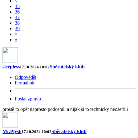
<
35
36
37
38
39
>
»
sleepless
Sběratelský klub
17.10.2024 10:02
Odpovědět
Permalink
Poslat zprávu
prostě to opět naprosto podcenili a nijak si to technicky neošetřili
Mr.Plysh
Sběratelský klub
17.10.2024 10:02