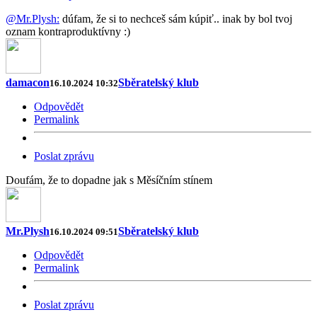
@Mr.Plysh:
dúfam, že si to nechceš sám kúpiť.. inak by bol tvoj
oznam kontraproduktívny :)
damacon
Sběratelský klub
16.10.2024 10:32
Odpovědět
Permalink
Poslat zprávu
Doufám, že to dopadne jak s Měsíčním stínem
Mr.Plysh
Sběratelský klub
16.10.2024 09:51
Odpovědět
Permalink
Poslat zprávu