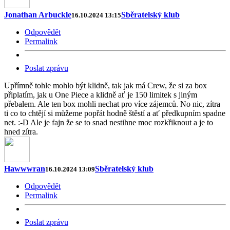
Jonathan Arbuckle
Sběratelský klub
16.10.2024 13:15
Odpovědět
Permalink
Poslat zprávu
Upřímně tohle mohlo být klidně, tak jak má Crew, že si za box
připlatím, jak u One Piece a klidně ať je 150 limitek s jiným
přebalem. Ale ten box mohli nechat pro více zájemců. No nic, zítra
ti co to chtějí si můžeme popřát hodně štěstí a ať předkupním spadne
net. :-D Ale je fajn že se to snad nestihne moc rozkřiknout a je to
hned zítra.
Hawwwran
Sběratelský klub
16.10.2024 13:09
Odpovědět
Permalink
Poslat zprávu