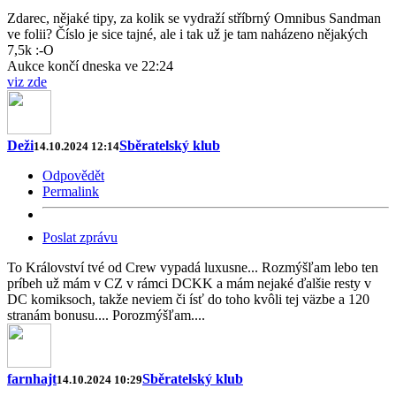
Zdarec, nějaké tipy, za kolik se vydraží stříbrný Omnibus Sandman
ve folii? Číslo je sice tajné, ale i tak už je tam naházeno nějakých
7,5k :-O
Aukce končí dneska ve 22:24
viz zde
Deži
Sběratelský klub
14.10.2024 12:14
Odpovědět
Permalink
Poslat zprávu
To Království tvé od Crew vypadá luxusne... Rozmýšľam lebo ten
príbeh už mám v CZ v rámci DCKK a mám nejaké ďalšie resty v
DC komiksoch, takže neviem či ísť do toho kvôli tej väzbe a 120
stranám bonusu.... Porozmýšľam....
farnhajt
Sběratelský klub
14.10.2024 10:29