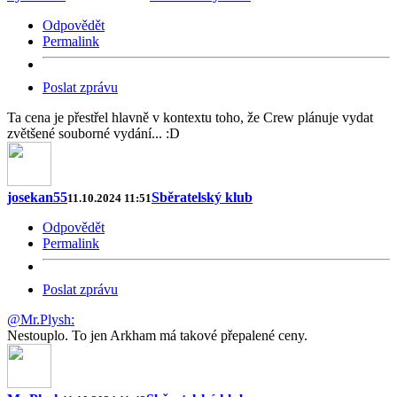
Odpovědět
Permalink
Poslat zprávu
Ta cena je přestřel hlavně v kontextu toho, že Crew plánuje vydat
zvětšené souborné vydání... :D
josekan55
Sběratelský klub
11.10.2024 11:51
Odpovědět
Permalink
Poslat zprávu
@Mr.Plysh:
Nestouplo. To jen Arkham má takové přepalené ceny.