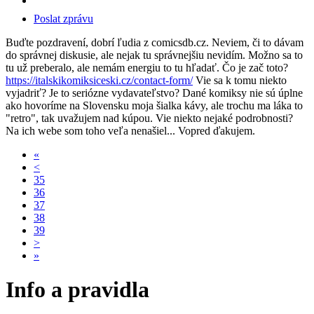
Poslat zprávu
Buďte pozdravení, dobrí ľudia z comicsdb.cz. Neviem, či to dávam
do správnej diskusie, ale nejak tu správnejšiu nevidím. Možno sa to
tu už preberalo, ale nemám energiu to tu hľadať. Čo je zač toto?
https://italskikomiksiceski.cz/contact-form/
Vie sa k tomu niekto
vyjadriť? Je to seriózne vydavateľstvo? Dané komiksy nie sú úplne
ako hovoríme na Slovensku moja šialka kávy, ale trochu ma láka to
"retro", tak uvažujem nad kúpou. Vie niekto nejaké podrobnosti?
Na ich webe som toho veľa nenašiel... Vopred ďakujem.
«
<
35
36
37
38
39
>
»
Info a pravidla