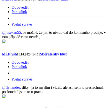
Odpovědět
Permalink
Poslat zprávu
@josekan55:
Je možné, že jim to někdo dal do komisního prodeje, v
tom případě cenu neurčují...
Mr.Plysh
Sběratelský klub
11.10.2024 14:01
Odpovědět
Permalink
Poslat zprávu
@flynander:
diky.. ja to myslim i videl.. ale asi jsem to preslechnul...
poslouchal jsem to u prace.