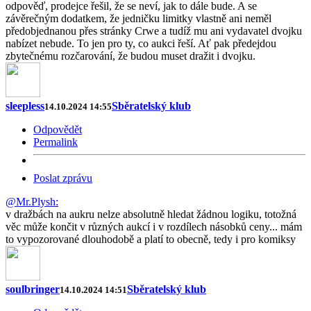
odpověď, prodejce řešil, že se neví, jak to dále bude. A se
závěrečným dodatkem, že jedničku limitky vlastně ani neměl
předobjednanou přes stránky Crwe a tudíž mu ani vydavatel dvojku
nabízet nebude. To jen pro ty, co aukci řeší. Ať pak předejdou
zbytečnému rozčarování, že budou muset dražit i dvojku.
sleepless
Sběratelský klub
14.10.2024 14:55
Odpovědět
Permalink
Poslat zprávu
@Mr.Plysh:
v dražbách na aukru nelze absolutně hledat žádnou logiku, totožná
věc může končit v různých aukcí i v rozdílech násobků ceny... mám
to vypozorované dlouhodobě a platí to obecně, tedy i pro komiksy
soulbringer
Sběratelský klub
14.10.2024 14:51