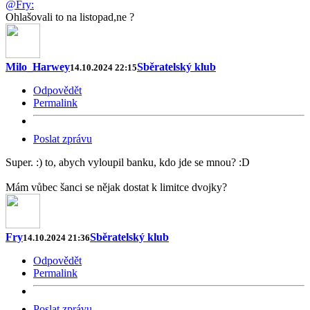
@Fry:
Ohlašovali to na listopad,ne ?
Milo_Harwey
Sběratelský klub
14.10.2024 22:15
Odpovědět
Permalink
Poslat zprávu
Super. :) to, abych vyloupil banku, kdo jde se mnou? :D
Mám vůbec šanci se nějak dostat k limitce dvojky?
Fry
Sběratelský klub
14.10.2024 21:36
Odpovědět
Permalink
Poslat zprávu