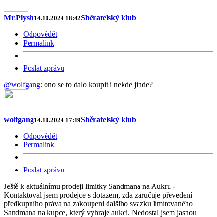
Mr.Plysh
Sběratelský klub
14.10.2024 18:42
Odpovědět
Permalink
Poslat zprávu
@wolfgang:
ono se to dalo koupit i nekde jinde?
wolfgang
Sběratelský klub
14.10.2024 17:19
Odpovědět
Permalink
Poslat zprávu
Ještě k aktuálnímu prodeji limitky Sandmana na Aukru -
Kontaktoval jsem prodejce s dotazem, zda zaručuje převedení
předkupního práva na zakoupení dalšího svazku limitovaného
Sandmana na kupce, který vyhraje aukci. Nedostal jsem jasnou