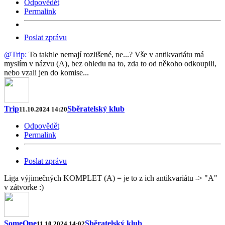
Odpovědět
Permalink
Poslat zprávu
@Trip:
To takhle nemají rozlišené, ne...? Vše v antikvariátu má
myslím v názvu (A), bez ohledu na to, zda to od někoho odkoupili,
nebo vzali jen do komise...
Trip
Sběratelský klub
11.10.2024 14:20
Odpovědět
Permalink
Poslat zprávu
Liga výjimečných KOMPLET (A) = je to z ich antikvariátu -> "A"
v zátvorke :)
SomeOne
Sběratelský klub
11.10.2024 14:02