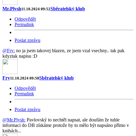
Mr.Plysh
Sběratelský klub
11.10.2024 09:52
Odpovědět
Permalink
Poslat zprávu
@Fry:
no ja jsem takovej blazen, ze jsem vzal vsechny.. tak pak
kdyztak napisu :D
Fry
Sběratelský klub
11.10.2024 09:50
Odpovědět
Permalink
Poslat zprávu
@Mr.Plysh:
Pavlovský to nechtěl napsat, ale doufám že tuhle
informaci do DB získáme protože by to mělo být napsáno přímo v
knihách...