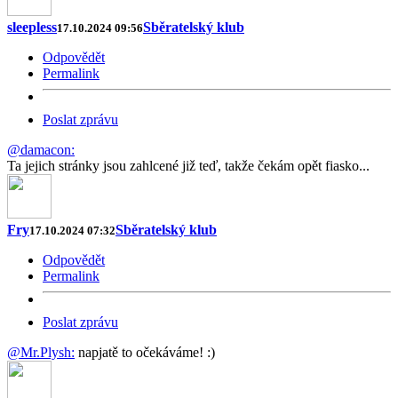
sleepless
Sběratelský klub
17.10.2024 09:56
Odpovědět
Permalink
Poslat zprávu
@damacon:
Ta jejich stránky jsou zahlcené již teď, takže čekám opět fiasko...
Fry
Sběratelský klub
17.10.2024 07:32
Odpovědět
Permalink
Poslat zprávu
@Mr.Plysh:
napjatě to očekáváme! :)