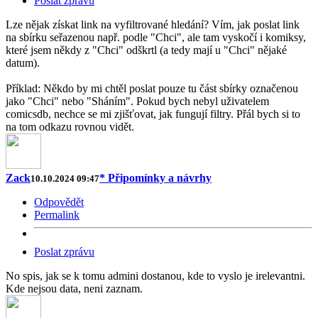
Poslat zprávu
Lze nějak získat link na vyfiltrované hledání? Vím, jak poslat link
na sbírku seřazenou např. podle "Chci", ale tam vyskočí i komiksy,
které jsem někdy z "Chci" odškrtl (a tedy mají u "Chci" nějaké
datum).
Příklad: Někdo by mi chtěl poslat pouze tu část sbírky označenou
jako "Chci" nebo "Sháním". Pokud bych nebyl uživatelem
comicsdb, nechce se mi zjišťovat, jak fungují filtry. Přál bych si to
na tom odkazu rovnou vidět.
Zack
* Připomínky a návrhy
10.10.2024 09:47
Odpovědět
Permalink
Poslat zprávu
No spis, jak se k tomu admini dostanou, kde to vyslo je irelevantni.
Kde nejsou data, neni zaznam.