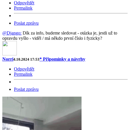
Odpovědět
Permalink
Poslat zprávu
@Django:
Dík za info, budeme sledovat - otázka je, jestli už to
opravdu vyšlo - viděl / má někdo první číslo i fyzicky?
Norri
* Připomínky a návrhy
4.10.2024 17:53
Odpovědět
Permalink
Poslat zprávu