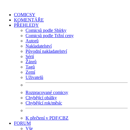
COMICSY
KOMENTÁŘE
PŘEHLEDY
Comicsů podle Sbírky
Comicsů podle Tržní ceny
Autorů
Nakladatelství
Původní nakladatelství
Sérií
Žánrů
Tagů
Zemí
Uživatelů
Rozpracované comicsy
Chybějící obálky
Chybějící rok/měsíc
K přečtení v PDF/CBZ
FORUM
Vše