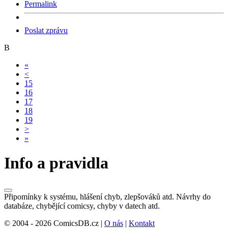
Permalink
Poslat zprávu
B
«
<
15
16
17
18
19
>
»
Info a pravidla
Připomínky k systému, hlášení chyb, zlepšováků atd. Návrhy do
databáze, chybějící comicsy, chyby v datech atd.
© 2004 - 2026 ComicsDB.cz |
O nás
|
Kontakt