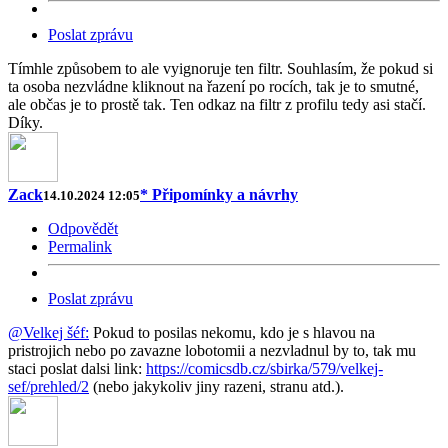
Poslat zprávu
Tímhle způsobem to ale vyignoruje ten filtr. Souhlasím, že pokud si
ta osoba nezvládne kliknout na řazení po rocích, tak je to smutné,
ale občas je to prostě tak. Ten odkaz na filtr z profilu tedy asi stačí.
Díky.
Zack
* Připomínky a návrhy
14.10.2024 12:05
Odpovědět
Permalink
Poslat zprávu
@Velkej šéf:
Pokud to posilas nekomu, kdo je s hlavou na
pristrojich nebo po zavazne lobotomii a nezvladnul by to, tak mu
staci poslat dalsi link:
https://comicsdb.cz/sbirka/579/velkej-
sef/prehled/2
(nebo jakykoliv jiny razeni, stranu atd.).