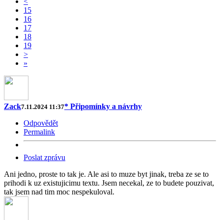
<
15
16
17
18
19
>
»
Zack
* Připomínky a návrhy
7.11.2024 11:37
Odpovědět
Permalink
Poslat zprávu
Ani jedno, proste to tak je. Ale asi to muze byt jinak, treba ze se to
prihodi k uz existujicimu textu. Jsem necekal, ze to budete pouzivat,
tak jsem nad tim moc nespekuloval.