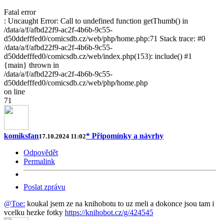
Fatal error
: Uncaught Error: Call to undefined function getThumb() in
/data/a/f/afbd22f9-ac2f-4b6b-9c55-
d50ddefffed0/comicsdb.cz/web/php/home.php:71 Stack trace: #0
/data/a/f/afbd22f9-ac2f-4b6b-9c55-
d50ddefffed0/comicsdb.cz/web/index.php(153): include() #1
{main} thrown in
/data/a/f/afbd22f9-ac2f-4b6b-9c55-
d50ddefffed0/comicsdb.cz/web/php/home.php
on line
71
komiksfan
* Připomínky a návrhy
17.10.2024 11:02
Odpovědět
Permalink
Poslat zprávu
@Toe:
koukal jsem ze na knihobotu to uz meli a dokonce jsou tam i
vcelku hezke fotky
https://knihobot.cz/g/424545