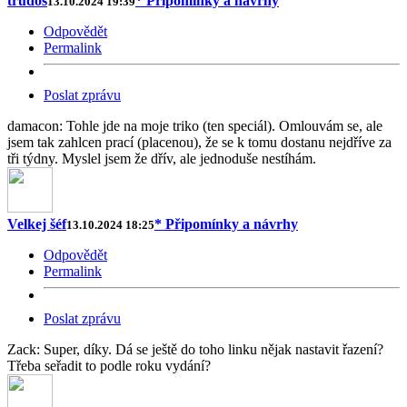
trudoš
* Připomínky a návrhy
13.10.2024 19:39
Odpovědět
Permalink
Poslat zprávu
damacon: Tohle jde na moje triko (ten speciál). Omlouvám se, ale
jsem tak zahlcen prací (placenou), že se k tomu dostanu nejdříve za
tři týdny. Myslel jsem že dřív, ale jednoduše nestíhám.
Velkej šéf
* Připomínky a návrhy
13.10.2024 18:25
Odpovědět
Permalink
Poslat zprávu
Zack: Super, díky. Dá se ještě do toho linku nějak nastavit řazení?
Třeba seřadit to podle roku vydání?