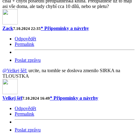
čísla + chybí poslední předplatitelská kniha. Předplatitelé už to mají
asi vše doma, ale tady chybí cca 10 dílů, nebo se pletu?
Zack
* Připomínky a návrhy
7.10.2024 22:35
Odpovědět
Permalink
Poslat zprávu
@Velkej šéf:
urcite, na tomhle se doslova zmenilo SIRKA na
TLOUSTKA
Velkej šéf
* Připomínky a návrhy
7.10.2024 16:49
Odpovědět
Permalink
Poslat zprávu