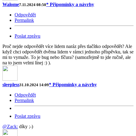
Walome
* Připomínky a návrhy
7.11.2024 08:50
Odpovědět
Permalink
Poslat zprávu
Proč nejde odpovědět více lidem naráz přes tlačítko odpovědět? Ale
když chci odpovědět dvěma lidem v rámci jednoho příspěvku, tak se
mi to vymaže. To je bug nebo fíčura? (samozřejmě to jde ručně, ale
na to jsem velmi línej :) ).
sleepless
* Připomínky a návrhy
31.10.2024 14:09
Odpovědět
Permalink
Poslat zprávu
@Zack:
díky ;-)