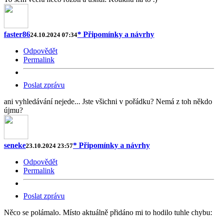
faster86
* Připomínky a návrhy
24.10.2024 07:34
Odpovědět
Permalink
Poslat zprávu
ani vyhledávání nejede... Jste všichni v pořádku? Nemá z toh někdo
újmu?
seneke
* Připomínky a návrhy
23.10.2024 23:57
Odpovědět
Permalink
Poslat zprávu
Něco se polámalo. Místo aktuálně přidáno mi to hodilo tuhle chybu: