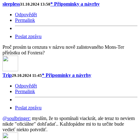
sleepless
* Připomínky a návrhy
31.10.2024 13:50
Odpovědět
Permalink
Poslat zprávu
Proč prosím ta cenzura v názvu nově zalistovaného Mons-Ter
přírůstku od Foxtera?
Trip
* Připomínky a návrhy
29.10.2024 11:45
Odpovědět
Permalink
Poslat zprávu
@soulbringer:
myslím, že to spomínali viackrát, ale teraz to neviem
nikde "oficiálne" dohľadať.. Každopádne mi to tu určite bude
vedieť niekto potvrdiť.