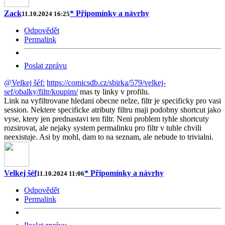
Zack
* Připomínky a návrhy
11.10.2024 16:25
Odpovědět
Permalink
Poslat zprávu
@Velkej šéf:
https://comicsdb.cz/sbirka/579/velkej-
sef/obalky/filtr/koupim/
mas ty linky v profilu.
Link na vyfiltrovane hledani obecne nelze, filtr je specificky pro vasi
session. Nektere specificke atributy filtru maji podobny shortcut jako
vyse, ktery jen prednastavi ten filtr. Neni problem tyhle shortcuty
rozsirovat, ale nejaky system permalinku pro filtr v tuhle chvili
neexistuje. Asi by mohl, dam to na seznam, ale nebude to trivialni.
Velkej šéf
* Připomínky a návrhy
11.10.2024 11:06
Odpovědět
Permalink