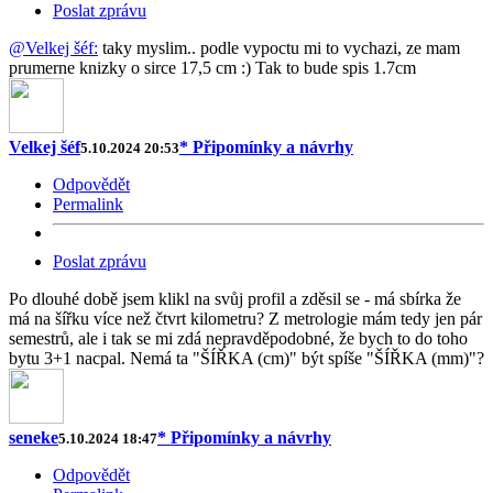
Poslat zprávu
@Velkej šéf:
taky myslim.. podle vypoctu mi to vychazi, ze mam
prumerne knizky o sirce 17,5 cm :) Tak to bude spis 1.7cm
Velkej šéf
* Připomínky a návrhy
5.10.2024 20:53
Odpovědět
Permalink
Poslat zprávu
Po dlouhé době jsem klikl na svůj profil a zděsil se - má sbírka že
má na šířku více než čtvrt kilometru? Z metrologie mám tedy jen pár
semestrů, ale i tak se mi zdá nepravděpodobné, že bych to do toho
bytu 3+1 nacpal. Nemá ta "ŠÍŘKA (cm)" být spíše "ŠÍŘKA (mm)"?
seneke
* Připomínky a návrhy
5.10.2024 18:47
Odpovědět