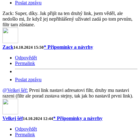
Poslat zprávu
Zack: Super, díky. Jak přijít na ten druhý link, jsem věděl, ale
nedošlo mi, že když jej nepřihlášený uživatel zadá po tom prvním,
filtr tam zůstane.
Zack
* Připomínky a návrhy
14.10.2024 15:50
Odpovědět
Permalink
Poslat zprávu
@Velkej šéf:
Prvni link nastavi adresatovi filtr, druhy mu nastavi
razeni (filtr ale porad zustava stejny, tak jak ho nastavil prvni link).
Velkej šéf
* Připomínky a návrhy
14.10.2024 12:44
Odpovědět
Permalink