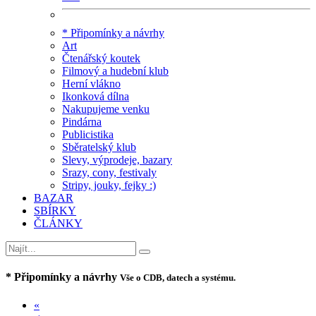
* Připomínky a návrhy
Art
Čtenářský koutek
Filmový a hudební klub
Herní vlákno
Ikonková dílna
Nakupujeme venku
Pindárna
Publicistika
Sběratelský klub
Slevy, výprodeje, bazary
Srazy, cony, festivaly
Stripy, jouky, fejky :)
BAZAR
SBÍRKY
ČLÁNKY
* Připomínky a návrhy
Vše o CDB, datech a systému.
«