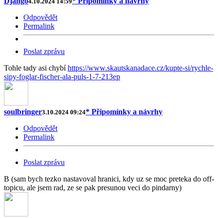
Django
* Připomínky a návrhy
4.10.2024 14:59
Odpovědět
Permalink
Poslat zprávu
Tohle tady asi chybí
https://www.skautskanadace.cz/kupte-si/rychle-
sipy-foglar-fischer-ala-puls-1-7-213ep
soulbringer
* Připomínky a návrhy
3.10.2024 09:24
Odpovědět
Permalink
Poslat zprávu
B (sam bych tezko nastavoval hranici, kdy uz se moc preteka do off-
topicu, ale jsem rad, ze se pak presunou veci do pindarny)