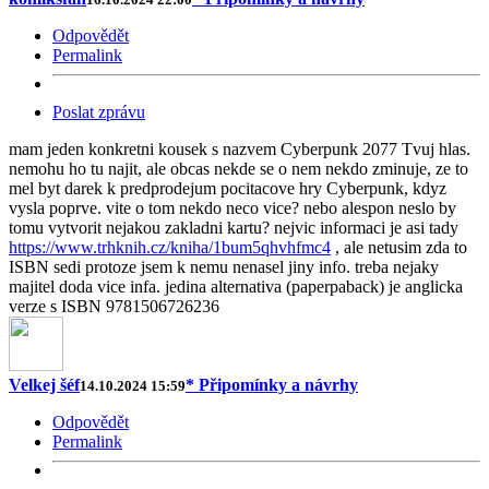
Odpovědět
Permalink
Poslat zprávu
mam jeden konkretni kousek s nazvem Cyberpunk 2077 Tvuj hlas.
nemohu ho tu najit, ale obcas nekde se o nem nekdo zminuje, ze to
mel byt darek k predprodejum pocitacove hry Cyberpunk, kdyz
vysla poprve. vite o tom nekdo neco vice? nebo alespon neslo by
tomu vytvorit nejakou zakladni kartu? nejvic informaci je asi tady
https://www.trhknih.cz/kniha/1bum5qhvhfmc4
, ale netusim zda to
ISBN sedi protoze jsem k nemu nenasel jiny info. treba nejaky
majitel doda vice infa. jedina alternativa (paperpaback) je anglicka
verze s ISBN 9781506726236
Velkej šéf
* Připomínky a návrhy
14.10.2024 15:59
Odpovědět
Permalink