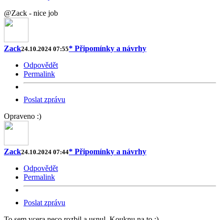
@Zack - nice job
Zack
* Připomínky a návrhy
24.10.2024 07:55
Odpovědět
Permalink
Poslat zprávu
Opraveno :)
Zack
* Připomínky a návrhy
24.10.2024 07:44
Odpovědět
Permalink
Poslat zprávu
To sem vcera neco rozbil a usnul. Kouknu na to :)