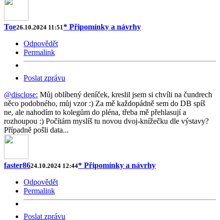
Toe
* Připomínky a návrhy
26.10.2024 11:51
Odpovědět
Permalink
Poslat zprávu
@disclose:
Můj oblíbený deníček, kreslil jsem si chvíli na čundrech
něco podobného, můj vzor :) Za mě každopádně sem do DB spíš
ne, ale nahodím to kolegům do pléna, třeba mě přehlasují a
rozhoupou :) Počítám myslíš tu novou dvoj-knížečku dle výstavy?
Případně pošli data...
faster86
* Připomínky a návrhy
24.10.2024 12:44
Odpovědět
Permalink
Poslat zprávu