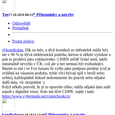
Toe
* Připomínky a návrhy
17.10.2024 08:23
Odpovědět
Permalink
Poslat zprávu
@komiksfan:
Dík za info, u těch komiksů ze sběratelek může být,
ale v 90 % to bývá elektronická podoba, kterou si někdo vytiskne a
pak to prodává jako exkluzivitku :) ISBN určitě české není, takže
minimálně nevyšlo v ČR, což ale u her nemusí být rozhodující.
Martin to má i ve Fox bazaru že vyšlo jako podpora prodeje (což je
zvláštní na vázanou podobu, tyhle věci bývají spíš v broži nebo
sešitu), každopádně dokud nedostaneme do pracek nebo nějaká
další data, víc nezjistíme :)
Když někdo potvrdí, že je to opravdu ofiko, můžu nějaká data nalít
aspoň z digitální verze. Kdo má účet CDPR, najde i tady:
https://www.cyberpunk.net/comicbook/cs/
komiksfan
* Připomínky a návrhy
16.10.2024 22:00