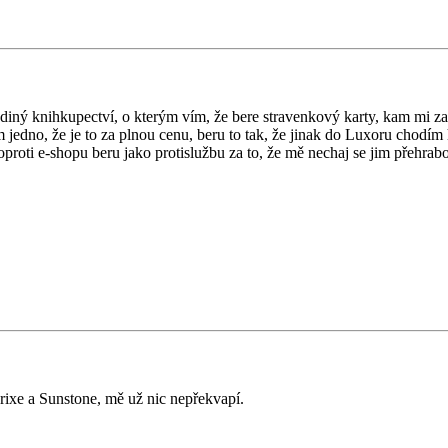
iný knihkupectví, o kterým vím, že bere stravenkový karty, kam mi zam
 jedno, že je to za plnou cenu, beru to tak, že jinak do Luxoru chodím 
roti e-shopu beru jako protislužbu za to, že mě nechaj se jim přehrabo
erixe a Sunstone, mě už nic nepřekvapí.