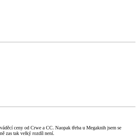
zaváděcí ceny od Crwe a CC. Naopak třeba u Megaknih jsem se
ně zas tak velký rozdíl není.