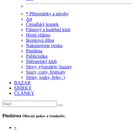
* Připomínky a návrhy
Art
Čtenářský koutek
Filmový a hudební klub
Herní vlákno
Ikonková dílna
Nakupujeme venku
Pindárna
Publicistika
Sběratelský klub
Slevy, výprodeje, bazary
Srazy, cony, festivaly
Stripy, jouky, fejky :)
BAZAR
SBÍRKY
ČLÁNKY
Pindárna
Obecný pokec o čemkoliv.
«