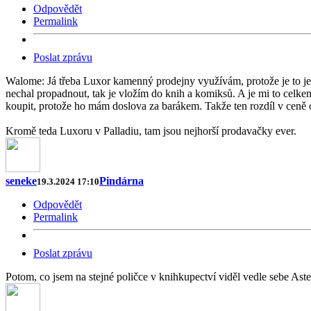
Odpovědět
Permalink
Poslat zprávu
Walome: Já třeba Luxor kamenný prodejny využívám, protože je to jed
nechal propadnout, tak je vložím do knih a komiksů. A je mi to celkem
koupit, protože ho mám doslova za barákem. Takže ten rozdíl v ceně op
Kromě teda Luxoru v Palladiu, tam jsou nejhorší prodavačky ever.
seneke
Pindárna
19.3.2024 17:10
Odpovědět
Permalink
Poslat zprávu
Potom, co jsem na stejné poličce v knihkupectví viděl vedle sebe Ast