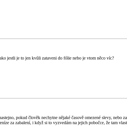
o jestli je to jen kvůli zataveni do fólie nebo je vtom něco víc?
 nastejno, pokud člověk nechytne nějaké časově omezené slevy, nebo 
eníze za zabalení, i když si to vyzvedám na jejich pobočce, že tam vlast