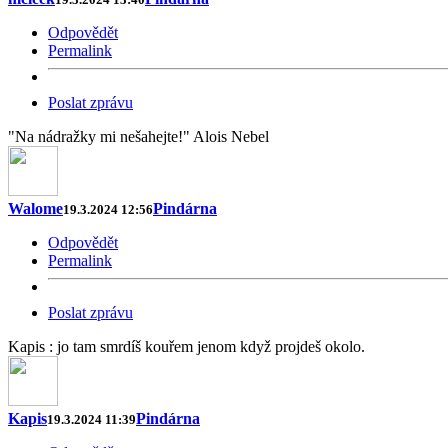
Odpovědět
Permalink
Poslat zprávu
"Na nádražky mi nešahejte!" Alois Nebel
Walome
Pindárna
19.3.2024 12:56
Odpovědět
Permalink
Poslat zprávu
Kapis : jo tam smrdíš kouřem jenom když projdeš okolo.
Kapis
Pindárna
19.3.2024 11:39