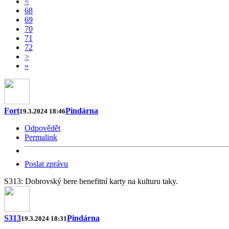
<
68
69
70
71
72
>
»
Fort
Pindárna
19.3.2024 18:46
Odpovědět
Permalink
Poslat zprávu
S313: Dobrovský bere benefitní karty na kulturu taky.
S313
Pindárna
19.3.2024 18:31