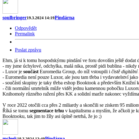
soulbringer
Pindárna
19.3.2024 14:19
Odpovědět
Permalink
Poslat zprávu
Ehm, já si k tomu hospodskýmu pindání ve foru dovolím ještě dodat 
- my jsme úchylové, odchylka, malá nika, prostě pidi bublina - nikdy
- Luxor je
součást
Euromedia Group, do níž vstoupili i
čistě digitální
- Euromedia není pouze Luxor, ale jsou tam třeba i vydavatelství jako 
- součástí skupiny je taky třeba eshop Booktook a především Knižní k
- čili normální smrtelník může vidět jednu kamennou pobočku Luxoru,
Knihomoly různého ražení přes KK a solidní marže nakonec vyždímaj i na
V roce 2022 otočili cca přes 2 miliardy a skončili se ziskem 95 milio
Říká se tomu
segmentace trhu
v kapitalismu a myslím, že ačkoli je kn
Booktooku, tak jim to žíly asi úplně netrhá, že jo ;)
mcleek
Pindárna
19.3.2024 13:40