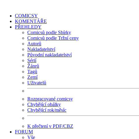
COMICSY
KOMENTÁŘE
PŘEHLEDY
Comicsů podle Sbírky
Comicsů podle Tržní ceny
Autorů
Nakladatelství
Původní nakladatelství
Sérií
Žánrů
Tagů
Zemí
Uživatelů
Rozpracované comicsy
Chybějící obálky
Chybějící rok/měsíc
K přečtení v PDF/CBZ
FORUM
Vše