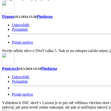
Django
Pindárna
19.3.2024 15:20
Odpovědět
Permalink
Poslat zprávu
Nevíte někdo něco o Dívčí valka 5. Nak to na eshopes začalo mizet, jak
Poniczech
Pindárna
19.3.2024 14:19
Odpovědět
Permalink
Poslat zprávu
Vzhledem k ISIC slevě v Luxoru je to pro mě většinou všechno dost
radoval, jak jsem levně online nakoupil, ale pak si naúčtujou takový p