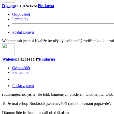
Django
Pindárna
19.3.2024 15:56
Odpovědět
Permalink
Poslat zprávu
Walome: tak jsem si říkal že by nějaký uvědomělý rodič nakoukl a zaháj
Walome
Pindárna
19.3.2024 15:47
Odpovědět
Permalink
Poslat zprávu
soulbringer: no jasně, ale tolik kamenejch prodejen, tolik nájmů, tolik
To že maj eshop Booktook jsem nevěděl (ani ho neznám popravdě).
Django: lidé je skupují a pálí před školama.