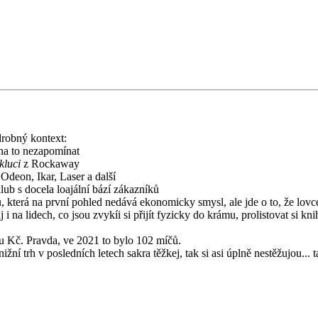
drobný kontext:
 na to nezapomínat
 kluci
z Rockaway
Odeon, Ikar, Laser a další
lub s docela loajální bází zákazníků
 která na první pohled nedává ekonomicky smysl, ale jde o to, že lovce
 lidech, co jsou zvykíi si přijít fyzicky do krámu, prolistovat si knihy
nu Kč. Pravda, ve 2021 to bylo 102 míčů.
ižní trh v posledních letech sakra těžkej, tak si asi úplně nestěžujou...