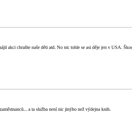
il akci chraňte naše děti atd. No nic tohle se asi děje jen v USA. Škod
 zaměstnanců... a ta služba není nic jinýho než výdejna knih.