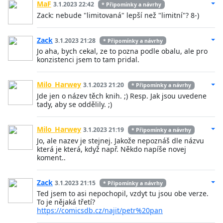
MaF
3.1.2023 22:42
* Připomínky a návrhy
Zack: nebude "limitovaná" lepší než "limitní"? 8-)
Zack
3.1.2023 21:28
* Připomínky a návrhy
Jo aha, bych cekal, ze to pozna podle obalu, ale pro
konzistenci jsem to tam pridal.
Milo_Harwey
3.1.2023 21:20
* Připomínky a návrhy
Jde jen o název těch knih. ;) Resp. Jak jsou uvedene
tady, aby se oddělily. ;)
Milo_Harwey
3.1.2023 21:19
* Připomínky a návrhy
Jo, ale nazev je stejnej. Jakože nepoznáš dle názvu
která je která, když např. Někdo napíše novej
koment..
Zack
3.1.2023 21:15
* Připomínky a návrhy
Ted jsem to asi nepochopil, vzdyt tu jsou obe verze.
To je nějaká třetí?
https://comicsdb.cz/najit/petr%20pan