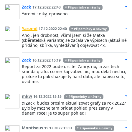
Zack
17.12.2022 22:43
* Připomínky a návrhy
Yaromil: diky, opraveno.
Yaromil
17.12.2022 22:40
* Připomínky a návrhy
Ahoj, jen drobnost, všiml jsem si že Matka
(sběratelská varianta) se začala ve výpisech (aktuálně
přidáno, sbírka, vyhledávání) objevovat 4x.
Zack
16.12.2022 15:19
* Připomínky a návrhy
Report za 2022 bude urcite. Zanry, no, ja zas tech
sranda grafu, co nerikaj vubec nic, moc delat nechci,
protoze to pak shazuje ty hard data, ale napisu si to,
uvidime.
mkw
16.12.2022 15:15
* Připomínky a návrhy
@Zack: budes prosim aktualizovat grafy za rok 2022?
Bylo by mozne tam pridat pohled pres zanry v
danem roce? Je to super pohled!
Montiseus
15.12.2022 15:51
* Připomínky a návrhy