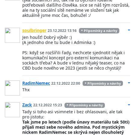
potřebovali dalšího člověka. sice se náš tým rozrůstá,
ale na ty sociální sítě nemáme ve složení tak jak
aktuálně jsme moc čas, bohužel :/
soulbringer
23.12.2022 13:16
* Připomínky a návrhy
Jen houšť! Dobrý výběr :)
(A jednoho dne tu bude i Adminka :)
PS: když se rozšířili řady, nechcete sjednotit nějak i
komunikační koncept pro externí komunikaci na
sockách třeba? A bude v lednu nějaký teaser, co na
CBD bude nového ve 2023 (jestli se něco chystá)?
RadimNemec
22.12.2022 22:00
* Připomínky a návrhy
Thx
Zack
22.12.2022 15:23
* Připomínky a návrhy
Tady si toho asi vsimnete i bez ohlasovani, ale tak
pro jistotu:
Tak jsme po letech (podle únavy materiálu tak 50ti)
přijali mezi sebe nového admina. Pod mystickým
nickem RadimNemec se skrývá nejen dlouholetý