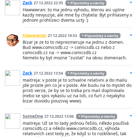
Zack
27.12.2022 22:35
* Připomínky a návrhy
Hawwwran: to ma jednu vyhodu, kterou asi uplne
kazdy nevyuzije, ale mne by chybela: Byt prihlaseny v
jednom prohlizeci dvema ucty :)
Hawwwran
27.12.2022 19:53
* Připomínky a návrhy
Bizar je ze to to nepresmeruje na jednu z domen.
Bud www.comicsdb.cz -> comicsdb.cz nebo z
comicsdb.cz na -> www.comicsdb.cz
Nemelo by byt mozne "zustat" na obou domenach.
Zack
27.12.2022 13:54
* Připomínky a návrhy
maitreja: v poste je to schvalne relativni a do mailu
jde proste jen co je v poste. Ale budu na to myslet do
pristi verze, ze by se to treba pro mail doplnovalo
(nebo se spis vykaslu uz na lidi, co furt z nejakyho
bizar duvodu pouzivaj www).
SomeOne
27.12.2022 13:06
* Připomínky a návrhy
maitreja: Už se to tady jednou řešilo, někdo používá
comicsdb.cz a někdo www.comicsdb.cz, výhoda
relativních cest tedy je, že když si to rozklikneš, tak