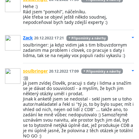
Hehe :)
Rád jsem “pomohl”, náčelníku.
(Ale třeba se objeví ještě někdo soudnej,
nepodceňoval bych tady zdejší experty :)
Zack
20.12.2022 17:21
* Připomínky a návrhy
soulbringer: ja kdyz vidim jak s tim blbuvzdornym
zadanim ma problem i clovek, co pracuje s daty i
lidma, tak se na nejaky vox populi radsi vykaslu :)
soulbringer
20.12.2022 17:09
* Připomínky a návrhy
:)))
Já jsem zvídej člověk, pracuji s daty i lidma a snažím
se je dávat do souvislostí - a myslím, že bych jim
některý otázky uměl i prodat.
Jinak k anketě jsem se nedostal - sekl jsem se u toho
autor/nakladatel a řekl si "tý jo, to by bylo super, mít i
vhled od nich, nejen od lidí z CDB" ... takže ano, to
zadání ke mně vůbec nedoputovalo :) Samozřejmě
uznávám svou naivitu, ale prostor bych jim dal, byt
se to bytostně netýká úplně dat, jež produkuje CDB a
je mi úplně jasné, že polovina z těch otázek je totální
NO GO :)