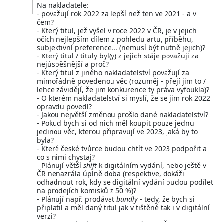
Na nakladatele:
- považují rok 2022 za lepší než ten ve 2021 - a v
čem?
- Který titul, jež vyšel v roce 2022 v ČR, je v jejich
očích nejlepším dílem z pohledu artu, příběhu,
subjektivní preference... (nemusí být nutně jejich)?
- Který titul / tituly byl(y) z jejich stáje považuji za
nejúspěšnější a proč?
- Který titul z jiného nakladatelství považují za
mimořádně povedenou věc (rozuměj - přejí jim to /
lehce závidějí, že jim konkurence ty práva vyfoukla)?
- O kterém nakladatelství si myslí, že se jim rok 2022
opravdu povedl?
- Jakou největší změnou prošlo dané nakladatelství?
- Pokud bych si od nich měl koupit pouze jednu
jedinou věc, kterou připravují ve 2023, jaká by to
byla?
- Které české tvůrce budou chtít ve 2023 podpořit a
co s nimi chystaj?
- Plánují větší
shift
k digitálním vydání, nebo ještě v
ČR nenazrála úplně doba (respektive, dokáži
odhadnout rok, kdy se digitální vydání budou podílet
na prodejích komisků z 50 %)?
- Plánují např. prodávat
bundly
- tedy, že bych si
připlatil a měl daný titul jak v tištěné tak i v digitální
verzi?