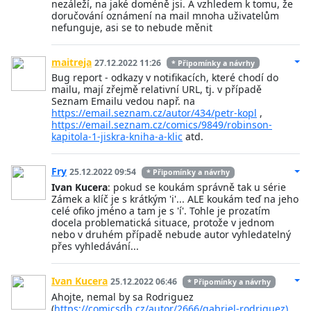
nezáleží, na jaké doméně jsi. A vzhledem k tomu, že
doručování oznámení na mail mnoha uživatelům
nefunguje, asi se to nebude měnit
maitreja
27.12.2022 11:26
* Připomínky a návrhy
Bug report - odkazy v notifikacích, které chodí do
mailu, mají zřejmě relativní URL, tj. v případě
Seznam Emailu vedou např. na
https://email.seznam.cz/autor/434/petr-kopl
,
https://email.seznam.cz/comics/9849/robinson-
kapitola-1-jiskra-kniha-a-klic
atd.
Fry
25.12.2022 09:54
* Připomínky a návrhy
Ivan Kucera
: pokud se koukám správně tak u série
Zámek a klíč je s krátkým 'i'... ALE koukám teď na jeho
celé ofiko jméno a tam je s 'í'. Tohle je prozatím
docela problematická situace, protože v jednom
nebo v druhém případě nebude autor vyhledatelný
přes vyhledávání...
Ivan Kucera
25.12.2022 06:46
* Připomínky a návrhy
Ahojte, nemal by sa Rodriguez
(
https://comicsdb.cz/autor/2666/gabriel-rodriguez)