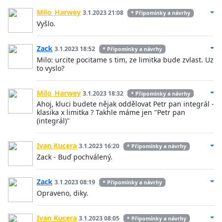
Milo_Harwey
3.1.2023 21:08
* Připomínky a návrhy
Vyšlo.
Zack
3.1.2023 18:52
* Připomínky a návrhy
Milo: urcite pocitame s tim, ze limitka bude zvlast. Uz
to vyslo?
Milo_Harwey
3.1.2023 18:32
* Připomínky a návrhy
Ahoj, kluci budete nějak oddělovat Petr pan integrál -
klasika x limitka ? Takhle máme jen "Petr pan
(integrál)"
Ivan Kucera
3.1.2023 16:20
* Připomínky a návrhy
Zack - Buď pochválený.
Zack
3.1.2023 08:19
* Připomínky a návrhy
Opraveno, diky.
Ivan Kucera
3.1.2023 08:05
* Připomínky a návrhy