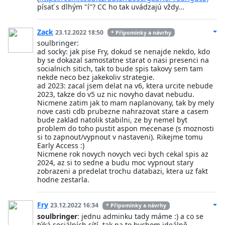
písať s dlhým "í"? CC ho tak uvádzajú vždy...
Zack
23.12.2022 18:50
* Připomínky a návrhy
soulbringer:
ad socky: jak pise Fry, dokud se nenajde nekdo, kdo
by se dokazal samostatne starat o nasi presenci na
socialnich sitich, tak to bude spis takovy sem tam
nekde neco bez jakekoliv strategie.
ad 2023: zacal jsem delat na v6, ktera urcite nebude
2023, takze do v5 uz nic novyho davat nebudu.
Nicmene zatim jak to mam naplanovany, tak by mely
nove casti cdb prubezne nahrazovat stare a casem
bude zaklad natolik stabilni, ze by nemel byt
problem do toho pustit aspon mecenase (s moznosti
si to zapnout/vypnout v nastaveni). Rikejme tomu
Early Access :)
Nicmene rok novych novych veci bych cekal spis az
2024, az si to sedne a budu moc vypnout stary
zobrazeni a predelat trochu databazi, ktera uz fakt
hodne zestarla.
Fry
23.12.2022 16:34
* Připomínky a návrhy
soulbringer
: jednu adminku tady máme :) a co se
týká sociálních sítí, tak na to bychom ideálně