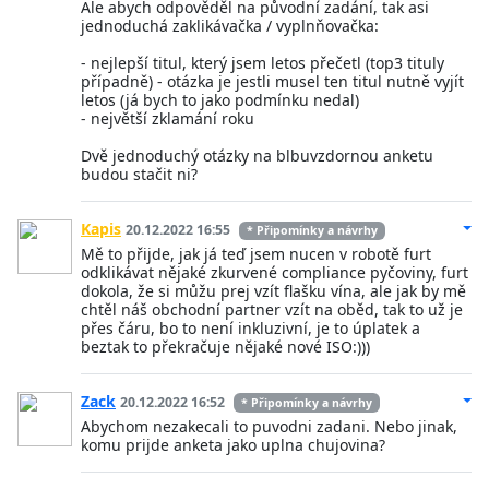
Ale abych odpověděl na původní zadání, tak asi
jednoduchá zaklikávačka / vyplnňovačka:
- nejlepší titul, který jsem letos přečetl (top3 tituly
případně) - otázka je jestli musel ten titul nutně vyjít
letos (já bych to jako podmínku nedal)
- největší zklamání roku
Dvě jednoduchý otázky na blbuvzdornou anketu
budou stačit ni?
Kapis
20.12.2022 16:55
* Připomínky a návrhy
Mě to přijde, jak já teď jsem nucen v robotě furt
odklikávat nějaké zkurvené compliance pyčoviny, furt
dokola, že si můžu prej vzít flašku vína, ale jak by mě
chtěl náš obchodní partner vzít na oběd, tak to už je
přes čáru, bo to není inkluzivní, je to úplatek a
beztak to překračuje nějaké nové ISO:)))
Zack
20.12.2022 16:52
* Připomínky a návrhy
Abychom nezakecali to puvodni zadani. Nebo jinak,
komu prijde anketa jako uplna chujovina?