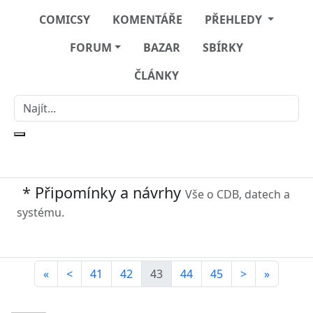
COMICSY
KOMENTÁŘE
PŘEHLEDY
FORUM
BAZAR
SBÍRKY
ČLÁNKY
* Připomínky a návrhy
Vše o CDB, datech a
systému.
«
<
41
42
43
44
45
>
»