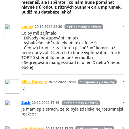
mecenáš, ale i sběratel, co nám bude pomáhat
hlavně s úrodou z různých Sutnarek a Umprumek.
Budiž mu databáze lehká.
Lenny
20.12.2022 22:30
* Připomínky a návrhy
Co by mě zajímalo:
- Důvody (ne)kupování limitek
- Vybalování sběratelek/limitek z folie :)
- Cenová hranice, za kterou je "běžný" komiks už
nene (tady záleží, zda ti to bude vyplňovat místních
TOP 20 sběratelů nebo běžný mudla)
- Segregování manga/západ (čtu jen X nebo Y nebo
oboje)
Milo_Harwey
20.12.2022 18:08
* Připomínky a návrhy
:D
Zack
20.12.2022 17:46
* Připomínky a návrhy
Ja mam spis strach, ze to byla zdaleka nejrozumnejsi
reakce :)
soulbringer
20.12.2022 17:33
* Připomínky a návrhy