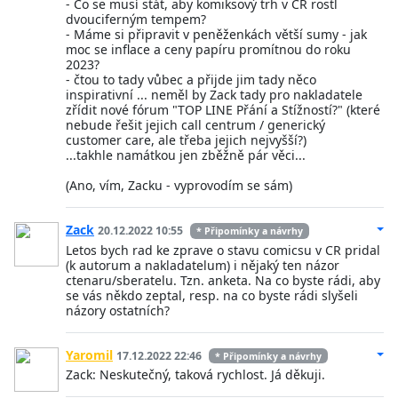
- Co se musí stát, aby komiksový trh v ČR rostl
dvouciferným tempem?
- Máme si připravit v peněženkách větší sumy - jak
moc se inflace a ceny papíru promítnou do roku
2023?
- čtou to tady vůbec a přijde jim tady něco
inspirativní ... neměl by Zack tady pro nakladatele
zřídit nové fórum "TOP LINE Přání a Stížností?" (které
nebude řešit jejich call centrum / generický
customer care, ale třeba jejich nejvyšší?)
...takhle namátkou jen zběžně pár věci...
(Ano, vím, Zacku - vyprovodím se sám)
Zack
20.12.2022 10:55
* Připomínky a návrhy
Letos bych rad ke zprave o stavu comicsu v CR pridal
(k autorum a nakladatelum) i nějaký ten názor
ctenaru/sberatelu. Tzn. anketa. Na co byste rádi, aby
se vás někdo zeptal, resp. na co byste rádi slyšeli
názory ostatních?
Yaromil
17.12.2022 22:46
* Připomínky a návrhy
Zack: Neskutečný, taková rychlost. Já děkuji.