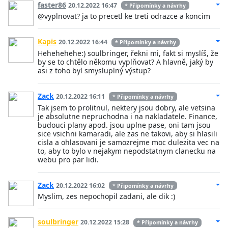
faster86
20.12.2022 16:47
* Připomínky a návrhy
@vyplnovat? ja to precetl ke treti odrazce a koncim
Kapis
20.12.2022 16:44
* Připomínky a návrhy
Hehehehehe:) soulbringer, řekni mi, fakt si myslíš, že
by se to chtělo někomu vyplňovat? A hlavně, jaký by
asi z toho byl smysluplný výstup?
Zack
20.12.2022 16:11
* Připomínky a návrhy
Tak jsem to prolitnul, nektery jsou dobry, ale vetsina
je absolutne nepruchodna i na nakladatele. Finance,
budouci plany apod. jsou uplne pase, oni tam jsou
sice vsichni kamaradi, ale zas ne takovi, aby si hlasili
cisla a ohlasovani je samozrejme moc dulezita vec na
to, aby to bylo v nejakym nepodstatnym clanecku na
webu pro par lidi.
Zack
20.12.2022 16:02
* Připomínky a návrhy
Myslim, zes nepochopil zadani, ale dik :)
soulbringer
20.12.2022 15:28
* Připomínky a návrhy