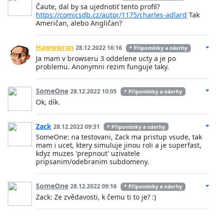
Čaute, dal by sa ujednotiť tento profil?
https://comicsdb.cz/autor/1175/charles-adlard
Tak
Američan, alebo Angličan?
Hawwwran
28.12.2022 16:16
* Připomínky a návrhy
Ja mam v browseru 3 oddelene ucty a je po
problemu. Anonymni rezim funguje taky.
SomeOne
28.12.2022 10:05
* Připomínky a návrhy
Ok, dík.
Zack
28.12.2022 09:31
* Připomínky a návrhy
SomeOne: na testovani, Zack ma pristup vsude, tak
mam i ucet, ktery simuluje jinou roli a je superfast,
kdyz muzes 'prepnout' uzivatele
pripsanim/odebranim subdomeny.
SomeOne
28.12.2022 09:16
* Připomínky a návrhy
Zack: Ze zvědavosti, k čemu ti to je? :)