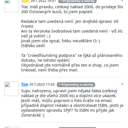
MaF
29.7.2022 18:47
* Připomínky a návrhy
Toe: máš pravdu, celkový náklad 2000, do prodeje šlo
200 číslovaných kusů, to jsem popletl.
Redakce tam uvedená není. Jen
Grafická úprava: Vít
Franta
Ani ta Veronika Svobodová tam uvedená není - víš víc
než já vidím! ;-)
Jinak jsem vše opsal, fotku neudělám O:-)
ISBNko sedí!
Ta "crowdfounding podpora" se týká až plánovaného
dotisku, ne tohoto vydání.
Objednávat jde normálně přes ten e-shop, co jsem
linkoval, není třeba přes mail.
Toe
29.7.2022 17:43
* Připomínky a návrhy
Supr, nahozeno, upravil jsem nějaká fakta (celkový
náklad je dle všeho 2000 ks) a doplnil více ukázek.
Jestli máš, můžu poprosit o foto tiráže na email,
případně doplnit redakci a zkontrolovat ISBN, jestli je
vydavatelem opravdu SPJF? To ISBN mi přijde jak
Zonerácké :)