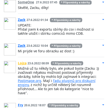
SomeOne
27.6.2022 07:45
* Připomínky a návrhy
Skvělé, Zacku, díky!
Zack
27.6.2022 01:34
* Připomínky a návrhy
UPDATE:
Přidal jsem k exportu sbírky do csv i možnost si
takhle uložit i sbírku comicsů mimo CDB.
Zack
23.6.2022 10:04
* Připomínky a návrhy
Mi prijde ve foru obrazku az dost :)
Lojza
23.6.2022 08:09
* Připomínky a návrhy
Možná už tu někdy bylo, ale pokud byste (Zacku :))
zvažovali nějakou možnost postovat příjemněji
obrázky, tohle by mohlo být zajímavé k integraci:
Postimage.org
. Mají i
řadu pluginů pro diskuzní
enginy
, z nichž by určitě některý šel rozumně
přiohnout... Ale to jen tak do kategorie "nice to
have".
Fry
20.6.2022 18:07
* Připomínky a návrhy