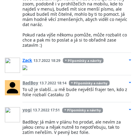
zoom, podobně i v prohlížečích na mobilu, kde to
najdeš v menu), budeš mít sice menší písmo, ale
pokud budeš mít čitelné, mohlo by ti to pomoct. Já
mám hodně věcí zmenšených, abych viděl co nejvíc
dat naráz.
Pokud rada výše někomu pomůže, může rozbalit co
chce a pak mi to poslat a já si to obřadně zase
zatavím :)
Zack
13.7.2022 18:29
* Připomínky a návrhy
BadBoy
13.7.2022 18:14
* Připomínky a návrhy
To už je slabší...u mě bude největší frajer ten, kdo z
folie rozbalí Castaku :D
yogi
13.7.2022 17:51
* Připomínky a návrhy
BadBoy: Já mám v plánu ho prodat, ale nevím za
jakou cenu a nějak nutně to nepotřebuju, tak to
zatím neřeším. V pevný bez folie.