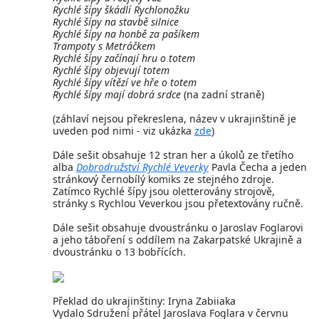
Rychlé šípy škádlí Rychlonožku
Rychlé šípy na stavbě silnice
Rychlé šípy na honbě za pašíkem
Trampoty s Metráčkem
Rychlé šípy začínají hru o totem
Rychlé šípy objevují totem
Rychlé šípy vítězí ve hře o totem
Rychlé šípy mají dobrá srdce
(na zadní straně)
(záhlaví nejsou překreslena, název v ukrajinštině je
uveden pod nimi - viz ukázka
zde
)
Dále sešit obsahuje 12 stran her a úkolů ze třetího
alba
Dobrodružství Rychlé Veverky
Pavla Čecha a jeden
stránkový černobílý komiks ze stejného zdroje.
Zatímco Rychlé šípy jsou oletterovány strojově,
stránky s Rychlou Veverkou jsou přetextovány ručně.
Dále sešit obsahuje dvoustránku o Jaroslav Foglarovi
a jeho táboření s oddílem na Zakarpatské Ukrajině a
dvoustránku o 13 bobřících.
Překlad do ukrajinštiny: Iryna Zabiiaka
Vydalo Sdružení přátel Jaroslava Foglara v červnu