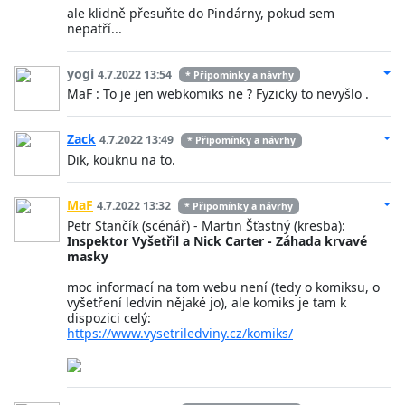
ale klidně přesuňte do Pindárny, pokud sem
nepatří...
yogi
4.7.2022 13:54
* Připomínky a návrhy
MaF : To je jen webkomiks ne ? Fyzicky to nevyšlo .
Zack
4.7.2022 13:49
* Připomínky a návrhy
Dik, kouknu na to.
MaF
4.7.2022 13:32
* Připomínky a návrhy
Petr Stančík (scénář) - Martin Šťastný (kresba):
Inspektor Vyšetřil a Nick Carter - Záhada krvavé
masky
moc informací na tom webu není (tedy o komiksu, o
vyšetření ledvin nějaké jo), ale komiks je tam k
dispozici celý:
https://www.vysetriledviny.cz/komiks/