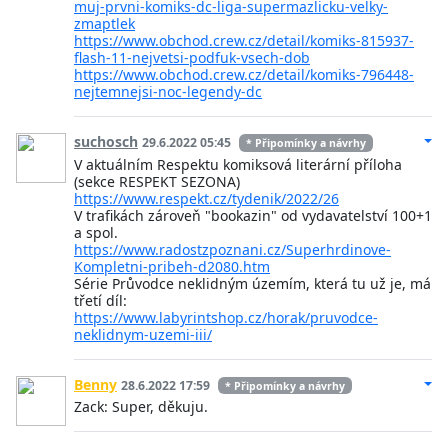
muj-prvni-komiks-dc-liga-supermazlicku-velky-
zmaptlek
https://www.obchod.crew.cz/detail/komiks-815937-
flash-11-nejvetsi-podfuk-vsech-dob
https://www.obchod.crew.cz/detail/komiks-796448-
nejtemnejsi-noc-legendy-dc
suchosch
29.6.2022 05:45
* Připomínky a návrhy
V aktuálním Respektu komiksová literární příloha
(sekce RESPEKT SEZONA)
https://www.respekt.cz/tydenik/2022/26
V trafikách zároveň "bookazin" od vydavatelství 100+1
a spol.
https://www.radostzpoznani.cz/Superhrdinove-
Kompletni-pribeh-d2080.htm
Série Průvodce neklidným územím, která tu už je, má
třetí díl:
https://www.labyrintshop.cz/horak/pruvodce-
neklidnym-uzemi-iii/
Benny
28.6.2022 17:59
* Připomínky a návrhy
Zack: Super, děkuju.