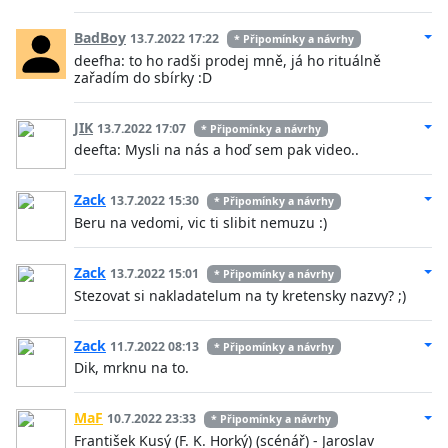
BadBoy
13.7.2022 17:22
* Připomínky a návrhy
deefha: to ho radši prodej mně, já ho rituálně
zařadím do sbírky :D
JIK
13.7.2022 17:07
* Připomínky a návrhy
deefta: Mysli na nás a hoď sem pak video..
Zack
13.7.2022 15:30
* Připomínky a návrhy
Beru na vedomi, vic ti slibit nemuzu :)
Zack
13.7.2022 15:01
* Připomínky a návrhy
Stezovat si nakladatelum na ty kretensky nazvy? ;)
Zack
11.7.2022 08:13
* Připomínky a návrhy
Dik, mrknu na to.
MaF
10.7.2022 23:33
* Připomínky a návrhy
František Kusý (F. K. Horký) (scénář) - Jaroslav