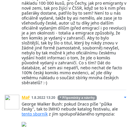
nákladu 100 000 kusů, pro Čechy, jak pro emigranty v
nové zemi, tak pro žijící v ČSSR, když se to k nim přes
pašeráky dostane, patřilo by to sem? Není to u nás
oficiálně vydané, takže by asi nemělo, ale zase je to
všehovšudy české, autor už tu díky jeho dalším
oficiálně vydaným dílům (před emigrací i po revoluci)
je a jen okolnosti - totalia a emigrace způsobily, že
ten komiks je vydaný v zahraničí. Aby to bylo
složitější, tak by šlo o titul, který by nikdy znovu v
žádné jiné formě (samostatně, souborně) nevyšel,
nebylo by tak možné k jeho oficiálnímu českému
vydání hodit informaci o tom, že jde o komiks
původně vydaný v zahraničí. Co s tím? Dát do
databáze, ač sem asi nepatří, nebo nechat de facto
100% český komiks mimo evidenci, ač jde díky
velkému nákladu o součást sbírky mnoha českých
sběratelů? :-)
MaF
1.8.2022 13:20
* Připomínky a návrhy
George Walker Bush: pokud Draco píše "půlka
česky", tak to IMHO nebude katalog festivalu, ale
tento sborník
z jím spolupořádaného sympozia: