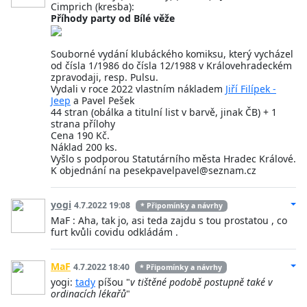
Cimprich (kresba):
Příhody party od Bílé věže
Souborné vydání klubáckého komiksu, který vycházel
od čísla 1/1986 do čísla 12/1988 v Královehradeckém
zpravodaji, resp. Pulsu.
Vydali v roce 2022 vlastním nákladem
Jiří Filípek -
Jeep
a Pavel Pešek
44 stran (obálka a titulní list v barvě, jinak ČB) + 1
strana přílohy
Cena 190 Kč.
Náklad 200 ks.
Vyšlo s podporou Statutárního města Hradec Králové.
K objednání na pesekpavelpavel@seznam.cz
yogi
4.7.2022 19:08
* Připomínky a návrhy
MaF : Aha, tak jo, asi teda zajdu s tou prostatou , co
furt kvůli covidu odkládám .
MaF
4.7.2022 18:40
* Připomínky a návrhy
yogi:
tady
píšou "
v tištěné podobě postupně také v
ordinacích lékařů
"