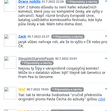
Draco nobilis
31.7.2022 22:29
* Připomínky a návrhy
SSP: Z tohoto důvodu tu není hafec edukačních
komiksů, které jsou sic kompletně česky, ale vyšly v
zahraničí. Např. různé brožury Evropské Unie,
katalog Lodžského komiksového festivalu, kde byla
půla česky a tak. Mám toho doma dost.
Zack
30.7.2022 23:27
* Připomínky a návrhy
Jazyk vůbec nehraje roli, ale že to vyšlo v ČR nebo pro
ČR.
SlouzimStarymPsum
30.7.2022 23:01
* Připomínky a návrhy
Nejsou ty Šípy v ukrajinštině cizojazyčný komiks?
Může to v databázi vůbec být? Stejně tak Genetics or
From Pea to Genome.
MaF
30.7.2022 19:03
* Připomínky a návrhy
Toe: tak ta Veronika Svobodová "zručně překreslila
originální písmo Pavla Čecha do azbuky" (píšou
zde
)