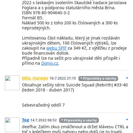
2022 s laskavým svolením Skautské nadace Jaroslava
Foglara a s podporou statutárního města Brna.
ISBN 978-80-904640-3-2
Formát B5.
Náklad 500 ks z toho 200 ks číslovaných a 300 ks
neprodejných.
Limitovanou část nákladu, který je jinak rozdáván
ukrajinským dětem, 100 číslovaných výtisků, lze
zakoupit na
webu SPJF
za 349 Kč, z výtěžku z prodeje
bude financován dotisk.
Případně lze na sešit pro ukrajinské děti přispět i
přímo na
Donio.cz
.
Milo_Harwey
16.7.2022 21:15
* Připomínky a návrhy
Obsahuje sešity série Suicide Squad (Rebirth) #33-40
(leden 2018 - duben 2017)
Sebevražedný oddíl 7
Toe
14.7.2022 06:52
* Připomínky a návrhy
deefha: Zatím zkus zmáčknout a držet klávesu CTRL a
toč s kolečkem myši nahoru nebo dolů (je to trvalý