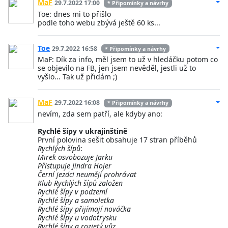
MaF
29.7.2022 17:00
* Připomínky a návrhy
Toe: dnes mi to přišlo
podle toho webu zbývá ještě 60 ks...
Toe
29.7.2022 16:58
* Připomínky a návrhy
MaF: Dík za info, měl jsem to už v hledáčku potom co
se objevilo na FB, jen jsem nevěděl, jestli už to
vyšlo... Tak už přidám ;)
MaF
29.7.2022 16:08
* Připomínky a návrhy
nevím, zda sem patří, ale kdyby ano:
Rychlé šípy v ukrajinštině
První polovina sešit obsahuje 17 stran příběhů
Rychlých šípů
:
Mirek osvobozuje Jarku
Přistupuje Jindra Hojer
Černí jezdci neumějí prohrávat
Klub Rychlých šípů založen
Rychlé šípy v podzemí
Rychlé šípy a samoletka
Rychlé šípy přijímají nováčka
Rychlé šípy u vodotrysku
Rychlé šípy a rozjetý vůz