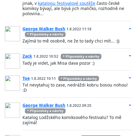
jinak, v
katalogu festivalové soutěže
často české
komiksy bývají, ale bývá jich maličko, rozhodně ne
polovina...
George Walker Bush
1.8.2022 11:18
* Připomínky a návrhy
Zajímá to mě osobně, ne že to tady chci mít... :))
Zack
1.8.2022 10:52
* Připomínky a návrhy
Tady je videt, jak Misa dava pozor :)
Toe
1.8.2022 10:11
* Připomínky a návrhy
Tvl nevytahuj to zase, nedráždi kobru bosou nohou!
:D
George Walker Bush
1.8.2022 09:25
* Připomínky a návrhy
Katalog Lodžského komiksového festivalu? To mě
zajímá!