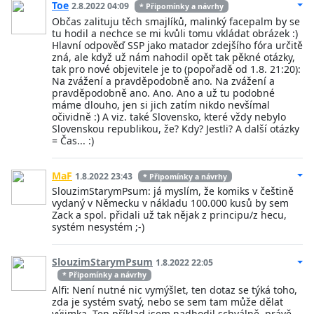
Toe
2.8.2022 04:09
* Připomínky a návrhy
Občas zalituju těch smajlíků, malinký facepalm by se
tu hodil a nechce se mi kvůli tomu vkládat obrázek :)
Hlavní odpověď SSP jako matador zdejšího fóra určitě
zná, ale když už nám nahodil opět tak pěkné otázky,
tak pro nové objevitele je to (popořadě od 1.8. 21:20):
Na zvážení a pravděpodobně ano. Na zvážení a
pravděpodobně ano. Ano. Ano a už tu podobné
máme dlouho, jen si jich zatím nikdo nevšímal
očividně :) A viz. také Slovensko, které vždy nebylo
Slovenskou republikou, že? Kdy? Jestli? A další otázky
= Čas... :)
MaF
1.8.2022 23:43
* Připomínky a návrhy
SlouzimStarymPsum: já myslím, že komiks v češtině
vydaný v Německu v nákladu 100.000 kusů by sem
Zack a spol. přidali už tak nějak z principu/z hecu,
systém nesystém ;-)
SlouzimStarymPsum
1.8.2022 22:05
* Připomínky a návrhy
Alfi: Není nutné nic vymýšlet, ten dotaz se týká toho,
zda je systém svatý, nebo se sem tam může dělat
výjimka. Ten příklad jsem nadhodil schválně, právě