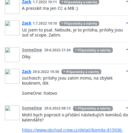
Zack
1.7.2022 10:11
* Připomínky a návrhy
A presskit ma jen CC a MB :)
Zack
1.7.2022 10:10
* Připomínky a návrhy
Uz jsem to psal. Nebude, je to priloha, prilohy jsou
out of scope. Zatim.
SomeOne
29.6.2022 21:34
* Připomínky a návrhy
Díky.
Zack
29.6.2022 19:38
* Připomínky a návrhy
suchosch: prilohy jsou zatim mimo, na zbytek
kouknem, dik
SomeOne: hotovo
SomeOne
29.6.2022 08:13
* Připomínky a návrhy
Mohl bych poprosit o přidání následujích komiksů do
kalendáře?
https://www.obchod.crew.cz/detail/komiks-815936-