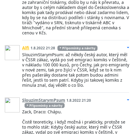
ze zahraniční tiskárny, došlo by u nás k převratu, a
autor by s celým nákladem dojel do Československa a
komiks pak tady prodával nebo dával zadarmo lidem,
kdy by se na distribuci podíleli i stánky s novinama. V
tiráži "vydáno v SRN, tisknuto v tiskárně ABC v
Mnichově", na přední straně přilepená cenovka s
cenou v Kčs.
Alfi
1.8.2022 21:28
* Připomínky a návrhy
SlouzimStarymPsum: až někdy český autor, který měl
v ČSSR zákaz, vydá po své emigraci komiks v češtině,
v nákladu 100 000 kusů, pro Čechy, jak pro emigranty
v nové zemi, tak pro žijící v ČSSR, když se to k nim
přes pašeráky dostane tak potom budou admini
řešit, jestli to sem patrí. Kdyby jsi takovej komiks z
minula znal, daj vědět o co šlo.
SlouzimStarymPsum
1.8.2022 21:20
* Připomínky a návrhy
Zack, Draco: Chápu.
Čistě teoreticky, i když možná i prakticky, protože se
to mohlo stát: Kdyby český autor, který měl v ČSSR
zákaz, vydal po své emigraci komiks v češtině, v