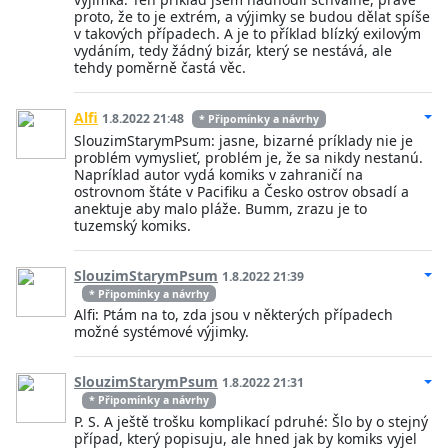
proto, že to je extrém, a výjimky se budou dělat spíše
v takových případech. A je to příklad blízký exilovým
vydáním, tedy žádný bizár, který se nestává, ale
tehdy poměrně častá věc.
Alfi
1.8.2022 21:48
* Připomínky a návrhy
SlouzimStarymPsum: jasne, bizarné príklady nie je
problém vymyslieť, problém je, že sa nikdy nestanú.
Napríklad autor vydá komiks v zahraničí na
ostrovnom štáte v Pacifiku a Česko ostrov obsadí a
anektuje aby malo pláže. Bumm, zrazu je to
tuzemský komiks.
SlouzimStarymPsum
1.8.2022 21:39
* Připomínky a návrhy
Alfi: Ptám na to, zda jsou v některých případech
možné systémové výjimky.
SlouzimStarymPsum
1.8.2022 21:31
* Připomínky a návrhy
P. S. A ještě trošku komplikací pdruhé: Šlo by o stejný
případ, který popisuju, ale hned jak by komiks vyjel