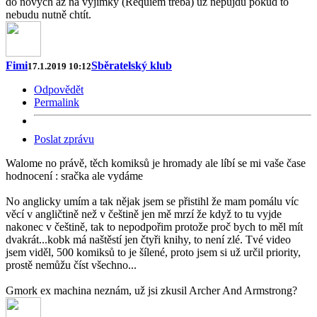
do nových až na vyjímky (Requiem třeba) už nepůjdu pokud to
nebudu nutně chtít.
Fimi
Sběratelský klub
17.1.2019 10:12
Odpovědět
Permalink
Poslat zprávu
Walome no právě, těch komiksů je hromady ale líbí se mi vaše čase
hodnocení : sračka ale vydáme
No anglicky umím a tak nějak jsem se přistihl že mam pomálu víc
věcí v angličtině než v češtině jen mě mrzí že když to tu vyjde
nakonec v češtině, tak to nepodpořim protože proč bych to měl mít
dvakrát...kobk má naštěstí jen čtyři knihy, to není zlé. Tvé video
jsem viděl, 500 komiksů to je šílené, proto jsem si už určil priority,
prostě nemůžu číst všechno...
Gmork ex machina neznám, už jsi zkusil Archer And Armstrong?