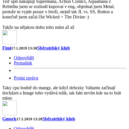
Teď spíš nakupuji Supermana, Action Comics, Aquamana z
Rebirthu jsem se rozhodl kupovat v eng, objednal jsem Metal,
protože tu vyjde pouze v broži, stejně tak JL vs. SS, Button a
konečně jsem začal číst Wicked + The Divine :)
Takže na nějakou dobu toho mám až až
Fimi
Sběratelský klub
17.1.2019 13:30
Odpovědět
Permalink
Poslat zprávu
Taky cpu hodně do mangy, ale když deluxky Valiantu začínají
docházet a Image toho vydává tolik, tak fakt nevím kde na to brát
místo
Gmork
Sběratelský klub
17.1.2019 13:28
Odpovědět