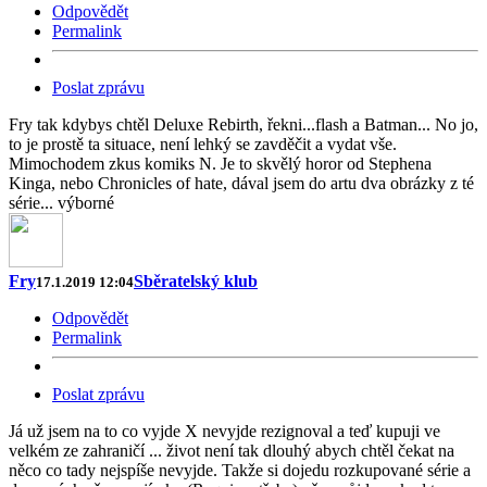
Odpovědět
Permalink
Poslat zprávu
Fry tak kdybys chtěl Deluxe Rebirth, řekni...flash a Batman... No jo,
to je prostě ta situace, není lehký se zavděčit a vydat vše.
Mimochodem zkus komiks N. Je to skvělý horor od Stephena
Kinga, nebo Chronicles of hate, dával jsem do artu dva obrázky z té
série... výborné
Fry
Sběratelský klub
17.1.2019 12:04
Odpovědět
Permalink
Poslat zprávu
Já už jsem na to co vyjde X nevyjde rezignoval a teď kupuji ve
velkém ze zahraničí ... život není tak dlouhý abych chtěl čekat na
něco co tady nejspíše nevyjde. Takže si dojedu rozkupované série a