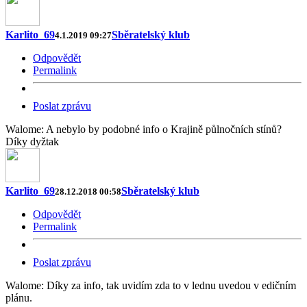
Karlito_69
Sběratelský klub
4.1.2019 09:27
Odpovědět
Permalink
Poslat zprávu
Walome: A nebylo by podobné info o Krajině půlnočních stínů?
Díky dyžtak
Karlito_69
Sběratelský klub
28.12.2018 00:58
Odpovědět
Permalink
Poslat zprávu
Walome: Díky za info, tak uvidím zda to v lednu uvedou v edičním
plánu.