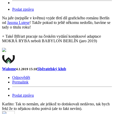
Poslat zprávu
Na jaře (nejspíše v květnu) vyjde třetí díl grafického románu Berlín
od
Jasona Lutese
! Takže pokud to ještě někomu nedošlo, bavíme se
tady o titulu roku!
+ Také BB/art pracuje na českém vydání komiksové adaptace
MOKRÁ RYBA neboli BABYLON BERLÍN (jaro 2019)
Walome
Sběratelský klub
4.1.2019 15:10
Odpovědět
Permalink
Poslat zprávu
Karlito: Tak to nemám, ale jelikož to dotiskovali nedávno, tak bych
řekl že to nějakou dobu potrvá (ale to fakt nevím).