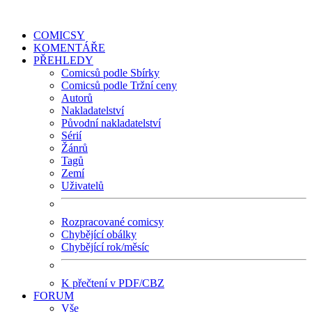
COMICSY
KOMENTÁŘE
PŘEHLEDY
Comicsů podle Sbírky
Comicsů podle Tržní ceny
Autorů
Nakladatelství
Původní nakladatelství
Sérií
Žánrů
Tagů
Zemí
Uživatelů
Rozpracované comicsy
Chybějící obálky
Chybějící rok/měsíc
K přečtení v PDF/CBZ
FORUM
Vše