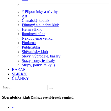
* Připomínky a návrhy
Art
Čtenářský koutek
Filmový a hudební klub
Herní vlákno
Ikonková dílna
Nakupujeme venku
Pindárna
Publicistika
Sběratelský klub
Slevy, výprodeje, bazary
Srazy, cony, festivaly
Stripy, jouky, fejky :)
BAZAR
SBÍRKY
ČLÁNKY
Sběratelský klub
Diskuze pro sběratele comicsů.
«