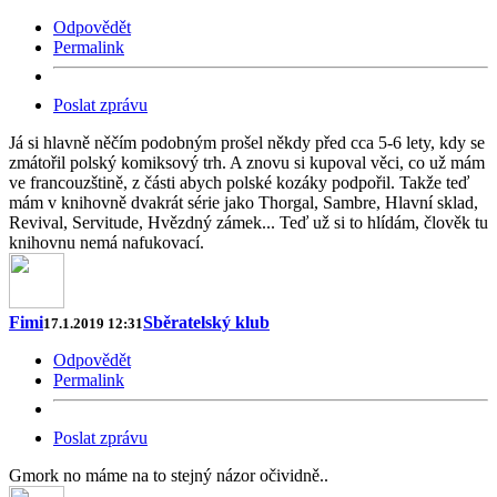
Odpovědět
Permalink
Poslat zprávu
Já si hlavně něčím podobným prošel někdy před cca 5-6 lety, kdy se
zmátořil polský komiksový trh. A znovu si kupoval věci, co už mám
ve francouzštině, z části abych polské kozáky podpořil. Takže teď
mám v knihovně dvakrát série jako Thorgal, Sambre, Hlavní sklad,
Revival, Servitude, Hvězdný zámek... Teď už si to hlídám, člověk tu
knihovnu nemá nafukovací.
Fimi
Sběratelský klub
17.1.2019 12:31
Odpovědět
Permalink
Poslat zprávu
Gmork no máme na to stejný názor očividně..