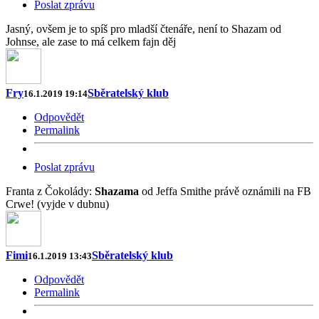
Poslat zprávu
Jasný, ovšem je to spíš pro mladší čtenáře, není to Shazam od
Johnse, ale zase to má celkem fajn děj
Fry
Sběratelský klub
16.1.2019 19:14
Odpovědět
Permalink
Poslat zprávu
Franta z Čokolády:
Shazama
od Jeffa Smithe právě oznámili na FB
Crwe! (vyjde v dubnu)
Fimi
Sběratelský klub
16.1.2019 13:43
Odpovědět
Permalink