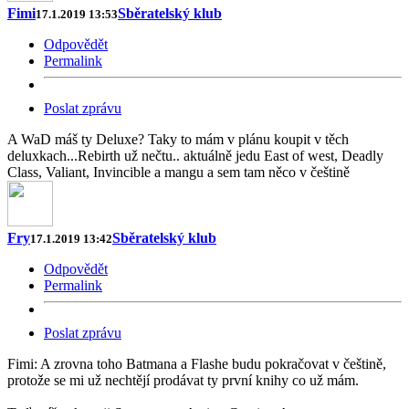
Fimi
Sběratelský klub
17.1.2019 13:53
Odpovědět
Permalink
Poslat zprávu
A WaD máš ty Deluxe? Taky to mám v plánu koupit v těch
deluxkach...Rebirth už nečtu.. aktuálně jedu East of west, Deadly
Class, Valiant, Invincible a mangu a sem tam něco v češtině
Fry
Sběratelský klub
17.1.2019 13:42
Odpovědět
Permalink
Poslat zprávu
Fimi: A zrovna toho Batmana a Flashe budu pokračovat v češtině,
protože se mi už nechtějí prodávat ty první knihy co už mám.