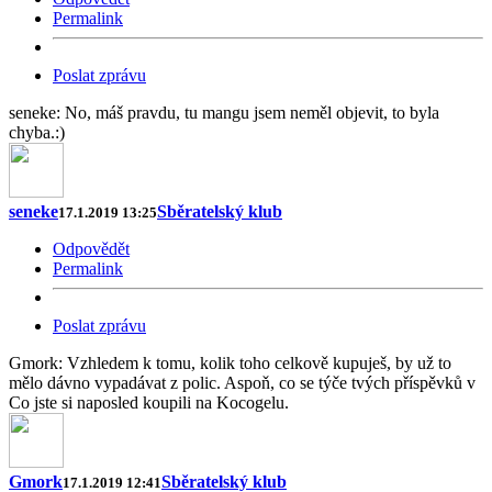
Permalink
Poslat zprávu
seneke: No, máš pravdu, tu mangu jsem neměl objevit, to byla
chyba.:)
seneke
Sběratelský klub
17.1.2019 13:25
Odpovědět
Permalink
Poslat zprávu
Gmork: Vzhledem k tomu, kolik toho celkově kupuješ, by už to
mělo dávno vypadávat z polic. Aspoň, co se týče tvých příspěvků v
Co jste si naposled koupili na Kocogelu.
Gmork
Sběratelský klub
17.1.2019 12:41