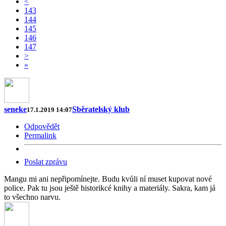
<
143
144
145
146
147
>
»
seneke
Sběratelský klub
17.1.2019 14:07
Odpovědět
Permalink
Poslat zprávu
Mangu mi ani nepřipomínejte. Budu kvůli ní muset kupovat nové
police. Pak tu jsou ještě historikcé knihy a materiály. Sakra, kam já
to všechno narvu.