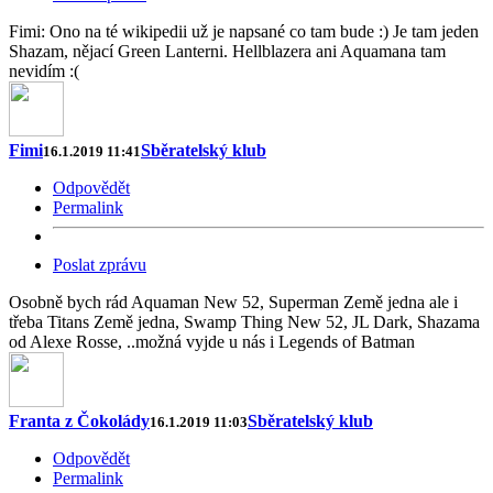
Fimi: Ono na té wikipedii už je napsané co tam bude :) Je tam jeden
Shazam, nějací Green Lanterni. Hellblazera ani Aquamana tam
nevidím :(
Fimi
Sběratelský klub
16.1.2019 11:41
Odpovědět
Permalink
Poslat zprávu
Osobně bych rád Aquaman New 52, Superman Země jedna ale i
třeba Titans Země jedna, Swamp Thing New 52, JL Dark, Shazama
od Alexe Rosse, ..možná vyjde u nás i Legends of Batman
Franta z Čokolády
Sběratelský klub
16.1.2019 11:03
Odpovědět
Permalink