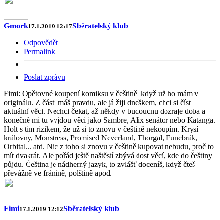
Gmork
Sběratelský klub
17.1.2019 12:17
Odpovědět
Permalink
Poslat zprávu
Fimi: Opětovné koupení komiksu v češtině, když už ho mám v
originálu. Z části máš pravdu, ale já žiji dneškem, chci si číst
aktuální věci. Nechci čekat, až někdy v budoucnu dozraje doba a
konečně mi tu vyjdou věci jako Sambre, Alix senátor nebo Katanga.
Holt s tím rizikem, že už si to znovu v češtině nekoupím. Krysí
královny, Monstress, Promised Neverland, Thorgal, Funebrák,
Orbital... atd. Nic z toho si znovu v češtině kupovat nebudu, proč to
mít dvakrát. Ale pořád ještě naštěstí zbývá dost věcí, kde do češtiny
půjdu. Čeština je nádherný jazyk, to zvlášť doceníš, když čteš
převážně ve fránině, polštině apod.
Fimi
Sběratelský klub
17.1.2019 12:12