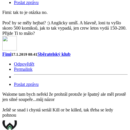
Poslat zprávu
Fimi: tak to je otázka no.
Proč by se měly hejbat? :) Anglicky umíš. A hlavně, loni tu vyšlo
skoro 500 komiksů, jak to tak vypadá, jen crew letos vydá 150-200.
Přijde Ti to málo?
Fimi
Sběratelský klub
17.1.2019 08:41
Odpovědět
Permalink
Poslat zprávu
Walome tam bych neřekl že prohrál protože je špatný ale měl prostě
jen silné soupeře...můj názor
Ještě se snad i chystá seriál Kill or be killed, tak třeba se ledy
pohnou