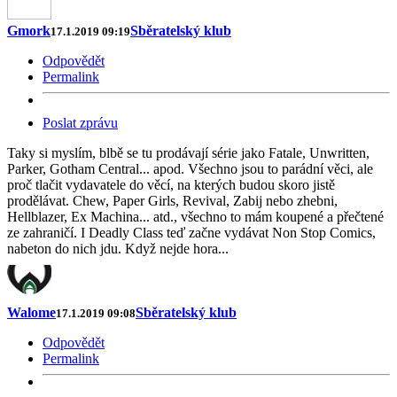
Gmork
Sběratelský klub
17.1.2019 09:19
Odpovědět
Permalink
Poslat zprávu
Taky si myslím, blbě se tu prodávají série jako Fatale, Unwritten,
Parker, Gotham Central... apod. Všechno jsou to parádní věci, ale
proč tlačit vydavatele do věcí, na kterých budou skoro jistě
prodělávat. Chew, Paper Girls, Revival, Zabij nebo zhebni,
Hellblazer, Ex Machina... atd., všechno to mám koupené a přečtené
ze zahraničí. I Deadly Class teď začne vydávat Non Stop Comics,
nabeton do nich jdu. Když nejde hora...
Walome
Sběratelský klub
17.1.2019 09:08
Odpovědět
Permalink