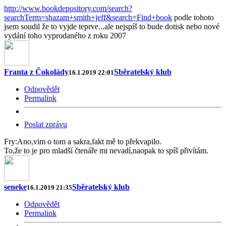
http://www.bookdepository.com/search?
searchTerm=shazam+smith+jeff&search=Find+book
podle tohoto
jsem soudil že to vyjde teprve...ale nejspíš to bude dotisk nebo nové
vydání toho vyprodaného z roku 2007
Franta z Čokolády
Sběratelský klub
16.1.2019 22:01
Odpovědět
Permalink
Poslat zprávu
Fry:Ano,vim o tom a sakra,fakt mě to překvapilo.
To,že to je pro mladší čtenáře mi nevadí,naopak to spíš přivítám.
seneke
Sběratelský klub
16.1.2019 21:35
Odpovědět
Permalink