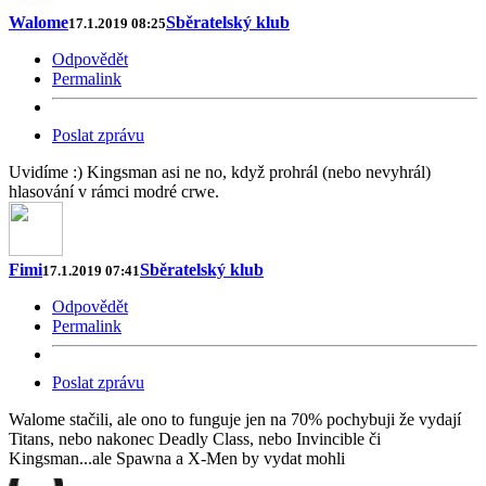
Walome
Sběratelský klub
17.1.2019 08:25
Odpovědět
Permalink
Poslat zprávu
Uvidíme :) Kingsman asi ne no, když prohrál (nebo nevyhrál)
hlasování v rámci modré crwe.
Fimi
Sběratelský klub
17.1.2019 07:41
Odpovědět
Permalink
Poslat zprávu
Walome stačili, ale ono to funguje jen na 70% pochybuji že vydají
Titans, nebo nakonec Deadly Class, nebo Invincible či
Kingsman...ale Spawna a X-Men by vydat mohli