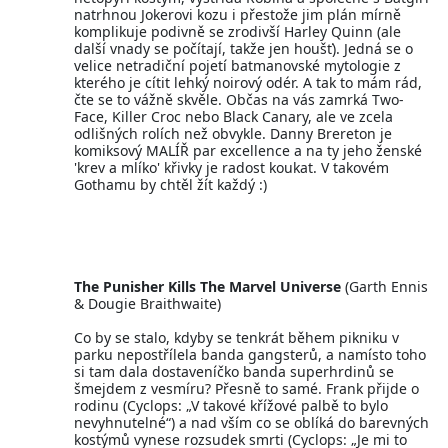
natrhnou Jokerovi kozu i přestože jim plán mírně
komplikuje podivně se zrodivší Harley Quinn (ale
další vnady se počítají, takže jen houšť). Jedná se o
velice netradiční pojetí batmanovské mytologie z
kterého je cítit lehký noirový odér. A tak to mám rád,
čte se to vážně skvěle. Občas na vás zamrká Two-
Face, Killer Croc nebo Black Canary, ale ve zcela
odlišných rolích než obvykle. Danny Brereton je
komiksový MALÍŘ par excellence a na ty jeho ženské
'krev a mlíko' křivky je radost koukat. V takovém
Gothamu by chtěl žít každý :)
The Punisher Kills The Marvel Universe
(Garth Ennis
& Dougie Braithwaite)
Co by se stalo, kdyby se tenkrát během pikniku v
parku nepostřílela banda gangsterů, a namísto toho
si tam dala dostaveníčko banda superhrdinů se
šmejdem z vesmíru? Přesně to samé. Frank přijde o
rodinu (Cyclops: „V takové křížové palbě to bylo
nevyhnutelné“) a nad vším co se oblíká do barevných
kostýmů vynese rozsudek smrti (Cyclops: „Je mi to