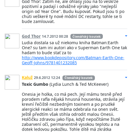
God Thor: Zatím ne, ale ohlasy jsou na to veskrze
pozitivní a padají i odvážné výroky jako "nejlepší
origin od Year One". Budu kupovat. Pokud jsou ti po
chuti veškeré ty nové módní DC restarty, tohle se ti
bude zamlouvat.
God Thor
14.7.2012 00:28
Čtenářský koutek
Ludia dostala sa už niekomu kniha Batman:Earth
One? su tam ini autori ako v Superman Earth One tak
hadam to bude stať za to
http://www.bookdepository.com/Batman-Earth-One-
Geoff-Johns/9781401232085
Kaluž
29.6.2012 12:24
Čtenářský koutek
Toxic Gumbo
(Lydia Lunch & Ted McKeever)
Onesia je holka, co má pech. Její mámu tesně před
porodem rafla nějaká hnusná housenka, otrávila její
krevní řečiště nezbedným toxinem a po prudké
alergické reakci se máma odebrala na onen svět.
Ještě předtím však stihla odrodit malou Onesii.
Holčičku zdravou jako řípa, když nepočítáme žluté
zabarvení očí, permanentně vysokou teplotu a na
dotek ledovou pokožku. Tohle dítě má zkrátka