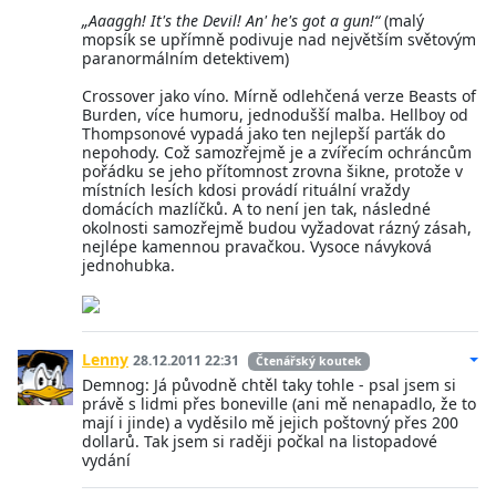
„Aaaggh! It's the Devil! An' he's got a gun!“
(malý
mopsík se upřímně podivuje nad největším světovým
paranormálním detektivem)
Crossover jako víno. Mírně odlehčená verze Beasts of
Burden, více humoru, jednodušší malba. Hellboy od
Thompsonové vypadá jako ten nejlepší parťák do
nepohody. Což samozřejmě je a zvířecím ochráncům
pořádku se jeho přítomnost zrovna šikne, protože v
místních lesích kdosi provádí rituální vraždy
domácích mazlíčků. A to není jen tak, následné
okolnosti samozřejmě budou vyžadovat rázný zásah,
nejlépe kamennou pravačkou. Vysoce návyková
jednohubka.
Lenny
28.12.2011 22:31
Čtenářský koutek
Demnog: Já původně chtěl taky tohle - psal jsem si
právě s lidmi přes boneville (ani mě nenapadlo, že to
mají i jinde) a vyděsilo mě jejich poštovný přes 200
dollarů. Tak jsem si raději počkal na listopadové
vydání