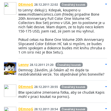
DEmnoG
28.12.2011 22:02
Čtenářský koutek
to Lenny: dekuji:). Kdepak, koupeno u
www.midtowncomics.com (hledej pripadne Bone
20th Anniversary Full Color One Volume HC
Collectors Box Set) primo v USA. Jen to postovne je u
nich fakt desive. Mam dojem, ze to bylo neco kolem
150-175 USD, jsem rad, ze jsem se mu vyhnul.
Pokud cekas na Bone One Volume 20th Anniversary
Slipcased Color Edition HC tak si myslim, ze budes
velmi spokojen a dokonce budes mit knihu zhruba o
1 cm sirsi nez je Box Setu:).
Lenny
28.12.2011 21:20
Čtenářský koutek
Demnog: Závidím, já čekám až mi dojde ta
nesběratelská verze. Tos objednával přes boneville?
DEmnoG
28.12.2011 20:55
Čtenářský koutek
Btw specialne zmensena fotka, aby se chudak Kapis
mohl v praci koukat na porno:).
DEmnoG
28.12.2011 20:54
Čtenářský koutek