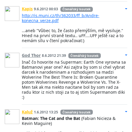
Kapis
9.6.2012 00:03
Čtenářský koutek
http://is.muni.cz/th/362033/ff_b/Andre-
konecna_verze.pdf
...aneb "Vůbec to, že často přemýšlím, mě vysiluje."
Hned na první straně textu.. uFF....UFF ještě raz a to
nemám sílu v čtení pokračovat:)
God Thor
8.6.2012 21:39
Čtenářský koutek
Inač čo hovorite na Superman: Earth One vyrovna sa
Batmanovi year one? Asi zajtra by som si chel vybrat
darcek k narodeninam a rozhodujem sa madzi
Wolverine The Best There Is: Broken Quarantine
potom Wolverines Revenge a Wolverine Vs. The X-
Men tak ak ma niekto nacitane bol by som rad za
radu ktor iz nich stoji za to aj stim Supermanom diki
:)
Kaluž
1.6.2012 13:25
Čtenářský koutek
Batman: The Cat and the Bat
(Fabian Nicieza &
Kevin Maguire)