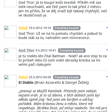
God Thor: Já to koupil kvůli kresbě. Příběh mě zas
tolik neuchvátil, ale četl jsem to tak před 2 měsíci.
Jen mi přišlo, že se děj snaží být takový chytřejší, než
ve skutečnosti je.
Kaluž
10.5.2012 19:10
Čtenářský koutek
God Thor: Už se na to pomalu chystám a pokud to
bude stát za to, nahodím sem minirecenzi.
God Thor
9.5.2012 19:41
Čtenářský koutek
je tu niekto kto čital Batman - Noël? ak ano stoji to za
to pribeh lebo čo som videl obrazky kresba sa mi
velmi pači dakujem
Kaluž
23.3.2012 04:28
Čtenářský koutek
El Diablo
(Brian Azzarello & Danijel Žeželj)
„Jmenuji se Mojžíš Kamínek. Přestože jsem zabíjel,
nejsem vrah. Je to už dávno, v těch dobách jsem byl
někdo úplně jiný. Teď jsem ale šerifem a udržuji
pořádek. Mám krásnou ženu a město, které mě
respektuje. Zkrátka život, jež miluji nadevše. Ten má pro