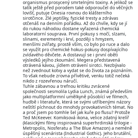
organismus prosycený smrtelnými toxiny. A jelikož se
tatík ještě před porodem také odporoučel do věčných
lovišť, putuje Onesia rovnou do klášterního
sirotčince. Zlé jeptišky, fyzické tresty a zdrávas
otčenáš na denním pořádku. Až do chvíle, kdy se jí
do rukou náhodou dostane vyřazená chemická
laboratorní souprava. První pokusy s močí, slzami,
slinami, exrementy i krví, později s hmyzem,
menšími zvířaty, prostě vším, co bylo po ruce a dalo
se využít pro chemické hokus-pokusy dospívajícího
zvídavého děvčete. A dostavují se i první oběti
výsledků jejího zkoumání. Megera představená
otrávená kávou, jídlem otrávení sirotci. Nezbývalo
než zvednout kotvy a vydat se do života za poznáním.
To však nebude zrovna přívětivé, venku totiž nečeká
nikdo z rozevřenou náručí.
Tuhle zábavnou a trefnou kritiku zvrácené
společnosti sesmolila Lydia Lunch, známá především
jako multiplatformní umělkyně působící ve filmech,
hudbě i literatuře, která se svými utříbenými názory
neštítí píchnout do mnohdy provokativních témat. No
a proč jsem po tomhle šel jak kuře po flusu? Protože
Ted McKeever. Komiksová ikona, velice zdatný krelíř
(klasickými filmy inspirovaná superhrdinská trilogie -
Metropolis, Nosferatu a The Blue Amazon) a neméně
úspěšný scenárista (Industrial Gothic). Jeho brutální,