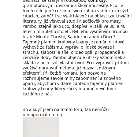
bednách se starými rodokapsy,
komiksy
,
gramofonovými deskami a školními sešity. Eco i v
tomto díle plně rozvinul svou zálibu v intertextových
citacích, zaměřil se však hlavně na oblast tzv. triviální
literatury, jíž věnoval studii Nadčlověk pro masy.
Yambo, stejně jako Eco, dospíval v Itálii ve 30. a 40.
letech minulého století. Byl jeho vysněným hrdinou
hrabě Monte Christo, Sandokan anebo Duce?
Tajemný plamen královny Loany je román o citové
výchově za fašismu. Vypráví o lidské odvaze i
strachu, slabosti a síle, o ideologii, propagandě a
cenzuře doby. Yambo objevuje útržky vzpomínek a
skládá z nich svůj vlastní život. Eco–vypravěč přitom
využívá narativní metodu, již nazval „mlžným
efektem“. Při četbě románu jen pozvolna
rozhrnujeme závoje mlhy zapomnění a snového
oparu, abychom v dálce zahlédli tajemný plamen
královny Loany, který září v hlubině nevědomí
každého z nás.
no a když jsem na tomto foru, tak nemůžu
nedoporučit i toto:)