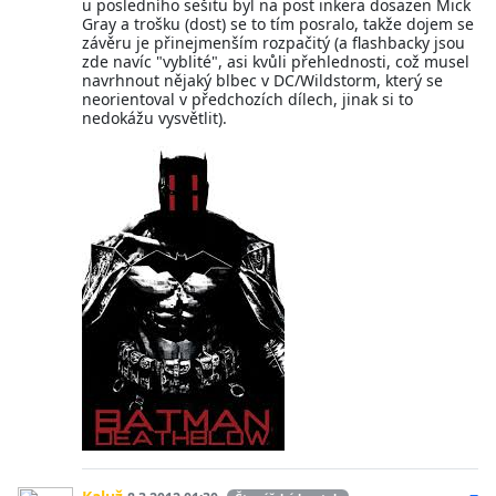
u posledního sešitu byl na post inkera dosazen Mick
Gray a trošku (dost) se to tím posralo, takže dojem se
závěru je přinejmenším rozpačitý (a flashbacky jsou
zde navíc "vyblité", asi kvůli přehlednosti, což musel
navrhnout nějaký blbec v DC/Wildstorm, který se
neorientoval v předchozích dílech, jinak si to
nedokážu vysvětlit).