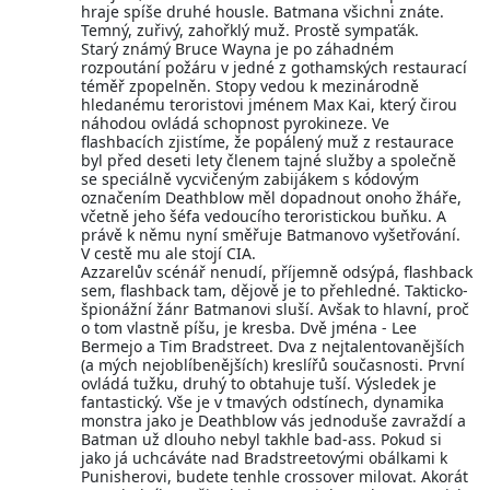
hraje spíše druhé housle. Batmana všichni znáte.
Temný, zuřivý, zahořklý muž. Prostě sympaťák.
Starý známý Bruce Wayna je po záhadném
rozpoutání požáru v jedné z gothamských restaurací
téměř zpopelněn. Stopy vedou k mezinárodně
hledanému teroristovi jménem Max Kai, který čirou
náhodou ovládá schopnost pyrokineze. Ve
flashbacích zjistíme, že popálený muž z restaurace
byl před deseti lety členem tajné služby a společně
se speciálně vycvičeným zabijákem s kódovým
označením Deathblow měl dopadnout onoho žháře,
včetně jeho šéfa vedoucího teroristickou buňku. A
právě k němu nyní směřuje Batmanovo vyšetřování.
V cestě mu ale stojí CIA.
Azzarelův scénář nenudí, příjemně odsýpá, flashback
sem, flashback tam, dějově je to přehledné. Takticko-
špionážní žánr Batmanovi sluší. Avšak to hlavní, proč
o tom vlastně píšu, je kresba. Dvě jména - Lee
Bermejo a Tim Bradstreet. Dva z nejtalentovanějších
(a mých nejoblíbenějších) kreslířů současnosti. První
ovládá tužku, druhý to obtahuje tuší. Výsledek je
fantastický. Vše je v tmavých odstínech, dynamika
monstra jako je Deathblow vás jednoduše zavraždí a
Batman už dlouho nebyl takhle bad-ass. Pokud si
jako já uchcáváte nad Bradstreetovými obálkami k
Punisherovi, budete tenhle crossover milovat. Akorát