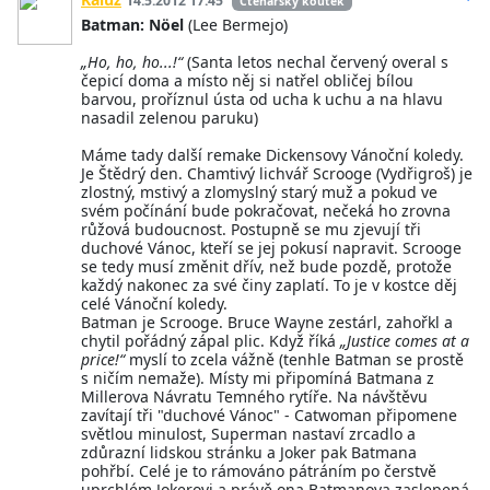
14.5.2012 17:45
Čtenářský koutek
Batman: Nöel
(Lee Bermejo)
„Ho, ho, ho...!“
(Santa letos nechal červený overal s
čepicí doma a místo něj si natřel obličej bílou
barvou, proříznul ústa od ucha k uchu a na hlavu
nasadil zelenou paruku)
Máme tady další remake Dickensovy Vánoční koledy.
Je Štědrý den. Chamtivý lichvář Scrooge (Vydřigroš) je
zlostný, mstivý a zlomyslný starý muž a pokud ve
svém počínání bude pokračovat, nečeká ho zrovna
růžová budoucnost. Postupně se mu zjevují tři
duchové Vánoc, kteří se jej pokusí napravit. Scrooge
se tedy musí změnit dřív, než bude pozdě, protože
každý nakonec za své činy zaplatí. To je v kostce děj
celé Vánoční koledy.
Batman je Scrooge. Bruce Wayne zestárl, zahořkl a
chytil pořádný zápal plic. Když říká
„Justice comes at a
price!“
myslí to zcela vážně (tenhle Batman se prostě
s ničím nemaže). Místy mi připomíná Batmana z
Millerova Návratu Temného rytíře. Na návštěvu
zavítají tři "duchové Vánoc" - Catwoman připomene
světlou minulost, Superman nastaví zrcadlo a
zdůrazní lidskou stránku a Joker pak Batmana
pohřbí. Celé je to rámováno pátráním po čerstvě
uprchlém Jokerovi a právě ona Batmanova zaslepená