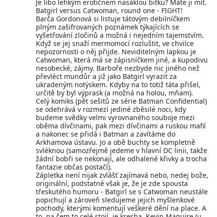
Je libo lehkým erotičnem nasáklou bitku? Máte ji mít.
Batgirl versus Catwoman, round one - FIGHT!
Barča Gordonová si listuje tátovým debilníčkem
plným zašifrovaných poznámek týkajících se
vyšetřování zločinů a možná i nejedním tajemstvím.
Když se jej snaží mermomocí rozluštit, ve chvilce
nepozornosti o něj přijde. Neviditelným lapkou je
Catwoman, která má se zápisníčkem jiné, a kupodivu
nesobecké, zájmy. Barboře nezbyde nic jiného než
převléct mundůr a již jako Batgirl vyrazit za
ukradeným notýskem. Kdyby na to totiž táta přišel,
určitě by byl výprask (a možná na holou, mňam).
Celý komiks (pět sešitů ze série Batman Confidential)
se odehrává v rozmezí jediné zběsilé noci, kdy
budeme svědky velmi vyrovnaného souboje mezi
oběma dívčinami, pak mezi dívčinami a ruskou mafií
a nakonec se přidá i Batman a zavítáme do
Arkhamova ústavu. Jo a obě buchty se kompletně
svléknou (samozřejmě jedeme v hlavní DC linii, takže
žádní bobři se nekonají, ale odhalené křivky a trocha
fantazie občas postačí).
Zápletka není nijak zvlášť zajímavá nebo, nedej bože,
originální, podstatné však je, že je zde spousta
třeskutého humoru - Batgirl se s Catwoman neustále
popichují a zároveň sledujeme jejich myšlenkové
pochody, kterými komentují veškeré dění na place. A
to, na čem to celé stojí, je kresba. Kevin Maguire (u