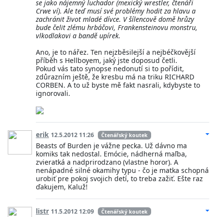
se jako nájemný luchador (mexický wrestler, čtenáři
Crwe ví). Ale teď musí své problémy hodit za hlavu a
zachránit život mladé dívce. V šílencově domě hrůzy
bude čelit zlému hrbáčovi, Frankensteinovu monstru,
vlkodlakovi a bandě upírek.
Ano, je to nářez. Ten nejzběsilejší a nejbéčkovější
příběh s Hellboyem, jaký jste doposud četli.
Pokud vás tato synopse nedonutí si to pořídit,
zdůrazním ještě, že kresbu má na triku RICHARD
CORBEN. A to už byste mě fakt nasrali, kdybyste to
ignorovali.
erik
12.5.2012 11:26
Čtenářský koutek
Beasts of Burden je vážne pecka. Už dávno ma
komiks tak nedostal. Emócie, nádherná maľba,
zvieratká a nadprirodzano (vlastne horor). A
nenápadné silné okamihy typu - čo je matka schopná
urobiť pre pokoj svojich detí, to treba zažiť. Ešte raz
ďakujem, Kaluž!
listr
11.5.2012 12:09
Čtenářský koutek