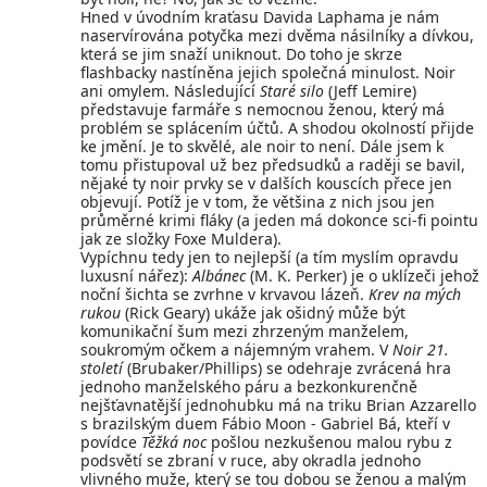
Hned v úvodním kraťasu Davida Laphama je nám
naservírována potyčka mezi dvěma násilníky a dívkou,
která se jim snaží uniknout. Do toho je skrze
flashbacky nastíněna jejich společná minulost. Noir
ani omylem. Následující
Staré silo
(Jeff Lemire)
představuje farmáře s nemocnou ženou, který má
problém se splácením účtů. A shodou okolností přijde
ke jmění. Je to skvělé, ale noir to není. Dále jsem k
tomu přistupoval už bez předsudků a raději se bavil,
nějaké ty noir prvky se v dalších kouscích přece jen
objevují. Potíž je v tom, že většina z nich jsou jen
průměrné krimi fláky (a jeden má dokonce sci-fi pointu
jak ze složky Foxe Muldera).
Vypíchnu tedy jen to nejlepší (a tím myslím opravdu
luxusní nářez):
Albánec
(M. K. Perker) je o uklízeči jehož
noční šichta se zvrhne v krvavou lázeň.
Krev na mých
rukou
(Rick Geary) ukáže jak ošidný může být
komunikační šum mezi zhrzeným manželem,
soukromým očkem a nájemným vrahem. V
Noir 21.
století
(Brubaker/Phillips) se odehraje zvrácená hra
jednoho manželského páru a bezkonkurenčně
nejšťavnatější jednohubku má na triku Brian Azzarello
s brazilským duem Fábio Moon - Gabriel Bá, kteří v
povídce
Těžká noc
pošlou nezkušenou malou rybu z
podsvětí se zbraní v ruce, aby okradla jednoho
vlivného muže, který se tou dobou se ženou a malým