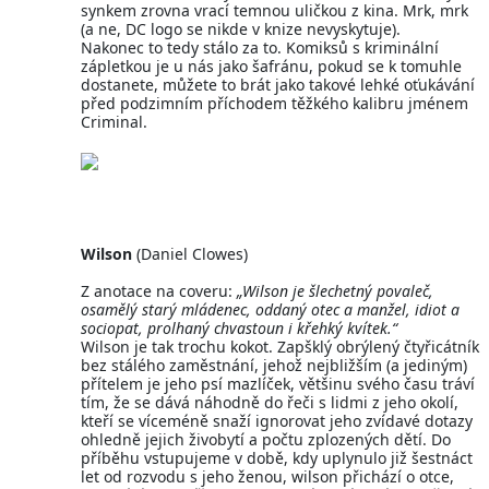
synkem zrovna vrací temnou uličkou z kina. Mrk, mrk
(a ne, DC logo se nikde v knize nevyskytuje).
Nakonec to tedy stálo za to. Komiksů s kriminální
zápletkou je u nás jako šafránu, pokud se k tomuhle
dostanete, můžete to brát jako takové lehké oťukávání
před podzimním příchodem těžkého kalibru jménem
Criminal.
Wilson
(Daniel Clowes)
Z anotace na coveru:
„Wilson je šlechetný povaleč,
osamělý starý mládenec, oddaný otec a manžel, idiot a
sociopat, prolhaný chvastoun i křehký kvítek.“
Wilson je tak trochu kokot. Zapšklý obrýlený čtyřicátník
bez stálého zaměstnání, jehož nejbližším (a jediným)
přítelem je jeho psí mazlíček, většinu svého času tráví
tím, že se dává náhodně do řeči s lidmi z jeho okolí,
kteří se víceméně snaží ignorovat jeho zvídavé dotazy
ohledně jejich živobytí a počtu zplozených dětí. Do
příběhu vstupujeme v době, kdy uplynulo již šestnáct
let od rozvodu s jeho ženou, wilson přichází o otce,