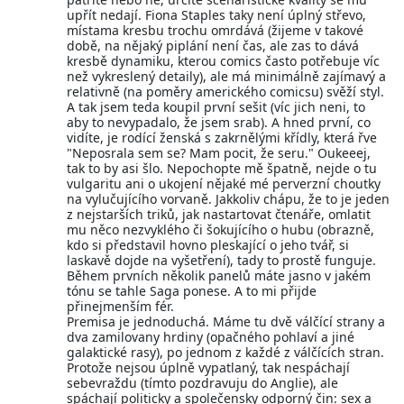
upřít nedají. Fiona Staples taky není úplný střevo,
místama kresbu trochu omrdává (žijeme v takové
době, na nějaký piplání není čas, ale zas to dává
kresbě dynamiku, kterou comics často potřebuje víc
než vykreslený detaily), ale má minimálně zajímavý a
relativně (na poměry amerického comicsu) svěží styl.
A tak jsem teda koupil první sešit (víc jich neni, to
aby to nevypadalo, že jsem srab). A hned první, co
vidíte, je rodící ženská s zakrnělými křídly, která řve
"Neposrala sem se? Mam pocit, že seru." Oukeeej,
tak to by asi šlo. Nepochopte mě špatně, nejde o tu
vulgaritu ani o ukojení nějaké mé perverzní choutky
na vylučujícího vorvaně. Jakkoliv chápu, že to je jeden
z nejstarších triků, jak nastartovat čtenáře, omlatit
mu něco nezvyklého či šokujícího o hubu (obrazně,
kdo si představil hovno pleskající o jeho tvář, si
laskavě dojde na vyšetření), tady to prostě funguje.
Během prvních několik panelů máte jasno v jakém
tónu se tahle Saga ponese. A to mi přijde
přinejmenším fér.
Premisa je jednoduchá. Máme tu dvě válčící strany a
dva zamilovany hrdiny (opačného pohlaví a jiné
galaktické rasy), po jednom z každé z válčících stran.
Protože nejsou úplně vypatlaný, tak nespáchají
sebevraždu (tímto pozdravuju do Anglie), ale
spáchají politicky a společensky odporný čin: sex a