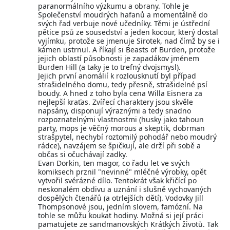
paranormálního výzkumu a obrany. Tohle je
Společenství moudrých hafanů a momentálně do
svých řad verbuje nové učedníky. Těmi je ústřední
pětice psů ze sousedství a jeden kocour, který dostal
vyjímku, protože se jmenuje Sirotek, nad čímž by se i
kámen ustrnul. A říkají si Beasts of Burden, protože
jejich oblastí působnosti je zapadákov jménem
Burden Hill (a taky je to trefný dvojsmysl).
Jejich první anomálií k rozlousknutí byl případ
strašidelného domu, tedy přesně, strašidelné psí
boudy. A hned z toho byla cena Willa Eisnera za
nejlepší kraťas. Zvířecí charaktery jsou skvěle
napsány, disponují výraznými a tedy snadno
rozpoznatelnými vlastnostmi (husky jako tahoun
party, mops je věčný morous a skeptik, dobrman
strašpytel, nechybí roztomilý pohodář nebo moudrý
rádce), navzájem se špičkují, ale drží při sobě a
občas si očuchávají zadky.
Evan Dorkin, ten magor, co řadu let ve svých
komiksech prznil "nevinné" mléčné výrobky, opět
vytvořil svérázné dílo. Tentokrát však křičící po
neskonalém obdivu a uznání i slušně vychovaných
dospělých čtenářů (a otrlejších dětí). Vodovky Jill
Thompsonové jsou, jedním slovem, famózní. Na
tohle se můžu koukat hodiny. Možná si její práci
pamatujete ze sandmanovských Krátkých životů. Tak