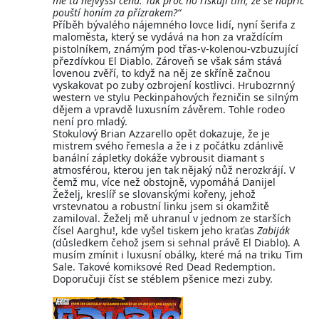
mě tu nejvyšší cenu. Tak proč ho riskuji tím, že se napříč
pouští honím za přízrakem?“
Příběh bývalého nájemného lovce lidí, nyní šerifa z
maloměsta, který se vydává na hon za vraždícím
pistolníkem, známým pod třas-v-kolenou-vzbuzující
přezdívkou El Diablo. Zároveň se však sám stává
lovenou zvěří, to když na něj ze skříně začnou
vyskakovat po zuby ozbrojení kostlivci. Hrubozrnný
western ve stylu Peckinpahových řezničin se silným
dějem a vpravdě luxusním závěrem. Tohle rodeo
není pro mladý.
Stokulový Brian Azzarello opět dokazuje, že je
mistrem svého řemesla a že i z počátku zdánlivě
banální zápletky dokáže vybrousit diamant s
atmosférou, kterou jen tak nějaký nůž nerozkrájí. V
čemž mu, více než obstojně, vypomáhá Danijel
Žeželj, kreslíř se slovanskými kořeny, jehož
vrstevnatou a robustní linku jsem si okamžitě
zamiloval. Žeželj mě uhranul v jednom ze starších
čísel Aarghu!, kde vyšel tiskem jeho kraťas
Zabiják
(důsledkem čehož jsem si sehnal právě El Diablo). A
musím zmínit i luxusní obálky, které má na triku Tim
Sale. Takové komiksové Red Dead Redemption.
Doporučuji číst se stéblem pšenice mezi zuby.