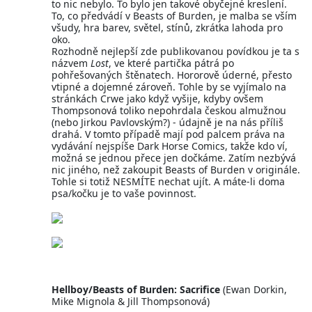
to nic nebylo. To bylo jen takové obyčejné kreslení.
To, co předvádí v Beasts of Burden, je malba se vším
všudy, hra barev, světel, stínů, zkrátka lahoda pro
oko.
Rozhodně nejlepší zde publikovanou povídkou je ta s
názvem
Lost
, ve které partička pátrá po
pohřešovaných štěnatech. Hororově úderné, přesto
vtipné a dojemné zároveň. Tohle by se vyjímalo na
stránkách Crwe jako když vyšije, kdyby ovšem
Thompsonová toliko nepohrdala českou almužnou
(nebo Jirkou Pavlovským?) - údajně je na nás příliš
drahá. V tomto případě mají pod palcem práva na
vydávání nejspíše Dark Horse Comics, takže kdo ví,
možná se jednou přece jen dočkáme. Zatím nezbývá
nic jiného, než zakoupit Beasts of Burden v originále.
Tohle si totiž NESMÍTE nechat ujít. A máte-li doma
psa/kočku je to vaše povinnost.
Hellboy/Beasts of Burden: Sacrifice
(Ewan Dorkin,
Mike Mignola & Jill Thompsonová)