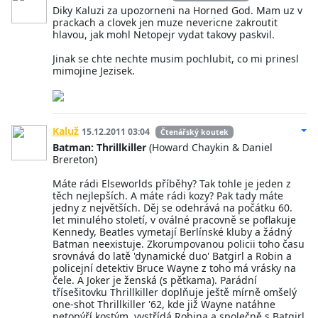
Diky Kaluzi za upozorneni na Horned God. Mam uz v
prackach a clovek jen muze nevericne zakroutit
hlavou, jak mohl Netopejr vydat takovy paskvil.
Jinak se chte nechte musim pochlubit, co mi prinesl
mimojine Jezisek.
Kaluž
15.12.2011 03:04
Čtenářský koutek
Batman: Thrillkiller
(Howard Chaykin & Daniel
Brereton)
Máte rádi Elseworlds příběhy? Tak tohle je jeden z
těch nejlepších. A máte rádi kozy? Pak tady máte
jedny z největších. Děj se odehrává na počátku 60.
let minulého století, v oválné pracovně se poflakuje
Kennedy, Beatles vymetají Berlínské kluby a žádný
Batman neexistuje. Zkorumpovanou policii toho času
srovnává do latě 'dynamické duo' Batgirl a Robin a
policejní detektiv Bruce Wayne z toho má vrásky na
čele. A Joker je ženská (s pětkama). Parádní
třísešitovku Thrillkiller doplňuje ještě mírně omšelý
one-shot Thrillkiller '62, kde již Wayne natáhne
netopýří kostým, vystřídá Robina a společně s Batgirl