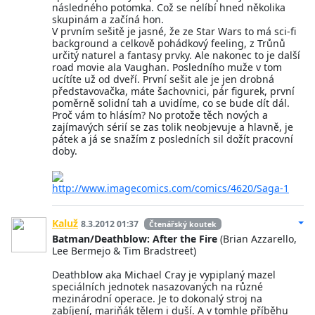
následného potomka. Což se nelíbí hned několika
skupinám a začíná hon.
V prvním sešitě je jasné, že ze Star Wars to má sci-fi
background a celkově pohádkový feeling, z Trůnů
určitý naturel a fantasy prvky. Ale nakonec to je další
road movie ala Vaughan. Posledního muže v tom
ucítíte už od dveří. První sešit ale je jen drobná
představovačka, máte šachovnici, pár figurek, první
poměrně solidní tah a uvidíme, co se bude dít dál.
Proč vám to hlásím? No protože těch nových a
zajímavých sérií se zas tolik neobjevuje a hlavně, je
pátek a já se snažím z posledních sil dožít pracovní
doby.
http://www.imagecomics.com/comics/4620/Saga-1
Kaluž
8.3.2012 01:37
Čtenářský koutek
Batman/Deathblow: After the Fire
(Brian Azzarello,
Lee Bermejo & Tim Bradstreet)
Deathblow aka Michael Cray je vypiplaný mazel
speciálních jednotek nasazovaných na různé
mezinárodní operace. Je to dokonalý stroj na
zabíjení, mariňák tělem i duší. A v tomhle příběhu