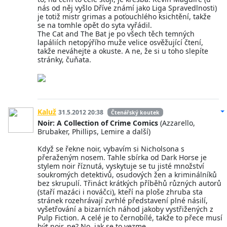
nás od něj vyšlo Dříve známí jako Liga Spravedlnosti)
je totiž mistr grimas a poťouchlého ksichtění, takže
se na tomhle opět do syta vyřádil.
The Cat and The Bat je po všech těch temných
lapáliích netopýřího muže velice osvěžující čtení,
takže neváhejte a okuste. A ne, že si u toho slepíte
stránky, čuňata.
Kaluž
31.5.2012 20:38
Čtenářský koutek
Noir: A Collection of Crime Comics
(Azzarello,
Brubaker, Phillips, Lemire a další)
Když se řekne noir, vybavím si Nicholsona s
přeraženým nosem. Tahle sbírka od Dark Horse je
stylem noir říznutá, vyskytuje se tu jisté množství
soukromých detektivů, osudových žen a kriminálníků
bez skrupulí. Třináct krátkých příběhů různých autorů
(staří mazáci i nováčci), kteří na ploše zhruba sta
stránek rozehrávají zvrhlé představení plné násilí,
vyšetřování a bizarních náhod jakoby vystřižených z
Pulp Fiction. A celé je to černobílé, takže to přece musí
být noir, ne? No, jak se to vezme.