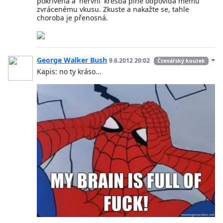
pokřivená a 'nervní' kresba plně odpovídá mému
zvrácenému vkusu. Zkuste a nakažte se, tahle
choroba je přenosná.
George Walker Bush
9.6.2012 20:02
Čtenářský koutek
Kapis: no ty kráso...