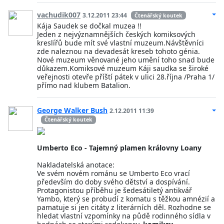
vachudik007
3.12.2011 23:44
Čtenářský koutek
Kája Saudek se dočkal muzea !!
Jeden z nejvýznamnějších českých komiksových
kreslířů bude mít své vlastní muzeum.Návštěvníci
zde naleznou na devadesát kreseb tohoto génia.
Nové muzeum věnované jeho umění toho snad bude
důkazem.Komiksové muzeum Káji saudka se široké
veřejnosti otevře příští pátek v ulici 28.října /Praha 1/
přímo nad klubem Batalion.
George Walker Bush
2.12.2011 11:39
Čtenářský koutek
Umberto Eco - Tajemný plamen královny Loany
Nakladatelská anotace:
Ve svém novém románu se Umberto Eco vrací
především do doby svého dětství a dospívání.
Protagonistou příběhu je šedesátiletý antikvář
Yambo, který se probudí z komatu s těžkou amnézií a
pamatuje si jen citáty z literárních děl. Rozhodne se
hledat vlastní vzpomínky na půdě rodinného sídla v