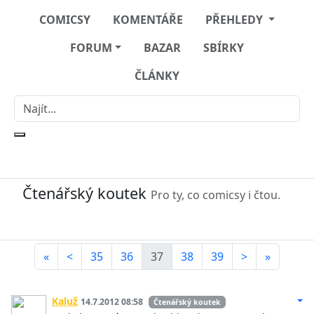
COMICSY
KOMENTÁŘE
PŘEHLEDY
FORUM
BAZAR
SBÍRKY
ČLÁNKY
Čtenářský koutek
Pro ty, co comicsy i čtou.
«
<
35
36
37
38
39
>
»
Kaluž
14.7.2012 08:58
Čtenářský koutek