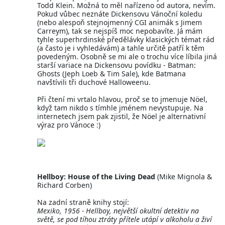
Todd Klein. Možná to měl nařízeno od autora, nevím.
Pokud vůbec neznáte Dickensovu Vánoční koledu
(nebo alespoň stejnojmenný CGI animák s Jimem
Carreym), tak se nejspíš moc nepobavíte. Já mám
tyhle superhrdinské předělávky klasických témat rád
(a často je i vyhledávám) a tahle určitě patří k těm
povedeným. Osobně se mi ale o trochu více líbila jiná
starší variace na Dickensovu povídku - Batman:
Ghosts (Jeph Loeb & Tim Sale), kde Batmana
navštívili tři duchové Halloweenu.
Při čtení mi vrtalo hlavou, proč se to jmenuje Nöel,
když tam nikdo s tímhle jménem nevystupuje. Na
internetech jsem pak zjistil, že Nöel je alternativní
výraz pro Vánoce :)
Hellboy: House of the Living Dead
(Mike Mignola &
Richard Corben)
Na zadní straně knihy stojí:
Mexiko, 1956 - Hellboy, největší okultní detektiv na
světě, se pod tíhou ztráty přítele utápí v alkoholu a živí