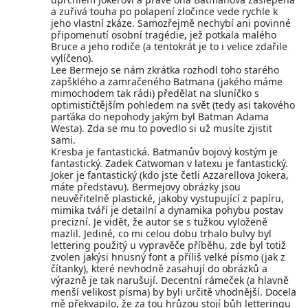
a zuřivá touha po polapení zločince vede rychle k
jeho vlastní zkáze. Samozřejmě nechybí ani povinné
připomenutí osobní tragédie, jež potkala malého
Bruce a jeho rodiče (a tentokrát je to i velice zdařile
vylíčeno).
Lee Bermejo se nám zkrátka rozhodl toho starého
zapšklého a zamračeného Batmana (jakého máme
mimochodem tak rádi) předělat na sluníčko s
optimističtějším pohledem na svět (tedy asi takového
parťáka do nepohody jakým byl Batman Adama
Westa). Zda se mu to povedlo si už musíte zjistit
sami.
Kresba je fantastická. Batmanův bojový kostým je
fantastický. Zadek Catwoman v latexu je fantastický.
Joker je fantastický (kdo jste četli Azzarellova Jokera,
máte představu). Bermejovy obrázky jsou
neuvěřitelně plastické, jakoby vystupující z papíru,
mimika tváří je detailní a dynamika pohybu postav
precizní. Je vidět, že autor se s tužkou vyloženě
mazlil. Jediné, co mi celou dobu trhalo bulvy byl
lettering použitý u vypravěče příběhu, zde byl totiž
zvolen jakýsi hnusný font a příliš velké písmo (jak z
čítanky), které nevhodně zasahují do obrázků a
výrazně je tak narušují. Decentní rámeček (a hlavně
menší velikost písma) by byli určitě vhodnější. Docela
mě překvapilo, že za tou hrůzou stojí bůh letteringu