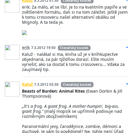
Kaluž
8.3.2012 01:30
Čtenářský koutek
erik: Za málo, ať se líbí. Je to na kvalitním papíře a ve
zvětšeném formátu, dali si na tom záležet. Ještě jsem
k tomu crossoveru našel alternativní obálku od
Mignoly. A ta teda je.
erik
7.3.2012 19:50
Čtenářský koutek
Kaluž - nalákal si ma, kniha už je v kníhkupectve
objednaná, za pár týždňov dorazí. Ešte musím
vyriešiť, ako sa dostať k tomu crossoveru... Vďaka za
zaujímavý tip.
Kaluž
7.3.2012 03:38
Čtenářský koutek
Beasts of Burden: Animal Rites
(Ewan Dorkin & Jill
Thompsonová)
„It's a frog. A giant frog. A mother-humpin', big-ass,
giant frog.“
(malý mopsík se upřímně podivuje nad
rozměrným obojživelníkem)
Paranormální jevy, čarodějnice, zombie, démoni a
duchové. Je vám to povědomé? Ne, tohle není Úřad