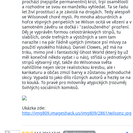
prochází (nejspíše permanentní) krizí, trpí osamělostí
a rozhodne se svou ex-manželku vyhledat. Ta se řadu
let živí prostitucí a je závislá na drogách. Tedy alespoň
ve Wilsonově choré mysli. Po mnoha absurdních a
hořce vtipných peripetiích se Wilson ocitá ve vězení a v
samotném závěru se dočká i "zaslouženého" prozření.
Děj je vyprávěn formou celostránkových stripů, tu
slabších, onde trefných a výstižných a sem tam
narazíte i na pár řádně ujetých (imitace psí mluvy za
použití vysokého hlásku). Daniel Clowes, jež má na
triku, mimo jiné i fantastický Ghost World (který by už
měl konečně někdo vydat i u nás), střídá u jednotlivých
stripů výtvarný styl, takže do Wilsonova světa
nahlížíme nejen skrze realistickou kresbu, ale i
karikaturu a občas zmizí barvy a zůstanou jednoduché
skicy. Vypadá to jako dílo různých autorů a hezky se na
to kouká. To pravé pro milovníky atypických (rozuměj
švihlých) sociálních komiksů.
Ukázka zde:
http://img809.imageshack.us/img809/2861/wilsonz.jpg
Kaluž