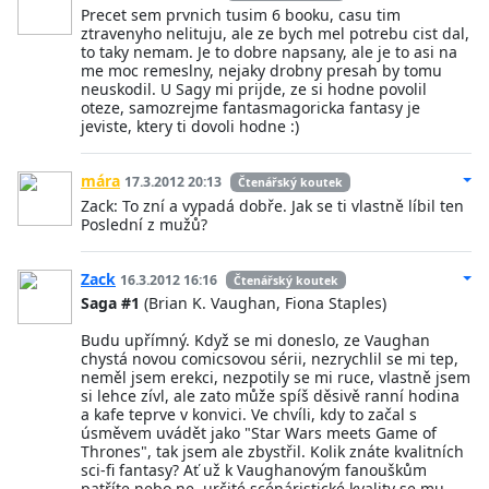
Precet sem prvnich tusim 6 booku, casu tim
ztravenyho nelituju, ale ze bych mel potrebu cist dal,
to taky nemam. Je to dobre napsany, ale je to asi na
me moc remeslny, nejaky drobny presah by tomu
neuskodil. U Sagy mi prijde, ze si hodne povolil
oteze, samozrejme fantasmagoricka fantasy je
jeviste, ktery ti dovoli hodne :)
mára
17.3.2012 20:13
Čtenářský koutek
Zack: To zní a vypadá dobře. Jak se ti vlastně líbil ten
Poslední z mužů?
Zack
16.3.2012 16:16
Čtenářský koutek
Saga #1
(Brian K. Vaughan, Fiona Staples)
Budu upřímný. Když se mi doneslo, ze Vaughan
chystá novou comicsovou sérii, nezrychlil se mi tep,
neměl jsem erekci, nezpotily se mi ruce, vlastně jsem
si lehce zívl, ale zato může spíš děsivě ranní hodina
a kafe teprve v konvici. Ve chvíli, kdy to začal s
úsměvem uvádět jako "Star Wars meets Game of
Thrones", tak jsem ale zbystřil. Kolik znáte kvalitních
sci-fi fantasy? Ať už k Vaughanovým fanouškům
patříte nebo ne, určité scénáristické kvality se mu