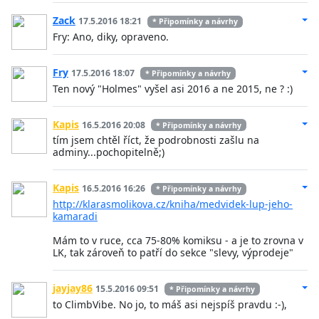
Zack
17.5.2016 18:21
* Připomínky a návrhy
Fry: Ano, diky, opraveno.
Fry
17.5.2016 18:07
* Připomínky a návrhy
Ten nový "Holmes" vyšel asi 2016 a ne 2015, ne ? :)
Kapis
16.5.2016 20:08
* Připomínky a návrhy
tím jsem chtěl říct, že podrobnosti zašlu na
adminy...pochopitelně;)
Kapis
16.5.2016 16:26
* Připomínky a návrhy
http://klarasmolikova.cz/kniha/medvidek-lup-jeho-
kamaradi
Mám to v ruce, cca 75-80% komiksu - a je to zrovna v
LK, tak zároveň to patří do sekce "slevy, výprodeje"
jayjay86
15.5.2016 09:51
* Připomínky a návrhy
to ClimbVibe. No jo, to máš asi nejspíš pravdu :-),