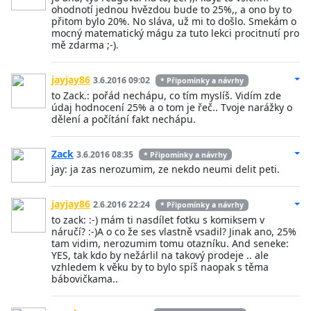
ohodnotí jednou hvězdou bude to 25%,, a ono by to
přitom bylo 20%. No sláva, už mi to došlo. Smekám o
mocný matematický mágu za tuto lekci procitnutí pro
mě zdarma ;-).
jayjay86
3.6.2016 09:02
* Připomínky a návrhy
to Zack.: pořád nechápu, co tím myslíš. Vidím zde
údaj hodnocení 25% a o tom je řeč.. Tvoje narážky o
dělení a počítání fakt nechápu.
Zack
3.6.2016 08:35
* Připomínky a návrhy
jay: ja zas nerozumim, ze nekdo neumi delit peti.
jayjay86
2.6.2016 22:24
* Připomínky a návrhy
to zack: :-) mám ti nasdílet fotku s komiksem v
náručí? :-)A o co že ses vlastně vsadil? Jinak ano, 25%
tam vidim, nerozumim tomu otazníku. And seneke:
YES, tak kdo by nežárlil na takový prodeje .. ale
vzhledem k věku by to bylo spíš naopak s těma
bábovičkama..