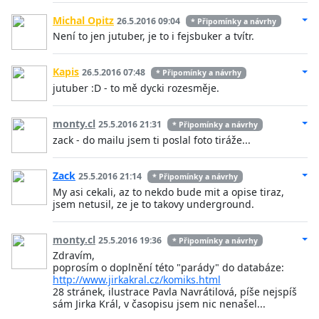
Michal Opitz
26.5.2016 09:04
* Připomínky a návrhy
Není to jen jutuber, je to i fejsbuker a tvítr.
Kapis
26.5.2016 07:48
* Připomínky a návrhy
jutuber :D - to mě dycki rozesměje.
monty.cl
25.5.2016 21:31
* Připomínky a návrhy
zack - do mailu jsem ti poslal foto tiráže...
Zack
25.5.2016 21:14
* Připomínky a návrhy
My asi cekali, az to nekdo bude mit a opise tiraz,
jsem netusil, ze je to takovy underground.
monty.cl
25.5.2016 19:36
* Připomínky a návrhy
Zdravím,
poprosím o doplnění této "parády" do databáze:
http://www.jirkakral.cz/komiks.html
28 stránek, ilustrace Pavla Navrátilová, píše nejspíš
sám Jirka Král, v časopisu jsem nic nenašel...