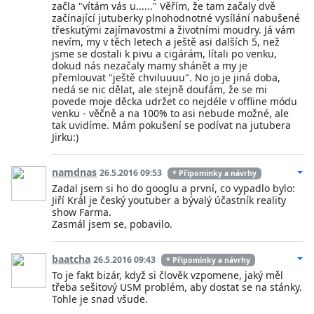
začla "vítám vás u......" Věřím, že tam začaly dvě
začínající jutuberky plnohodnotné vysílání nabušené
třeskutými zajímavostmi a životními moudry. Já vám
nevím, my v těch letech a ještě asi dalších 5, než
jsme se dostali k pivu a cigárám, lítali po venku,
dokud nás nezačaly mamy shánět a my je
přemlouvat "ještě chviluuuu". No jo je jiná doba,
nedá se nic dělat, ale stejně doufám, že se mi
povede moje děcka udržet co nejdéle v offline módu
venku - věčně a na 100% to asi nebude možné, ale
tak uvidíme. Mám pokušení se podívat na jutubera
Jirku:)
namdnas
26.5.2016 09:53
* Připomínky a návrhy
Zadal jsem si ho do googlu a první, co vypadlo bylo:
Jiří Král je český youtuber a bývalý účastník reality
show Farma.
Zasmál jsem se, pobavilo.
baatcha
26.5.2016 09:43
* Připomínky a návrhy
To je fakt bizár, když si člověk vzpomene, jaký měl
třeba sešitový USM problém, aby dostat se na stánky.
Tohle je snad všude.