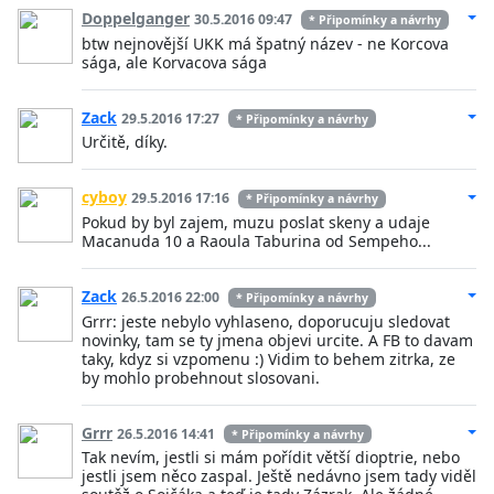
Doppelganger
30.5.2016 09:47
* Připomínky a návrhy
btw nejnovější UKK má špatný název - ne Korcova
sága, ale Korvacova sága
Zack
29.5.2016 17:27
* Připomínky a návrhy
Určitě, díky.
cyboy
29.5.2016 17:16
* Připomínky a návrhy
Pokud by byl zajem, muzu poslat skeny a udaje
Macanuda 10 a Raoula Taburina od Sempeho...
Zack
26.5.2016 22:00
* Připomínky a návrhy
Grrr: jeste nebylo vyhlaseno, doporucuju sledovat
novinky, tam se ty jmena objevi urcite. A FB to davam
taky, kdyz si vzpomenu :) Vidim to behem zitrka, ze
by mohlo probehnout slosovani.
Grrr
26.5.2016 14:41
* Připomínky a návrhy
Tak nevím, jestli si mám pořídit větší dioptrie, nebo
jestli jsem něco zaspal. Ještě nedávno jsem tady viděl