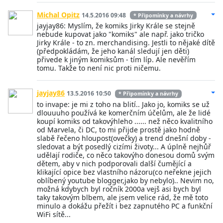
Michal Opitz
14.5.2016 09:48
* Připomínky a návrhy
jayjay86: Myslím, že komiks Jirky Krále se stejně
nebude kupovat jako "komiks" ale např. jako tričko
Jirky Krále - to zn. merchandising. Jestli to nějaké dítě
(předpokládám, že jeho kanál sledují jen děti)
přivede k jiným komiksům - tím líp. Ale nevěřím
tomu. Takže to není nic proti ničemu.
jayjay86
13.5.2016 10:50
* Připomínky a návrhy
to invape: je mi z toho na blití.. Jako jo, komiks se už
dlouuuho používá ke komerčním účelům, ale že lidé
koupí komiks od takovýhleho ...... než něco kvalitního
od Marvela, či DC, to mi přijde prostě jako hodně
slabě řečeno hloupost(ovečky) a trend dnešní doby -
sledovat a být posedlý cizími životy... A úplně nejhůř
udělají rodiče, co něco takovýho donesou domů svým
dětem, aby v nich podporovali další čumějící a
klikající opice bez vlastního názoru(co neřekne jejich
oblíbený youtube blogger,jako by nebylo).. Nevim no,
možná kdybych byl ročník 2000a vejš asi bych byl
taky takovým blbem, ale jsem velice rád, že mě toto
minulo a dokážu přežít i bez zapnutého PC a funkční
WiFi sítě...