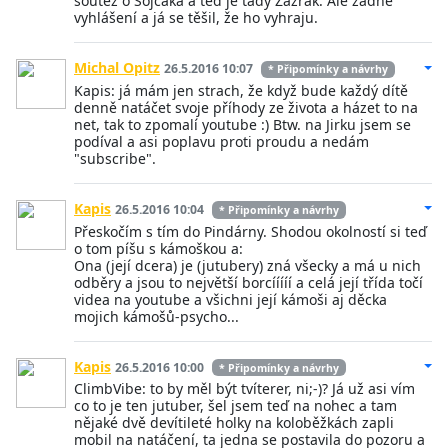
soutěž o Sojčáka a teď je tady Zázrak. Ale žádné
vyhlášení a já se těšil, že ho vyhraju.
Michal Opitz
26.5.2016 10:07
* Připomínky a návrhy
Kapis: já mám jen strach, že když bude každý dítě
denně natáčet svoje příhody ze života a házet to na
net, tak to zpomalí youtube :) Btw. na Jirku jsem se
podíval a asi poplavu proti proudu a nedám
"subscribe".
Kapis
26.5.2016 10:04
* Připomínky a návrhy
Přeskočím s tím do Pindárny. Shodou okolností si teď
o tom píšu s kámoškou a:
Ona (její dcera) je (jutubery) zná všecky a má u nich
odběry a jsou to největší borcííííí a celá její třída točí
videa na youtube a všichni její kámoši aj děcka
mojich kámošů-psycho...
Kapis
26.5.2016 10:00
* Připomínky a návrhy
ClimbVibe: to by měl být tvíterer, ni;-)? Já už asi vím
co to je ten jutuber, šel jsem teď na nohec a tam
nějaké dvě devítileté holky na koloběžkách zapli
mobil na natáčení, ta jedna se postavila do pozoru a