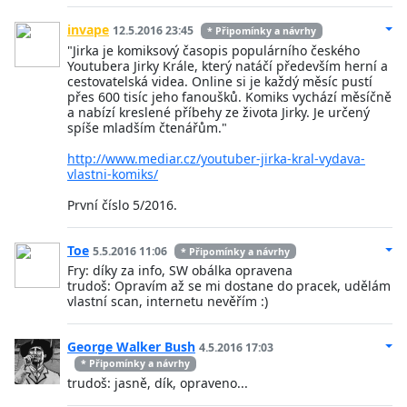
invape
12.5.2016 23:45
* Připomínky a návrhy
"Jirka je komiksový časopis populárního českého
Youtubera Jirky Krále, který natáčí především herní a
cestovatelská videa. Online si je každý měsíc pustí
přes 600 tisíc jeho fanoušků. Komiks vychází měsíčně
a nabízí kreslené příbehy ze života Jirky. Je určený
spíše mladším čtenářům."
http://www.mediar.cz/youtuber-jirka-kral-vydava-
vlastni-komiks/
První číslo 5/2016.
Toe
5.5.2016 11:06
* Připomínky a návrhy
Fry: díky za info, SW obálka opravena
trudoš: Opravím až se mi dostane do pracek, udělám
vlastní scan, internetu nevěřím :)
George Walker Bush
4.5.2016 17:03
* Připomínky a návrhy
trudoš: jasně, dík, opraveno...