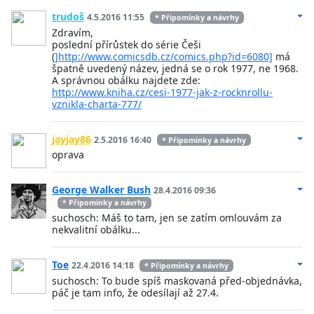
trudoš
4.5.2016 11:55
* Připomínky a návrhy
Zdravím,
poslední přírůstek do série Češi
(
]http://www.comicsdb.cz/comics.php?id=6080]
má
špatně uvedený název, jedná se o rok 1977, ne 1968.
A správnou obálku najdete zde:
http://www.kniha.cz/cesi-1977-jak-z-rocknrollu-
vznikla-charta-777/
jayjay86
2.5.2016 16:40
* Připomínky a návrhy
oprava
George Walker Bush
28.4.2016 09:36
* Připomínky a návrhy
suchosch: Máš to tam, jen se zatím omlouvám za
nekvalitní obálku...
Toe
22.4.2016 14:18
* Připomínky a návrhy
suchosch: To bude spíš maskovaná před-objednávka,
páč je tam info, že odesílají až 27.4.