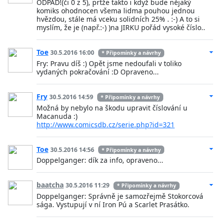
ODPAD!(či 0 z 5), prtže takto i když bude nějaký
komiks ohodnocen všema lidma pouhou jednou
hvězdou, stále má vceku solidních 25% . :-) A to si
myslím, že je (např.:-) )na JIRKU pořád vysoké číslo..
Toe
30.5.2016 16:00
* Připomínky a návrhy
Fry: Pravu díš :) Opět jsme nedoufali v toliko
vydaných pokračování :D Opraveno...
Fry
30.5.2016 14:59
* Připomínky a návrhy
Možná by nebylo na škodu upravit číslování u
Macanuda :)
http://www.comicsdb.cz/serie.php?id=321
Toe
30.5.2016 14:56
* Připomínky a návrhy
Doppelganger: dík za info, opraveno...
baatcha
30.5.2016 11:29
* Připomínky a návrhy
Doppelganger: Správně je samozřejmě Stokorcová
sága. Vystupují v ní Iron Pú a Scarlet Prasátko.