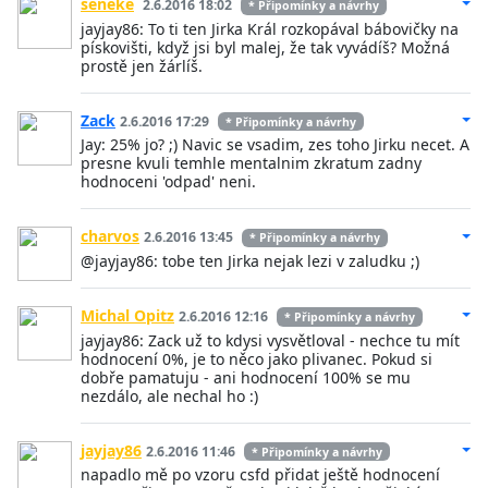
seneke
2.6.2016 18:02
* Připomínky a návrhy
jayjay86: To ti ten Jirka Král rozkopával bábovičky na
pískovišti, když jsi byl malej, že tak vyvádíš? Možná
prostě jen žárlíš.
Zack
2.6.2016 17:29
* Připomínky a návrhy
Jay: 25% jo? ;) Navic se vsadim, zes toho Jirku necet. A
presne kvuli temhle mentalnim zkratum zadny
hodnoceni 'odpad' neni.
charvos
2.6.2016 13:45
* Připomínky a návrhy
@jayjay86: tobe ten Jirka nejak lezi v zaludku ;)
Michal Opitz
2.6.2016 12:16
* Připomínky a návrhy
jayjay86: Zack už to kdysi vysvětloval - nechce tu mít
hodnocení 0%, je to něco jako plivanec. Pokud si
dobře pamatuju - ani hodnocení 100% se mu
nezdálo, ale nechal ho :)
jayjay86
2.6.2016 11:46
* Připomínky a návrhy
napadlo mě po vzoru csfd přidat ještě hodnocení