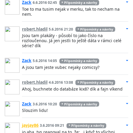
Zack
6.6.2016 02:45
* Připomínky a návrhy
Toe to ma tusim nejak v merku, tak to necham na
nem.
robert.hladil
5.6.2016 21:20
* Připomínky a návrhy
Jsou tam plakáty - působí to jako číslo na
rozloučenou. Já jen jestli to ještě dáta v rámci celé
série? dík
Zack
5.6.2016 14:05
* Připomínky a návrhy
A jsou tam jeste vubec nejaky comicsy?
robert.hladil
4.6.2016 13:08
* Připomínky a návrhy
Ahoj, buchnete do databáze kix8? dík a fajn víkend
Zack
3.6.2016 10:20
* Připomínky a návrhy
Slouzim lidu!
jayjay86
3.6.2016 09:21
* Připomínky a návrhy
jo aha, tys reagoval na to, že: ,,i když to všichni