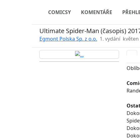
COMICSY
KOMENTÁŘE
PŘEHL
Ultimate Spider-Man (časopis) 201
Egmont Polska Sp. z o.o.
1. vydání
květen
Oblíb
Comic
Rand
Ostat
Dokon
Spide
Dokon
Dokon