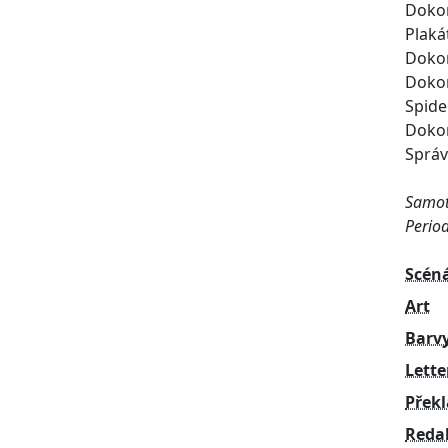
Dokon
Plaká
Dokon
Dokon
Spide
Dokon
Správ
Samotn
Period
Scén
Art
Barv
Lette
Přek
Reda