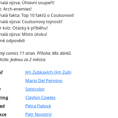
alá výzva: Úhlavní soupeři!
t: Arch-enemies!
alá fakta: Top 10 faktů o Coulsonovi!
alá výzva: Coulsonovy tojnosti!
r kvíz: Otázky k příběhu!
alá výzva: Místo útoku!
né odpovědi
ý comics 11 stran. Příloha: Mix dárků.
icita: Jednou za 2 měsíce.
ář
Jim Zubkavich (Jim Zub)
Mario Del Pennino
y
Sotocolor
ring
Clayton Cowles
lad
Petra Fialová
kce
Petr Novotný