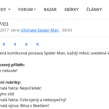
EDY
FORUM
BAZAR
SBÍRKY
ČLÁNKY
7/03
 2017
série
Ultimate Spider-Man
39/43
0
0
0
0
ená komiksová postava Spider-Man, každý měsíc uvedená 
sový příběh:
e nebude!
ní rubriky:
alá fakta: Nepořádek!
yho sítě
alá fakta: Ozbrojený a nebezpečný!
alá výzva: Bitva s Beetlem!