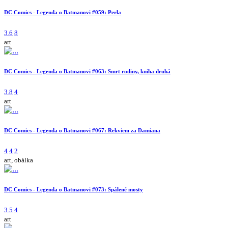
DC Comics - Legenda o Batmanovi #059: Perla
3.6
8
art
DC Comics - Legenda o Batmanovi #063: Smrt rodiny, kniha druhá
3.8
4
art
DC Comics - Legenda o Batmanovi #067: Rekviem za Damiana
4
4
2
art, obálka
DC Comics - Legenda o Batmanovi #073: Spálené mosty
3.5
4
art