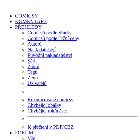
COMICSY
KOMENTÁŘE
PŘEHLEDY
Comicsů podle Sbírky
Comicsů podle Tržní ceny
Autorů
Nakladatelství
Původní nakladatelství
Sérií
Žánrů
Tagů
Zemí
Uživatelů
Rozpracované comicsy
Chybějící obálky
Chybějící rok/měsíc
K přečtení v PDF/CBZ
FORUM
Vše