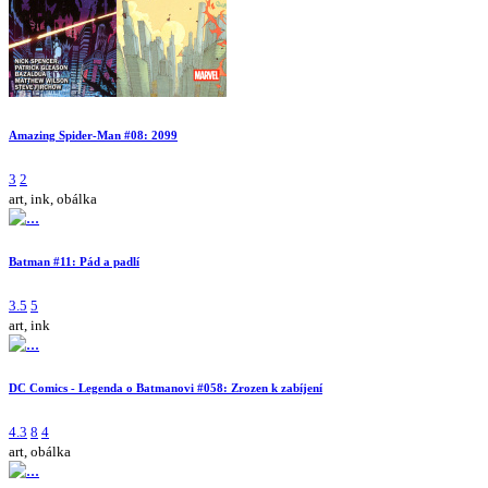
Amazing Spider-Man #08: 2099
3
2
art, ink, obálka
Batman #11: Pád a padlí
3.5
5
art, ink
DC Comics - Legenda o Batmanovi #058: Zrozen k zabíjení
4.3
8
4
art, obálka