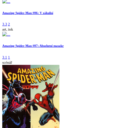
Amazing Spider-Man #06: V zákulisí
3.3
2
art, ink
Amazing Spider-Man #07: Absolutní masakr
3.1
1
scénář