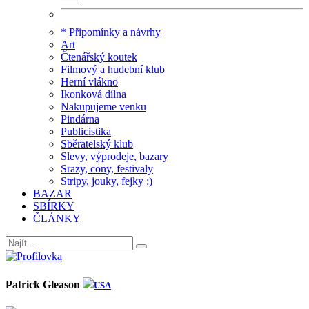
* Připomínky a návrhy
Art
Čtenářský koutek
Filmový a hudební klub
Herní vlákno
Ikonková dílna
Nakupujeme venku
Pindárna
Publicistika
Sběratelský klub
Slevy, výprodeje, bazary
Srazy, cony, festivaly
Stripy, jouky, fejky :)
BAZAR
SBÍRKY
ČLÁNKY
Patrick Gleason
USA