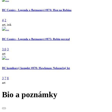
DC Comics - Legenda o Batmanovi #074: Hon na Robina
4
2
art, ink
DC Comics - Legenda o Batmanovi #075: Robin povstal
3.6
3
art
DC komiksový komplet #070: Hawkman: Nekonečný let
3
7
8
art
Bio a poznámky