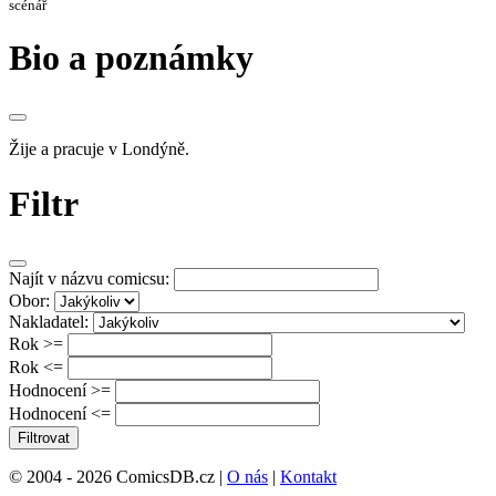
scénář
Bio a poznámky
Žije a pracuje v Londýně.
Filtr
Najít v názvu comicsu:
Obor:
Nakladatel:
Rok >=
Rok <=
Hodnocení >=
Hodnocení <=
Filtrovat
© 2004 - 2026 ComicsDB.cz |
O nás
|
Kontakt