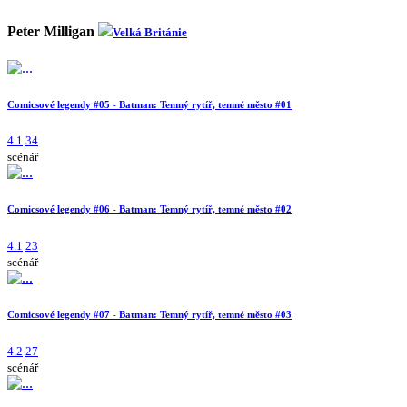
Peter Milligan
Velká Británie
Comicsové legendy #05 - Batman: Temný rytíř, temné město #01
4.1
34
scénář
Comicsové legendy #06 - Batman: Temný rytíř, temné město #02
4.1
23
scénář
Comicsové legendy #07 - Batman: Temný rytíř, temné město #03
4.2
27
scénář