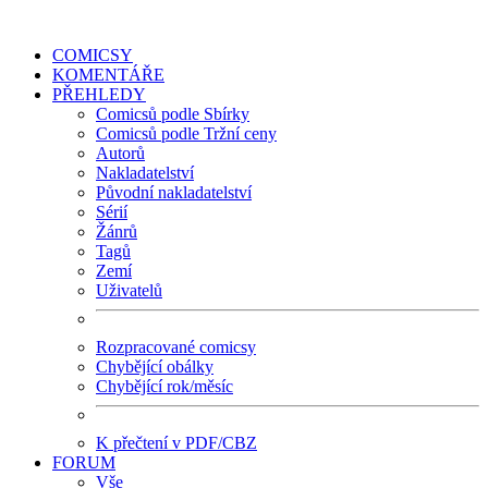
COMICSY
KOMENTÁŘE
PŘEHLEDY
Comicsů podle Sbírky
Comicsů podle Tržní ceny
Autorů
Nakladatelství
Původní nakladatelství
Sérií
Žánrů
Tagů
Zemí
Uživatelů
Rozpracované comicsy
Chybějící obálky
Chybějící rok/měsíc
K přečtení v PDF/CBZ
FORUM
Vše