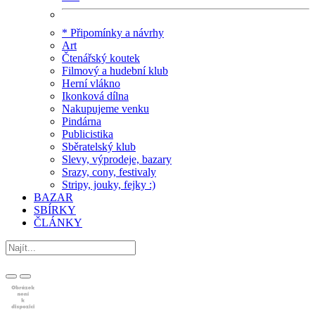
* Připomínky a návrhy
Art
Čtenářský koutek
Filmový a hudební klub
Herní vlákno
Ikonková dílna
Nakupujeme venku
Pindárna
Publicistika
Sběratelský klub
Slevy, výprodeje, bazary
Srazy, cony, festivaly
Stripy, jouky, fejky :)
BAZAR
SBÍRKY
ČLÁNKY