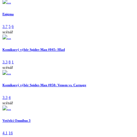
Enigma
3.7
5
6
scénář
Komiksový výběr Spider-Man #045: Hlad
3.3
8
1
scénář
Komiksový výběr Spider-Man #050: Venom vs. Carnage
3.3
4
scénář
Vetřelci Omnibus 3
4.1
16