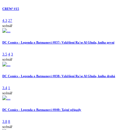
CREW² #15
4.3
27
scénář
DC Comics - Legenda o Batmanovi #037: Vzkříšení Ra'se Al Ghula, kniha první
3.5
4
3
scénář
DC Comics - Legenda o Batmanovi #038: Vzkříšení Ra'se Al Ghula, kniha druhá
3.4
1
scénář
DC Comics - Legenda o Batmanovi #040: Tajné případy
3.8
8
scénář