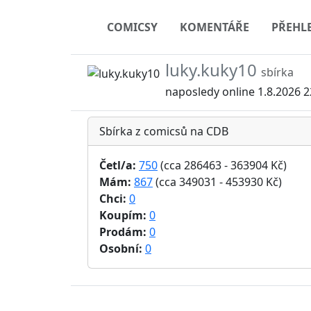
COMICSY
KOMENTÁŘE
PŘEHL
luky.kuky10
sbírka
naposledy online 1.8.2026 2
Sbírka z comicsů na CDB
Četl/a:
750
(cca 286463 - 363904 Kč)
Mám:
867
(cca 349031 - 453930 Kč)
Chci:
0
Koupím:
0
Prodám:
0
Osobní:
0