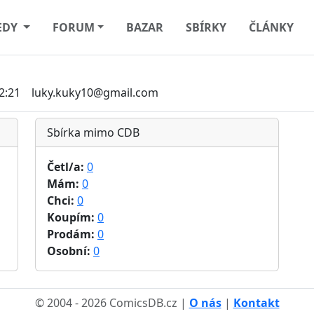
EDY
FORUM
BAZAR
SBÍRKY
ČLÁNKY
2:21
luky.kuky10@gmail.com
Sbírka mimo CDB
Četl/a:
0
Mám:
0
Chci:
0
Koupím:
0
Prodám:
0
Osobní:
0
© 2004 - 2026 ComicsDB.cz |
O nás
|
Kontakt