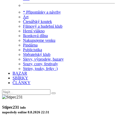
* Připomínky a návrhy
Art
Čtenářský koutek
Filmový a hudební klub
Herní vlákno
Ikonková dílna
Nakupujeme venku
Pindárna
Publicistika
Sběratelský klub
Slevy, výprodeje, bazary
Srazy, cony, festivaly
Stripy, jouky, fejky :)
BAZAR
SBÍRKY
ČLÁNKY
Stipec231
info
naposledy online 8.8.2026 22:31