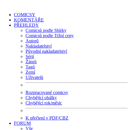
COMICSY
KOMENTÁŘE
PŘEHLEDY
Comicsů podle Sbírky
Comicsů podle Tržní ceny
Autorů
Nakladatelství
Původní nakladatelství
Sérií
Žánrů
Tagů
Zemí
Uživatelů
Rozpracované comicsy
Chybějící obálky
Chybějící rok/měsíc
K přečtení v PDF/CBZ
FORUM
Vše