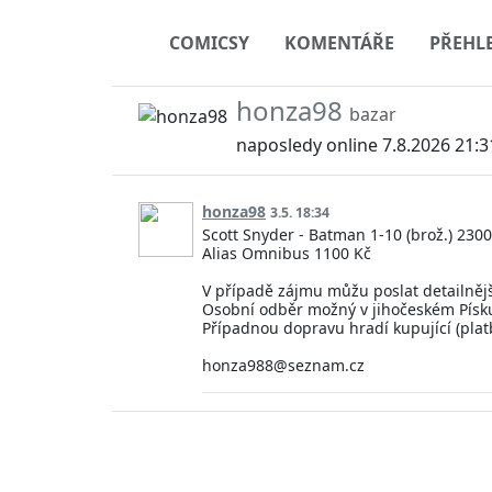
COMICSY
KOMENTÁŘE
PŘEHL
honza98
bazar
naposledy online 7.8.2026 21:3
honza98
3.5. 18:34
Scott Snyder - Batman 1-10 (brož.) 2300
Alias Omnibus 1100 Kč
V případě zájmu můžu poslat detailnější
Osobní odběr možný v jihočeském Písk
Případnou dopravu hradí kupující (pla
honza988@seznam.cz