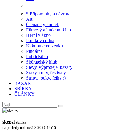
* Připomínky a návrhy
Art
Čtenářský koutek
Filmový a hudební klub
Herní vlákno
Ikonková dílna
Nakupujeme venku
Pindárna
Publicistika
Sběratelský klub
Slevy, výprodeje, bazary
Srazy, cony, festivaly
Stripy, jouky, fejky :)
BAZAR
SBÍRKY
ČLÁNKY
skepsi
sbírka
naposledy online 5.8.2026 14:15