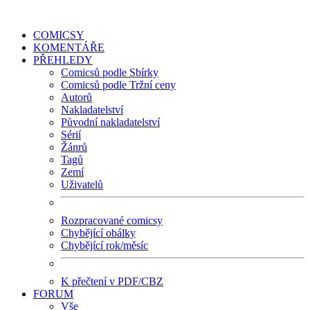
COMICSY
KOMENTÁŘE
PŘEHLEDY
Comicsů podle Sbírky
Comicsů podle Tržní ceny
Autorů
Nakladatelství
Původní nakladatelství
Sérií
Žánrů
Tagů
Zemí
Uživatelů
Rozpracované comicsy
Chybějící obálky
Chybějící rok/měsíc
K přečtení v PDF/CBZ
FORUM
Vše