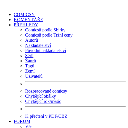
COMICSY
KOMENTÁŘE
PŘEHLEDY
Comicsů podle Sbírky
Comicsů podle Tržní ceny
Autorů
Nakladatelství
Původní nakladatelství
Sérií
Žánrů
Tagů
Zemí
Uživatelů
Rozpracované comicsy
Chybějící obálky
Chybějící rok/měsíc
K přečtení v PDF/CBZ
FORUM
Vše