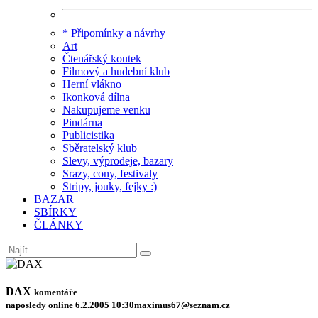
* Připomínky a návrhy
Art
Čtenářský koutek
Filmový a hudební klub
Herní vlákno
Ikonková dílna
Nakupujeme venku
Pindárna
Publicistika
Sběratelský klub
Slevy, výprodeje, bazary
Srazy, cony, festivaly
Stripy, jouky, fejky :)
BAZAR
SBÍRKY
ČLÁNKY
DAX
komentáře
naposledy online 6.2.2005 10:30
maximus67@seznam.cz