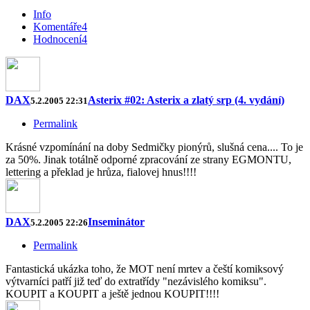
Info
Komentáře
4
Hodnocení
4
DAX
Asterix #02: Asterix a zlatý srp (4. vydání)
5.2.2005 22:31
Permalink
Krásné vzpomínání na doby Sedmičky pionýrů, slušná cena.... To je
za 50%. Jinak totálně odporné zpracování ze strany EGMONTU,
lettering a překlad je hrůza, fialovej hnus!!!!
DAX
Inseminátor
5.2.2005 22:26
Permalink
Fantastická ukázka toho, že MOT není mrtev a čeští komiksový
výtvarníci patří již teď do extratřídy "nezávislého komiksu".
KOUPIT a KOUPIT a ještě jednou KOUPIT!!!!