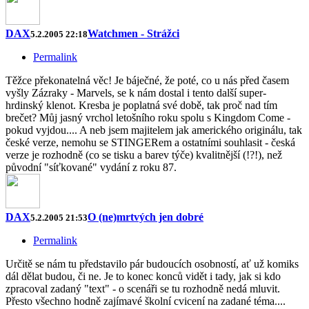
DAX
Watchmen - Strážci
5.2.2005 22:18
Permalink
Těžce překonatelná věc! Je báječné, že poté, co u nás před časem
vyšly Zázraky - Marvels, se k nám dostal i tento další super-
hrdinský klenot. Kresba je poplatná své době, tak proč nad tím
brečet? Můj jasný vrchol letošního roku spolu s Kingdom Come -
pokud vyjdou.... A neb jsem majitelem jak amerického originálu, tak
české verze, nemohu se STINGERem a ostatními souhlasit - česká
verze je rozhodně (co se tisku a barev týče) kvalitnější (!?!), než
původní "síťkované" vydání z roku 87.
DAX
O (ne)mrtvých jen dobré
5.2.2005 21:53
Permalink
Určitě se nám tu představilo pár budoucích osobností, ať už komiks
dál dělat budou, či ne. Je to konec konců vidět i tady, jak si kdo
zpracoval zadaný "text" - o scenáři se tu rozhodně nedá mluvit.
Přesto všechno hodně zajímavé školní cvicení na zadané téma....