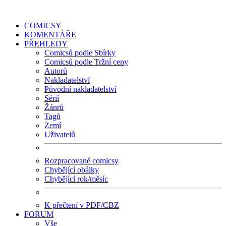
COMICSY
KOMENTÁŘE
PŘEHLEDY
Comicsů podle Sbírky
Comicsů podle Tržní ceny
Autorů
Nakladatelství
Původní nakladatelství
Sérií
Žánrů
Tagů
Zemí
Uživatelů
Rozpracované comicsy
Chybějící obálky
Chybějící rok/měsíc
K přečtení v PDF/CBZ
FORUM
Vše