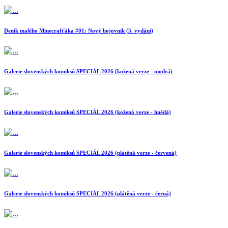
Deník malého Minecrafťáka #01: Nový bojovník (3. vydání)
Galerie slovenských komiksů SPECIÁL 2026 (kožená verze - modrá)
Galerie slovenských komiksů SPECIÁL 2026 (kožená verze - hnědá)
Galerie slovenských komiksů SPECIÁL 2026 (plátěná verze - červená)
Galerie slovenských komiksů SPECIÁL 2026 (plátěná verze - černá)