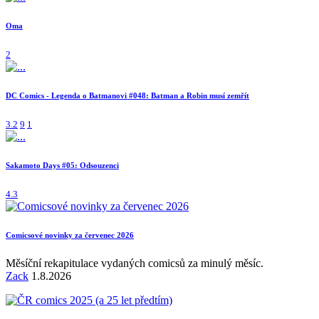
Oma
2
DC Comics - Legenda o Batmanovi #048: Batman a Robin musí zemřít
3.2
9
1
Sakamoto Days #05: Odsouzenci
4.3
Comicsové novinky za červenec 2026
Měsíční rekapitulace vydaných comicsů za minulý měsíc.
Zack
1.8.2026