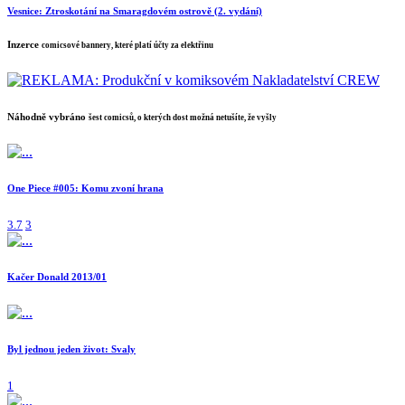
Vesnice: Ztroskotání na Smaragdovém ostrově (2. vydání)
Inzerce
comicsové bannery, které platí účty za elektřinu
Náhodně vybráno
šest comicsů, o kterých dost možná netušíte, že vyšly
One Piece #005: Komu zvoní hrana
3.7
3
Kačer Donald 2013/01
Byl jednou jeden život: Svaly
1