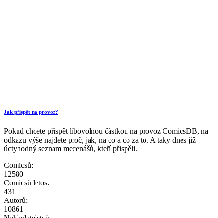
Jak přispět na provoz?
Pokud chcete přispět libovolnou částkou na provoz ComicsDB, na
odkazu výše najdete proč, jak, na co a co za to. A taky dnes již
úctyhodný seznam mecenášů, kteří přispěli.
Comicsů:
12580
Comicsů letos:
431
Autorů:
10861
Nakladatelství: