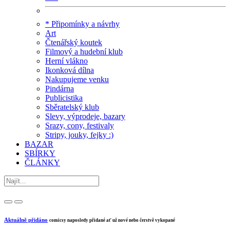
* Připomínky a návrhy
Art
Čtenářský koutek
Filmový a hudební klub
Herní vlákno
Ikonková dílna
Nakupujeme venku
Pindárna
Publicistika
Sběratelský klub
Slevy, výprodeje, bazary
Srazy, cony, festivaly
Stripy, jouky, fejky :)
BAZAR
SBÍRKY
ČLÁNKY
Aktuálně přidáno
comicsy naposledy přidané ať už nové nebo čerstvě vykopané