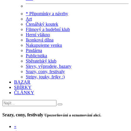
* Připomínky a návrhy
Art
Čtenářský koutek
Filmový a hudební klub
Herní vlákno
Ikonková dílna
Nakupujeme venku
Pindárna
Publicistika
Sběratelský klub
Slevy, výprodeje, bazary
Srazy, cony, festivaly
Stripy, jouky, fejky :)
BAZAR
SBÍRKY
ČLÁNKY
Srazy, cony, festivaly
Upozorňování a oznamování akcí.
«