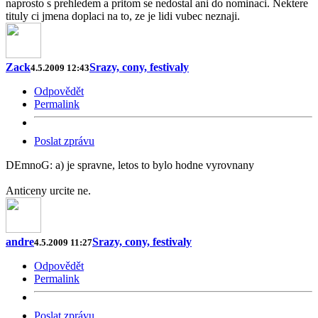
naprosto s prehledem a pritom se nedostal ani do nominaci. Nektere
tituly ci jmena doplaci na to, ze je lidi vubec neznaji.
Zack
Srazy, cony, festivaly
4.5.2009 12:43
Odpovědět
Permalink
Poslat zprávu
DEmnoG: a) je spravne, letos to bylo hodne vyrovnany
Anticeny urcite ne.
andre
Srazy, cony, festivaly
4.5.2009 11:27
Odpovědět
Permalink
Poslat zprávu