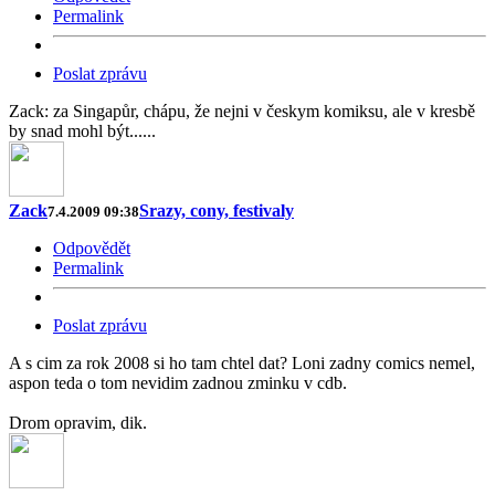
Permalink
Poslat zprávu
Zack: za Singapůr, chápu, že nejni v českym komiksu, ale v kresbě
by snad mohl být......
Zack
Srazy, cony, festivaly
7.4.2009 09:38
Odpovědět
Permalink
Poslat zprávu
A s cim za rok 2008 si ho tam chtel dat? Loni zadny comics nemel,
aspon teda o tom nevidim zadnou zminku v cdb.
Drom opravim, dik.