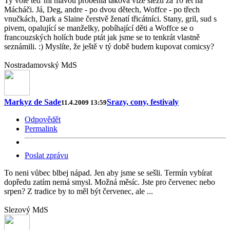
Ty vole teď mi hlavou proběhla taková vize slezu za 10 let na
Mácháči. Já, Deg, andre - po dvou dětech, Woffce - po třech
vnučkách, Dark a Slaine čerstvě ženatí třicátníci. Stany, gril, sud s
pivem, opalující se manželky, pobíhající děti a Woffce se o
francouzských holích bude ptát jak jsme se to tenkrát vlastně
seznámili. :) Myslíte, že ještě v tý době budem kupovat comicsy?
Nostradamovský MdS
Markyz de Sade
Srazy, cony, festivaly
11.4.2009 13:59
Odpovědět
Permalink
Poslat zprávu
To neni vůbec blbej nápad. Jen aby jsme se sešli. Termín vybírat
dopředu zatím nemá smysl. Možná měsíc. Jste pro červenec nebo
srpen? Z tradice by to měl být červenec, ale ...
Slezový MdS