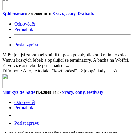
Spider-man
Srazy, cony, festivaly
12.4.2009 10:18
Odpovědět
Permalink
Poslat zprávu
MdS: jen jsi zapomněl zmínit tu postapokalyptickou krajinu okolo.
Vrstvu lidských lebek a opalující se terminátory. A bacha na Woffci.
Z tvé vize asinebude příliš nadšen...
DEmnoG: Ano, je to tak..."kozí počasí" už je opět tady......:-)
Markyz de Sade
Srazy, cony, festivaly
11.4.2009 14:03
Odpovědět
Permalink
Poslat zprávu