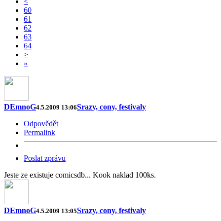
<
60
61
62
63
64
>
»
DEmnoG
Srazy, cony, festivaly
4.5.2009 13:06
Odpovědět
Permalink
Poslat zprávu
Jeste ze existuje comicsdb... Kook naklad 100ks.
DEmnoG
Srazy, cony, festivaly
4.5.2009 13:05