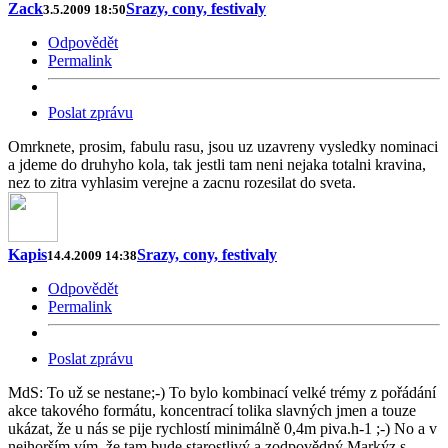
Zack
Srazy, cony, festivaly
3.5.2009 18:50
Odpovědět
Permalink
Poslat zprávu
Omrknete, prosim, fabulu rasu, jsou uz uzavreny vysledky nominaci
a jdeme do druhyho kola, tak jestli tam neni nejaka totalni kravina,
nez to zitra vyhlasim verejne a zacnu rozesilat do sveta.
Kapis
Srazy, cony, festivaly
14.4.2009 14:38
Odpovědět
Permalink
Poslat zprávu
MdS: To už se nestane;-) To bylo kombinací velké trémy z pořádání
akce takového formátu, koncentrací tolika slavných jmen a touze
ukázat, že u nás se pije rychlostí minimálně 0,4m piva.h-1 ;-) No a v
nejhorším vím, že tam bude starostlivý a zodpovědný Markýz s