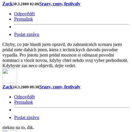
Zack
Srazy, cony, festivaly
30.3.2009 02:06
Odpovědět
Permalink
Poslat zprávu
Chyby, co jste hlasili jsem opravil, do zahranicnich scenaru jsem
pridal mrte dalsich jmen, ktera z technickych duvodu puvodne
vypadla. Pro jistotu jsem pridal moznost si odmazat puvodni
nominaci a vlozit novou, kdyby chtel nekdo svuj vyber prehodnotit.
Kdybyste zas neco objevili, dejte vedet.
Zack
Srazy, cony, festivaly
24.3.2009 09:30
Odpovědět
Permalink
Poslat zprávu
mrknu na to, dik.