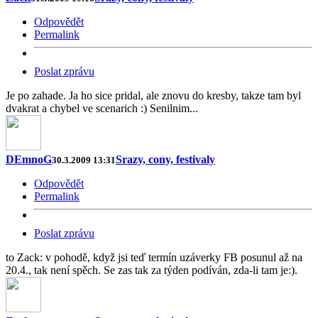
Odpovědět
Permalink
Poslat zprávu
Je po zahade. Ja ho sice pridal, ale znovu do kresby, takze tam byl
dvakrat a chybel ve scenarich :) Senilnim...
DEmnoG
Srazy, cony, festivaly
30.3.2009 13:31
Odpovědět
Permalink
Poslat zprávu
to Zack: v pohodě, když jsi teď termín uzáverky FB posunul až na
20.4., tak není spěch. Se zas tak za týden podíván, zda-li tam je:).