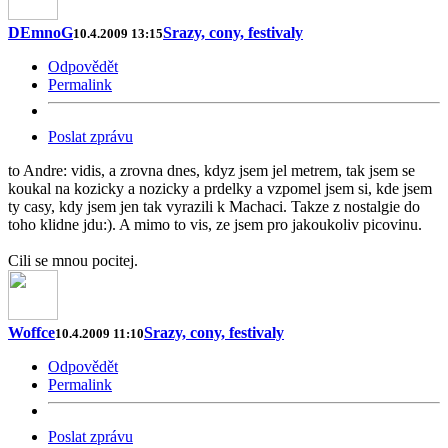
DEmnoG
Srazy, cony, festivaly
10.4.2009 13:15
Odpovědět
Permalink
Poslat zprávu
to Andre: vidis, a zrovna dnes, kdyz jsem jel metrem, tak jsem se
koukal na kozicky a nozicky a prdelky a vzpomel jsem si, kde jsem
ty casy, kdy jsem jen tak vyrazili k Machaci. Takze z nostalgie do
toho klidne jdu:). A mimo to vis, ze jsem pro jakoukoliv picovinu.
Cili se mnou pocitej.
Woffce
Srazy, cony, festivaly
10.4.2009 11:10
Odpovědět
Permalink
Poslat zprávu