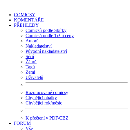
COMICSY
KOMENTÁŘE
PŘEHLEDY
Comicsů podle Sbírky
Comicsů podle Tržní ceny
Autorů
Nakladatelství
Původní nakladatelství
Sérií
Žánrů
Tagů
Zemí
Uživatelů
Rozpracované comicsy
Chybějící obálky
Chybějící rok/měsíc
K přečtení v PDF/CBZ
FORUM
Vše