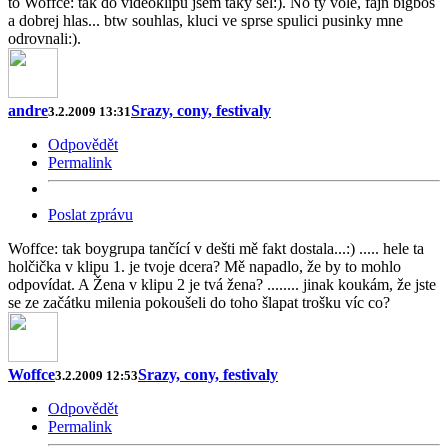
to Woffce: tak do videoklipu jsem taky sel:). No ty vole, fajn bigbos
a dobrej hlas... btw souhlas, kluci ve sprse spulici pusinky mne
odrovnali:).
andre
Srazy, cony, festivaly
3.2.2009 13:31
Odpovědět
Permalink
Poslat zprávu
Woffce: tak boygrupa tančící v dešti mě fakt dostala...:) ..... hele ta
holčička v klipu 1. je tvoje dcera? Mě napadlo, že by to mohlo
odpovídat. A Žena v klipu 2 je tvá žena? ........ jinak koukám, že jste
se ze začátku milenia pokoušeli do toho šlapat trošku víc co?
Woffce
Srazy, cony, festivaly
3.2.2009 12:53
Odpovědět
Permalink