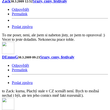
Zack
Srazy, cony, festivaly
30.3.2009 12:52
Odpovědět
Permalink
Poslat zprávu
To me poser, neni, ale jsem si nabeton jisty, ze jsem to opravoval :)
Vecer to jeste doladim. Nekonecna prace tohle.
DEmnoG
Srazy, cony, festivaly
30.3.2009 09:23
Odpovědět
Permalink
Poslat zprávu
to Zack: kurna, Plachý stale v CZ scenáři není. Bych to možná
nechal i být, ale ten jeho comics mně fakt rozesmál:).