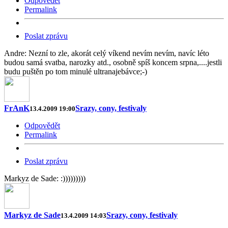
Odpovědět
Permalink
Poslat zprávu
Andre: Nezní to zle, akorát celý víkend nevím nevím, navíc léto
budou samá svatba, narozky atd., osobně spíš koncem srpna,....jestli
budu puštěn po tom minulé ultranajebávce;-)
FrAnK
Srazy, cony, festivaly
13.4.2009 19:00
Odpovědět
Permalink
Poslat zprávu
Markyz de Sade: :)))))))))
Markyz de Sade
Srazy, cony, festivaly
13.4.2009 14:03