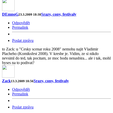
DEmnoG
Srazy, cony, festivaly
23.3.2009 18:30
Odpovědět
Permalink
Poslat zprávu
to Zack: u "Cesky scenar roku 2008" nemohu najit Vladimir
Placheho (Komiksfest 2008). V kresbe je. Vidim, ze si nikdo
nevsiml do ted, tak pocitam, ze moc bodu nenasbira... ale i tak, mohl
byses na to podivat?
Zack
Srazy, cony, festivaly
13.3.2009 10:56
Odpovědět
Permalink
Poslat zprávu