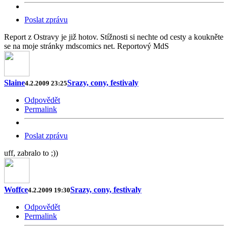
Poslat zprávu
Report z Ostravy je již hotov. Stížnosti si nechte od cesty a koukněte
se na moje stránky mdscomics net. Reportový MdS
Slaine
Srazy, cony, festivaly
4.2.2009 23:25
Odpovědět
Permalink
Poslat zprávu
uff, zabralo to ;))
Woffce
Srazy, cony, festivaly
4.2.2009 19:30
Odpovědět
Permalink