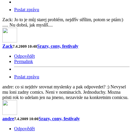
Poslat zprávu
Zack: Jo to je můj starej problém, nejdřív střílim, potom se ptám:)
..... Nu dobrá, jak myslíš....
Zack
Srazy, cony, festivaly
7.4.2009 10:40
Odpovědět
Permalink
Poslat zprávu
andre: co si nejdriv srovnat myslenky a pak odpovedet? :) Nevysel
mu loni zadny comics. Neni v nominacich. Jednoduchy. Mozna
pristi rok to udelam jen na jmeno, nezavisle na konkretnim comicsu.
andre
Srazy, cony, festivaly
7.4.2009 10:00
Odpovědět