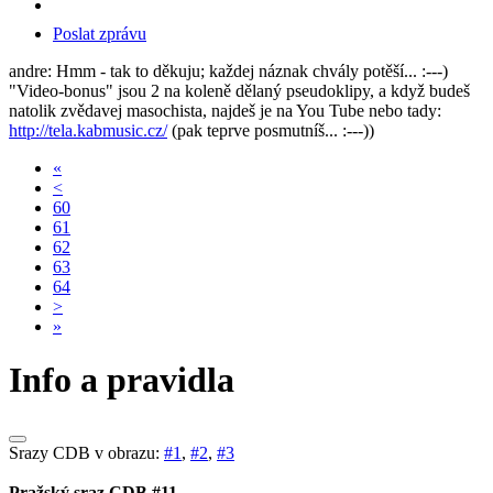
Poslat zprávu
andre: Hmm - tak to děkuju; každej náznak chvály potěší... :---)
"Video-bonus" jsou 2 na koleně dělaný pseudoklipy, a když budeš
natolik zvědavej masochista, najdeš je na You Tube nebo tady:
http://tela.kabmusic.cz/
(pak teprve posmutníš... :---))
«
<
60
61
62
63
64
>
»
Info a pravidla
Srazy CDB v obrazu:
#1
,
#2
,
#3
Pražský sraz CDB #11