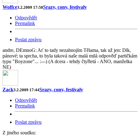
Woffce
Srazy, cony, festivaly
3.2.2009 17:58
Odpovědět
Permalink
Poslat zprávu
andre, DEmnoG: Ať to tady nezahnojím Tělama, tak už jen: Dík,
pánové; ta sprcha, to byla taková naše malá milá odpověď partičkám
typu "Boyzone"... :---) (A dcera - tehdy čtyřletá - ANO, manželka
NE)
Zack
Srazy, cony, festivaly
3.2.2009 17:44
Odpovědět
Permalink
Poslat zprávu
Z jiného soudku: