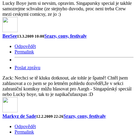
Lucky Boye jsem si nevsim, opravim. Singapursky special je takhle
samozrejme schvalne (ze stejnyho duvodu, proc neni treba Crew
mezi ceskymi comicsy, ze jo :)
BeeSee
Srazy, cony, festivaly
13.3.2009 10:00
Odpovědět
Permalink
Poslat zprávu
Zack: Nechci se tě kluku dotknout, ale tohle je špatně! Chtěl jsem
zahlasovat a co jsem se po letmém pohledu dozvěděl,že v sekci
zahraniční komiksy můžu hlasovat pro Aargh - Singapúrský speciál
nebo Lucky boye, tak to je napikačufauxpas :D
Markyz de Sade
Srazy, cony, festivaly
12.2.2009 22:26
Odpovědět
Permalink