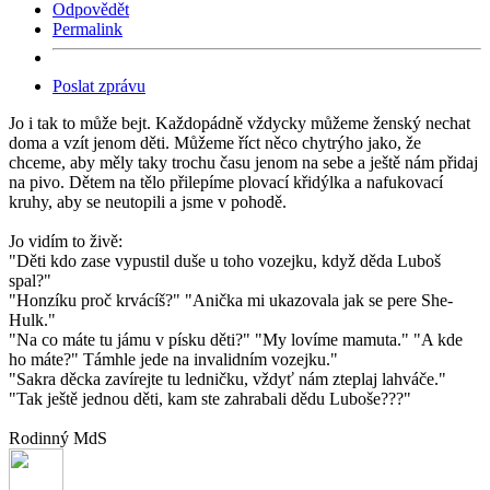
Odpovědět
Permalink
Poslat zprávu
Jo i tak to může bejt. Každopádně vždycky můžeme ženský nechat
doma a vzít jenom děti. Můžeme říct něco chytrýho jako, že
chceme, aby měly taky trochu času jenom na sebe a ještě nám přidaj
na pivo. Dětem na tělo přilepíme plovací křidýlka a nafukovací
kruhy, aby se neutopili a jsme v pohodě.
Jo vidím to živě:
"Děti kdo zase vypustil duše u toho vozejku, když děda Luboš
spal?"
"Honzíku proč krvácíš?" "Anička mi ukazovala jak se pere She-
Hulk."
"Na co máte tu jámu v písku děti?" "My lovíme mamuta." "A kde
ho máte?" Támhle jede na invalidním vozejku."
"Sakra děcka zavírejte tu ledničku, vždyť nám zteplaj lahváče."
"Tak ještě jednou děti, kam ste zahrabali dědu Luboše???"
Rodinný MdS