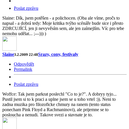
Poslat zprávu
Slaine: Dík, jsem potěšen - a polichocen. (Oba ale víme, pročs to
napsal - a dobrá tedy: Moje kritika tvýho scénáře bude sice i přesto
ZDRCUJÍCÍ, jen ji nevyvěsím sem, ale jen zaímejlím. Víc pro tebe
nemohu udělat... ;---))) )
Slaine
Srazy, cony, festivaly
3.2.2009 22:48
Odpovědět
Permalink
Poslat zprávu
Woffce: Tak jsem parkrat poslechl "Co to je?". A dobryy tyjo...
Pustil jsem si to k praci a uplne jsem se u toho vrtel :)). Neni to
zadna muzika pro filozoficke chmury na ranem (tento status
ponecham Pink Floyd a Rachmaninovi), ale prijemne se to
posloucha a nenudi. Takove svezi a stavnate je to.