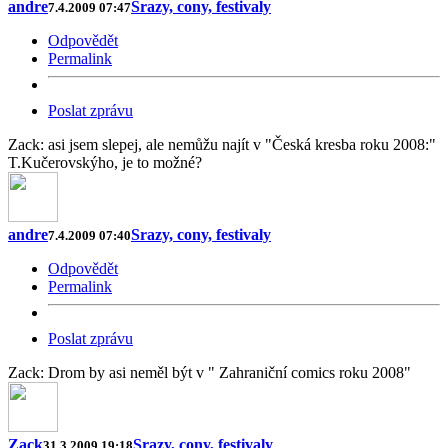
andre
Srazy, cony, festivaly
7.4.2009 07:47
Odpovědět
Permalink
Poslat zprávu
Zack: asi jsem slepej, ale nemůžu najít v "Česká kresba roku 2008:"
T.Kučerovskýho, je to možné?
andre
Srazy, cony, festivaly
7.4.2009 07:40
Odpovědět
Permalink
Poslat zprávu
Zack: Drom by asi neměl být v " Zahraniční comics roku 2008"
Zack
Srazy, cony, festivaly
31.3.2009 19:18