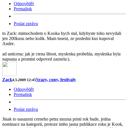
Odpovědět
Permalink
Poslat zprávu
to Zack: mimochodem o Kooka bych stal, kdybyste toho nevydali
jen 200kusu nebo kolik. Mam tuseni, ze posledni kus kupoval
Andre.
ad anticena: jak je ctena libost, myslenka probehla, myslenka byla
napsana a promtni odpoved zaznela:).
Zack
Srazy, cony, festivaly
4.5.2009 12:45
Odpovědět
Permalink
Poslat zprávu
Jinak to nasazeni cerneho petra mozna pristi rok bude, jedna
nominace na kategorii, protoze imho jasna publikace roku je Kook,