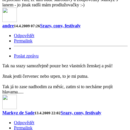
lanem - jo jinak radši mám prodlužovačky :-)
andre
Srazy, cony, festivaly
14.4.2009 07:26
Odpovědět
Permalink
Poslat zprávu
Tak na srazy samozřejmě pouze bez vlastních ženskej a psů!
Jinak jestli červenec nebo srpen, to je mi putna.
Tak já to zase nadhodim za měsíc, zatim si to necháme projít
hlavama.....
Markyz de Sade
Srazy, cony, festivaly
13.4.2009 22:02
Odpovědět
Permalink