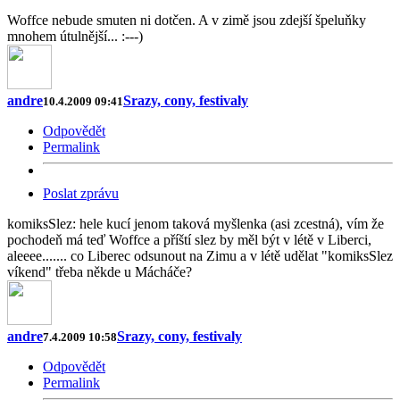
Woffce nebude smuten ni dotčen. A v zimě jsou zdejší špeluňky
mnohem útulnější... :---)
andre
Srazy, cony, festivaly
10.4.2009 09:41
Odpovědět
Permalink
Poslat zprávu
komiksSlez: hele kucí jenom taková myšlenka (asi zcestná), vím že
pochodeň má teď Woffce a příští slez by měl být v létě v Liberci,
aleeee....... co Liberec odsunout na Zimu a v létě udělat "komiksSlez
víkend" třeba někde u Mácháče?
andre
Srazy, cony, festivaly
7.4.2009 10:58
Odpovědět
Permalink