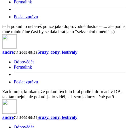
Permalink
Poslat zprávu
teda pokud to nebereš pouze jako doprovodné ilustrace..... ale podle
mně minimálně část by se dala brát jako "sekvenční umění" ;-)
andre
Srazy, cony, festivaly
7.4.2009 09:58
Odpovědět
Permalink
Poslat zprávu
Zack: nojo, koukám, že pokud bych to bral podle informací v DB,
tak tam nejni, ale pokud jsi to viděl, tak sem jednoznačně patří.
andre
Srazy, cony, festivaly
7.4.2009 09:54
Odpovědět