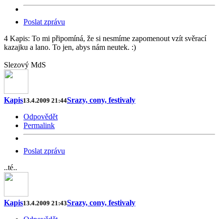
Poslat zprávu
4 Kapis: To mi připomíná, že si nesmíme zapomenout vzít svěrací
kazajku a lano. To jen, abys nám neutek. :)
Slezový MdS
Kapis
Srazy, cony, festivaly
13.4.2009 21:44
Odpovědět
Permalink
Poslat zprávu
..té..
Kapis
Srazy, cony, festivaly
13.4.2009 21:43