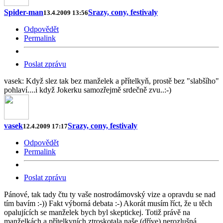
Spider-man
Srazy, cony, festivaly
13.4.2009 13:56
Odpovědět
Permalink
Poslat zprávu
vasek: Když slez tak bez manželek a přítelkyň, prostě bez "slabšího"
pohlaví....i když Jokerku samozřejmě srdečně zvu..:-)
vasek
Srazy, cony, festivaly
12.4.2009 17:17
Odpovědět
Permalink
Poslat zprávu
Pánové, tak tady čtu ty vaše nostrodámovský vize a opravdu se nad
tím bavím :-)) Fakt výborná debata :-) Akorát musím říct, že u těch
opalujících se manželek bych byl skeptickej. Totiž právě na
manželkách a přítelkyních ztroskotala naše (dříve) nerozlušná