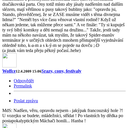
dračákovská parta. Ony totiž místo aby jásaly nadšením nad dalším
slézem, mají většinou u pusy takový bubliny jako: "opravdu jsi,
Stando, přesvědčenej, že se ZASE musíme vidět s těma divnejma
lidma?" "Neměl bys více času věnovat vlastní rodině? Když už
někam jedeme, tak můžeme přece sami." A ve finále: "Ty si kupuješ
ty svý blbý komiksy a děti nemají na družinu..." Takže, jestli tady
mám na někoho navázat, tak myslím, že takový Spider-manův
terminátor je v určitých ohledech mnohem přístupnější vyjednávání
ohledně toho, k-a-m a s k-ý-m se pojede na dovču ;-D
(a jinak vám teda přeju pěkný počasí..hehe)
Woffce
Srazy, cony, festivaly
12.4.2009 15:06
Odpovědět
Permalink
Poslat zprávu
MdS: Nadšen, věru, opravdu nejsem - jakýpak francouzský hole ?!
U vozejku se budete, mládežníci, střídat ! Po vlastních by dědka po
postapokalyptickým Máchači honili... Hanba !