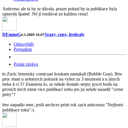
Anticena: ale ta by se dávala, pouze pokud by ta publikace byla
opravdu špatné. Né jí rozdávat za každou cenu!
DEmnoG
Srazy, cony, festivaly
4.5.2009 10:07
Odpovědět
Permalink
Poslat zprávu
to Zack: brnensky comicsari koukam zamakali (Bubble Gun). Btw
proc mam u nekterych polozek na vyber za 3 moznosti a u jinych
treba 4 ci 5? Znamena to, ze nekde dostalo stejny pocet bodu na
prvnich trech miste vice publikaci nebo jen jsi nekde nasadil "cerne
petry"?
btw napadlo mne, jestli nechces pristi rok zacit anticenou "Nejhorsi
publikace roku":).