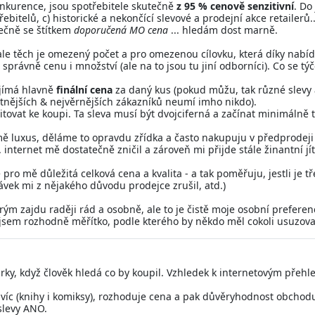
onkurence, jsou spotřebitele skutečně
z 95 % cenově senzitivní
. Do
řebitelů, c) historické a nekončící slevové a prodejní akce retailerů
ečně se štítkem
doporučená MO cena
... hledám dost marně.
lky, ale těch je omezený počet a pro omezenou cílovku, která díky nab
správně cenu i množství (ale na to jsou tu jiní odborníci). Co se tý
zajímá hlavně
finální cena
za daný kus (pokud můžu, tak různé slevy a
nějších & nejvěrnějších zákazníků neumí imho nikdo).
titovat ke koupi. Ta sleva musí být dvojciferná a začínat minimálně t
ě luxus, děláme to opravdu zřídka a často nakupuju v předprodeji
internet mě dostatečně zničil a zároveň mi přijde stále žinantní jít
 pro mě důležitá celková cena a kvalita - a tak poměřuju, jestli je 
návek mi z nějakého důvodu prodejce zrušil, atd.)
erým zajdu raději rád a osobně, ale to je čistě moje osobní preferen
 nejsem rozhodně měřítko, podle kterého by někdo měl cokoli usuzovat
ky, když člověk hledá co by koupil. Vzhledek k internetovým přehl
íc (knihy i komiksy), rozhoduje cena a pak důvěryhodnost obchod
 slevy ANO.