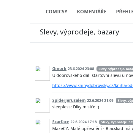
COMICSY
KOMENTÁŘE
PŘEHL
Slevy, výprodeje, bazary
Gmork
23.6.2024 23:08
Slevy, výprodeje, baz
U dobrovského dali startovní slevu u n
https://www.knihydobrovsky.cz/kniha/od
SpiderJerusalem
22.6.2024 21:09
Slevy, vý
sleepless: Díky mistře :)
Scarface
22.6.2024 17:18
Slevy, výprodeje, ba
MazeCZ: Malé upřesnění - Blacskad má vět