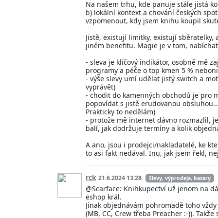
Na našem trhu, kde panuje stále jistá k
b) lokální kontext a chování českých spot
vzpomenout, kdy jsem knihu koupil skut
Jistě, existují limitky, existují sběrate
jiném benefitu. Magie je v tom, nabíchat 
- sleva je klíčový indikátor, osobně mě 
programy a péče o top kmen 5 % nebonit
- výše slevy umí udělat jistý switch a mo
vyprávět)
- chodit do kamenných obchodů je pro m
popovídat s jistě erudovanou obsluhou... 
Prakticky to nedělám)
- protože mě internet dávno rozmazlil, je
balí, jak dodržuje termíny a kolik objed
A ano, jsou i prodejci/nakladatelé, ke kt
to asi fakt nedával. Inu, jak jsem řekl,
rck
21.6.2024 13:28
Slevy, výprodeje, bazary
@Scarface: Knihkupectví už jenom na dár
eshop král.
Jinak objednávám pohromadě toho vždy v
(MB, CC, Crew třeba Preacher :-)). Takže