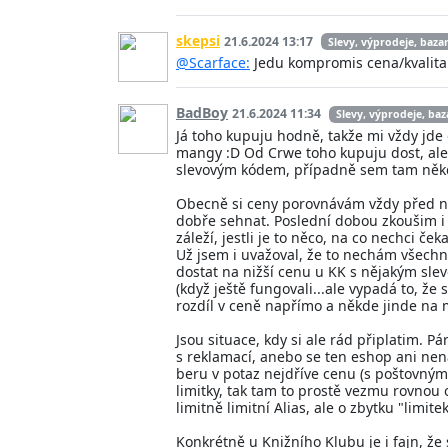
skepsi
21.6.2024 13:17
Slevy, výprodeje, baza
@Scarface:
Jedu kompromis cena/kvalita. 
BadBoy
21.6.2024 11:34
Slevy, výprodeje, baz
Já toho kupuju hodně, takže mi vždy jde o
mangy :D Od Crwe toho kupuju dost, ale 
slevovým kódem, případně sem tam někde
Obecně si ceny porovnávám vždy před ná
dobře sehnat. Poslední dobou zkoušim i
záleží, jestli je to něco, na co nechci 
Už jsem i uvažoval, že to nechám všechn
dostat na nižší cenu u KK s nějakým sle
(když ještě fungovali...ale vypadá to, ž
rozdíl v ceně napřímo a někde jinde na 
Jsou situace, kdy si ale rád připlatim. P
s reklamací, anebo se ten eshop ani nen
beru v potaz nejdříve cenu (s poštovným
limitky, tak tam to prostě vezmu rovnou 
limitně limitní Alias, ale o zbytku "limit
Konkrétně u Knižního Klubu je i fajn, ž