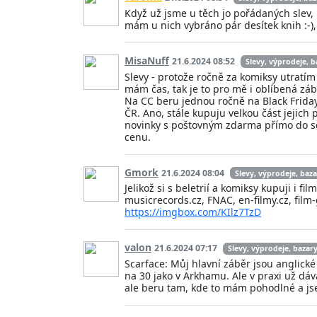
Když už jsme u těch jo pořádaných slev,
mám u nich vybráno pár desítek knih :-),
MisaNuff
21.6.2024 08:52
Slevy, výprodeje, b
Slevy - protože ročně za komiksy utratím 
mám čas, tak je to pro mě i oblíbená záb
Na CC beru jednou ročně na Black Friday
ČR. Ano, stále kupuju velkou část jejich
novinky s poštovným zdarma přímo do sch
cenu.
Gmork
21.6.2024 08:04
Slevy, výprodeje, baz
Jelikož si s beletrií a komiksy kupuji i f
musicrecords.cz, FNAC, en-filmy.cz, film
https://imgbox.com/KIlz7TzD
valon
21.6.2024 07:17
Slevy, výprodeje, bazar
Scarface: Můj hlavní záběr jsou anglické
na 30 jako v Arkhamu. Ale v praxi už dá
ale beru tam, kde to mám pohodlné a jse