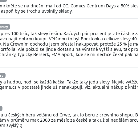
 mrkněte se na dnešní mail od CC. Comics Centrum Days a 50% sleva
 aspoň by se trochu uvolnily sklady.
azary
přes 100 tisíc, tak slevy řeším. Každých pár procent je v té částce
ava najít dobrou koupi. Většinou to byl Booktook a celkové slevy 40
. Na Crewním obchodu jsem přestal nakupovat, protože 25 % je málo
 portfolia. Ale pokud se jinde dostanu na výrazně vyšší slevu, tak 
ránky, typicky Berserk, FMA apod., kde se mi nechce čekat pak na
ary
ilmy a hudbu, hodí se každá kačka. Takže taky jedu slevy. Nejvíc vytěž
-game.cz V podstatě jinde už nenakupuji, viz. aktuální nákup z kniž
y
 a u českých beru většinu od Crwe, tak to beru z crewního shopu. B
vám v průměru max 2000 za měsíc za české a tak už si nedělám srovn
m zvyklý :)