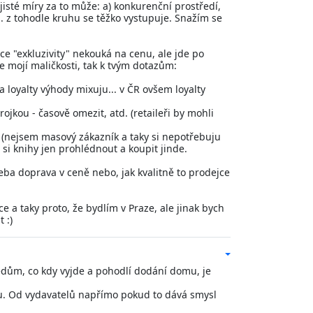
 jisté míry za to může: a) konkurenční prostředí,
... z tohodle kruhu se těžko vystupuje. Snažím se
ídce "exkluzivity" nekouká na cenu, ale jde po
če mojí maličkosti, tak k tvým dotazům:
 loyalty výhody mixuju... v ČR ovšem loyalty
rojkou - časově omezit, atd. (retaileři by mohli
 (nejsem masový zákazník a taky si nepotřebuju
 si knihy jen prohlédnout a koupit jinde.
třeba doprava v ceně nebo, jak kvalitně to prodejce
ce a taky proto, že bydlím v Praze, ale jinak bych
 :)
edům, co kdy vyjde a pohodlí dodání domu, je
u. Od vydavatelů napřímo pokud to dává smysl