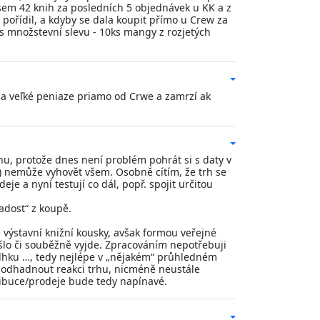
sem 42 knih za posledních 5 objednávek u KK a z
pořídil, a kdyby se dala koupit přímo u Crew za
es množstevní slevu - 10ks mangy z rozjetých
za veľké peniaze priamo od Crwe a zamrzí ak
u, protože dnes není problém pohrát si s daty v
á) nemůže vyhovět všem. Osobně cítím, že trh se
eje a nyní testují co dál, popř. spojit určitou
adost“ z koupě.
 výstavní knižní kousky, avšak formou veřejné
lo či souběžně vyjde. Zpracováním nepotřebuji
u, vlhku …, tedy nejlépe v „nějakém“ průhledném
 odhadnout reakci trhu, nicméně neustále
stribuce/prodeje bude tedy napínavé.