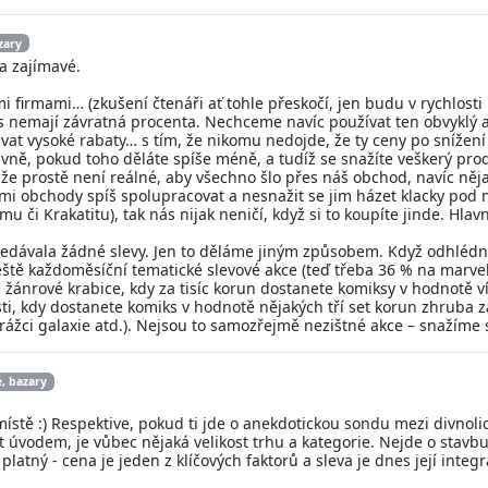
zary
a zajímavé.
ými firmami… (zkušení čtenáři ať tohle přeskočí, jen budu v rychlo
ás nemají závratná procenta. Nechceme navíc používat ten obvyklý
 vysoké rabaty… s tím, že nikomu nedojde, že ty ceny po snížení j
lavně, pokud toho děláte spíše méně, a tudíž se snažíte veškerý pr
že prostě není reálné, aby všechno šlo přes náš obchod, navíc nějak
ími obchody spíš spolupracovat a nesnažit se jim házet klacky pod no
mu či Krakatitu), tak nás nijak neničí, když si to koupíte jinde. Hlavn
edávala žádné slevy. Jen to děláme jiným způsobem. Když odhlédnem
eště každoměsíční tematické slevové akce (teď třeba 36 % na marvel
nrové krabice, kdy za tisíc korun dostanete komiksy v hodnotě víc 
, kdy dostanete komiks v hodnotě nějakých tří set korun zhruba za 
ážci galaxie atd.). Nejsou to samozřejmě nezištné akce – snažíme
e, bazary
ístě :) Respektive, pokud ti jde o anekdotickou sondu mezi divnoli
ut úvodem, je vůbec nějaká velikost trhu a kategorie. Nejde o stav
platný - cena je jeden z klíčových faktorů a sleva je dnes její integr