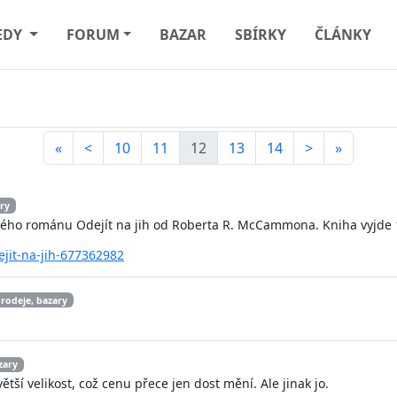
EDY
FORUM
BAZAR
SBÍRKY
ČLÁNKY
«
<
10
11
12
13
14
>
»
ary
ového románu Odejít na jih od Roberta R. McCammona. Kniha vyjde 
ejit-na-jih-677362982
prodeje, bazary
zary
ší velikost, což cenu přece jen dost mění. Ale jinak jo.