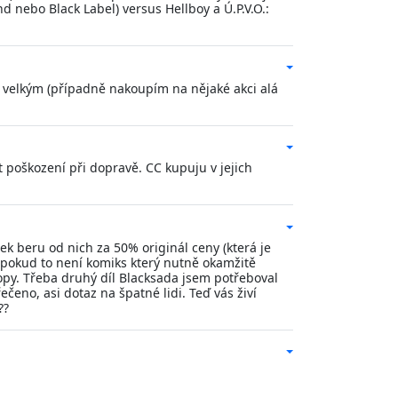
 nebo Black Label) versus Hellboy a Ú.P.V.O.:
e velkým (případně nakoupím na nějaké akci alá
 poškození při dopravě. CC kupuju v jejich
k beru od nich za 50% originál ceny (která je
. pokud to není komiks který nutně okamžitě
py. Třeba druhý díl Blacksada jsem potřeboval
ečeno, asi dotaz na špatné lidi. Teď vás živí
??