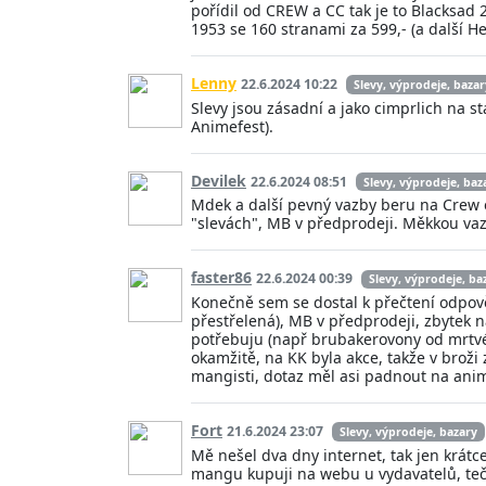
pořídil od CREW a CC tak je to Blacksad 
1953 se 160 stranami za 599,- (a další Hel
Lenny
22.6.2024 10:22
Slevy, výprodeje, bazar
Slevy jsou zásadní a jako cimprlich na 
Animefest).
Devilek
22.6.2024 08:51
Slevy, výprodeje, baz
Mdek a další pevný vazby beru na Crew e
"slevách", MB v předprodeji. Měkkou va
faster86
22.6.2024 00:39
Slevy, výprodeje, ba
Konečně sem se dostal k přečtení odpově
přestřelená), MB v předprodeji, zbytek n
potřebuju (např brubakerovony od mrtvé
okamžitě, na KK byla akce, takže v broži z
mangisti, dotaz měl asi padnout na anim
Fort
21.6.2024 23:07
Slevy, výprodeje, bazary
Mě nešel dva dny internet, tak jen krátce
mangu kupuji na webu u vydavatelů, teč