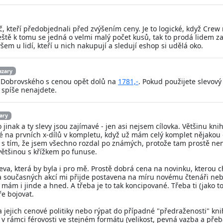
 kteří předobjednali před zvýšením ceny. Je to logické, když Crew n
 a ještě k tomu se jedná o velmi malý počet kusů, tak to prodá lidem
em u lidí, kteří u nich nakupují a sledují eshop si udělá oko.
azary
u Dobrovského s cenou opět dolů na
1781,-
. Pokud použijete slevo
i spíše nenajdete.
ary
jinak a ty slevy jsou zajímavé - jen asi nejsem cílovka. Většinu kn
mé na prvních x-dílů v kompletu, když už mám celý komplet nějakou
 s tím, že jsem všechno rozdal po známých, protože tam prostě není
většinou s křížkem po funuse.
, která by byla i pro mě. Prostě dobrá cena na novinku, kterou ch
a současných akcí mi přijde postavena na míru novému čtenáři ne
u mám i jinde a hned. A třeba je to tak koncipované. Třeba ti (jako t
e bojovat.
jejich cenové politiky nebo rýpat do případné "předraženosti" kni
v rámci férovosti ve stejném formátu (velikost, pevná vazba a přeb