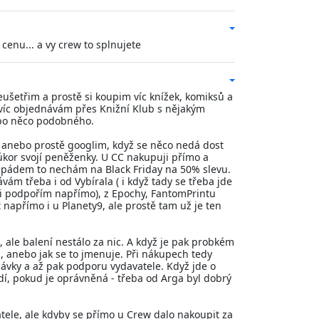
cenu... a vy crew to splnujete
neušetřim a prostě si koupim víc knížek, komiksů a
jvíc objednávám přes Knižní Klub s nějakým
ebo něco podobného.
 anebo prostě googlim, když se něco nedá dost
kor svojí peněženky. U CC nakupuji přímo a
tím pádem to nechám na Black Friday na 50% slevu.
m třeba i od Vybírala ( i když tady se třeba jde
ši podpořím napřímo), z Epochy, FantomPrintu
 napřímo i u Planety9, ale prostě tam už je ten
í, ale balení nestálo za nic. A když je pak probkém
, anebo jak se to jmenuje. Při nákupech tedy
ávky a až pak podporu vydavatele. Když jde o
adí, pokud je oprávněná - třeba od Arga byl dobrý
tele, ale kdyby se přímo u Crew dalo nakoupit za