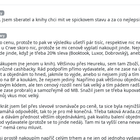
ry
Jsem sberatel a knihy chci mit ve spickovem stavu a za co nejlepsi 
ary
 cenu, protože to pak ve výsledku ušetří pár tisíc, respektive nic 
u Crwe skoro nic, protože se mi cenově vyplatí nakoupit jinde. Ne
 jinde, když je třeba 20% sleva (Booktook, Luxor, Dobrovský), an
kupem (ne jenom u knih). Většinou přes Heureku, sem tam Zboží,
 různé cashbacky. Rád podpořím přímo vydavatele, ale ne zase na ú
čekat a objednám to hned, jakmile to vyjde, anebo si nejsem jistý a 
o na BF a koukám, že nejsem jediný. Napřímo pak většinou objednává
vovým kódem, ale ten cenový rozdíl není tak velký a tím pádem rad
e se zase probrali) a samozřejmě od MB. Snažil jsem se třeba kupovat
můj vkus moc velký.
árkrát jsem šel přes slevové srovnávače po ceně, ta sice byla nejnižš
amáhá odpovědět, tak to je pro mě konečná. Třeba taková Arada.cz
 a dávám přednost větším objednávkám), pak kvalitu balení objedn
od vydavatele (protože se to jinde nedá). Tam mi ta vyšší cena nev
ek" nemá cenu mluvit.
e si prostě nakoupím napříč celým trhem a ne jen od jednoho vydava