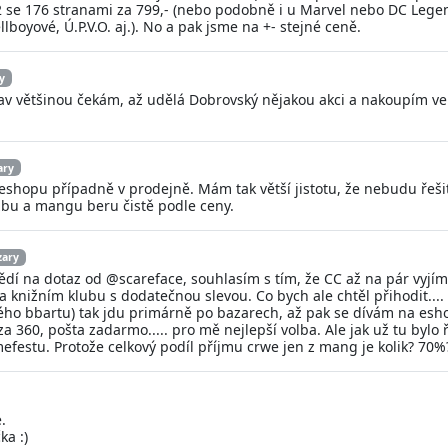
2 se 176 stranami za 799,- (nebo podobně i u Marvel nebo DC Legend
lboyové, Ú.P.V.O. aj.). No a pak jsme na +- stejné ceně.
y
stav většinou čekám, až udělá Dobrovský nějakou akci a nakoupím v
ary
shopu případně v prodejně. Mám tak větší jistotu, že nebudu řešit
zbu a mangu beru čistě podle ceny.
zary
dí na dotaz od @scareface, souhlasím s tím, že CC až na pár vyjíme
a knižním klubu s dodatečnou slevou. Co bych ale chtěl přihodit...
ho bbartu) tak jdu primárně po bazarech, až pak se dívám na esho
a 360, pošta zadarmo..... pro mě nejlepší volba. Ale jak už tu bylo ř
efestu. Protože celkový podíl příjmu crwe jen z mang je kolik? 70%
.
ka :)