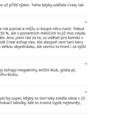
 už příští týden. Tohle kdyby udělala Crew, tak
 za rok poznat a můžu si koupit něco navíc. Pokud
-50 %, ale v posledních měsících to již moc nejde.
. Ano, jsem rád za to, co udělali pro komiks v
prostě Crew eshop nee. Ale alespoň sem tam beru
 velkou objednávku, ale vezmu to hned i za vyšší
uji eshopy megaknihy, knižní klub, gildia.pl,
ního klubu.
ylo by super, kdyby se tam taky zvedla sleva z 25
ávací tabulky, kde to zrovna vyjde nejlevněji,