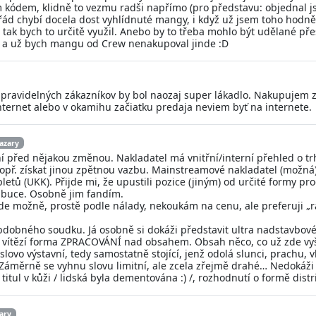
 kódem, klidně to vezmu radši napřímo (pro představu: objednal j
řád chybí docela dost vyhlídnuté mangy, i když už jsem toho hodně 
 tak bych to určitě využil. Anebo by to třeba mohlo být udělané př
ny a už bych mangu od Crew nenakupoval jinde :D
u pravidelných zákazníkov by bol naozaj super lákadlo. Nakupujem 
ernet alebo v okamihu začiatku predaja neviem byť na internete.
bazary
 před nějakou změnou. Nakladatel má vnitřní/interní přehled o trh
, popř. získat jinou zpětnou vazbu. Mainstreamové nakladatel (možn
etů (UKK). Přijde mi, že upustili pozice (jiným) od určité formy prod
ribuce. Osobně jim fandím.
ude možně, prostě podle nálady, nekoukám na cenu, ale preferuji „r
obdobného soudku. Já osobně si dokáži představit ultra nadstavbové
 vítězí forma ZPRACOVÁNÍ nad obsahem. Obsah něco, co už zde vyš
o slovo výstavní, tedy samostatně stojící, jenž odolá slunci, prach
áměrně se vyhnu slovu limitní, ale zcela zřejmě drahé… Nedokáži
s titul v kůži / lidská byla dementována :) /, rozhodnutí o formě di
ary