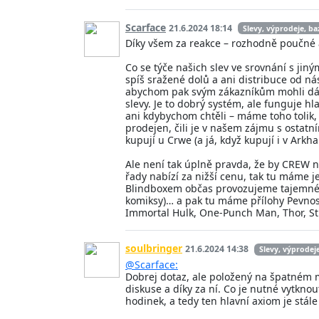
Scarface
21.6.2024 18:14
Slevy, výprodeje, ba
Díky všem za reakce – rozhodně poučné 
Co se týče našich slev ve srovnání s jin
spíš sražené dolů a ani distribuce od n
abychom pak svým zákazníkům mohli dávat
slevy. Je to dobrý systém, ale funguje h
ani kdybychom chtěli – máme toho tolik, 
prodejen, čili je v našem zájmu s ostatn
kupují u Crwe (a já, když kupují i v Arkha
Ale není tak úplně pravda, že by CREW n
řady nabízí za nižší cenu, tak tu máme j
Blindboxem občas provozujeme tajemné žá
komiksy)… a pak tu máme přílohy Pevnosti
Immortal Hulk, One-Punch Man, Thor, Str
soulbringer
21.6.2024 14:38
Slevy, výprodej
@Scarface:
Dobrej dotaz, ale položený na špatném m
diskuse a díky za ní. Co je nutné vytkno
hodinek, a tedy ten hlavní axiom je stále 