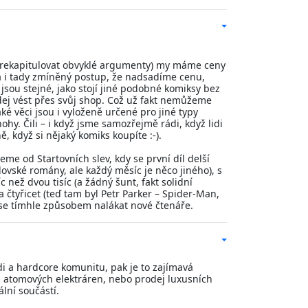
sti rekapitulovat obvyklé argumenty) my máme ceny
 a i tady zmíněný postup, že nadsadíme cenu,
sou stejné, jako stojí jiné podobné komiksy bez
odej vést přes svůj shop. Což už fakt nemůžeme
é věci jsou i vyloženě určené pro jiné typy
hy. Čili – i když jsme samozřejmě rádi, když lidi
ě, když si nějaký komiks koupíte :-).
e od Startovních slev, kdy se první díl delší
ovské romány, ale každý měsíc je něco jiného), s
než dvou tisíc (a žádný šunt, fakt solidní
čtyřicet (teď tam byl Petr Parker – Spider-Man,
 se tímhle způsobem nalákat nové čtenáře.
di a hardcore komunitu, pak je to zajímavá
bu atomových elektráren, nebo prodej luxusních
ální součástí.