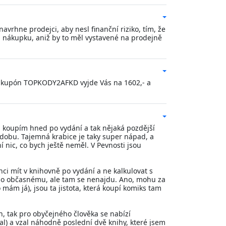
avrhne prodejci, aby nesl finanční riziko, tím, že
 za nákupku, aniž by to měl vystavené na prodejně
vý kupón TOPKODY2AFKD vyjde Vás na 1602,- a
ih koupím hned po vydání a tak nějaká pozdější
 dobu. Tajemná krabice je taky super nápad, a
 nic, co bych ještě neměl. V Pevnosti jsou
ci mít v knihovně po vydání a ne kalkulovat s
bo občasnému, ale tam se nenajdu. Ano, mohu za
o mám já), jsou ta jistota, která koupí komiks tam
h, tak pro obyčejného člověka se nabízí
al) a vzal náhodně poslední dvě knihy, které jsem