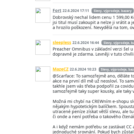
Fort
22.6.2024 17:11
Slevy, výprodeje, bazary
Dobrovský nechal lidem cenu 1 599,00 Kč,
jsi titul musí zakoupit a nelze ji vrátit
a hrozilo poškození. Nevydělá na tom, ovš
sleepless
22.6.2024 16:44
Slevy, výprodeje, b
Preacher Omnibus v základní verzi šel 
dopravné je zdarma. Levněji v tuto chvíl
MazeCZ
22.6.2024 10:23
Slevy, výprodeje, baz
@Scarface: To samozřejmě ano, děláte to 
akce na první díl mě už neosloví. To sa
takhle jsem vás třeba podpořil za covidu
samozřejmě taky super kousky, ale taky 
Možná mi chybí na CREWním e-shopu sleva
nějakým hypotetickým balíčkem. Spoust
utracené peníze získat větší slevu, ale t
či onde a není potřeba o takového čtenář
A i když nemám potřebu se zastávat CC a 
jednoduché srovnání. Pokud bych zůstal 