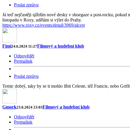
Poslat zprávu
Já teď nejčastěji sjíždím nové desky v shoegaze a post-rocku, pokud
listopadu v Roxy, udělám si výlet do Prahy.
https://www.roxy.cz/events/detail/3969/alcest
Fimi
Filmový a hudební klub
24.6.2024 11:27
Odpovědět
Permalink
Poslat zprávu
Temic dobrý, taky by se ti mohlo líbit Celeste, též Francie, nebo Gri
Gmork
Filmový a hudební klub
23.6.2024 23:03
Odpovědět
Permalink