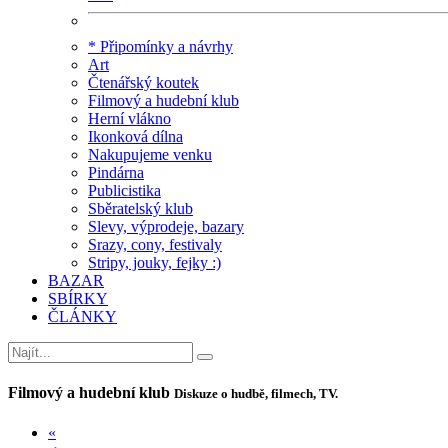
* Připomínky a návrhy
Art
Čtenářský koutek
Filmový a hudební klub
Herní vlákno
Ikonková dílna
Nakupujeme venku
Pindárna
Publicistika
Sběratelský klub
Slevy, výprodeje, bazary
Srazy, cony, festivaly
Stripy, jouky, fejky :)
BAZAR
SBÍRKY
ČLÁNKY
Filmový a hudební klub
Diskuze o hudbě, filmech, TV.
«