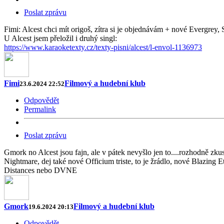
Poslat zprávu
Fimi: Alcest chci mít origoš, zítra si je objednávám + nové Evergrey
U Alcest jsem přeložil i druhý singl:
https://www.karaoketexty.cz/texty-pisni/alcest/l-envol-1136973
Fimi
Filmový a hudební klub
23.6.2024 22:52
Odpovědět
Permalink
Poslat zprávu
Gmork no Alcest jsou fajn, ale v pátek nevyšlo jen to....rozhodně zk
Nightmare, dej také nové Officium triste, to je žrádlo, nové Blazing
Distances nebo DVNE
Gmork
Filmový a hudební klub
19.6.2024 20:13
Odpovědět