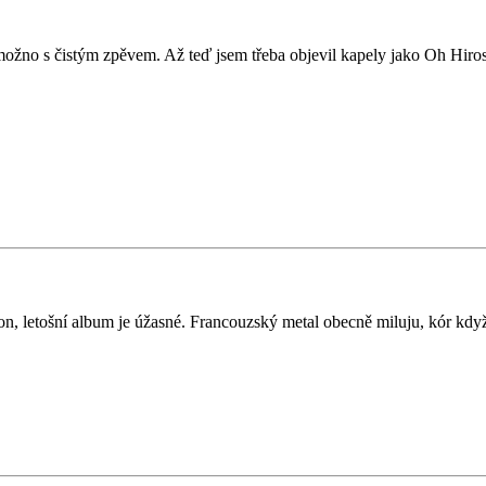
 možno s čistým zpěvem. Až teď jsem třeba objevil kapely jako Oh Hir
ffon, letošní album je úžasné. Francouzský metal obecně miluju, kór kdy