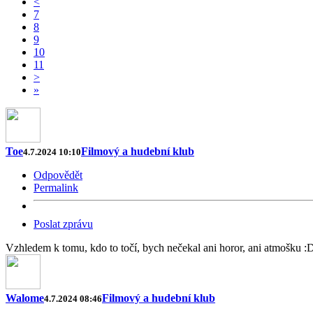
<
7
8
9
10
11
>
»
Toe
Filmový a hudební klub
4.7.2024 10:10
Odpovědět
Permalink
Poslat zprávu
Vzhledem k tomu, kdo to točí, bych nečekal ani horor, ani atmošku :D
Walome
Filmový a hudební klub
4.7.2024 08:46