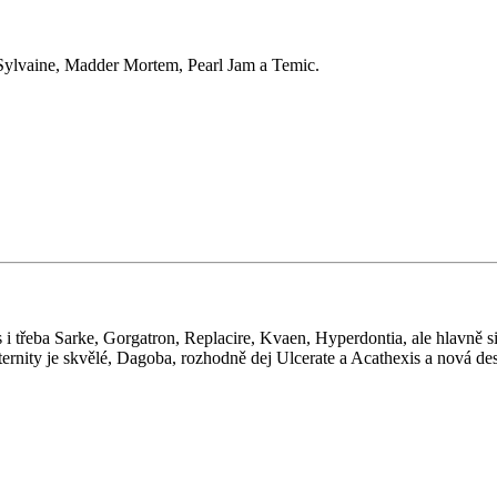
, Sylvaine, Madder Mortem, Pearl Jam a Temic.
us i třeba Sarke, Gorgatron, Replacire, Kvaen, Hyperdontia, ale hlavně
 Eternity je skvělé, Dagoba, rozhodně dej Ulcerate a Acathexis a nová 