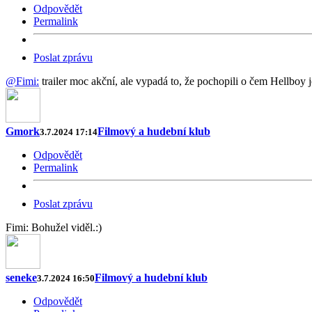
Odpovědět
Permalink
Poslat zprávu
@Fimi:
trailer moc akční, ale vypadá to, že pochopili o čem Hellboy je
Gmork
Filmový a hudební klub
3.7.2024 17:14
Odpovědět
Permalink
Poslat zprávu
Fimi: Bohužel viděl.:)
seneke
Filmový a hudební klub
3.7.2024 16:50
Odpovědět