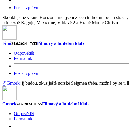
Poslat zprávu
Skoukli jsme v kině Horizont, měl jsem z těch tří hodin trochu strach, 
princezně Kaguje, Maxxxine, V hlavě 2 a Hrabě Monte Christo.
Fimi
Filmový a hudební klub
24.6.2024 17:55
Odpovědět
Permalink
Poslat zprávu
@Gmork:
jj budou, zkus ještě norské Seigmen třeba, možná by se ti líb
Gmork
Filmový a hudební klub
24.6.2024 11:55
Odpovědět
Permalink