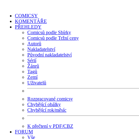
COMICSY
KOMENTÁŘE
PŘEHLEDY
Comicsů podle Sbírky
Comicsů podle Tržní ceny
Autorů
Nakladatelství
Původní nakladatelství
Sérií
Žánrů
Tagů
Zemí
Uživatelů
Rozpracované comicsy
Chybějící obálky
Chybějící rok/měsíc
K přečtení v PDF/CBZ
FORUM
Vše