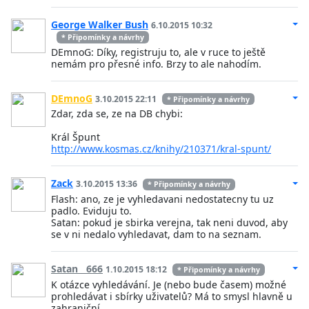
George Walker Bush
6.10.2015 10:32
* Připomínky a návrhy
DEmnoG: Díky, registruju to, ale v ruce to ještě
nemám pro přesné info. Brzy to ale nahodím.
DEmnoG
3.10.2015 22:11
* Připomínky a návrhy
Zdar, zda se, ze na DB chybi:
Král Špunt
http://www.kosmas.cz/knihy/210371/kral-spunt/
Zack
3.10.2015 13:36
* Připomínky a návrhy
Flash: ano, ze je vyhledavani nedostatecny tu uz
padlo. Eviduju to.
Satan: pokud je sbirka verejna, tak neni duvod, aby
se v ni nedalo vyhledavat, dam to na seznam.
Satan__666
1.10.2015 18:12
* Připomínky a návrhy
K otázce vyhledávání. Je (nebo bude časem) možné
prohledávat i sbírky uživatelů? Má to smysl hlavně u
zahraniční.