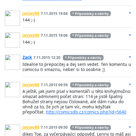
jayjay86
7.11.2015 19:06
* Připomínky a návrhy
144 ;-)
jayjay86
7.11.2015 19:06
* Připomínky a návrhy
144 ;-)
Zack
7.11.2015 12:20
* Připomínky a návrhy
Idealne to prepocitej a dej sem vedet. Ten komentu u
comicsu ti smaznu, neber si to osobne ;]
jayjay86
7.11.2015 09:59
* Připomínky a návrhy
A ještě, jak jsem psal v komentáři u této knihy(možno
smazat adminem) počet stran: 114 je jistě špatný.
Bohužel strany nejsou číslované, ale dám ruku do
ohně za to, že jich je tam víc, mohu kdyžtak
přepočítat.
http://comicsdb.cz/comics.php?id=5640
jayjay86
7.11.2015 09:50
* Připomínky a návrhy
dikes Toe, za vyčerpávající odpověď. Lenny to máš asi