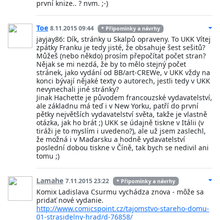
první knize.. ? nvm. ;-)
Toe
8.11.2015 09:44
* Připomínky a návrhy
jayjay86: Dík, stránky u Skalpů opraveny. To UKK Vítej
zpátky Franku je tedy jisté, že obsahuje šest sešitů?
Můžeš (nebo někdo) prosím přepočítat počet stran?
Nějak se mi nezdá, že by to mělo stejný počet
stránek, jako vydání od BB/art-CREWe, v UKK vždy na
konci bývají nějaké texty o autorech, jestli tedy v UKK
nevynechali jiné stránky?
Jinak Hachette je původem francouzské vydavatelství,
ale základnu má teď i v New Yorku, patří do první
pětky největších vydavatelství světa, takže je vlastně
otázka, jak ho brát ;) UKK se údajně tiskne v Itálii (v
tiráži je to myslím i uvedeno?), ale už jsem zaslechl,
že možná i v Maďarsku a hodně vydavatelství
poslední dobou tiskne v Číně, tak bych se nedivil ani
tomu ;)
Lamahe
7.11.2015 23:22
* Připomínky a návrhy
Komix Ladislava Csurmu vychádza znova - môže sa
pridať nové vydanie.
http://www.comicspoint.cz/tajomstvo-stareho-domu-
01-strasidelny-hrad/d-76858/