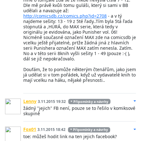
Dle mě právě kvůli tomu guláši, který si sami v BB
udělali a navazuje až:
http://comicsdb.cz/comics.php?id=2708
- a v tý
najdeme sešity: 13 - 19 z 5té řady..Tím byla 5tá řada
stopnutá a ,HURÁ, do MAX serie, která tedy v
originálu je evidována, jako Punisher vol. 06!
Nicméně současné označení MAX zde na comicsdb je
vcelku ještě přijatelné, prtže žádná jiná z hlavních
serii Punishera označení MAX zatím nenesla. Zatím.
No a v této serii 8knih vyšli sešity 1 - 49 (pouze :-( ),
dál se již nepokračovalo.
Doufám, že to pomůže některým čtenářům, jako jsem
já udělat si v tom pořádek, když už vydavatelé knih to
mají vcelku na háku, nějaké přesnosti..
Lenny
3.11.2015 19:32
* Připomínky a návrhy
žádný "jejich" FB není, pouze se to řešilo v komiksové
skupině
Fox01
3.11.2015 18:42
* Připomínky a návrhy
toe: můžeš hodit link na ten jejich facebook?