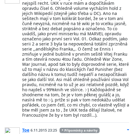
nejspíš recht. UKK v ruce mám a dopočítávám
opravdu čísel 6. Ohledně volume vycházím hold z
jejich Wikipedií (stejně jako třeba u DC). Ano na
sešitech mají v tom kolikrát bordel, že se v tom ani
čuně nevyzná, nicméně na té wiki je to vcelku jasně,
striktně a bez debat popsáno a označeno. To co
uvádíš, jako první miniserku má MARVEL opravdu
označeno jako první serii Vol. 01. Odkaz podtím, jako
serii 2 a serie 3 byla ta nepovedená totální zprzněná
serie ,,andělskýho Franka,,. O čemž se Ennis i
zmiňuje v jedné bublině v prvním sešitě Vítej Franku
a tím otevírá novou 4tou řadu. Ohledně War Zone,
War Journal, apod tak to byly doprovodné serie, které
už to mají v názvu do klasických řad Punisher (bez
dalšího názvu k tomu) tudíž nepatří a nezapočítávali
se jako další Vol. Asi máš ohledně používání slova Vol
pravdu, nicméně na to už je asi relativně pozdě, když
ho najdeš v 99%knih ve sbírce. :-) Každopádně se
shodneme na tom, že je v tom pěknej guláš( a jo,
nasírá mě to :-), prtže si pak v tom nedokážu udělat
pořádek, co jsem četl, co mi chybí, co vlastně vyšlo)! a
btw měl jsem za to , že UKK teda dělají Italové, ne
Francouzi(ne že by v tom byl rozdíl...).
Toe
6.11.2015 23:25
* Připomínky a návrhy