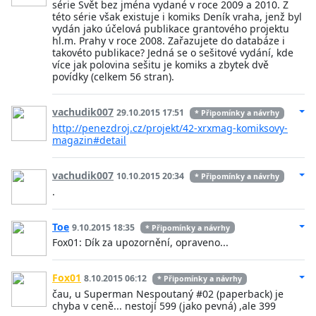
série Svět bez jména vydané v roce 2009 a 2010. Z
této série však existuje i komiks Deník vraha, jenž byl
vydán jako účelová publikace grantového projektu
hl.m. Prahy v roce 2008. Zařazujete do databáze i
takovéto publikace? Jedná se o sešitové vydání, kde
více jak polovina sešitu je komiks a zbytek dvě
povídky (celkem 56 stran).
vachudik007
29.10.2015 17:51
* Připomínky a návrhy
http://penezdroj.cz/projekt/42-xrxmag-komiksovy-
magazin#detail
vachudik007
10.10.2015 20:34
* Připomínky a návrhy
.
Toe
9.10.2015 18:35
* Připomínky a návrhy
Fox01: Dík za upozornění, opraveno...
Fox01
8.10.2015 06:12
* Připomínky a návrhy
čau, u Superman Nespoutaný #02 (paperback) je
chyba v ceně... nestojí 599 (jako pevná) ,ale 399