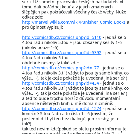
serii. Už samotní pracovníci českých nakladatelství
tomu dali pořádnej kouř a v jejich zmatených
šlépějích pak pokračovali všechny české weby. Nuže
odkaz zde:
http://marvel.wikia.com/wiki/Punisher_Comic_Books
a
pro úplnost vypisuji:
http://comicsdb.cz/comics.php?id=5110
- jedná se o
4.tou řadu nikoliv 5.tou + jsou obsaženy sešity 1-6
(nikoliv pouze 1-5)
http://comicsdb.cz/comics.php?id=5392
- jedná se o
4.tou řadu nikoliv 5.tou
obdobné nesmysly také zde:
http://comicsdb.cz/comics.php?id=177
- jedná se o
4.tou řadu nikoliv 3.tí ( vždyť to jsou ty samé knihy, co
výše.. :-), tak jaktože pokaždé je uvedená jiná serie? )
http://comicsdb.cz/comics.php?id=434
- jedná se o
4.tou řadu nikoliv 3.tí ( vždyť to jsou ty samé knihy, co
výše.. :-), tak jaktože pokaždé je uvedená jiná serie? )
a teď to bude trochu horší z důvodu momentální
absence některých knih u mě doma nicméně:
http://comicsdb.cz/comics.php?id=1274
- jedná se o
konečně 5.tou řadu a to čísla 1 - 6 (myslím, že
poslední díl byl ten bez dialogů, jen kresby, je to
tak?)
tak teď nevim kde(pokud se pletu prosím informujte
mne o tom),ale zdá se že nikde nevyšla čísla 7 - 12.