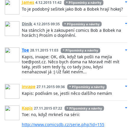
James
4.12.2015 11:42
* Připomínky a návrhy
To je podobný sešitek jako Bob a Bobek hrají hokej?
Dinik
4.12.2015 09:35
* Připomínky a návrhy
Na stáncích je k zakoupení comics Bob a Bobek na
horách:) Prosím o doplnění.
Toe
28.11.2015 11:03
* Připomínky a návrhy
Kapis, invape: OK, dík, když tak pošli na mejla
toe@post.cz. Něco bych doma na Moravě měl mít
taky, jestli sem tedy ty, co tady jsou, kdysi
nenahazoval já :) Už fakt nevím...
invape
27.11.2015 09:36
* Připomínky a návrhy
Kapis: podívám se, jestli něco dalšího nemám
Kapis
27.11.2015 07:22
* Připomínky a návrhy
Toe: no, když mrkneš na sérii:
http://www.comicsdb.cz/serie.php?id=155