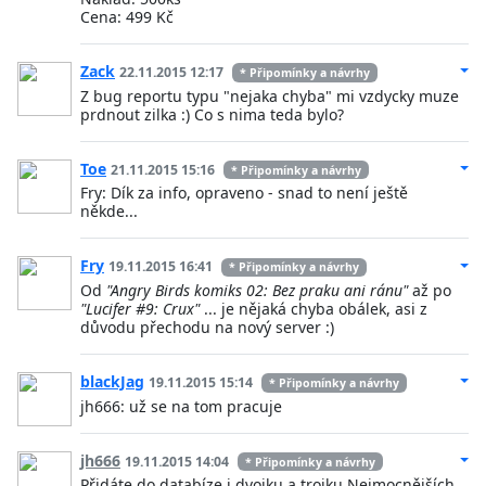
Cena: 499 Kč
Zack
22.11.2015 12:17
* Připomínky a návrhy
Z bug reportu typu "nejaka chyba" mi vzdycky muze
prdnout zilka :) Co s nima teda bylo?
Toe
21.11.2015 15:16
* Připomínky a návrhy
Fry: Dík za info, opraveno - snad to není ještě
někde...
Fry
19.11.2015 16:41
* Připomínky a návrhy
Od
"Angry Birds komiks 02: Bez praku ani ránu"
až po
"Lucifer #9: Crux"
... je nějaká chyba obálek, asi z
důvodu přechodu na nový server :)
blackJag
19.11.2015 15:14
* Připomínky a návrhy
jh666: už se na tom pracuje
jh666
19.11.2015 14:04
* Připomínky a návrhy
Přidáte do databíze i dvojku a trojku Nejmocnějších