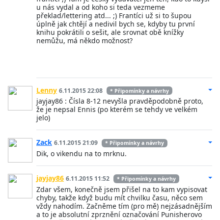
u nás vydal a od koho si teda vezmeme
překlad/lettering atd... ;) Frantíci už si to šupou
úplně jak chtějí a nedivil bych se, kdyby tu první
knihu pokrátili o sešit, ale srovnat obě knížky
nemůžu, má někdo možnost?
Lenny
6.11.2015 22:08
* Připomínky a návrhy
jayjay86 : Čísla 8-12 nevyšla pravděpodobně proto,
že je nepsal Ennis (po kterém se tehdy ve velkém
jelo)
Zack
6.11.2015 21:09
* Připomínky a návrhy
Dik, o vikendu na to mrknu.
jayjay86
6.11.2015 11:52
* Připomínky a návrhy
Zdar všem, konečně jsem přišel na to kam vypisovat
chyby, takže když budu mít chvilku času, něco sem
vždy nahodím. Začněme tím (pro mě) nejzásadnějším
a to je absolutní zprznění označování Punisherovo