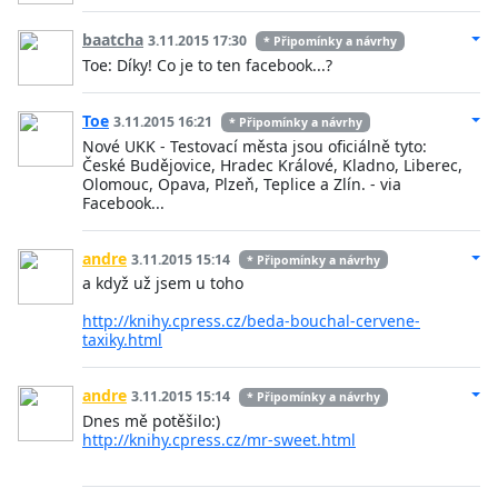
baatcha
3.11.2015 17:30
* Připomínky a návrhy
Toe: Díky! Co je to ten facebook...?
Toe
3.11.2015 16:21
* Připomínky a návrhy
Nové UKK - Testovací města jsou oficiálně tyto:
České Budějovice, Hradec Králové, Kladno, Liberec,
Olomouc, Opava, Plzeň, Teplice a Zlín. - via
Facebook...
andre
3.11.2015 15:14
* Připomínky a návrhy
a když už jsem u toho
http://knihy.cpress.cz/beda-bouchal-cervene-
taxiky.html
andre
3.11.2015 15:14
* Připomínky a návrhy
Dnes mě potěšilo:)
http://knihy.cpress.cz/mr-sweet.html