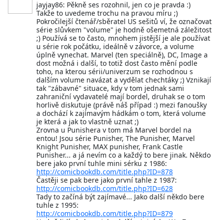
jayjay86: Pěkně ses rozohnil, jen co je pravda :)
Takže to uvedeme trochu na pravou míru ;)
Pokročilejší čtenář/sběratel US sešitů ví, že označovat
série slůvkem "volume" je hodně ošemetná záležitost
;) Používá se to často, mnohem jistější je ale používat
u série rok počátku, ideálně v závorce, a volume
úplně vynechat. Marvel (ten speciálně), DC, Image a
dost možná i další, to totiž dost často mění podle
toho, na kterou sérii/univerzum se rozhodnou s
dalším volume navázat a vydělat chechtáky ;) Vznikají
tak "zábavné" situace, kdy v tom jednak sami
zahraniční vydavatelé mají bordel, druhak se o tom
horlivě diskutuje (právě náš případ :) mezi fanoušky
a dochází k zajímavým hádkám o tom, která volume
je která a jak to vlastně uznat ;)
Zrovna u Punishera v tom má Marvel bordel na
entou! Jsou série Punisher, The Punisher, Marvel
Knight Punisher, MAX punisher, Frank Castle
Punisher... a já nevím co a každý to bere jinak. Někdo
bere jako první tuhle mini sérku z 1986:
http://comicbookdb.com/title.php?ID=878
Častěji se pak bere jako první tahle z 1987:
http://comicbookdb.com/title.php?ID=628
Tady to začíná být zajímavé... Jako další někdo bere
tuhle z 1995:
http://comicbookdb.com/title.php?ID=879