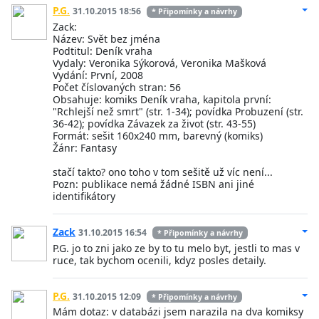
P.G.
31.10.2015 18:56
* Připomínky a návrhy
Zack:
Název: Svět bez jména
Podtitul: Deník vraha
Vydaly: Veronika Sýkorová, Veronika Mašková
Vydání: První, 2008
Počet číslovaných stran: 56
Obsahuje: komiks Deník vraha, kapitola první:
"Rchlejší než smrt" (str. 1-34); povídka Probuzení (str.
36-42); povídka Závazek za život (str. 43-55)
Formát: sešit 160x240 mm, barevný (komiks)
Žánr: Fantasy
stačí takto? ono toho v tom sešitě už víc není...
Pozn: publikace nemá žádné ISBN ani jiné
identifikátory
Zack
31.10.2015 16:54
* Připomínky a návrhy
P.G. jo to zni jako ze by to tu melo byt, jestli to mas v
ruce, tak bychom ocenili, kdyz posles detaily.
P.G.
31.10.2015 12:09
* Připomínky a návrhy
Mám dotaz: v databázi jsem narazila na dva komiksy