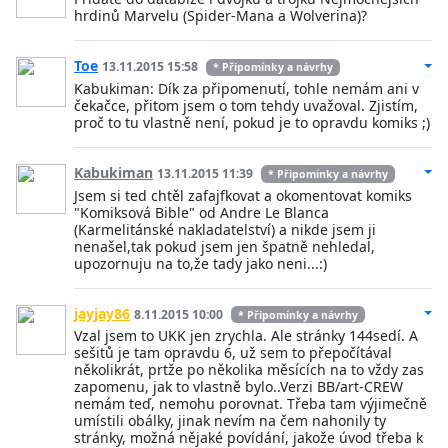
hrdinů Marvelu (Spider-Mana a Wolverina)?
Toe
13.11.2015 15:58
* Připomínky a návrhy
Kabukiman: Dík za připomenutí, tohle nemám ani v
čekačce, přitom jsem o tom tehdy uvažoval. Zjistím,
proč to tu vlastně není, pokud je to opravdu komiks ;)
Kabukiman
13.11.2015 11:39
* Připomínky a návrhy
Jsem si ted chtěl zafajfkovat a okomentovat komiks
"Komiksová Bible" od Andre Le Blanca
(Karmelitánské nakladatelství) a nikde jsem ji
nenašel,tak pokud jsem jen špatně nehledal,
upozornuju na to,že tady jako neni...:)
jayjay86
8.11.2015 10:00
* Připomínky a návrhy
Vzal jsem to UKK jen zrychla. Ale stránky 144sedí. A
sešitů je tam opravdu 6, už sem to přepočítával
několikrát, prtže po několika měsících na to vždy zas
zapomenu, jak to vlastně bylo..Verzi BB/art-CREW
nemám teď, nemohu porovnat. Třeba tam výjimečně
umístili obálky, jinak nevím na čem nahonily ty
stránky, možná nějaké povídání, jakože úvod třeba k