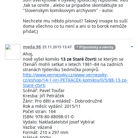
,tak sa ozvite , alebo sa pripadne skontaktujte so
"Slovenskym komiksovym archyvom" - autor.
Nechcete mu někdo písnout? Takový invape to suší
doma všechno co tu není a ani si to borok nemůže
přidat;)
meda.96
25.11.2015 13:47
* Připomínky a návrhy
Ahoj,
nově vyšel komiks
13 ze Staré čtvrti
se kterým se
čtenáři mohli setkat v letech 1981–84 na zadních
stranách týdeníku Sedmička pionýrů.
http://www.verneovky.cz/www-verneovky-
cz/eshop/14-1-Jiri-PETRACEK-komiksy/0/5/88-13-ze-
Stare-ctvrti
Scénář: Pavel Toufar
Kresba: Jiří Petráček
Žánr: Pro děti a mládež - Dobrodružné
Rok a měsíc vydání: 2015/11
Počet stran: 164
ISBN: 978-80-88098-01-0
Vydalo: Nakladatelství Josef Vybíral
Vazba: vázaná
Formát: 210 x 297 mm
Náklad: 500ks