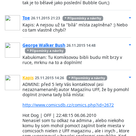
tak je to bělavé jako poslední Bubble Gun;)
Toe
26.11.2015 21:23
* Připomínky a návrhy
Kapis: A nejsou už ta "bílá" místa zaplněna? :) Nebo
co tam vlastně chybí?
George Walker Bush
26.11.2015 14:48
* Připomínky a návrhy
Kabukiman: Tu Komiksovou bibli budu mít brzy v
ruce, mrknu na to a doplním!
Kapis
25.11.2015 14:26
* Připomínky a návrhy
ADMINI: před 5 lety Vás kontaktoval (asi
nezaznamenaně) autor Magazínu UFF, že by pomohl
doplnit zrovna tady bílá místa:
http://www.comicsdb.cz/comics.php?id=2672
Hot Dog | OFF | 22:48:15 06.06.2010
Nenasiel som tu odkaz na admina , alebo niekoho
komu by som mohol pomoct zaplnit biele miesta v
comicsoch nielen z UFF magazinu , ale i inych , ktore
som uverejnoval v byvalej spolocnej republike. Ked