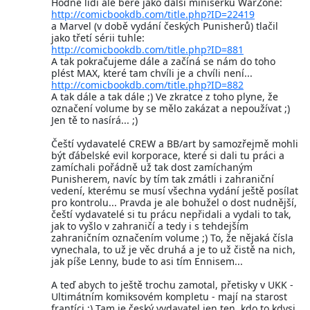
Hodně lidí ale bere jako další minisérku WarZone:
http://comicbookdb.com/title.php?ID=22419
a Marvel (v době vydání českých Punisherů) tlačil
jako třetí sérii tuhle:
http://comicbookdb.com/title.php?ID=881
A tak pokračujeme dále a začíná se nám do toho
plést MAX, které tam chvíli je a chvíli není...
http://comicbookdb.com/title.php?ID=882
A tak dále a tak dále ;) Ve zkratce z toho plyne, že
označení volume by se mělo zakázat a nepoužívat ;)
Jen tě to nasírá... ;)
Čeští vydavatelé CREW a BB/art by samozřejmě mohli
být ďábelské evil korporace, které si dali tu práci a
zamíchali pořádně už tak dost zamíchaným
Punisherem, navíc by tím tak zmátli i zahraniční
vedení, kterému se musí všechna vydání ještě posílat
pro kontrolu... Pravda je ale bohužel o dost nudnější,
čeští vydavatelé si tu prácu nepřidali a vydali to tak,
jak to vyšlo v zahraničí a tedy i s tehdejším
zahraničním označením volume ;) To, že nějaká čísla
vynechala, to už je věc druhá a je to už čistě na nich,
jak píše Lenny, bude to asi tím Ennisem...
A teď abych to ještě trochu zamotal, přetisky v UKK -
Ultimátním komiksovém kompletu - mají na starost
frantíci ;) Tam je český vydavatel jen ten, kdo to kdysi