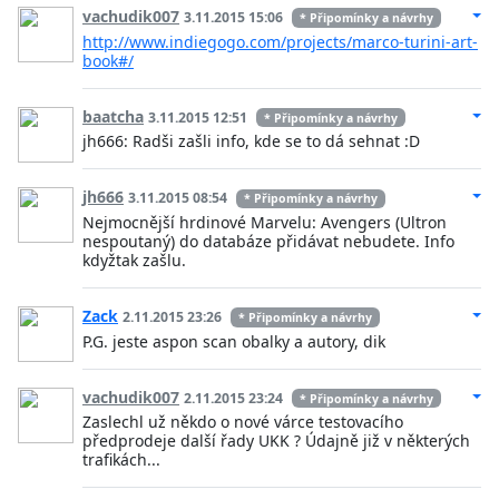
vachudik007
3.11.2015 15:06
* Připomínky a návrhy
http://www.indiegogo.com/projects/marco-turini-art-
book#/
baatcha
3.11.2015 12:51
* Připomínky a návrhy
jh666: Radši zašli info, kde se to dá sehnat :D
jh666
3.11.2015 08:54
* Připomínky a návrhy
Nejmocnější hrdinové Marvelu: Avengers (Ultron
nespoutaný) do databáze přidávat nebudete. Info
kdyžtak zašlu.
Zack
2.11.2015 23:26
* Připomínky a návrhy
P.G. jeste aspon scan obalky a autory, dik
vachudik007
2.11.2015 23:24
* Připomínky a návrhy
Zaslechl už někdo o nové várce testovacího
předprodeje další řady UKK ? Údajně již v některých
trafikách...