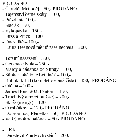
PRODÁNO
- Čaroděj Metloděj – 50,- PRODÁNO
- Tajemství černé skály – 100,-
- Prázdnota 100,-
- Slaďák – 50,-
- Vykopávka – 150,-
- Fuzz a Pluck – 100,-
- Dnes dítě – 100,-
- Laura Deanová mě už zase nechala – 200,-
- Totální nasazení – 350,-
- Generace Nula – 250,-
- Marcy a hádanka od Sfingy – 100,-
- Stínka: Jaké to je být jiná? – 100,-
- Bublikuk 1-8 (komplet vydaná čísla) – 350,- PRODÁNO
- Otčina – 100,-
- James Bond #02: Fantom – 150,-
- Truchlivý amoret pražský – 200,-
- Skrýš (manga) – 120,-
- O robůtkovi – 120,- PRODÁNO
- Dobrou noc, Planetko – 50,- PRODÁNO
- Velký mokrý balónek – 50,- PRODÁNO
- UKK
- Daredevil Zmrtvýchvstání – 200,-