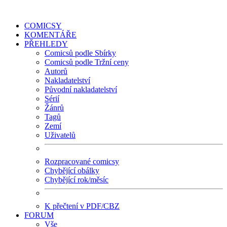
COMICSY
KOMENTÁŘE
PŘEHLEDY
Comicsů podle Sbírky
Comicsů podle Tržní ceny
Autorů
Nakladatelství
Původní nakladatelství
Sérií
Žánrů
Tagů
Zemí
Uživatelů
Rozpracované comicsy
Chybějící obálky
Chybějící rok/měsíc
K přečtení v PDF/CBZ
FORUM
Vše