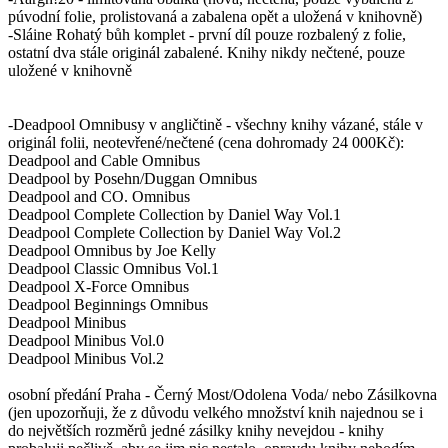
púvodní folie, prolistovaná a zabalena opět a uložená v knihovně)
-Sláine Rohatý bůh komplet - první díl pouze rozbalený z folie,
ostatní dva stále originál zabalené. Knihy nikdy nečtené, pouze
uložené v knihovně
-Deadpool Omnibusy v angličtině - všechny knihy vázané, stále v
originál folii, neotevřené/nečtené (cena dohromady 24 000Kč):
Deadpool and Cable Omnibus
Deadpool by Posehn/Duggan Omnibus
Deadpool and CO. Omnibus
Deadpool Complete Collection by Daniel Way Vol.1
Deadpool Complete Collection by Daniel Way Vol.2
Deadpool Omnibus by Joe Kelly
Deadpool Classic Omnibus Vol.1
Deadpool X-Force Omnibus
Deadpool Beginnings Omnibus
Deadpool Minibus
Deadpool Minibus Vol.0
Deadpool Minibus Vol.2
osobní předání Praha - Černý Most/Odolena Voda/ nebo Zásilkovna
(jen upozorňuji, že z důvodu velkého množství knih najednou se i
do největších rozměrů jedné zásilky knihy nevejdou - knihy