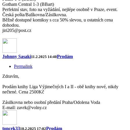
Gotham Central 1-3 (BBart)
Perfektní stav, foto na vyžádání, nejlépe osobně v Praze, event.
Česká pošta/Balíkovna/Zásilkovna.
Běžně dostupné komiksy s cca 50% slevou, u ostatních cena
dohodou.
jiri205@post.cz
Johnny Sasaki
Prodám
11.2.2025 14:40
Permalink
Zdravím,
Prodám knihy Liga Výjimečných I a II - obě knihy nové, nikdy
nečtené. Cena 2500Kč
Zásilkovna nebo osobní předání Praha/Odolena Voda
E-mail: zavrk@volny.cz
toncek33
Prodám
10.2.2025 17:02