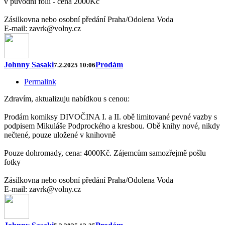
v původní folii - cena 2000Kč
Zásilkovna nebo osobní předání Praha/Odolena Voda
E-mail: zavrk@volny.cz
Johnny Sasaki
Prodám
7.2.2025 10:06
Permalink
Zdravím, aktualizuju nabídkou s cenou:
Prodám komiksy DIVOČINA I. a II. obě limitované pevné vazby s
podpisem Mikuláše Podprockého a kresbou. Obě knihy nové, nikdy
nečtené, pouze uložené v knihovně
Pouze dohromady, cena: 4000Kč. Zájemcům samozřejmě pošlu
fotky
Zásilkovna nebo osobní předání Praha/Odolena Voda
E-mail: zavrk@volny.cz