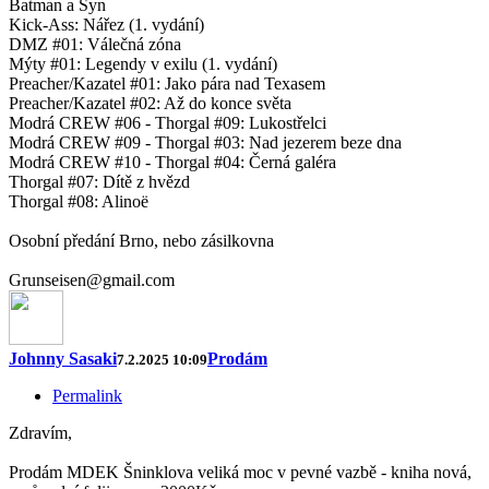
Batman a Syn
Kick-Ass: Nářez (1. vydání)
DMZ #01: Válečná zóna
Mýty #01: Legendy v exilu (1. vydání)
Preacher/Kazatel #01: Jako pára nad Texasem
Preacher/Kazatel #02: Až do konce světa
Modrá CREW #06 - Thorgal #09: Lukostřelci
Modrá CREW #09 - Thorgal #03: Nad jezerem beze dna
Modrá CREW #10 - Thorgal #04: Černá galéra
Thorgal #07: Dítě z hvězd
Thorgal #08: Alinoë
Osobní předání Brno, nebo zásilkovna
Grunseisen@gmail.com
Johnny Sasaki
Prodám
7.2.2025 10:09
Permalink
Zdravím,
Prodám MDEK Šninklova veliká moc v pevné vazbě - kniha nová,