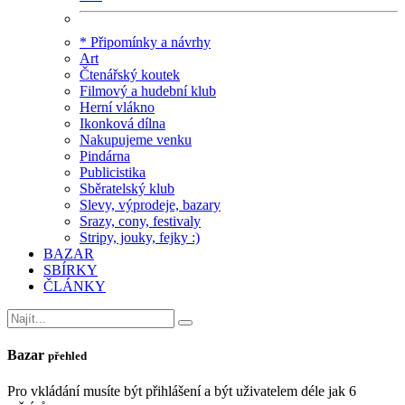
* Připomínky a návrhy
Art
Čtenářský koutek
Filmový a hudební klub
Herní vlákno
Ikonková dílna
Nakupujeme venku
Pindárna
Publicistika
Sběratelský klub
Slevy, výprodeje, bazary
Srazy, cony, festivaly
Stripy, jouky, fejky :)
BAZAR
SBÍRKY
ČLÁNKY
Bazar
přehled
Pro vkládání musíte být přihlášení a být uživatelem déle jak 6