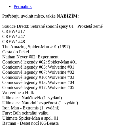
Permalink
Potřebuju uvolnit místo, takže
NABÍZÍM:
Soudce Dredd: Sebrané soudní spisy 01 - Prokletá země
CREW² #17
CREW² #47
CREW² #48
The Amazing Spider-Man #01 (1997)
Cesta do Pekel
Nathan Never #02: Experiment
Comicsové legendy #02: Spider-Man #01
Comicsové legendy #03: Wolverine #01
Comicsové legendy #07: Wolverine #02
Comicsové legendy #10: Wolverine #03
Comicsové legendy #13: Wolverine #04
Comicsové legendy #17: Wolverine #05
Wolverine a Hulk
Ultimates: Nadčlověk (1. vydání)
Ultimates: Národní bezpečnost (1. vydání)
Iron Man - Extremis (1. vydání)
Fury: Bůh ochraňuj válku
Ultimate Spider-Man a spol. 01
Batman - Deset nocí KGBeasta