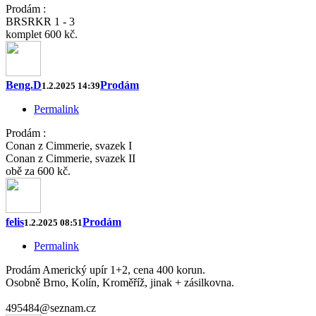
Prodám :
BRSRKR 1 - 3
komplet 600 kč.
Beng.D
Prodám
1.2.2025 14:39
Permalink
Prodám :
Conan z Cimmerie, svazek I
Conan z Cimmerie, svazek II
obě za 600 kč.
felis
Prodám
1.2.2025 08:51
Permalink
Prodám Americký upír 1+2, cena 400 korun.
Osobně Brno, Kolín, Kroměříž, jinak + zásilkovna.
495484@seznam.cz