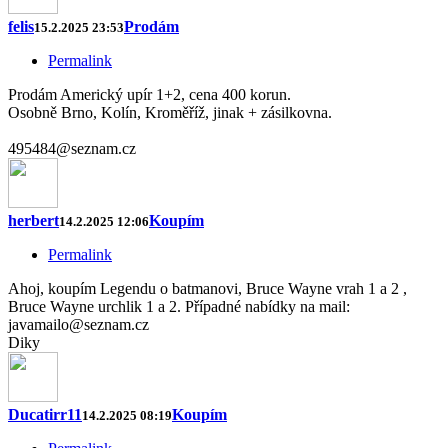
felis
Prodám
15.2.2025 23:53
Permalink
Prodám Americký upír 1+2, cena 400 korun.
Osobně Brno, Kolín, Kroměříž, jinak + zásilkovna.
495484@seznam.cz
herbert
Koupím
14.2.2025 12:06
Permalink
Ahoj, koupím Legendu o batmanovi, Bruce Wayne vrah 1 a 2 ,
Bruce Wayne urchlik 1 a 2. Případné nabídky na mail:
javamailo@seznam.cz
Diky
Ducatirr11
Koupím
14.2.2025 08:19