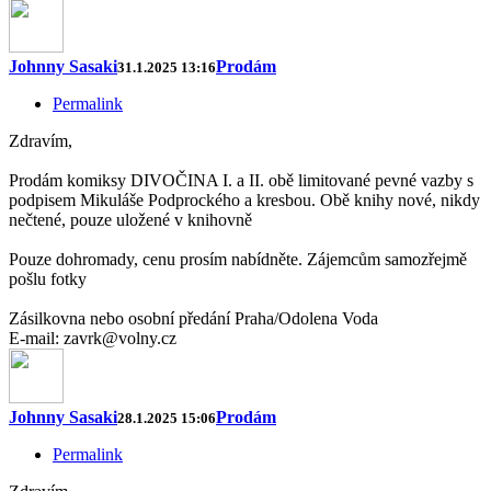
Johnny Sasaki
Prodám
31.1.2025 13:16
Permalink
Zdravím,
Prodám komiksy DIVOČINA I. a II. obě limitované pevné vazby s
podpisem Mikuláše Podprockého a kresbou. Obě knihy nové, nikdy
nečtené, pouze uložené v knihovně
Pouze dohromady, cenu prosím nabídněte. Zájemcům samozřejmě
pošlu fotky
Zásilkovna nebo osobní předání Praha/Odolena Voda
E-mail: zavrk@volny.cz
Johnny Sasaki
Prodám
28.1.2025 15:06
Permalink