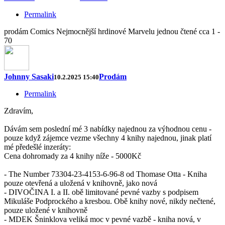
Permalink
prodám Comics Nejmocnější hrdinové Marvelu jednou čtené cca 1 -
70
Johnny Sasaki
Prodám
10.2.2025 15:40
Permalink
Zdravím,
Dávám sem poslední mé 3 nabídky najednou za výhodnou cenu -
pouze když zájemce vezme všechny 4 knihy najednou, jinak platí
mé předešlé inzeráty:
Cena dohromady za 4 knihy níže - 5000Kč
- The Number 73304-23-4153-6-96-8 od Thomase Otta - Kniha
pouze otevřená a uložená v knihovně, jako nová
- DIVOČINA I. a II. obě limitované pevné vazby s podpisem
Mikuláše Podprockého a kresbou. Obě knihy nové, nikdy nečtené,
pouze uložené v knihovně
- MDEK Šninklova veliká moc v pevné vazbě - kniha nová, v