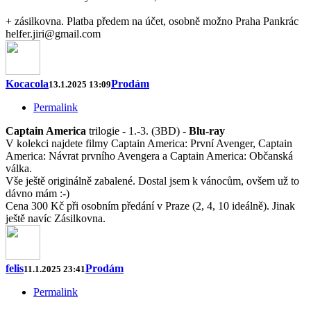
+ zásilkovna. Platba předem na účet, osobně možno Praha Pankrác
helfer.jiri@gmail.com
Kocacola
Prodám
13.1.2025 13:09
Permalink
Captain America
trilogie - 1.-3. (3BD) -
Blu-ray
V kolekci najdete filmy Captain America: První Avenger, Captain
America: Návrat prvního Avengera a Captain America: Občanská
válka.
Vše ještě originálně zabalené. Dostal jsem k vánocům, ovšem už to
dávno mám :-)
Cena 300 Kč při osobním předání v Praze (2, 4, 10 ideálně). Jinak
ještě navíc Zásilkovna.
felis
Prodám
11.1.2025 23:41
Permalink