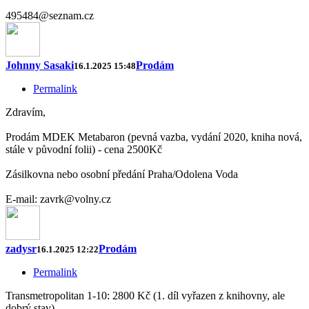
495484@seznam.cz
Johnny Sasaki
Prodám
16.1.2025 15:48
Permalink
Zdravím,
Prodám MDEK Metabaron (pevná vazba, vydání 2020, kniha nová,
stále v původní folii) - cena 2500Kč
Zásilkovna nebo osobní předání Praha/Odolena Voda
E-mail: zavrk@volny.cz
zadysr
Prodám
16.1.2025 12:22
Permalink
Transmetropolitan 1-10: 2800 Kč (1. díl vyřazen z knihovny, ale
dobrý stav)