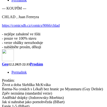
Permalink
--- KOUPÍM ---
CHLAD , Juan Ferreyra
https://comicsdb.cz/comics/9066/chlad
- nejlépe zabalené ve fólii
- pouze ve 100% stavu
- verze obálky nerozhoduje
- nabídněte prosím, děkuji
Geo
Prodám
12.2.2025 22:33
Permalink
Prodám:
Život a doba Skrblíka McKváka
Barma-Na cestách s Lékaři bez hranic po Myanmaru (Guy Delisle)
Zpěv neznáma (standardní verze)
Andělské drápky (Jodorowsky-Moebius)
Jak si nahrabat jako pornohvězda (BBart)
Fatale 1-5 (BBart)