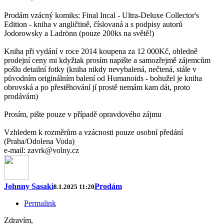
Prodám vzácný komiks: Final Incal - Ultra-Deluxe Collector's
Edition - kniha v angličtině, číslovaná a s podpisy autorů
Jodorowsky a Ladrönn (pouze 200ks na světě!)
Kniha při vydání v roce 2014 koupena za 12 000Kč, ohledně
prodejní ceny mi kdyžtak prosím napište a samozřejmě zájemcům
pošlu detailní fotky (kniha nikdy nevybalená, nečtená, stále v
původním originálním balení od Humanoids - bohužel je kniha
obrovská a po přestěhování jí prostě nemám kam dát, proto
prodávám)
Prosím, pište pouze v případě opravdového zájmu
Vzhledem k rozměrům a vzácnosti pouze osobní předání
(Praha/Odolena Voda)
e-mail: zavrk@volny.cz
Johnny Sasaki
Prodám
8.1.2025 11:20
Permalink
Zdravím,