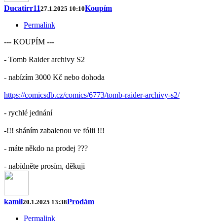
Ducatirr11
Koupím
27.1.2025 10:10
Permalink
--- KOUPÍM ---
- Tomb Raider archivy S2
- nabízím 3000 Kč nebo dohoda
https://comicsdb.cz/comics/6773/tomb-raider-archivy-s2/
- rychlé jednání
-!!! sháním zabalenou ve fólii !!!
- máte někdo na prodej ???
- nabídněte prosím, děkuji
kamil
Prodám
20.1.2025 13:38
Permalink