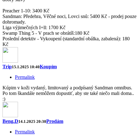
Preacher 1-10: 3400 Kč
Sandman: Předehra, Věčné noci, Lovci snů: 5400 Kč - prodej pouze
dohromady.
Liga výjimečných I+ll: 1700 Kč
Swamp Thing 5 - V prach se obrátíš:180 Kč
Poslední detektiv - Vykoupení (standardní obálka, zabalená): 180
Kč
Trip
Koupím
15.1.2025 10:40
Permalink
Kúpim v koži vydaný, limitovaný a podpísaný Sandman omnibus.
Po tom škandále nemôžem dopustiť, aby ste také niečo mali doma..
:)
Beng.D
Prodám
14.1.2025 20:30
Permalink