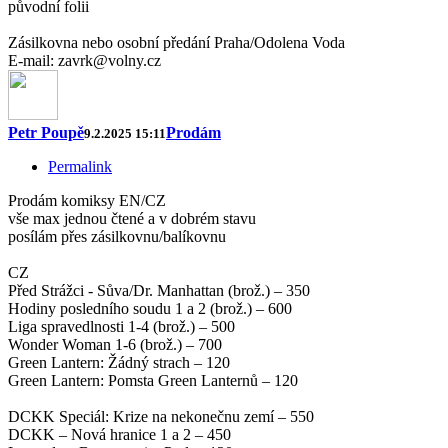
původní folii
Zásilkovna nebo osobní předání Praha/Odolena Voda
E-mail: zavrk@volny.cz
Petr Poupě
Prodám
9.2.2025 15:11
Permalink
Prodám komiksy EN/CZ
vše max jednou čtené a v dobrém stavu
posílám přes zásilkovnu/balíkovnu
CZ
Před Strážci - Sůva/Dr. Manhattan (brož.) – 350
Hodiny posledního soudu 1 a 2 (brož.) – 600
Liga spravedlnosti 1-4 (brož.) – 500
Wonder Woman 1-6 (brož.) – 700
Green Lantern: Žádný strach – 120
Green Lantern: Pomsta Green Lanternů – 120
DCKK Speciál: Krize na nekonečnu zemí – 550
DCKK – Nová hranice 1 a 2 – 450