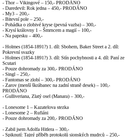
- Thor – Vikingové – 150,- PRODÁNO
- Daredevil: Rok jedna – 450,- PRODÁNO
- My3 – 200,-
- Bitevní pole – 250,-
- Pohádka o zlobivé kryse (pevná vazba) – 300,-
- Krysí královny 1 – Šmrncem a magií – 100,-
- Na paprsku – 400,-
- Holmes (1854-1891?) 1. díl: Sbohem, Baker Street a 2. díl:
Pokrevní svazky
- Holmes (1854-1891?) 3. díl: Stín pochybnosti a 4. díl: Paní ze
Scutari
- Pouze dohromady za 300,- PRODÁNO
- Singl – 250,-
- Fantomas se zlobí – 300,- PRODÁNO
- Zarov (menší škrábanec na zadní straně desek) – 100,-
PRODÁNO
- Gulliveriana, Zlatý osel (Manara) – 300,-
- Lonesome 1 – Kazatelova stezka
- Lonesome 2 – Rufiáni
- Pouze dohromady za 200,- PRODÁNO
- Zabil jsem Adolfa Hitlera – 300,-
- Spiknutí: Tajný příběh protokolů sionských mudrců – 250,-