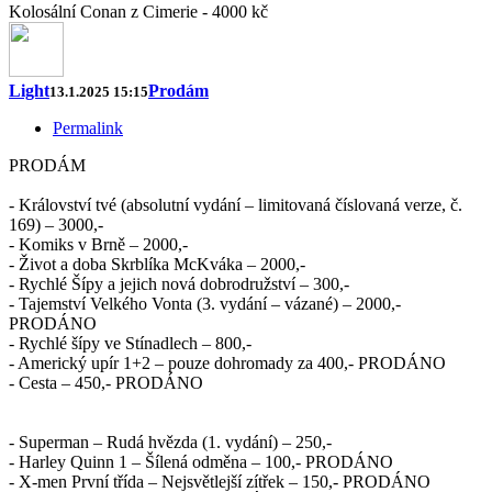
Kolosální Conan z Cimerie - 4000 kč
Light
Prodám
13.1.2025 15:15
Permalink
PRODÁM
- Království tvé (absolutní vydání – limitovaná číslovaná verze, č.
169) – 3000,-
- Komiks v Brně – 2000,-
- Život a doba Skrblíka McKváka – 2000,-
- Rychlé Šípy a jejich nová dobrodružství – 300,-
- Tajemství Velkého Vonta (3. vydání – vázané) – 2000,-
PRODÁNO
- Rychlé šípy ve Stínadlech – 800,-
- Americký upír 1+2 – pouze dohromady za 400,- PRODÁNO
- Cesta – 450,- PRODÁNO
- Superman – Rudá hvězda (1. vydání) – 250,-
- Harley Quinn 1 – Šílená odměna – 100,- PRODÁNO
- X-men První třída – Nejsvětlejší zítřek – 150,- PRODÁNO