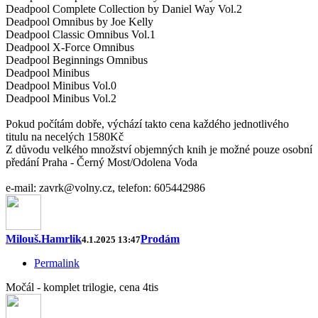
Deadpool Complete Collection by Daniel Way Vol.2
Deadpool Omnibus by Joe Kelly
Deadpool Classic Omnibus Vol.1
Deadpool X-Force Omnibus
Deadpool Beginnings Omnibus
Deadpool Minibus
Deadpool Minibus Vol.0
Deadpool Minibus Vol.2
Pokud počítám dobře, výchází takto cena každého jednotlivého
titulu na necelých 1580Kč
Z důvodu velkého množství objemných knih je možné pouze osobní
předání Praha - Černý Most/Odolena Voda
e-mail: zavrk@volny.cz, telefon: 605442986
Milouš.Hamrlik
Prodám
4.1.2025 13:47
Permalink
Močál - komplet trilogie, cena 4tis