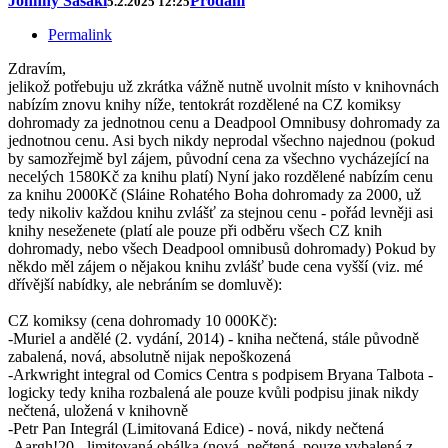
Johnny Sasaki
Prodám
5.2.2025 12:25
Permalink
Zdravím,
jelikož potřebuju už zkrátka vážně nutně uvolnit místo v knihovnách
nabízím znovu knihy níže, tentokrát rozdělené na CZ komiksy
dohromady za jednotnou cenu a Deadpool Omnibusy dohromady za
jednotnou cenu. Asi bych nikdy neprodal všechno najednou (pokud
by samozřejmě byl zájem, původní cena za všechno vycházející na
necelých 1580Kč za knihu platí) Nyní jako rozdělené nabízím cenu
za knihu 2000Kč (Sláine Rohatého Boha dohromady za 2000, už
tedy nikoliv každou knihu zvlášť za stejnou cenu - pořád levněji asi
knihy neseženete (platí ale pouze při odběru všech CZ knih
dohromady, nebo všech Deadpool omnibusů dohromady) Pokud by
někdo měl zájem o nějakou knihu zvlášť bude cena vyšší (viz. mé
dřívější nabídky, ale nebráním se domluvě):
CZ komiksy (cena dohromady 10 000Kč):
-Muriel a andělé (2. vydání, 2014) - kniha nečtená, stále původně
zabalená, nová, absolutně nijak nepoškozená
-Arkwright integral od Comics Centra s podpisem Bryana Talbota -
logicky tedy kniha rozbalená ale pouze kvůli podpisu jinak nikdy
nečtená, uložená v knihovně
-Petr Pan Integrál (Limitovaná Edice) - nová, nikdy nečtená
-Aargh!20 - limitovaná obálka (nová, nečtená, pouze vybalená z