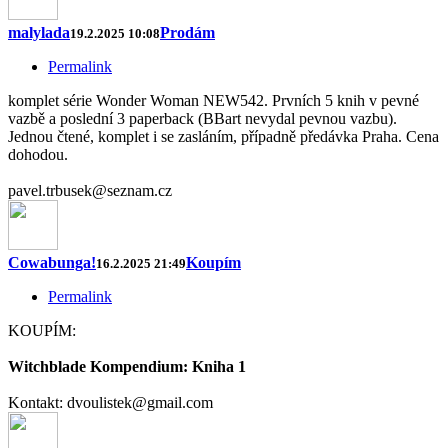
malylada
Prodám
19.2.2025 10:08
Permalink
komplet série Wonder Woman NEW542. Prvních 5 knih v pevné
vazbě a poslední 3 paperback (BBart nevydal pevnou vazbu).
Jednou čtené, komplet i se zasláním, případně předávka Praha. Cena
dohodou.
pavel.trbusek@seznam.cz
Cowabunga!
Koupím
16.2.2025 21:49
Permalink
KOUPÍM:
Witchblade Kompendium: Kniha 1
Kontakt: dvoulistek@gmail.com