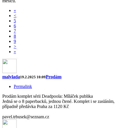
měsíců.
«
<
5
6
7
8
9
>
»
malylada
Prodám
19.2.2025 10:09
Permalink
Prodám komplet sérii Deadpoola: Míláček publika
Jedná se o 8 paperbacků, jednou čtené. Komplet i se zasláním,
případně předávka Praha za 1120 Kč
pavel.trbusek@seznam.cz