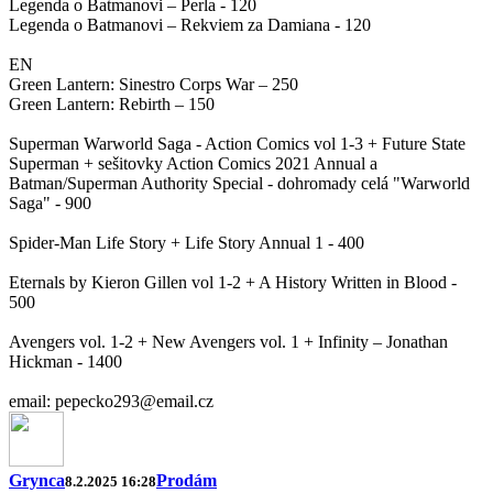
Legenda o Batmanovi – Perla - 120
Legenda o Batmanovi – Rekviem za Damiana - 120
EN
Green Lantern: Sinestro Corps War – 250
Green Lantern: Rebirth – 150
Superman Warworld Saga - Action Comics vol 1-3 + Future State
Superman + sešitovky Action Comics 2021 Annual a
Batman/Superman Authority Special - dohromady celá "Warworld
Saga" - 900
Spider-Man Life Story + Life Story Annual 1 - 400
Eternals by Kieron Gillen vol 1-2 + A History Written in Blood -
500
Avengers vol. 1-2 + New Avengers vol. 1 + Infinity – Jonathan
Hickman - 1400
email: pepecko293@email.cz
Grynca
Prodám
8.2.2025 16:28