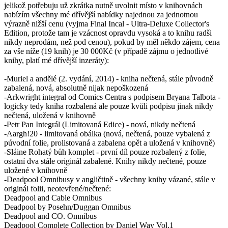
jelikož potřebuju už zkrátka nutně uvolnit místo v knihovnách
nabízím všechny mé dřívější nabídky najednou za jednotnou
výrazně nižší cenu (vyjma Final Incal - Ultra-Deluxe Collector's
Edition, protože tam je vzácnost opravdu vysoká a to knihu radši
nikdy neprodám, než pod cenou), pokud by měl někdo zájem, cena
za vše níže (19 knih) je 30 000Kč (v případě zájmu o jednotlivé
knihy, platí mé dřívější inzeráty):
-Muriel a andělé (2. vydání, 2014) - kniha nečtená, stále původně
zabalená, nová, absolutně nijak nepoškozená
-Arkwright integral od Comics Centra s podpisem Bryana Talbota -
logicky tedy kniha rozbalená ale pouze kvůli podpisu jinak nikdy
nečtená, uložená v knihovně
-Petr Pan Integrál (Limitovaná Edice) - nová, nikdy nečtená
-Aargh!20 - limitovaná obálka (nová, nečtená, pouze vybalená z
púvodní folie, prolistovaná a zabalena opět a uložená v knihovně)
-Sláine Rohatý bůh komplet - první díl pouze rozbalený z folie,
ostatní dva stále originál zabalené. Knihy nikdy nečtené, pouze
uložené v knihovně
-Deadpool Omnibusy v angličtině - všechny knihy vázané, stále v
originál folii, neotevřené/nečtené:
Deadpool and Cable Omnibus
Deadpool by Posehn/Duggan Omnibus
Deadpool and CO. Omnibus
Deadpool Complete Collection by Daniel Way Vol.1