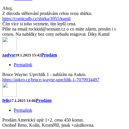
Ahoj,
Z důvodu stěhování prodávám celou svou sbírku.
https://comicsdb.cz/sbirka/3955/kamil
Čím více si toho vezmete, tím lepší cena.
Pište na email rockkid@seznam.cz o co máte zájem, prosím i s
cenou. Na nabídky bez ceny nebudu reagovat. Díky Kamil
zadysr
Prodám
19.1.2025 15:42
Permalink
Bruce Wayne: Uprchlík 1 - nabízím na Aukru.
https://aukro.cz/bruce-wayne-uprchlik-1-7079934497
felis
Prodám
17.1.2025 14:46
Permalink
Prodám Americký upír 1+2, cena 450 korun.
Osobně Brno, Kolín, Kroměříž, jinak +zásilkovna.