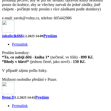
probaluji pečlivě, aby se jim nic nestalo, opravdu knihy nehodím
pouze do krabice, aby se všechny narvali do jedné zásilky, jistě
chápete - počítejte tedy prosím s více zásilkami podle domluvy)
e-mail: zavrk@volny.cz, telefon: 605442986
jakubcik666
Prodám
2.2.2025 14:09
Permalink
Prodám komiksy:
*To, co zabíjí děti - kniha 1*
(nečtené, ve fólii) -
899 Kč.
*Bludy v hlavě*
(jednou čtené, jako nové) -
150 Kč.
V případě zájmu pošlu fotky.
Možnost osobního předání v Praze.
Beng.D
Prodám
1.2.2025 14:42
Permalink