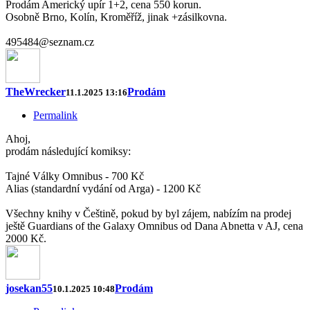
Prodám Americký upír 1+2, cena 550 korun.
Osobně Brno, Kolín, Kroměříž, jinak +zásilkovna.
495484@seznam.cz
TheWrecker
Prodám
11.1.2025 13:16
Permalink
Ahoj,
prodám následující komiksy:
Tajné Války Omnibus - 700 Kč
Alias (standardní vydání od Arga) - 1200 Kč
Všechny knihy v Češtině, pokud by byl zájem, nabízím na prodej
ještě Guardians of the Galaxy Omnibus od Dana Abnetta v AJ, cena
2000 Kč.
josekan55
Prodám
10.1.2025 10:48