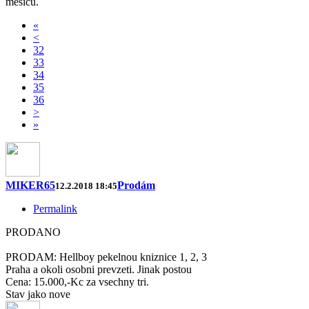
měsíců.
«
<
32
33
34
35
36
>
»
MIKER65
Prodám
12.2.2018 18:45
Permalink
PRODANO
PRODAM: Hellboy pekelnou kniznice 1, 2, 3
Praha a okoli osobni prevzeti. Jinak postou
Cena: 15.000,-Kc za vsechny tri.
Stav jako nove