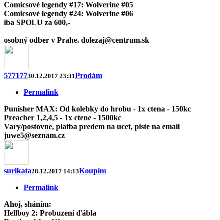
Comicsové legendy #17: Wolverine #05
Comicsové legendy #24: Wolverine #06
iba SPOLU za 600,-
osobný odber v Prahe. dolezaj@centrum.sk
577177
Prodám
30.12.2017 23:31
Permalink
Punisher MAX: Od kolebky do hrobu - 1x ctena - 150kc
Preacher 1,2,4,5 - 1x ctene - 1500kc
Vary/postovne, platba predem na ucet, piste na email
juwe5@seznam.cz
surikata
Koupím
28.12.2017 14:13
Permalink
Ahoj, sháním:
Hellboy 2: Probuzení ďábla