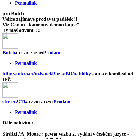
Permalink
pro Butch
Velice zajímavé prodavat padělek !!!
Viz Conan "kamenný demon kopie"
Ty máš odvahu !!!
Butch
Prodám
4.12.2017 16:09
Permalink
http://aukro.cz/uzivatel/BarkaBB/nabidky
- aukce komiksů od
1kč!
strelec2711
Prodám
4.12.2017 14:51
Permalink
Dále nabízím :
Strážci / A. Moore : pevná vazba 2. vydání v českém jazyce -