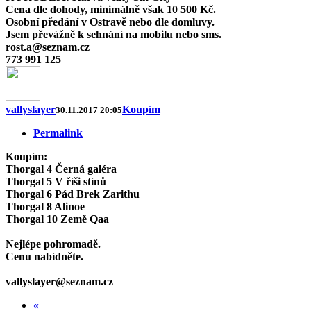
Cena dle dohody, minimálně však 10 500 Kč.
Osobní předání v Ostravě nebo dle domluvy.
Jsem převážně k sehnání na mobilu nebo sms.
rost.a@seznam.cz
773 991 125
vallyslayer
Koupím
30.11.2017 20:05
Permalink
Koupím:
Thorgal 4 Černá galéra
Thorgal 5 V říši stínů
Thorgal 6 Pád Brek Zarithu
Thorgal 8 Alinoe
Thorgal 10 Země Qaa
Nejlépe pohromadě.
Cenu nabídněte.
vallyslayer@seznam.cz
«