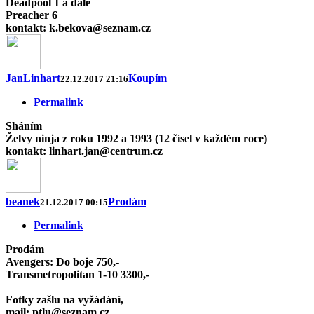
Deadpool 1 a dále
Preacher 6
kontakt: k.bekova@seznam.cz
JanLinhart
Koupím
22.12.2017 21:16
Permalink
Sháním
Želvy ninja z roku 1992 a 1993 (12 čísel v každém roce)
kontakt: linhart.jan@centrum.cz
beanek
Prodám
21.12.2017 00:15
Permalink
Prodám
Avengers: Do boje 750,-
Transmetropolitan 1-10 3300,-
Fotky zašlu na vyžádání,
mail: ptlu@seznam.cz