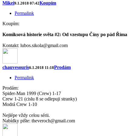
Mikei
Koupím
9.1.2018 07:42
Permalink
Koupím:
Komiksová historie světa #2: Od vzestupu Číny po pád Říma
Kontakt: lubos.sikola@gmail.com
chauvesouris
Prodám
6.1.2018 11:18
Permalink
Prodám:
Spider-Man 1999 (Crew) 1-17
Crew 1-21 (cislu 8 se odlepuji stranky)
Modrá Crew 1-10
Nejlépe vždy celou sérii.
Nabídky pište: theveroch@gmail.com