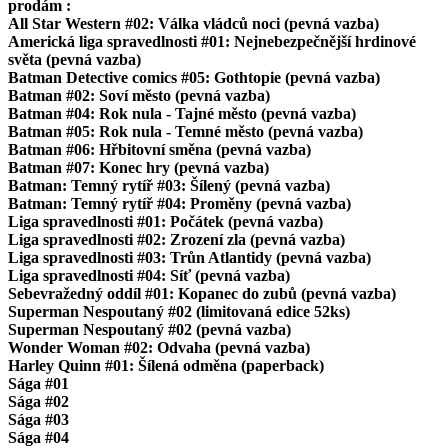
prodám :
All Star Western #02: Válka vládců noci (pevná vazba)
Americká liga spravedlnosti #01: Nejnebezpečnější hrdinové
světa (pevná vazba)
Batman Detective comics #05: Gothtopie (pevná vazba)
Batman #02: Soví město (pevná vazba)
Batman #04: Rok nula - Tajné město (pevná vazba)
Batman #05: Rok nula - Temné město (pevná vazba)
Batman #06: Hřbitovní směna (pevná vazba)
Batman #07: Konec hry (pevná vazba)
Batman: Temný rytíř #03: Šílený (pevná vazba)
Batman: Temný rytíř #04: Proměny (pevná vazba)
Liga spravedlnosti #01: Počátek (pevná vazba)
Liga spravedlnosti #02: Zrození zla (pevná vazba)
Liga spravedlnosti #03: Trůn Atlantidy (pevná vazba)
Liga spravedlnosti #04: Síť (pevná vazba)
Sebevražedný oddíl #01: Kopanec do zubů (pevná vazba)
Superman Nespoutaný #02 (limitovaná edice 52ks)
Superman Nespoutaný #02 (pevná vazba)
Wonder Woman #02: Odvaha (pevná vazba)
Harley Quinn #01: Šílená odměna (paperback)
Sága #01
Sága #02
Sága #03
Sága #04