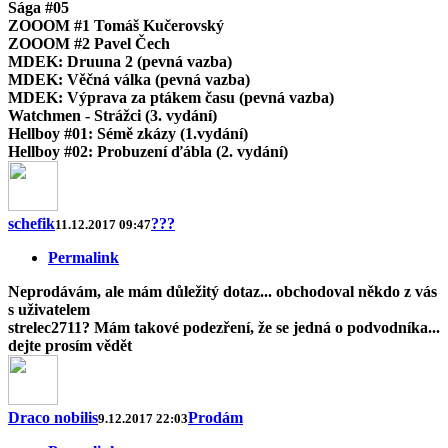
Sága #05
ZOOOM #1 Tomáš Kučerovský
ZOOOM #2 Pavel Čech
MDEK: Druuna 2 (pevná vazba)
MDEK: Věčná válka (pevná vazba)
MDEK: Výprava za ptákem času (pevná vazba)
Watchmen - Strážci (3. vydání)
Hellboy #01: Sémě zkázy (1.vydání)
Hellboy #02: Probuzení ďábla (2. vydání)
schefik
???
11.12.2017 09:47
Permalink
Neprodávám, ale mám důležitý dotaz... obchodoval někdo z vás
s uživatelem
strelec2711? Mám takové podezření, že se jedná o podvodníka...
dejte prosím vědět
Draco nobilis
Prodám
9.12.2017 22:03