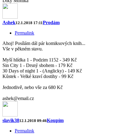
Diky Monika
Ashek
Prodám
12.1.2018 17:11
Permalink
Ahoj! Posílám dál pár komiksových knih...
Vše v pěkném stavu.
Myší hlídka 1 - Podzim 1152 - 349 Kč
Sin City 1 - Drsný sbohem - 179 Kč
30 Days of night 1 - (Anglicky) - 149 Kč
Kůstek - Velké kraví dostihy - 99 Kč
Jednotlivě, nebo vše za 680 Kč
ashek@email.cz
slavik38
Koupím
12.1.2018 09:46
Permalink