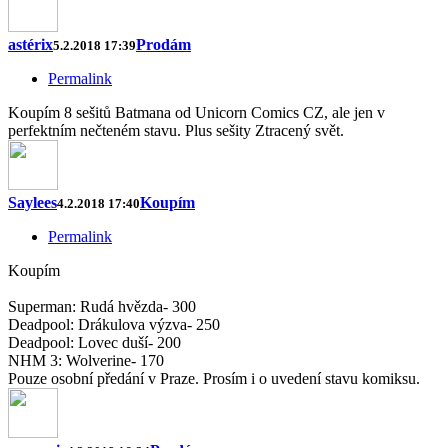
astérix
Prodám
5.2.2018 17:39
Permalink
Koupím 8 sešitů Batmana od Unicorn Comics CZ, ale jen v
perfektním nečteném stavu. Plus sešity Ztracený svět.
Saylees
Koupím
4.2.2018 17:40
Permalink
Koupím
Superman: Rudá hvězda- 300
Deadpool: Drákulova výzva- 250
Deadpool: Lovec duší- 200
NHM 3: Wolverine- 170
Pouze osobní předání v Praze. Prosím i o uvedení stavu komiksu.