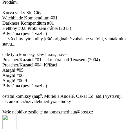
Prodám:
Kurva velký Sin City
Witchblade Kompendium #01
Darkness Kompendium #01
Hellboy #02: Probuzení ďábla (2013)
Bílý láma (pevná vazba)
.....všechny tyto knihy ještě originálně zabalené ve fólii, v intaktním
stavu.....
dále tyto komiksy, stav luxus, nové:
Preacher/Kazatel #01: Jako pára nad Texasem (2004)
Preacher/Kazatel #04: Křižáci
Aargh! #05
Aargh! #06
Aargh! #06.9
Bílý láma (pevná vazba)
ostatní komiksy (např. Muriel a Andělé, Oskar Ed, atd.) vystavuji
na: aukro.cz/uzivatel/merhyx/nabidky
Vaše nabídky zasílejte na tomas.merhaut@post.cz