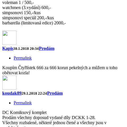
voleman 1 / 500,-
watchmen (3.vydání) 600,-
simpsonovi 150,-/kus
simpsonovi speciál 200,-/kus
barbarella (limitovaná edice) 2000,-
Kapis
Prodám
30.1.2018 20:34
Permalink
Koupím Čtyřlístek 666 za 666 korun pekelných a můžem u toho
obětovat kozla!
koudak89
Prodám
29.1.2018 22:24
Permalink
DC Komiksový komplet
Prodám všechny doposud vydané díly DCKK 1-28.
Všechny rozbalené, některé jednou čtené a všechny jsou v