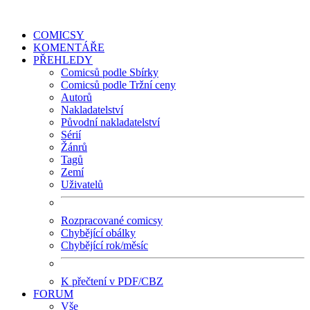
COMICSY
KOMENTÁŘE
PŘEHLEDY
Comicsů podle Sbírky
Comicsů podle Tržní ceny
Autorů
Nakladatelství
Původní nakladatelství
Sérií
Žánrů
Tagů
Zemí
Uživatelů
Rozpracované comicsy
Chybějící obálky
Chybějící rok/měsíc
K přečtení v PDF/CBZ
FORUM
Vše