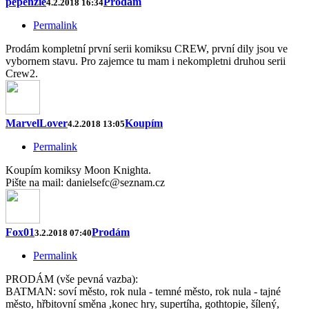
pepenzie
Prodám
4.2.2018 16:34
Permalink
Prodám kompletní první serii komiksu CREW, první dily jsou ve
vybornem stavu. Pro zajemce tu mam i nekompletni druhou serii
Crew2.
MarvelLover
Koupím
4.2.2018 13:05
Permalink
Koupím komiksy Moon Knighta.
Pište na mail: danielsefc@seznam.cz
Fox01
Prodám
3.2.2018 07:40
Permalink
PRODÁM (vše pevná vazba):
BATMAN: soví město, rok nula - temné město, rok nula - tajné
město, hřbitovní směna ,konec hry, supertíha, gothtopie, šílený,