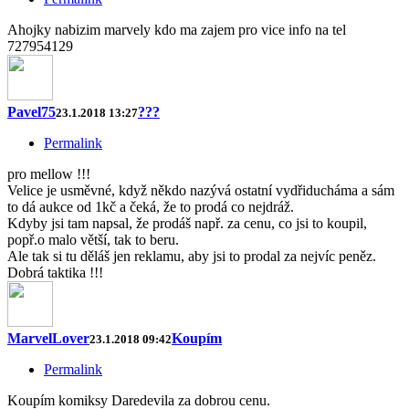
Ahojky nabizim marvely kdo ma zajem pro vice info na tel
727954129
Pavel75
???
23.1.2018 13:27
Permalink
pro mellow !!!
Velice je usměvné, když někdo nazývá ostatní vydřiducháma a sám
to dá aukce od 1kč a čeká, že to prodá co nejdráž.
Kdyby jsi tam napsal, že prodáš např. za cenu, co jsi to koupil,
popř.o malo větší, tak to beru.
Ale tak si tu děláš jen reklamu, aby jsi to prodal za nejvíc peněz.
Dobrá taktika !!!
MarvelLover
Koupím
23.1.2018 09:42
Permalink
Koupím komiksy Daredevila za dobrou cenu.