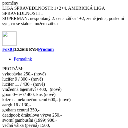
proměny
LIGA SPRAVEDLNOSTI: 1+2+4, AMERICKÁ LIGA
SPRAVEDLNOSTI 1
SUPERMAN: nespoutaný 2. cena zítřka 1+2, země jedna, poslední
syn, co se stalo s mužem zítřka
Fox01
Prodám
3.2.2018 07:34
Permalink
PRODÁM:
vykopávka 250,- (nové)
lucifer 9 / 300,- (nové)
lucifer 11 / 430,- (nové)
vražedná tajemství / 400,- (nové)
goon 0+6+7/ 400,-kus (nové)
krize na nekonečnu zemí 600,- (nové)
aargh 16 / 130,-
gotham central 350,-
deadpool: drákulova výzva 250,-
svorní gambusíni (1999) 900,-
večná válka (pevná) 1500,-