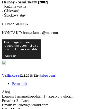
Hellboy - Sémě zkázy [2002]
- Kožená vazba
- Číslovaná
- Špičkový stav
CENA:
50.000,-
KONTAKT: honza.lamac@me.com
Vaflickova
Koupím
12.1.2018 22:44
Permalink
Ahoj,
koupim Transmetropolitan 1 - Zpatky v ulicich
Preacher 3 - Lovci
Email: valickova@icloud.com