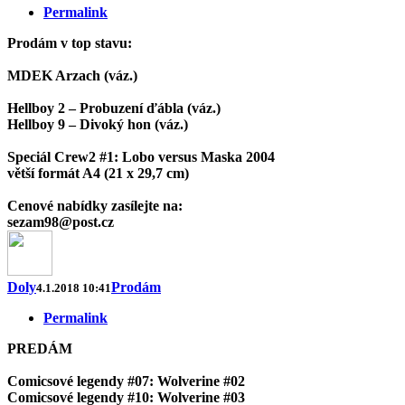
Permalink
Prodám v top stavu:
MDEK Arzach (váz.)
Hellboy 2 – Probuzení ďábla (váz.)
Hellboy 9 – Divoký hon (váz.)
Speciál Crew2 #1: Lobo versus Maska 2004
větší formát A4 (21 x 29,7 cm)
Cenové nabídky zasílejte na:
sezam98@post.cz
Doly
Prodám
4.1.2018 10:41
Permalink
PREDÁM
Comicsové legendy #07: Wolverine #02
Comicsové legendy #10: Wolverine #03