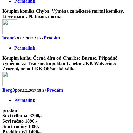
Permalink
Koupím komiks Chyba. Výměna za některé raritní komiksy,
které mám v Nabízím, možná.
beanek
Prodám
9.12.2017 21:22
Permalink
Koupím knihu Černá díra od Charlese Burnse. Případně
výměnou za Transmetropolitan 1, nebo UKK Wolverine:
Zrození, nebo UKK Občanská válka
Borg3po
Prodám
8.12.2017 18:37
Permalink
prodám
Soví tribunál 3290,-
Soví město 1890,-
Smrt rodiny 1390,-
Predátor č.1 1490,-