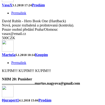
VasaX
Prodám
5.1.2018 17:24
Permalink
David Rubín - Hero Book One (Hardback)
Nová, pouze rozbalená a prolistovaná (kontrola).
Pouze osobní předání Praha/Olomouc
vasax@email.cz
500CZK
Martuša
Koupím
5.1.2018 10:14
Permalink
KUPIM!!! KUPIM!!! KUPIM!!!
NHM 20: Punisher
...................................martus.nagyova@gmail.com
0jurapert1
Prodám
4.1.2018 15:04