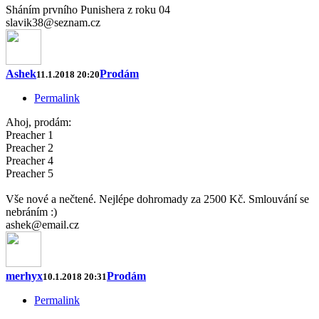
Sháním prvního Punishera z roku 04
slavik38@seznam.cz
Ashek
Prodám
11.1.2018 20:20
Permalink
Ahoj, prodám:
Preacher 1
Preacher 2
Preacher 4
Preacher 5
Vše nové a nečtené. Nejlépe dohromady za 2500 Kč. Smlouvání se
nebráním :)
ashek@email.cz
merhyx
Prodám
10.1.2018 20:31
Permalink