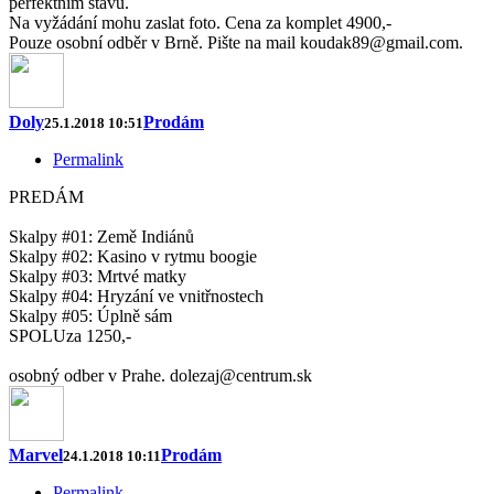
perfektním stavu.
Na vyžádání mohu zaslat foto. Cena za komplet 4900,-
Pouze osobní odběr v Brně. Pište na mail koudak89@gmail.com.
Doly
Prodám
25.1.2018 10:51
Permalink
PREDÁM
Skalpy #01: Země Indiánů
Skalpy #02: Kasino v rytmu boogie
Skalpy #03: Mrtvé matky
Skalpy #04: Hryzání ve vnitřnostech
Skalpy #05: Úplně sám
SPOLUza 1250,-
osobný odber v Prahe. dolezaj@centrum.sk
Marvel
Prodám
24.1.2018 10:11
Permalink