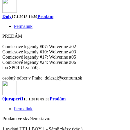
Doly
Prodám
17.1.2018 11:59
Permalink
PREDÁM
Comicsové legendy #07: Wolverine #02
Comicsové legendy #10: Wolverine #03
Comicsové legendy #17: Wolverine #05
Comicsové legendy #24: Wolverine #06
iba SPOLU za 550,-
osobný odber v Prahe. dolezaj@centrum.sk
0jurapert1
Prodám
15.1.2018 09:38
Permalink
Prodám ve skvělém stavu:
1.vydání HELLBOY 1 - Sémě zkázy (váz.)