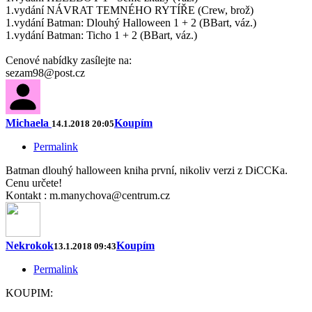
1.vydání NÁVRAT TEMNÉHO RYTÍŘE (Crew, brož)
1.vydání Batman: Dlouhý Halloween 1 + 2 (BBart, váz.)
1.vydání Batman: Ticho 1 + 2 (BBart, váz.)
Cenové nabídky zasílejte na:
sezam98@post.cz
Michaela
Koupím
14.1.2018 20:05
Permalink
Batman dlouhý halloween kniha první, nikoliv verzi z DiCCKa.
Cenu určete!
Kontakt : m.manychova@centrum.cz
Nekrokok
Koupím
13.1.2018 09:43
Permalink
KOUPIM: