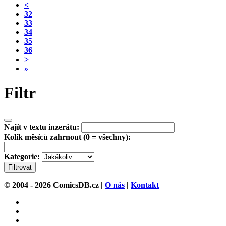
<
32
33
34
35
36
>
»
Filtr
Najít v textu inzerátu:
Kolik měsíců zahrnout (0 = všechny):
Kategorie:
Filtrovat
© 2004 - 2026 ComicsDB.cz |
O nás
|
Kontakt