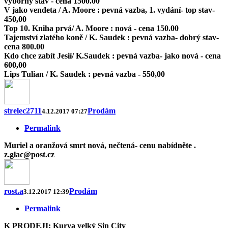
výborný stav - cena 1500.00
V jako vendeta / A. Moore : pevná vazba, 1. vydání- top stav-
450,00
Top 10. Kniha prvá/ A. Moore : nová - cena 150.00
Tajemství zlatého koně / K. Saudek : pevná vazba- dobrý stav-
cena 800.00
Kdo chce zabít Jesií/ K.Saudek : pevná vazba- jako nová - cena
600,00
Lips Tulian / K. Saudek : pevná vazba - 550,00
strelec2711
Prodám
4.12.2017 07:27
Permalink
Muriel a oranžová smrt nová, nečtená- cenu nabídněte .
z.glac@post.cz
rost.a
Prodám
3.12.2017 12:39
Permalink
K PRODEJI: Kurva velký Sin City