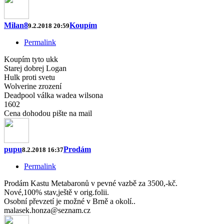
Milan8
Koupím
9.2.2018 20:59
Permalink
Koupím tyto ukk
Starej dobrej Logan
Hulk proti svetu
Wolverine zrození
Deadpool válka wadea wilsona
1602
Cena dohodou pište na mail
pupu
Prodám
8.2.2018 16:37
Permalink
Prodám Kastu Metabaronů v pevné vazbě za 3500,-kč.
Nové,100% stav,ještě v orig.folii.
Osobní převzetí je možné v Brně a okolí..
malasek.honza@seznam.cz