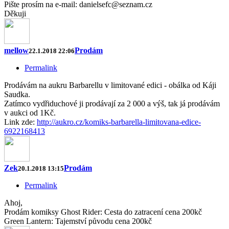
Pište prosím na e-mail: danielsefc@seznam.cz
Děkuji
mellow
Prodám
22.1.2018 22:06
Permalink
Prodávám na aukru Barbarellu v limitované edici - obálka od Káji
Saudka.
Zatímco vydřiduchové ji prodávají za 2 000 a výš, tak já prodávám
v aukci od 1Kč.
Link zde:
http://aukro.cz/komiks-barbarella-limitovana-edice-
6922168413
Zek
Prodám
20.1.2018 13:15
Permalink
Ahoj,
Prodám komiksy Ghost Rider: Cesta do zatracení cena 200kč
Green Lantern: Tajemství původu cena 200kč