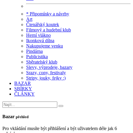
* Připomínky a návrhy
Art
Čtenářský koutek
Filmový a hudební klub
Herní vlákno
Ikonková dílna
Nakupujeme venku
Pindárna
Publicistika
Sběratelský klub
Slevy, výprodeje, bazary
Srazy, cony, festivaly
Stripy, jouky, fejky :)
BAZAR
SBÍRKY
ČLÁNKY
Bazar
přehled
Pro vkládání musíte být přihlášení a být uživatelem déle jak 6