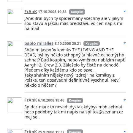
FrAnK
17.10.2008 19:38
Koupím
JAne:Bral bych ty spidermany vsechny ale v jakym
sou stavu a jakou mas predstavu vo cen napis mi
na mail
pablo miralles
8.10.2008 20:21
Koupím
Sháním Jasonův komiks THE LIVING AND THE
DEAD, byl by někdo schopný (a hlavně ochotný) ho
sehnat? Buď koupím, nebo výměnou nabízím např.
Aargh! 2, Crew 2,3. Záleželo by čistě na dohodě.
Předem díky každému kdo se ozve.
Taky sháním nějaký nový "zdroj" na komiksy z
Polska, ten dosavadní definitivně vyschnul. Neví
někdo o něčem?
FrAnK
6.10.2008 18:48
Koupím
Spider-man: to nevadi dyztak kdybys moh sehnat
neco podobny tak mi napis na splitos@seznam.cz
mej se..
FrAnK
25.9.2008 19:37
Koupím