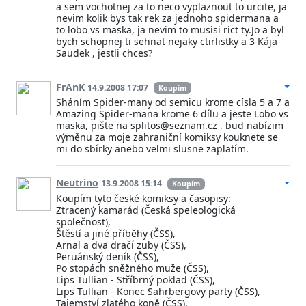
a sem vochotnej za to neco vyplaznout to urcite, ja
nevim kolik bys tak rek za jednoho spidermana a
to lobo vs maska, ja nevim to musisi rict ty.Jo a byl
bych schopnej ti sehnat nejaky ctirlistky a 3 Kája
Saudek , jestli chces?
FrAnK
14.9.2008 17:07
Koupím
Sháním Spider-many od semicu krome císla 5 a 7 a
Amazing Spider-mana krome 6 dílu a jeste Lobo vs
maska, pište na splitos@seznam.cz , bud nabízim
výměnu za moje zahraniční komiksy kouknete se
mi do sbírky anebo velmi slusne zaplatím.
Neutrino
13.9.2008 15:14
Koupím
Koupím tyto české komiksy a časopisy:
Ztracený kamarád (Česká speleologická
společnost),
Štěstí a jiné příběhy (ČSS),
Arnal a dva dračí zuby (ČSS),
Peruánský deník (ČSS),
Po stopách sněžného muže (ČSS),
Lips Tullian - Stříbrný poklad (ČSS),
Lips Tullian - Konec Sahrbergovy party (ČSS),
Tajemství zlatého koně (ČSS),