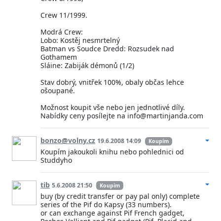
Crew 11/1999.
Modrá Crew:
Lobo: Kostěj nesmrtelný
Batman vs Soudce Dredd: Rozsudek nad
Gothamem
Sláine: Zabiják démonů (1/2)
Stav dobrý, vnitřek 100%, obaly občas lehce
ošoupané.
Možnost koupit vše nebo jen jednotlivé díly.
Nabídky ceny posílejte na info@martinjanda.com
bonzo@volny.cz
19.6.2008 14:09
Koupím
Koupím jakoukoli knihu nebo pohlednici od
Studdyho
tib
5.6.2008 21:50
Koupím
buy (by credit transfer or pay pal only) complete
series of the Pif do Kapsy (33 numbers).
or can exchange against Pif French gadget,