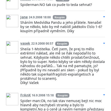
Spiderman:NO tak co pude to teda sehnat?
Jane
24.9.2008 18:00
Koupím
Sháním Medvídka Pandu a jeho přátele. Nenašel
by se někdo, kdo by mě nabídl jakékoliv číslo 1-6?
koupím případně vyměním. Díky
vasek
22.9.2008 00:57
Koupím
Sheila 1-Mstitelka. Četl jsem, že prej to mělo
extrémní náklad, ale mě se ňák nepodařilo to
sehnat. Kdybyste někdo chtěli prodat/čenžnout,
bylo by to super. Nebo kdyby se vám někdy dostala
náhodou do pařátů... Tak na mě pamatujte, jo?
(Případně by mi nevadil ani sken - pokud by byl
někdo tak superkalifragilisti-expialigetisch a
protáhnul to scanem).
Díky! Vašek
FrAnK
16.9.2008 15:18
Koupím
Spider-man:Ok, no tak stav nemusej bejt nic moc
hlavně aby nechybeli stranky a bylo to
kompletní.No a o ceně já nevím nemám představu