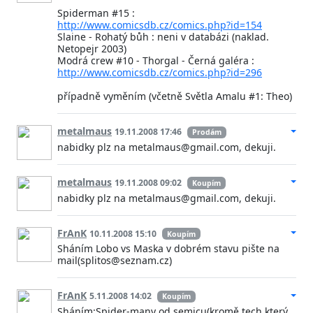
Spiderman #15 :
http://www.comicsdb.cz/comics.php?id=154
Slaine - Rohatý bůh : neni v databázi (naklad.
Netopejr 2003)
Modrá crew #10 - Thorgal - Černá galéra :
http://www.comicsdb.cz/comics.php?id=296
případně vyměním (včetně Světla Amalu #1: Theo)
metalmaus
19.11.2008 17:46
Prodám
nabidky plz na metalmaus@gmail.com, dekuji.
metalmaus
19.11.2008 09:02
Koupím
nabidky plz na metalmaus@gmail.com, dekuji.
FrAnK
10.11.2008 15:10
Koupím
Sháním Lobo vs Maska v dobrém stavu pište na
mail(splitos@seznam.cz)
FrAnK
5.11.2008 14:02
Koupím
Sháním:Spider-many od semicu(kromě tech který