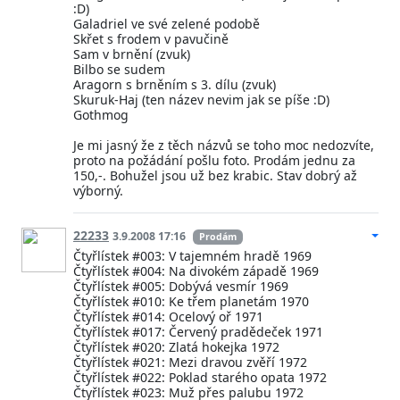
:D)
Galadriel ve své zelené podobě
Skřet s frodem v pavučině
Sam v brnění (zvuk)
Bilbo se sudem
Aragorn s brněním s 3. dílu (zvuk)
Skuruk-Haj (ten název nevim jak se píše :D)
Gothmog
Je mi jasný že z těch názvů se toho moc nedozvíte,
proto na požádání pošlu foto. Prodám jednu za
150,-. Bohužel jsou už bez krabic. Stav dobrý až
výborný.
22233
3.9.2008 17:16
Prodám
Čtyřlístek #003: V tajemném hradě 1969
Čtyřlístek #004: Na divokém západě 1969
Čtyřlístek #005: Dobývá vesmír 1969
Čtyřlístek #010: Ke třem planetám 1970
Čtyřlístek #014: Ocelový oř 1971
Čtyřlístek #017: Červený pradědeček 1971
Čtyřlístek #020: Zlatá hokejka 1972
Čtyřlístek #021: Mezi dravou zvěří 1972
Čtyřlístek #022: Poklad starého opata 1972
Čtyřlístek #023: Muž přes palubu 1972