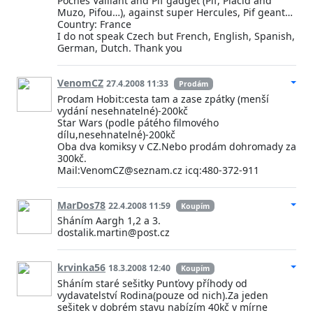
Poches Valliant and Pif gadget (Pif, Placid and
Muzo, Pifou…), against super Hercules, Pif geant…
Country: France
I do not speak Czech but French, English, Spanish,
German, Dutch. Thank you
VenomCZ
27.4.2008 11:33
Prodám
Prodam Hobit:cesta tam a zase zpátky (menší
vydání nesehnatelné)-200kč
Star Wars (podle pátého filmového
dílu,nesehnatelné)-200kč
Oba dva komiksy v CZ.Nebo prodám dohromady za
300kč.
Mail:VenomCZ@seznam.cz icq:480-372-911
MarDos78
22.4.2008 11:59
Koupím
Sháním Aargh 1,2 a 3.
dostalik.martin@post.cz
krvinka56
18.3.2008 12:40
Koupím
Sháním staré sešitky Punťovy příhody od
vydavatelství Rodina(pouze od nich).Za jeden
sešitek v dobrém stavu nabízím 40kč v mírne