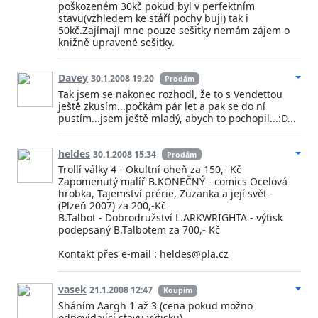
poškozeném 30kč pokud byl v perfektním
stavu(vzhledem ke stáří pochy buji) tak i
50kč.Zajímají mne pouze sešitky nemám zájem o
knižně upravené sešitky.
Davey
30.1.2008 19:20
Prodám
Tak jsem se nakonec rozhodl, že to s Vendettou
ještě zkusím...počkám pár let a pak se do ní
pustím...jsem ještě mladý, abych to pochopil...:D...
heldes
30.1.2008 15:34
Prodám
Trollí války 4 - Okultní oheň za 150,- Kč
Zapomenutý malíř B.KONEČNÝ - comics Ocelová
hrobka, Tajemství prérie, Zuzanka a její svět -
(Plzeň 2007) za 200,-Kč
B.Talbot - Dobrodružství L.ARKWRIGHTA - výtisk
podepsaný B.Talbotem za 700,- Kč
Kontakt přes e-mail : heldes@pla.cz
vasek
21.1.2008 12:47
Koupím
Sháním Aargh 1 až 3 (cena pokud možno
odpovídající stavu výtisku)