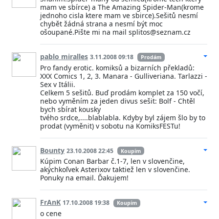
mam ve sbírce) a The Amazing Spider-Man(krome
jednoho cisla ktere mam ve sbirce).Sešitů nesmí
chybět žádná strana a nesmí být moc
ošoupané.Pište mi na mail splitos@seznam.cz
pablo miralles
3.11.2008 09:18
Prodám
Pro fandy erotic. komiksů a bizarních překladů:
XXX Comics 1, 2, 3. Manara - Gulliveriana. Tarlazzi -
Sex v Itálii.
Celkem 5 sešitů. Buď prodám komplet za 150 vočí,
nebo vyměním za jeden divus sešit: Bolf - Chtěl
bych sbírat kousky
tvého srdce,....blablabla. Kdyby byl zájem šlo by to
prodat (vyměnit) v sobotu na KomiksFESTu!
Bounty
23.10.2008 22:45
Koupím
Kúpim Conan Barbar č.1-7, len v slovenčine,
akýchkoľvek Asterixov taktiež len v slovenčine.
Ponuky na email. Ďakujem!
FrAnK
17.10.2008 19:38
Koupím
o cene