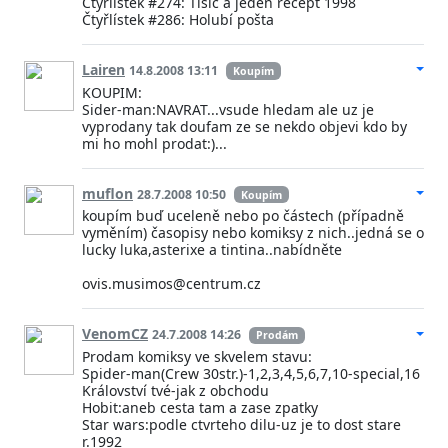
Čtyřlístek #274: Tisíc a jeden recept 1998
Čtyřlístek #286: Holubí pošta
Lairen
14.8.2008 13:11
Koupím
KOUPIM:
Sider-man:NAVRAT...vsude hledam ale uz je
vyprodany tak doufam ze se nekdo objevi kdo by
mi ho mohl prodat:)...
muflon
28.7.2008 10:50
Koupím
koupím buď uceleně nebo po částech (případně
vyměním) časopisy nebo komiksy z nich..jedná se o
lucky luka,asterixe a tintina..nabídněte
ovis.musimos@centrum.cz
VenomCZ
24.7.2008 14:26
Prodám
Prodam komiksy ve skvelem stavu:
Spider-man(Crew 30str.)-1,2,3,4,5,6,7,10-special,16
Království tvé-jak z obchodu
Hobit:aneb cesta tam a zase zpatky
Star wars:podle ctvrteho dilu-uz je to dost stare
r.1992