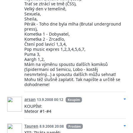
Trať se ztrácí ve tmě (ČSS),
Velký den v temelíně,
Sexuela,
Sheila,
Pérák - Toho dne byla mlha (Brutal underground
press),
Kometka 1 - Dobyvatel,
Kometka 2 - Zrcadlo,
Čtení pod lavicí 1,3,4,
Pop music expres 1,2,3,4,5,6,7,
Puma 3,
Aargh 1,2,
Mám na výměnu spoustu dalších komiksů
(Spidermani od Semicu, Lobo - kostěj
nesmrtelný...) a spoustu dalších můžu sehnat!
Mohu též slušně zaplatit. Tak napište a určitě se
dohodneme!
arsan
13.9.2008 00:12
Koupím
KOUPÍM:
Meteor #1-#4
Tauren
8.9.2008 20:08
Prodám
XIII: Ztráta paměti