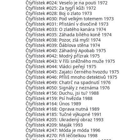
Čtyřlístek #024: Veselo je na pouti 1972
Čtyřlístek #025: Za tygří kůži 1972
Čtyřlístek #028: Boj o zlato 1973
Čtyřlístek #030: Pod velkým totemem 1973
Čtyřlístek #031: Přistání v divočině 1973
Čtyřlístek #033: O zlatého kanára 1974
Čtyřlístek #035: Záhada bílého koně 1974
Čtyřlístek #038: Pozor, zlá myš! 1974
Čtyřlístek #039: Ďáblova stěna 1974
Čtyřlístek #040: Záhadný Apobab 1975
Čtyřlístek #042: Modrý přízrak 1975
Čtyřlístek #043: V říši sněžného muže 1975
Čtyřlístek #044: Vládci peřejí 1975
Čtyřlístek #045: Zajatci černého hvozdu 1975
Čtyřlístek #046: Příliš mnoho detektivů 1975
Čtyřlístek #049: Chatrč na spadnutí 1976
Čtyřlístek #050: Signály z neznáma 1976
Čtyřlístek #156: Duchu, jsi tu? 1988
Čtyřlístek #159: Psí hvězda 1988
Čtyřlístek #164: Únos 1989
Čtyřlístek #168: Oprava nutná 1989
Čtyřlístek #185: Tučné výkupné 1991
Čtyřlístek #205: Ukradený obraz 1993
Čtyřlístek #209: Maják 1993
Čtyřlístek #247: Móda je móda 1996
Čtyřlístek #270: Fifi léčitelkou 1998