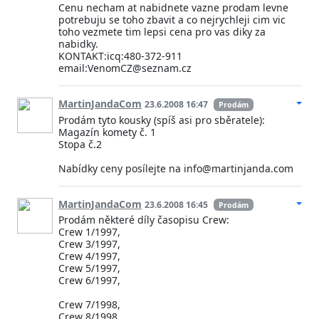
Cenu necham at nabidnete vazne prodam levne
potrebuju se toho zbavit a co nejrychleji cim vic
toho vezmete tim lepsi cena pro vas diky za
nabidky.
KONTAKT:icq:480-372-911
email:VenomCZ@seznam.cz
MartinJandaCom
23.6.2008 16:47
Prodám
Prodám tyto kousky (spíš asi pro sběratele):
Magazín komety č. 1
Stopa č.2
Nabídky ceny posílejte na info@martinjanda.com
MartinJandaCom
23.6.2008 16:45
Prodám
Prodám některé díly časopisu Crew:
Crew 1/1997,
Crew 3/1997,
Crew 4/1997,
Crew 5/1997,
Crew 6/1997,
Crew 7/1998,
Crew 8/1998,