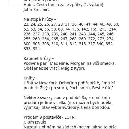
Hobit: Cesta tam a zase zpátky (1. vydání)
John Sinclair:
Na stopě hrůzy –
23, 24, 25, 26, 27, 28, 31, 36, 40, 41, 44, 46, 49, 50,
52, 53, 54, 56, 58, 68, 74, 136, 142, 169, 213, 214,
236, 237, 238, 239, 240, 241, 243, 244, 245, 246,
255, 260, 264, 265, 267, 268, 269, 272, 273, 274,
300, 305, 308, 310, 311, 312, 315, 317-340, 352,
353, 354
Kabinet hrůzy –
Podivná paní Madeline, Morganina vlčí smečka,
Oběšenec se vrací, Mág z Kypru
Knihy –
Hřbitov New York, Debořino pohřebiště, Smrtící
polibek, Živý i po smrti, Pach smrti, Bestie útočí
Některé svazky jsou v podobě 3x, kromě knih
prodám jedině v celku (no, možná bych udělal
výjimku). Stav výborný/dobrý. Cena dohodou.
Prodám 9 postaviček LOTR:
Glum (zvuk)
Nazgul s ohněm na zádech (nevim jak se to píše