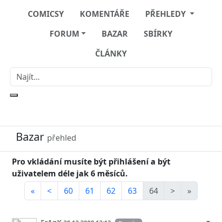
COMICSY
KOMENTÁŘE
PŘEHLEDY
FORUM
BAZAR
SBÍRKY
ČLÁNKY
Bazar
přehled
Pro vkládání musíte být přihlášení a být
uživatelem déle jak 6 měsíců.
«
<
60
61
62
63
64
>
»