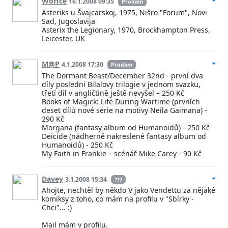
Woffce
16.1.2008 09:35
Prodám
Asteriks u Švajcarskoj, 1975, Nišro "Forum", Novi
Sad, Jugoslavija
Asterix the Legionary, 1970, Brockhampton Press,
Leicester, UK
M@P
4.1.2008 17:30
Prodám
The Dormant Beast/December 32nd - první dva
díly poslední Bilalovy trilogie v jednom svazku,
třetí díl v angličtině ještě nevyšel – 250 Kč
Books of Magick: Life During Wartime (prvních
deset dílů nové série na motivy Neila Gaimana) -
290 Kč
Morgana (fantasy album od Humanoidů) - 250 Kč
Deicide (nádherně nakreslené fantasy album od
Humanoidů) - 250 Kč
My Faith in Frankie – scénář Mike Carey - 90 Kč
Davey
3.1.2008 15:34
???
Ahojte, nechtěl by někdo V jako Vendettu za nějaké
komiksy z toho, co mám na profilu v "Sbírky -
Chci"... :)
Mail mám v profilu.