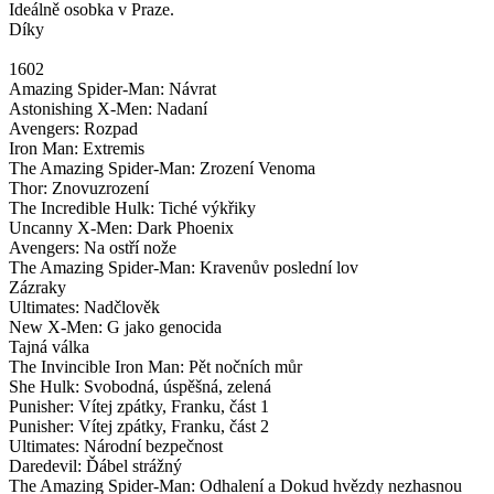
Ideálně osobka v Praze.
Díky
1602
Amazing Spider-Man: Návrat
Astonishing X-Men: Nadaní
Avengers: Rozpad
Iron Man: Extremis
The Amazing Spider-Man: Zrození Venoma
Thor: Znovuzrození
The Incredible Hulk: Tiché výkřiky
Uncanny X-Men: Dark Phoenix
Avengers: Na ostří nože
The Amazing Spider-Man: Kravenův poslední lov
Zázraky
Ultimates: Nadčlověk
New X-Men: G jako genocida
Tajná válka
The Invincible Iron Man: Pět nočních můr
She Hulk: Svobodná, úspěšná, zelená
Punisher: Vítej zpátky, Franku, část 1
Punisher: Vítej zpátky, Franku, část 2
Ultimates: Národní bezpečnost
Daredevil: Ďábel strážný
The Amazing Spider-Man: Odhalení a Dokud hvězdy nezhasnou