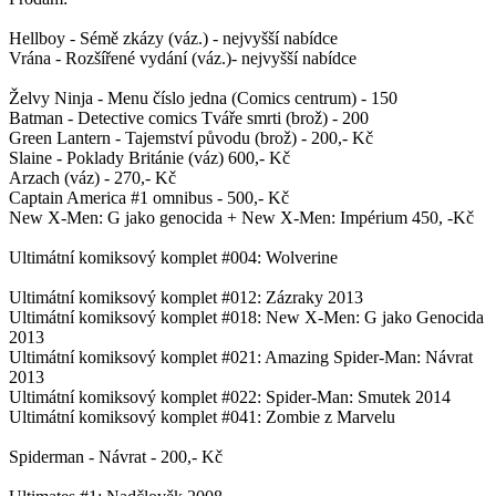
Hellboy - Sémě zkázy (váz.) - nejvyšší nabídce
Vrána - Rozšířené vydání (váz.)- nejvyšší nabídce
Želvy Ninja - Menu číslo jedna (Comics centrum) - 150
Batman - Detective comics Tváře smrti (brož) - 200
Green Lantern - Tajemství původu (brož) - 200,- Kč
Slaine - Poklady Británie (váz) 600,- Kč
Arzach (váz) - 270,- Kč
Captain America #1 omnibus - 500,- Kč
New X-Men: G jako genocida + New X-Men: Impérium 450, -Kč
Ultimátní komiksový komplet #004: Wolverine
Ultimátní komiksový komplet #012: Zázraky 2013
Ultimátní komiksový komplet #018: New X-Men: G jako Genocida
2013
Ultimátní komiksový komplet #021: Amazing Spider-Man: Návrat
2013
Ultimátní komiksový komplet #022: Spider-Man: Smutek 2014
Ultimátní komiksový komplet #041: Zombie z Marvelu
Spiderman - Návrat - 200,- Kč