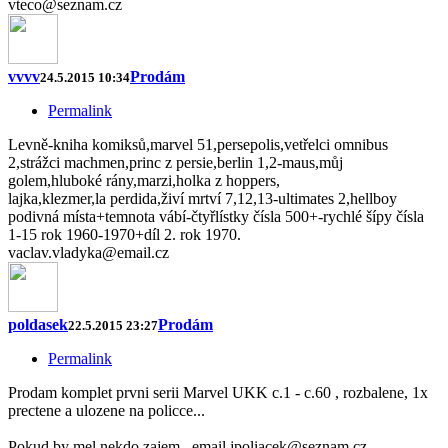
vteco@seznam.cz
vvvv
Prodám
24.5.2015 10:34
Permalink
Levně-kniha komiksů,marvel 51,persepolis,vetřelci omnibus
2,strážci machmen,princ z persie,berlin 1,2-maus,můj
golem,hluboké rány,marzi,holka z hoppers,
lajka,klezmer,la perdida,živí mrtví 7,12,13-ultimates 2,hellboy
podivná místa+temnota vábí-čtyřlístky čísla 500+-rychlé šípy čísla
1-15 rok 1960-1970+díl 2. rok 1970.
vaclav.vladyka@email.cz
poldasek
Prodám
22.5.2015 23:27
Permalink
Prodam komplet prvni serii Marvel UKK c.1 - c.60 , rozbalene, 1x
prectene a ulozene na policce...
Pokud by mel nekdo zajem...email jpoliacek@seznam.cz