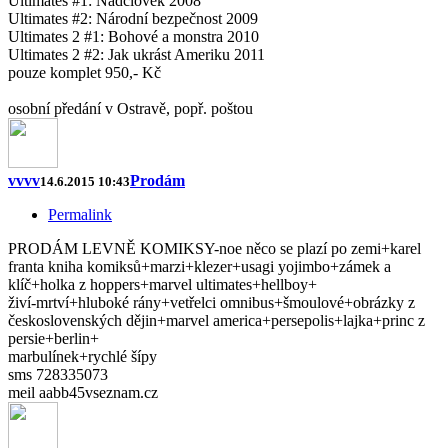
Ultimates #1: Nadčlověk 2008
Ultimates #2: Národní bezpečnost 2009
Ultimates 2 #1: Bohové a monstra 2010
Ultimates 2 #2: Jak ukrást Ameriku 2011
pouze komplet 950,- Kč
osobní předání v Ostravě, popř. poštou
vvvv
Prodám
14.6.2015 10:43
Permalink
PRODÁM LEVNĚ KOMIKSY-noe něco se plazí po zemi+karel
franta kniha komiksů+marzi+klezer+usagi yojimbo+zámek a
klíč+holka z hoppers+marvel ultimates+hellboy+
živí-mrtví+hluboké rány+vetřelci omnibus+šmoulové+obrázky z
československých dějin+marvel america+persepolis+lajka+princ z
persie+berlin+
marbulínek+rychlé šípy
sms 728335073
meil aabb45vseznam.cz