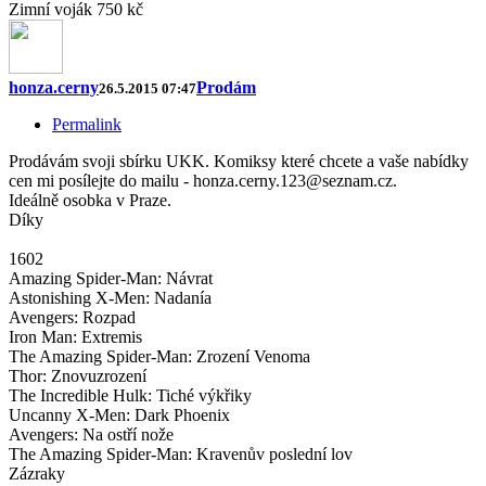
Zimní voják 750 kč
honza.cerny
Prodám
26.5.2015 07:47
Permalink
Prodávám svoji sbírku UKK. Komiksy které chcete a vaše nabídky
cen mi posílejte do mailu - honza.cerny.123@seznam.cz.
Ideálně osobka v Praze.
Díky
1602
Amazing Spider-Man: Návrat
Astonishing X-Men: Nadanía
Avengers: Rozpad
Iron Man: Extremis
The Amazing Spider-Man: Zrození Venoma
Thor: Znovuzrození
The Incredible Hulk: Tiché výkřiky
Uncanny X-Men: Dark Phoenix
Avengers: Na ostří nože
The Amazing Spider-Man: Kravenův poslední lov
Zázraky