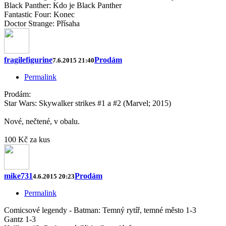
Black Panther: Kdo je Black Panther
Fantastic Four: Konec
Doctor Strange: Přísaha
fragilefigurine
Prodám
7.6.2015 21:40
Permalink
Prodám:
Star Wars: Skywalker strikes #1 a #2 (Marvel; 2015)
Nové, nečtené, v obalu.
100 Kč za kus
mike731
Prodám
4.6.2015 20:23
Permalink
Comicsové legendy - Batman: Temný rytíř, temné město 1-3
Gantz 1-3