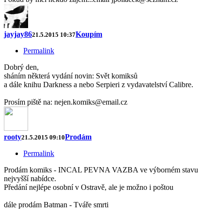
jayjay86
Koupím
21.5.2015 10:37
Permalink
Dobrý den,
sháním některá vydání novin: Svět komiksů
a dále knihu Darkness a nebo Serpieri z vydavatelství Calibre.
Prosím piště na: nejen.komiks@email.cz
rooty
Prodám
21.5.2015 09:10
Permalink
Prodám komiks - INCAL PEVNA VAZBA ve výborném stavu
nejvyšší nabídce.
Předání nejlépe osobní v Ostravě, ale je možno i poštou
dále prodám Batman - Tváře smrti