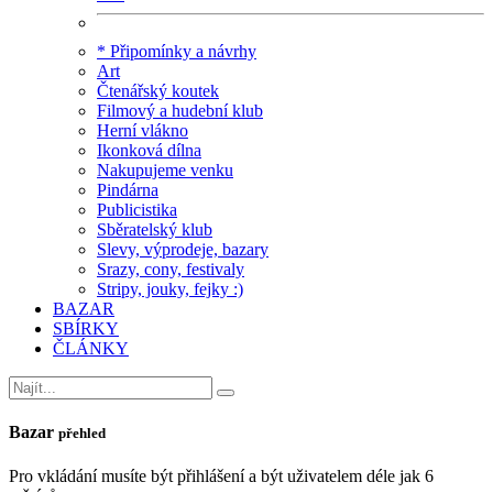
* Připomínky a návrhy
Art
Čtenářský koutek
Filmový a hudební klub
Herní vlákno
Ikonková dílna
Nakupujeme venku
Pindárna
Publicistika
Sběratelský klub
Slevy, výprodeje, bazary
Srazy, cony, festivaly
Stripy, jouky, fejky :)
BAZAR
SBÍRKY
ČLÁNKY
Bazar
přehled
Pro vkládání musíte být přihlášení a být uživatelem déle jak 6