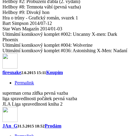
Hellboy #2: Probuzení ďábla (2. vydání)
Hellboy #8: Temnota vábí (pevná vazba)
Hellboy #9: Divoký hon
Hra o trůny - Grafický román, svazek 1
Bart Simpson 2014/07-12
Star Wars Magazín 2014/01-03
Ultimátní komiksový komplet #002: Uncanny X-men: Dark
Phoenix
Ultimátní komiksový komplet #004: Wolverine
Ultimátní komiksový komplet #036: Astonishing X-Men: Nadaní
firesnake
Koupím
2.6.2015 15:11
Permalink
superman cena zítřka pevná vazba
liga spravedlnosti počátek pevná vazba
JLA Liga spravedlnosti kniha 2
JAn_G
Prodám
31.5.2015 18:52