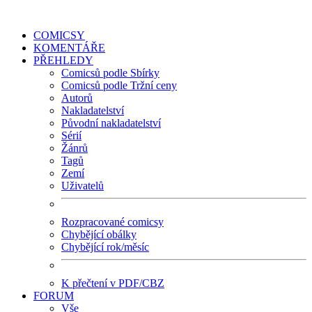
COMICSY
KOMENTÁŘE
PŘEHLEDY
Comicsů podle Sbírky
Comicsů podle Tržní ceny
Autorů
Nakladatelství
Původní nakladatelství
Sérií
Žánrů
Tagů
Zemí
Uživatelů
Rozpracované comicsy
Chybějící obálky
Chybějící rok/měsíc
K přečtení v PDF/CBZ
FORUM
Vše