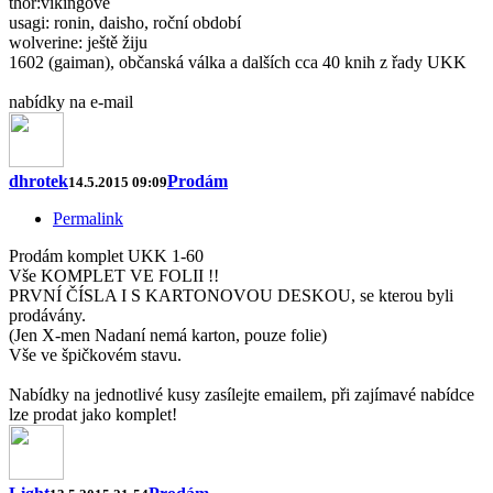
thor:vikingové
usagi: ronin, daisho, roční období
wolverine: ještě žiju
1602 (gaiman), občanská válka a dalších cca 40 knih z řady UKK
nabídky na e-mail
dhrotek
Prodám
14.5.2015 09:09
Permalink
Prodám komplet UKK 1-60
Vše KOMPLET VE FOLII !!
PRVNÍ ČÍSLA I S KARTONOVOU DESKOU, se kterou byli
prodávány.
(Jen X-men Nadaní nemá karton, pouze folie)
Vše ve špičkovém stavu.
Nabídky na jednotlivé kusy zasílejte emailem, při zajímavé nabídce
lze prodat jako komplet!