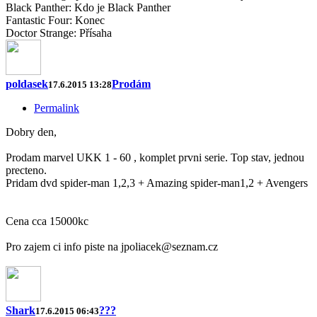
Black Panther: Kdo je Black Panther
Fantastic Four: Konec
Doctor Strange: Přísaha
poldasek
Prodám
17.6.2015 13:28
Permalink
Dobry den,
Prodam marvel UKK 1 - 60 , komplet prvni serie. Top stav, jednou
precteno.
Pridam dvd spider-man 1,2,3 + Amazing spider-man1,2 + Avengers
Cena cca 15000kc
Pro zajem ci info piste na jpoliacek@seznam.cz
Shark
???
17.6.2015 06:43