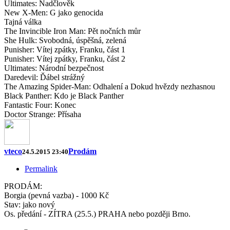
Ultimates: Nadčlověk
New X-Men: G jako genocida
Tajná válka
The Invincible Iron Man: Pět nočních můr
She Hulk: Svobodná, úspěšná, zelená
Punisher: Vítej zpátky, Franku, část 1
Punisher: Vítej zpátky, Franku, část 2
Ultimates: Národní bezpečnost
Daredevil: Ďábel strážný
The Amazing Spider-Man: Odhalení a Dokud hvězdy nezhasnou
Black Panther: Kdo je Black Panther
Fantastic Four: Konec
Doctor Strange: Přísaha
vteco
Prodám
24.5.2015 23:40
Permalink
PRODÁM:
Borgia (pevná vazba) - 1000 Kč
Stav: jako nový
Os. předání - ZÍTRA (25.5.) PRAHA nebo později Brno.