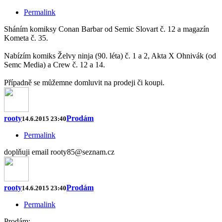
Permalink
Sháním komiksy Conan Barbar od Semic Slovart č. 12 a magazín
Kometa č. 35.
Nabízím komiks Želvy ninja (90. léta) č. 1 a 2, Akta X Ohnivák (od
Semc Media) a Crew č. 12 a 14.
Případně se můžemne domluvit na prodeji či koupi.
rooty
Prodám
14.6.2015 23:40
Permalink
doplňuji email rooty85@seznam.cz
rooty
Prodám
14.6.2015 23:40
Permalink
Prodám: