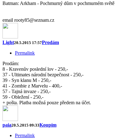
Batman: Arkham - Pochmurný dům v pochmurném světě
email rooty85@seznam.cz
Light
Prodám
20.5.2015 17:57
Permalink
Prodám:
8 - Kravenův poslední lov - 250,-
37 - Ultimates národní bezpečnost - 250,-
39 - Syn klanu M - 250,-
41 - Zombie z Marvelu - 400,-
57 - Tajná invaze - 250,-
59 - Obležení - 250,-
+ pošta. Platba možná pouze předem na účet.
paia
Koupím
20.5.2015 09:33
Permalink