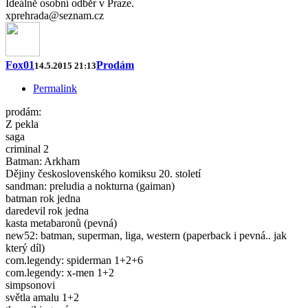
Ideálně osobní odběr v Praze.
xprehrada@seznam.cz
Fox01
Prodám
14.5.2015 21:13
Permalink
prodám:
Z pekla
saga
criminal 2
Batman: Arkham
Dějiny československého komiksu 20. století
sandman: preludia a nokturna (gaiman)
batman rok jedna
daredevil rok jedna
kasta metabaronů (pevná)
new52: batman, superman, liga, western (paperback i pevná.. jak
který díl)
com.legendy: spiderman 1+2+6
com.legendy: x-men 1+2
simpsonovi
světla amalu 1+2