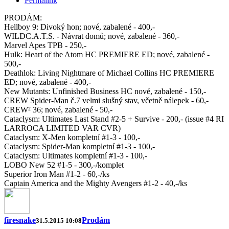
Permalink
PRODÁM:
Hellboy 9: Divoký hon; nové, zabalené - 400,-
WILDC.A.T.S. - Návrat domů; nové, zabalené - 360,-
Marvel Apes TPB - 250,-
Hulk: Heart of the Atom HC PREMIERE ED; nové, zabalené -
500,-
Deathlok: Living Nightmare of Michael Collins HC PREMIERE
ED; nové, zabalené - 400,-
New Mutants: Unfinished Business HC nové, zabalené - 150,-
CREW Spider-Man č.7 velmi slušný stav, včetně nálepek - 60,-
CREW² 36; nové, zabalené - 50,-
Cataclysm: Ultimates Last Stand #2-5 + Survive - 200,- (issue #4 RI
LARROCA LIMITED VAR CVR)
Cataclysm: X-Men kompletní #1-3 - 100,-
Cataclysm: Spider-Man kompletní #1-3 - 100,-
Cataclysm: Ultimates kompletní #1-3 - 100,-
LOBO New 52 #1-5 - 300,-/komplet
Superior Iron Man #1-2 - 60,-/ks
Captain America and the Mighty Avengers #1-2 - 40,-/ks
firesnake
Prodám
31.5.2015 10:08