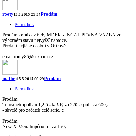
rooty
Prodám
15.5.2015 21:54
Permalink
Prodám komiks z řady MDEK - INCAL PEVNA VAZBA ve
výborném stavu nejvyšší nabídce.
Předání nejlépe osobní v Ostravě
email rooty85@seznam.cz
mathej
Prodám
15.5.2015 00:29
Permalink
Prodám
Transmetropolitan 1,2,5 - každý za 220,- spolu za 600,-
- skvelé pro začatek celé serie. :)
Prodám
New X-Men: Impérium - za 150,-