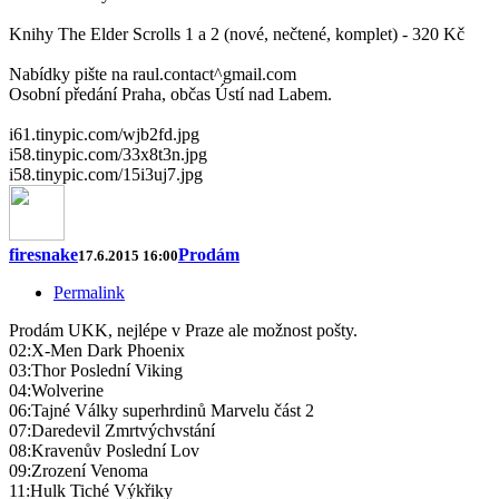
Knihy The Elder Scrolls 1 a 2 (nové, nečtené, komplet) - 320 Kč
Nabídky pište na raul.contact^gmail.com
Osobní předání Praha, občas Ústí nad Labem.
i61.tinypic.com/wjb2fd.jpg
i58.tinypic.com/33x8t3n.jpg
i58.tinypic.com/15i3uj7.jpg
firesnake
Prodám
17.6.2015 16:00
Permalink
Prodám UKK, nejlépe v Praze ale možnost pošty.
02:X-Men Dark Phoenix
03:Thor Poslední Viking
04:Wolverine
06:Tajné Války superhrdinů Marvelu část 2
07:Daredevil Zmrtvýchvstání
08:Kravenův Poslední Lov
09:Zrození Venoma
11:Hulk Tiché Výkřiky