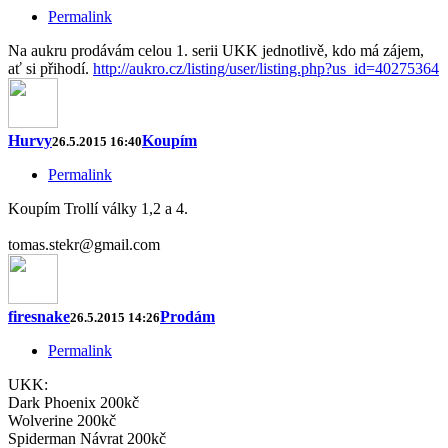
Permalink
Na aukru prodávám celou 1. serii UKK jednotlivě, kdo má zájem,
ať si přihodí.
http://aukro.cz/listing/user/listing.php?us_id=40275364
Hurvy
Koupím
26.5.2015 16:40
Permalink
Koupím Trollí války 1,2 a 4.
tomas.stekr@gmail.com
firesnake
Prodám
26.5.2015 14:26
Permalink
UKK:
Dark Phoenix 200kč
Wolverine 200kč
Spiderman Návrat 200kč