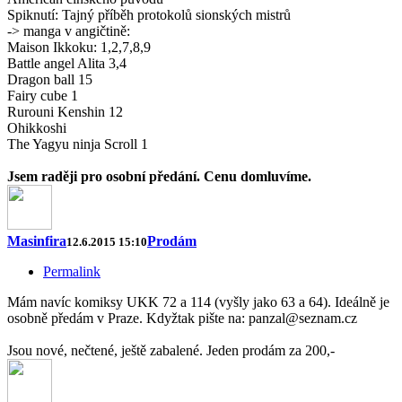
Spiknutí: Tajný příběh protokolů sionských mistrů
-> manga v angičtině:
Maison Ikkoku: 1,2,7,8,9
Battle angel Alita 3,4
Dragon ball 15
Fairy cube 1
Rurouni Kenshin 12
Ohikkoshi
The Yagyu ninja Scroll 1
Jsem raději pro osobní předání. Cenu domluvíme.
Masinfira
Prodám
12.6.2015 15:10
Permalink
Mám navíc komiksy UKK 72 a 114 (vyšly jako 63 a 64). Ideálně je
osobně předám v Praze. Kdyžtak pište na: panzal@seznam.cz
Jsou nové, nečtené, ještě zabalené. Jeden prodám za 200,-