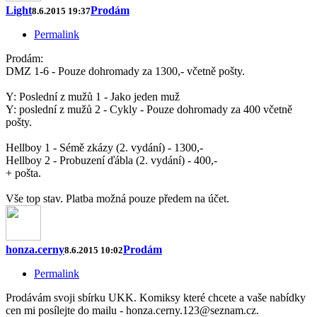
Light
Prodám
8.6.2015 19:37
Permalink
Prodám:
DMZ 1-6 - Pouze dohromady za 1300,- včetně pošty.
Y: Poslední z mužů 1 - Jako jeden muž
Y: poslední z mužů 2 - Cykly - Pouze dohromady za 400 včetně
pošty.
Hellboy 1 - Sémě zkázy (2. vydání) - 1300,-
Hellboy 2 - Probuzení ďábla (2. vydání) - 400,-
+ pošta.
Vše top stav. Platba možná pouze předem na účet.
honza.cerny
Prodám
8.6.2015 10:02
Permalink
Prodávám svoji sbírku UKK. Komiksy které chcete a vaše nabídky
cen mi posílejte do mailu - honza.cerny.123@seznam.cz.