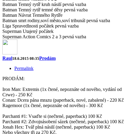
Batman Temný rytíř kruh násilí pevná vazba
Batman Temný rytíř temné děsy pevná vazba
Batman Návrat Temného Rytíře
Batman smrt rodiny,soví město,soví tribunál pevná vazba
Liga Spravedlnosti počátek pevná vazba
Superman Utajený počátek
Superman Action Comics 2 a 3 pevná vazba
Raul
Prodám
18.6.2015 08:35
Permalink
PRODÁM:
Iron Man: Extremis (1x čtené, nepoznáte od nového, vydání od
Crwe) - 250 Kč
Conan: Dcera pána mrazu (paperback, nové, zabalené) - 220 Kč
Ragemoor (1x čtené, nepoznáte od nového) - 300 Kč
Parchanti #1: Vsaďte si (nečtené, paperback) 100 Kč
Parchanti #2: Zdvojnásobení sázek (nečtené, paperback) 100 Kč
Jonah Hex: Tvář plná násilí (nečtené, paperback) 100 Kč
Nebo všechny tři za 270 Kč.