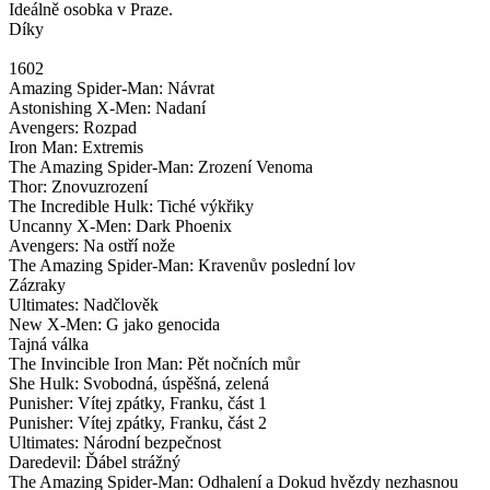
Ideálně osobka v Praze.
Díky
1602
Amazing Spider-Man: Návrat
Astonishing X-Men: Nadaní
Avengers: Rozpad
Iron Man: Extremis
The Amazing Spider-Man: Zrození Venoma
Thor: Znovuzrození
The Incredible Hulk: Tiché výkřiky
Uncanny X-Men: Dark Phoenix
Avengers: Na ostří nože
The Amazing Spider-Man: Kravenův poslední lov
Zázraky
Ultimates: Nadčlověk
New X-Men: G jako genocida
Tajná válka
The Invincible Iron Man: Pět nočních můr
She Hulk: Svobodná, úspěšná, zelená
Punisher: Vítej zpátky, Franku, část 1
Punisher: Vítej zpátky, Franku, část 2
Ultimates: Národní bezpečnost
Daredevil: Ďábel strážný
The Amazing Spider-Man: Odhalení a Dokud hvězdy nezhasnou