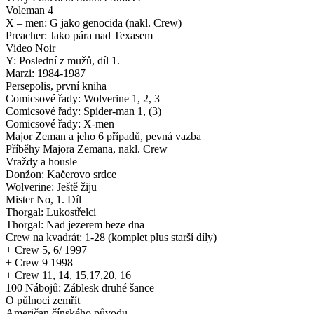
Voleman 4
X – men: G jako genocida (nakl. Crew)
Preacher: Jako pára nad Texasem
Video Noir
Y: Poslední z mužů, díl 1.
Marzi: 1984-1987
Persepolis, první kniha
Comicsové řady: Wolverine 1, 2, 3
Comicsové řady: Spider-man 1, (3)
Comicsové řady: X-men
Major Zeman a jeho 6 případů, pevná vazba
Příběhy Majora Zemana, nakl. Crew
Vraždy a housle
Donžon: Kačerovo srdce
Wolverine: Ještě žiju
Mister No, 1. Díl
Thorgal: Lukostřelci
Thorgal: Nad jezerem beze dna
Crew na kvadrát: 1-28 (komplet plus starší díly)
+ Crew 5, 6/ 1997
+ Crew 9 1998
+ Crew 11, 14, 15,17,20, 16
100 Nábojů: Záblesk druhé šance
O půlnoci zemřít
Američan čínského původu