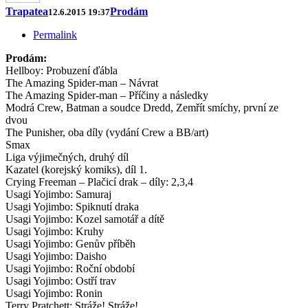
Trapatea
Prodám
12.6.2015 19:37
Permalink
Prodám:
Hellboy: Probuzení ďábla
The Amazing Spider-man – Návrat
The Amazing Spider-man – Příčiny a následky
Modrá Crew, Batman a soudce Dredd, Zemřít smíchy, první ze
dvou
The Punisher, oba díly (vydání Crew a BB/art)
Smax
Liga výjimečných, druhý díl
Kazatel (korejský komiks), díl 1.
Crying Freeman – Plačicí drak – díly: 2,3,4
Usagi Yojimbo: Samuraj
Usagi Yojimbo: Spiknutí draka
Usagi Yojimbo: Kozel samotář a dítě
Usagi Yojimbo: Kruhy
Usagi Yojimbo: Genův příběh
Usagi Yojimbo: Daisho
Usagi Yojimbo: Roční období
Usagi Yojimbo: Ostří trav
Usagi Yojimbo: Ronin
Terry Pratchett: Stráže! Stráže!