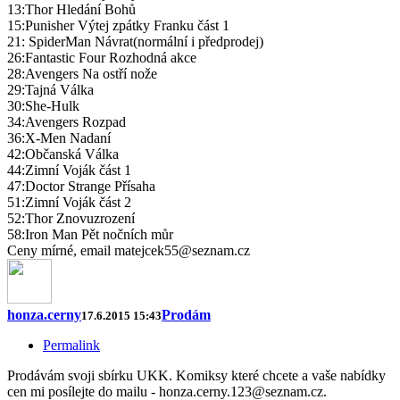
13:Thor Hledání Bohů
15:Punisher Výtej zpátky Franku část 1
21: SpiderMan Návrat(normální i předprodej)
26:Fantastic Four Rozhodná akce
28:Avengers Na ostří nože
29:Tajná Válka
30:She-Hulk
34:Avengers Rozpad
36:X-Men Nadaní
42:Občanská Válka
44:Zimní Voják část 1
47:Doctor Strange Přísaha
51:Zimní Voják část 2
52:Thor Znovuzrození
58:Iron Man Pět nočních můr
Ceny mírné, email matejcek55@seznam.cz
honza.cerny
Prodám
17.6.2015 15:43
Permalink
Prodávám svoji sbírku UKK. Komiksy které chcete a vaše nabídky
cen mi posílejte do mailu - honza.cerny.123@seznam.cz.