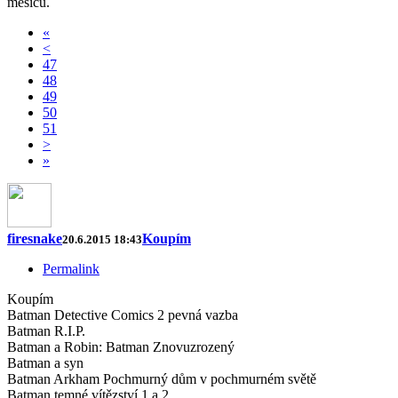
měsíců.
«
<
47
48
49
50
51
>
»
firesnake
Koupím
20.6.2015 18:43
Permalink
Koupím
Batman Detective Comics 2 pevná vazba
Batman R.I.P.
Batman a Robin: Batman Znovuzrozený
Batman a syn
Batman Arkham Pochmurný dům v pochmurném světě
Batman temné vítězství 1 a 2