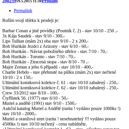
208259
Prodám
19.5.2015 11:30
Permalink
Ruším svojí sbírku k prodeji je:
Barbar Conan a jiné povídky (Poutník č. 2) - stav 10/10 - 250 ,-
3x Kája Saudek - stav 9/10 - 300,-
Lips Tullian (mám 2x) oba stav 9/10 - 2 x 200,-
Bob Hurikán Jezdci z Arizony - stav 6/10 - 60,-
Bob Hurikán - Návrat pobožného střelce - stav 7/10 - 70,-
Bob Hurikán - Toronto - stav 7/10 - 70,-
Bob Hurikán - Ztracená stopa - stav 8/10 - 70 ,-
Major Zeman a jeho 6 případů - stav 10/10 - 400,-
Charlie Hebdo - stav přehnuté na půlku (mám 2x) stav nečtené
10/10 - 2 x 150,-
Ultimátní komiksová kolekce č. 61 - stav 10/10 zabalený - 250,-
Ultimátní komiksová kolekce č. 62 - stav 10/10 zabalený - 250,-
Crew 33/2012 stav 8/10 - 100,-
Čtyřlístek 56. (1977) stav 6/10 - 50,-
Muriel a andělé (1991) stav 9/10 - 1500,-
Aukční katalog Muriel a Andělé (rarita ! vydáno pouze 1000ks !)
stav 10/10 - 2000,-
Muriel a oranžová smrt (rarita ! nesehnatelný !!! vydáno pouze
4500ks !) stav 10/10 nečtený - cenu nabídněte.