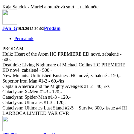
Kája Saudek - Muriel a oranžová smrt ... nabídněte.
JAn_G
Prodám
19.5.2015 20:02
Permalink
PRODÁM:
Hulk: Heart of the Atom HC PREMIERE ED nové, zabalené -
600,-
Deathlok: Living Nightmare of Michael Collins HC PREMIERE
ED nové, zabalené - 500,-
New Mutants: Unfinished Business HC nové, zabalené - 150,-
Superior Iron Man #1-2 - 60,-/ks
Captain America and the Mighty Avengers #1-2 - 40,-/ks
Cataclysm: X-Men #1-3 - 120,-
Cataclysm: Spider-Man #1-3 - 120,-
Cataclysm: Ultimates #1-3 - 120,-
Cataclysm: Ultimates Last Stand #2-5 + Survive 300,- issue #4 RI
LARROCA LIMITED VAR CVR