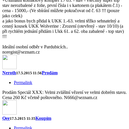
+Ultimátní komiksový komplet 1.- 63. - stav - všechny super top
stav nerozbalené z folie, první čísla i s kartonem (a plakátem č.1) -
cena - 15000,- (Ve sbírání můžete pokračovat od č. 63 !!! (pouze
jako celek)
a jako bonus bych přidal k UKK 1.-63. velmi těžko sehnatelný a
cenný kousek UKK Wolverine : Zrození (otevřený - stav 10/10) (a
při rychlém jednání přidám i Ukk 61. a 62. oba zabalené - top stav)
!!!
Ideální osobní odběr v Pardubicích..
noregist@seznam.cz
Neroth
Prodám
17.5.2015 11:56
Permalink
Prodám Speciál XXX: Velmi zvláštní vězení ve velmi dobrém stavu.
Cena 260 Kč včetně poštovného. N666@seznam.cz
Qee
Koupím
17.5.2015 11:35
Permalink