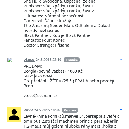
She Hulk: Svobodná, úspěšná, zelená
Punisher: Vítej zpátky, Franku, část 1
Punisher: Vítej zpátky, Franku, část 2
Ultimates: Národní bezpečnost
Daredevil: Ďábel strážný
The Amazing Spider-Man: Odhalení a Dokud
hvězdy nezhasnou
Black Panther: Kdo je Black Panther
Fantastic Four: Konec
Doctor Strange: Přísaha
vteco
24.5.2015 23:40
Prodám
PRODÁM:
Borgia (pevná vazba) - 1000 Kč
Stav: jako nový
Os. předání - ZÍTRA (25.5.) PRAHA nebo později
Brno.
vteco@seznam.cz
vvvv
24.5.2015 10:34
Prodám
Levně-kniha komiksů,marvel 51,persepolis,vetřelci
omnibus 2,strážci machmen,princ z persie,berlin
1,2-maus,můj golem,hluboké rány,marzi,holka z