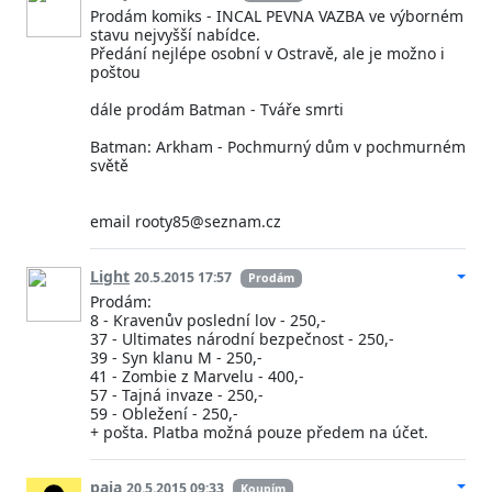
Prodám komiks - INCAL PEVNA VAZBA ve výborném
stavu nejvyšší nabídce.
Předání nejlépe osobní v Ostravě, ale je možno i
poštou
dále prodám Batman - Tváře smrti
Batman: Arkham - Pochmurný dům v pochmurném
světě
email rooty85@seznam.cz
Light
20.5.2015 17:57
Prodám
Prodám:
8 - Kravenův poslední lov - 250,-
37 - Ultimates národní bezpečnost - 250,-
39 - Syn klanu M - 250,-
41 - Zombie z Marvelu - 400,-
57 - Tajná invaze - 250,-
59 - Obležení - 250,-
+ pošta. Platba možná pouze předem na účet.
paia
20.5.2015 09:33
Koupím