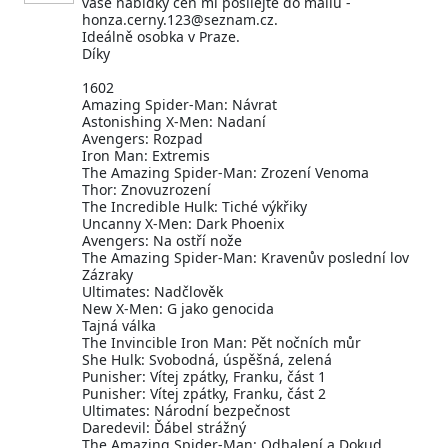
vaše nabídky cen mi posílejte do mailu -
honza.cerny.123@seznam.cz.
Ideálně osobka v Praze.
Díky
1602
Amazing Spider-Man: Návrat
Astonishing X-Men: Nadaní
Avengers: Rozpad
Iron Man: Extremis
The Amazing Spider-Man: Zrození Venoma
Thor: Znovuzrození
The Incredible Hulk: Tiché výkřiky
Uncanny X-Men: Dark Phoenix
Avengers: Na ostří nože
The Amazing Spider-Man: Kravenův poslední lov
Zázraky
Ultimates: Nadčlověk
New X-Men: G jako genocida
Tajná válka
The Invincible Iron Man: Pět nočních můr
She Hulk: Svobodná, úspěšná, zelená
Punisher: Vítej zpátky, Franku, část 1
Punisher: Vítej zpátky, Franku, část 2
Ultimates: Národní bezpečnost
Daredevil: Ďábel strážný
The Amazing Spider-Man: Odhalení a Dokud