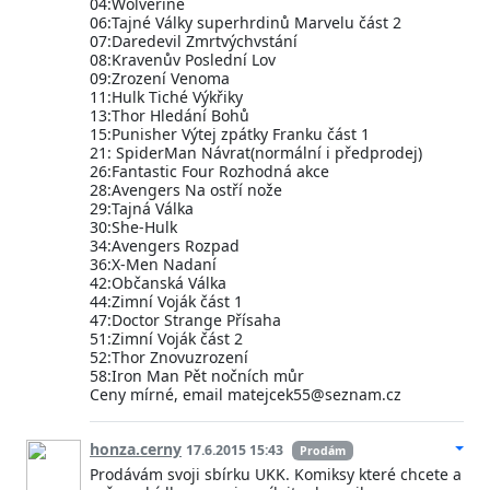
04:Wolverine
06:Tajné Války superhrdinů Marvelu část 2
07:Daredevil Zmrtvýchvstání
08:Kravenův Poslední Lov
09:Zrození Venoma
11:Hulk Tiché Výkřiky
13:Thor Hledání Bohů
15:Punisher Výtej zpátky Franku část 1
21: SpiderMan Návrat(normální i předprodej)
26:Fantastic Four Rozhodná akce
28:Avengers Na ostří nože
29:Tajná Válka
30:She-Hulk
34:Avengers Rozpad
36:X-Men Nadaní
42:Občanská Válka
44:Zimní Voják část 1
47:Doctor Strange Přísaha
51:Zimní Voják část 2
52:Thor Znovuzrození
58:Iron Man Pět nočních můr
Ceny mírné, email matejcek55@seznam.cz
honza.cerny
17.6.2015 15:43
Prodám
Prodávám svoji sbírku UKK. Komiksy které chcete a