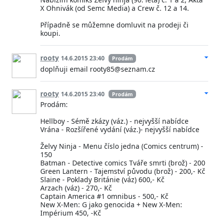
X Ohnivák (od Semc Media) a Crew č. 12 a 14.
Případně se můžemne domluvit na prodeji či
koupi.
rooty
14.6.2015 23:40
Prodám
doplňuji email rooty85@seznam.cz
rooty
14.6.2015 23:40
Prodám
Prodám:
Hellboy - Sémě zkázy (váz.) - nejvyšší nabídce
Vrána - Rozšířené vydání (váz.)- nejvyšší nabídce
Želvy Ninja - Menu číslo jedna (Comics centrum) -
150
Batman - Detective comics Tváře smrti (brož) - 200
Green Lantern - Tajemství původu (brož) - 200,- Kč
Slaine - Poklady Británie (váz) 600,- Kč
Arzach (váz) - 270,- Kč
Captain America #1 omnibus - 500,- Kč
New X-Men: G jako genocida + New X-Men:
Impérium 450, -Kč