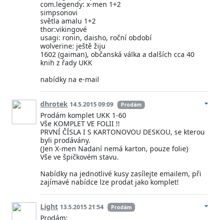
com.legendy: x-men 1+2
simpsonovi
světla amalu 1+2
thor:vikingové
usagi: ronin, daisho, roční období
wolverine: ještě žiju
1602 (gaiman), občanská válka a dalších cca 40
knih z řady UKK
nabídky na e-mail
dhrotek
14.5.2015 09:09
Prodám
Prodám komplet UKK 1-60
Vše KOMPLET VE FOLII !!
PRVNÍ ČÍSLA I S KARTONOVOU DESKOU, se kterou
byli prodávány.
(Jen X-men Nadaní nemá karton, pouze folie)
Vše ve špičkovém stavu.
Nabídky na jednotlivé kusy zasílejte emailem, při
zajímavé nabídce lze prodat jako komplet!
Light
13.5.2015 21:54
Prodám
Prodám: