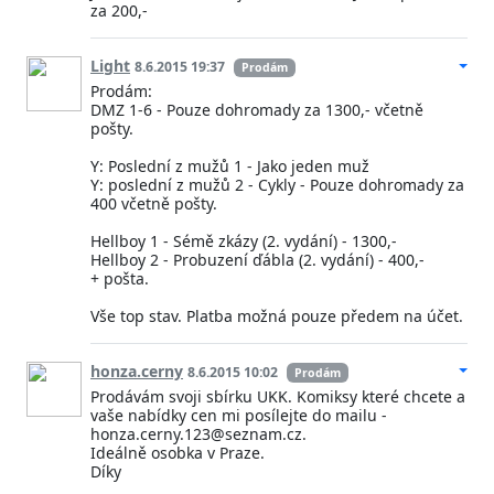
za 200,-
Light
8.6.2015 19:37
Prodám
Prodám:
DMZ 1-6 - Pouze dohromady za 1300,- včetně
pošty.
Y: Poslední z mužů 1 - Jako jeden muž
Y: poslední z mužů 2 - Cykly - Pouze dohromady za
400 včetně pošty.
Hellboy 1 - Sémě zkázy (2. vydání) - 1300,-
Hellboy 2 - Probuzení ďábla (2. vydání) - 400,-
+ pošta.
Vše top stav. Platba možná pouze předem na účet.
honza.cerny
8.6.2015 10:02
Prodám
Prodávám svoji sbírku UKK. Komiksy které chcete a
vaše nabídky cen mi posílejte do mailu -
honza.cerny.123@seznam.cz.
Ideálně osobka v Praze.
Díky