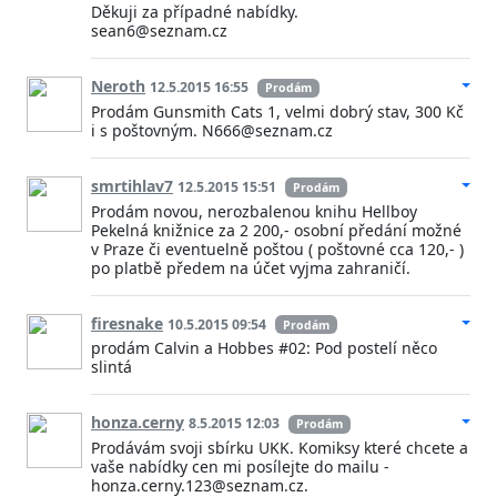
Děkuji za případné nabídky.
sean6@seznam.cz
Neroth
12.5.2015 16:55
Prodám
Prodám Gunsmith Cats 1, velmi dobrý stav, 300 Kč
i s poštovným. N666@seznam.cz
smrtihlav7
12.5.2015 15:51
Prodám
Prodám novou, nerozbalenou knihu Hellboy
Pekelná knižnice za 2 200,- osobní předání možné
v Praze či eventuelně poštou ( poštovné cca 120,- )
po platbě předem na účet vyjma zahraničí.
firesnake
10.5.2015 09:54
Prodám
prodám Calvin a Hobbes #02: Pod postelí něco
slintá
honza.cerny
8.5.2015 12:03
Prodám
Prodávám svoji sbírku UKK. Komiksy které chcete a
vaše nabídky cen mi posílejte do mailu -
honza.cerny.123@seznam.cz.