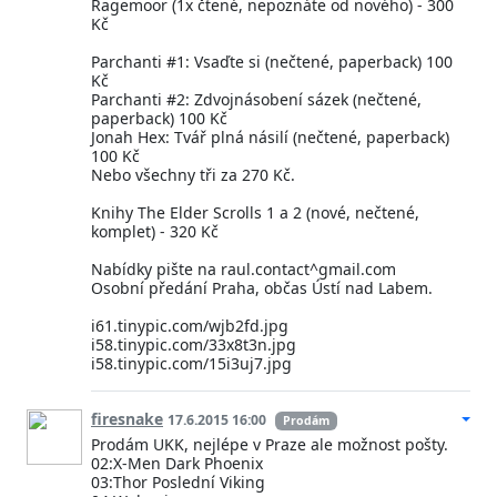
Ragemoor (1x čtené, nepoznáte od nového) - 300
Kč
Parchanti #1: Vsaďte si (nečtené, paperback) 100
Kč
Parchanti #2: Zdvojnásobení sázek (nečtené,
paperback) 100 Kč
Jonah Hex: Tvář plná násilí (nečtené, paperback)
100 Kč
Nebo všechny tři za 270 Kč.
Knihy The Elder Scrolls 1 a 2 (nové, nečtené,
komplet) - 320 Kč
Nabídky pište na raul.contact^gmail.com
Osobní předání Praha, občas Ústí nad Labem.
i61.tinypic.com/wjb2fd.jpg
i58.tinypic.com/33x8t3n.jpg
i58.tinypic.com/15i3uj7.jpg
firesnake
17.6.2015 16:00
Prodám
Prodám UKK, nejlépe v Praze ale možnost pošty.
02:X-Men Dark Phoenix
03:Thor Poslední Viking