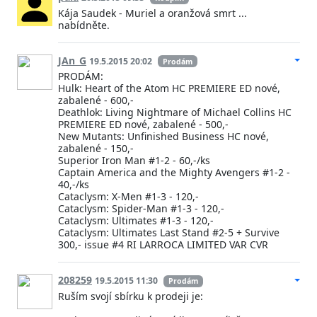
Kája Saudek - Muriel a oranžová smrt ...
nabídněte.
JAn_G
19.5.2015 20:02
Prodám
PRODÁM:
Hulk: Heart of the Atom HC PREMIERE ED nové,
zabalené - 600,-
Deathlok: Living Nightmare of Michael Collins HC
PREMIERE ED nové, zabalené - 500,-
New Mutants: Unfinished Business HC nové,
zabalené - 150,-
Superior Iron Man #1-2 - 60,-/ks
Captain America and the Mighty Avengers #1-2 -
40,-/ks
Cataclysm: X-Men #1-3 - 120,-
Cataclysm: Spider-Man #1-3 - 120,-
Cataclysm: Ultimates #1-3 - 120,-
Cataclysm: Ultimates Last Stand #2-5 + Survive
300,- issue #4 RI LARROCA LIMITED VAR CVR
208259
19.5.2015 11:30
Prodám
Ruším svojí sbírku k prodeji je: