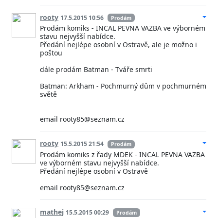
rooty
17.5.2015 10:56
Prodám
Prodám komiks - INCAL PEVNA VAZBA ve výborném
stavu nejvyšší nabídce.
Předání nejlépe osobní v Ostravě, ale je možno i
poštou
dále prodám Batman - Tváře smrti
Batman: Arkham - Pochmurný dům v pochmurném
světě
email rooty85@seznam.cz
rooty
15.5.2015 21:54
Prodám
Prodám komiks z řady MDEK - INCAL PEVNA VAZBA
ve výborném stavu nejvyšší nabídce.
Předání nejlépe osobní v Ostravě
email rooty85@seznam.cz
mathej
15.5.2015 00:29
Prodám