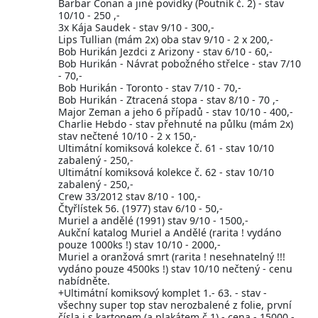
Barbar Conan a jiné povídky (Poutník č. 2) - stav
10/10 - 250 ,-
3x Kája Saudek - stav 9/10 - 300,-
Lips Tullian (mám 2x) oba stav 9/10 - 2 x 200,-
Bob Hurikán Jezdci z Arizony - stav 6/10 - 60,-
Bob Hurikán - Návrat pobožného střelce - stav 7/10
- 70,-
Bob Hurikán - Toronto - stav 7/10 - 70,-
Bob Hurikán - Ztracená stopa - stav 8/10 - 70 ,-
Major Zeman a jeho 6 případů - stav 10/10 - 400,-
Charlie Hebdo - stav přehnuté na půlku (mám 2x)
stav nečtené 10/10 - 2 x 150,-
Ultimátní komiksová kolekce č. 61 - stav 10/10
zabalený - 250,-
Ultimátní komiksová kolekce č. 62 - stav 10/10
zabalený - 250,-
Crew 33/2012 stav 8/10 - 100,-
Čtyřlístek 56. (1977) stav 6/10 - 50,-
Muriel a andělé (1991) stav 9/10 - 1500,-
Aukční katalog Muriel a Andělé (rarita ! vydáno
pouze 1000ks !) stav 10/10 - 2000,-
Muriel a oranžová smrt (rarita ! nesehnatelný !!!
vydáno pouze 4500ks !) stav 10/10 nečtený - cenu
nabídněte.
+Ultimátní komiksový komplet 1.- 63. - stav -
všechny super top stav nerozbalené z folie, první
čísla i s kartonem (a plakátem č.1) - cena - 15000,-