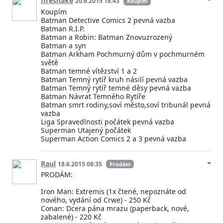
firesnake
20.6.2015 18:43
Koupím
Koupím
Batman Detective Comics 2 pevná vazba
Batman R.I.P.
Batman a Robin: Batman Znovuzrozený
Batman a syn
Batman Arkham Pochmurný dům v pochmurném
světě
Batman temné vítězství 1 a 2
Batman Temný rytíř kruh násilí pevná vazba
Batman Temný rytíř temné děsy pevná vazba
Batman Návrat Temného Rytíře
Batman smrt rodiny,soví město,soví tribunál pevná
vazba
Liga Spravedlnosti počátek pevná vazba
Superman Utajený počátek
Superman Action Comics 2 a 3 pevná vazba
Raul
18.6.2015 08:35
Prodám
PRODÁM:
Iron Man: Extremis (1x čtené, nepoznáte od
nového, vydání od Crwe) - 250 Kč
Conan: Dcera pána mrazu (paperback, nové,
zabalené) - 220 Kč