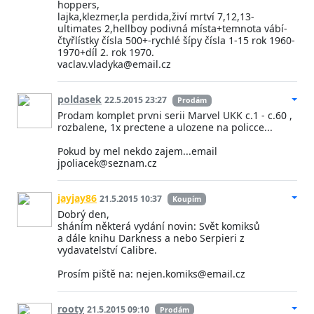
hoppers,
lajka,klezmer,la perdida,živí mrtví 7,12,13-
ultimates 2,hellboy podivná místa+temnota vábí-
čtyřlístky čísla 500+-rychlé šípy čísla 1-15 rok 1960-
1970+díl 2. rok 1970.
vaclav.vladyka@email.cz
poldasek
22.5.2015 23:27
Prodám
Prodam komplet prvni serii Marvel UKK c.1 - c.60 ,
rozbalene, 1x prectene a ulozene na policce...
Pokud by mel nekdo zajem...email
jpoliacek@seznam.cz
jayjay86
21.5.2015 10:37
Koupím
Dobrý den,
sháním některá vydání novin: Svět komiksů
a dále knihu Darkness a nebo Serpieri z
vydavatelství Calibre.
Prosím piště na: nejen.komiks@email.cz
rooty
21.5.2015 09:10
Prodám