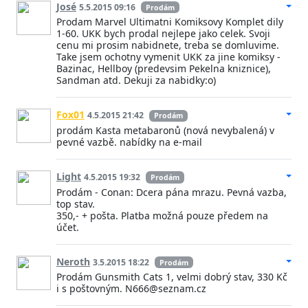
José
5.5.2015 09:16
Prodám
Prodam Marvel Ultimatni Komiksovy Komplet dily
1-60. UKK bych prodal nejlepe jako celek. Svoji
cenu mi prosim nabidnete, treba se domluvime.
Take jsem ochotny vymenit UKK za jine komiksy -
Bazinac, Hellboy (predevsim Pekelna kniznice),
Sandman atd. Dekuji za nabidky:o)
Fox01
4.5.2015 21:42
Prodám
prodám Kasta metabaronů (nová nevybalená) v
pevné vazbě. nabídky na e-mail
Light
4.5.2015 19:32
Prodám
Prodám - Conan: Dcera pána mrazu. Pevná vazba,
top stav.
350,- + pošta. Platba možná pouze předem na
účet.
Neroth
3.5.2015 18:22
Prodám
Prodám Gunsmith Cats 1, velmi dobrý stav, 330 Kč
i s poštovným. N666@seznam.cz