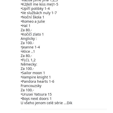
•K2(kill me kiss me)1-5
•Upíří polibky 1-4
•Ve službách nuly 1-7
•Noční škola 1
•Romeo a Julie
•Hal 1
Za 80.-
•Kočičí zlato 1
Anglicky :
Za 100.-
•Jeanne 1-4
•Alice ..1
Za 80.-
•FLCL 1,2
Německy:
Za 100.-
•Sailor moon 1
•Vampire knight 1
•Pandora hearts 1-6
Francouzsky
Za 100.-
•Urusei Yatsura 15
•Boys next doors 1
U všeho jenom celé série ...Dik