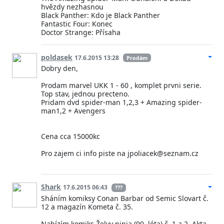
hvězdy nezhasnou
Black Panther: Kdo je Black Panther
Fantastic Four: Konec
Doctor Strange: Přísaha
poldasek
17.6.2015 13:28
Prodám
Dobry den,
Prodam marvel UKK 1 - 60 , komplet prvni serie.
Top stav, jednou precteno.
Pridam dvd spider-man 1,2,3 + Amazing spider-
man1,2 + Avengers
Cena cca 15000kc
Pro zajem ci info piste na jpoliacek@seznam.cz
Shark
17.6.2015 06:43
???
Sháním komiksy Conan Barbar od Semic Slovart č.
12 a magazín Kometa č. 35.
Nabízím komiks Želvy ninja (90. léta) č. 1 a 2, Akta