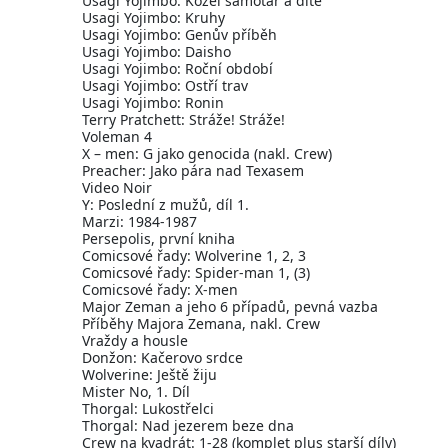
Usagi Yojimbo: Kozel samotář a dítě
Usagi Yojimbo: Kruhy
Usagi Yojimbo: Genův příběh
Usagi Yojimbo: Daisho
Usagi Yojimbo: Roční období
Usagi Yojimbo: Ostří trav
Usagi Yojimbo: Ronin
Terry Pratchett: Stráže! Stráže!
Voleman 4
X – men: G jako genocida (nakl. Crew)
Preacher: Jako pára nad Texasem
Video Noir
Y: Poslední z mužů, díl 1.
Marzi: 1984-1987
Persepolis, první kniha
Comicsové řady: Wolverine 1, 2, 3
Comicsové řady: Spider-man 1, (3)
Comicsové řady: X-men
Major Zeman a jeho 6 případů, pevná vazba
Příběhy Majora Zemana, nakl. Crew
Vraždy a housle
Donžon: Kačerovo srdce
Wolverine: Ještě žiju
Mister No, 1. Díl
Thorgal: Lukostřelci
Thorgal: Nad jezerem beze dna
Crew na kvadrát: 1-28 (komplet plus starší díly)