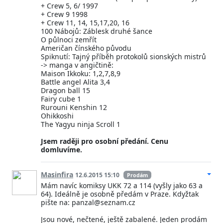
+ Crew 5, 6/ 1997
+ Crew 9 1998
+ Crew 11, 14, 15,17,20, 16
100 Nábojů: Záblesk druhé šance
O půlnoci zemřít
Američan čínského původu
Spiknutí: Tajný příběh protokolů sionských mistrů
-> manga v angičtině:
Maison Ikkoku: 1,2,7,8,9
Battle angel Alita 3,4
Dragon ball 15
Fairy cube 1
Rurouni Kenshin 12
Ohikkoshi
The Yagyu ninja Scroll 1
Jsem raději pro osobní předání. Cenu
domluvíme.
Masinfira
12.6.2015 15:10
Prodám
Mám navíc komiksy UKK 72 a 114 (vyšly jako 63 a
64). Ideálně je osobně předám v Praze. Kdyžtak
pište na: panzal@seznam.cz
Jsou nové, nečtené, ještě zabalené. Jeden prodám