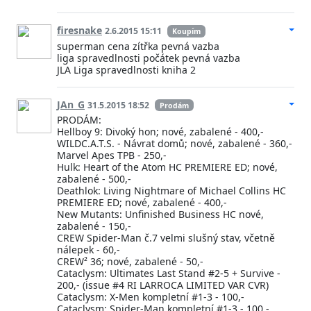
firesnake
2.6.2015 15:11
Koupím
superman cena zítřka pevná vazba
liga spravedlnosti počátek pevná vazba
JLA Liga spravedlnosti kniha 2
JAn_G
31.5.2015 18:52
Prodám
PRODÁM:
Hellboy 9: Divoký hon; nové, zabalené - 400,-
WILDC.A.T.S. - Návrat domů; nové, zabalené - 360,-
Marvel Apes TPB - 250,-
Hulk: Heart of the Atom HC PREMIERE ED; nové,
zabalené - 500,-
Deathlok: Living Nightmare of Michael Collins HC
PREMIERE ED; nové, zabalené - 400,-
New Mutants: Unfinished Business HC nové,
zabalené - 150,-
CREW Spider-Man č.7 velmi slušný stav, včetně
nálepek - 60,-
CREW² 36; nové, zabalené - 50,-
Cataclysm: Ultimates Last Stand #2-5 + Survive -
200,- (issue #4 RI LARROCA LIMITED VAR CVR)
Cataclysm: X-Men kompletní #1-3 - 100,-
Cataclysm: Spider-Man kompletní #1-3 - 100,-