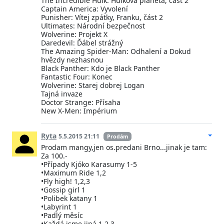
The Incredible Hulk: Hulkova planeta, část 2
Captain America: Vyvolení
Punisher: Vítej zpátky, Franku, část 2
Ultimates: Národní bezpečnost
Wolverine: Projekt X
Daredevil: Ďábel strážný
The Amazing Spider-Man: Odhalení a Dokud
hvězdy nezhasnou
Black Panther: Kdo je Black Panther
Fantastic Four: Konec
Wolverine: Starej dobrej Logan
Tajná invaze
Doctor Strange: Přísaha
New X-Men: Impérium
Ryta
5.5.2015 21:11
Prodám
Prodam mangy,jen os.predani Brno...jinak je tam:
Za 100.-
•Případy Kjóko Karasumy 1-5
•Maximum Ride 1,2
•Fly high! 1,2,3
•Gossip girl 1
•Polibek katany 1
•Labyrint 1
•Padlý měsíc
•Každá jsme jiná 1,2,3