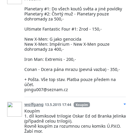
Planetary #1: Do všech koutů světa a jiné povídky
Planetary #2: Čtvrtý muž - Planetary pouze
dohromady za 500,-
Ultimate Fantastic Four #1: Zrod - 150,-
New X-Men: G jako genocida
New X-Men: Impérium - New X-Men pouze
dohromady za 400,-
Iron Man: Extremis - 200,-
Conan - Dcera pána mrazu (pevná vazba) - 350,-
+ Pošta. Vše top stav. Platba pouze předem na
účet.
pingu007@seznam.cz
wolfgang
13.5.2015 17:44
Koupím
Koupím
1. díl komiksové trilogie Oskar Ed od Branka Jelinka
(případně celou trilogii).
Rovně koupím za rozumnou cenu komiks Ú.P.V.O.
Žabí mor.