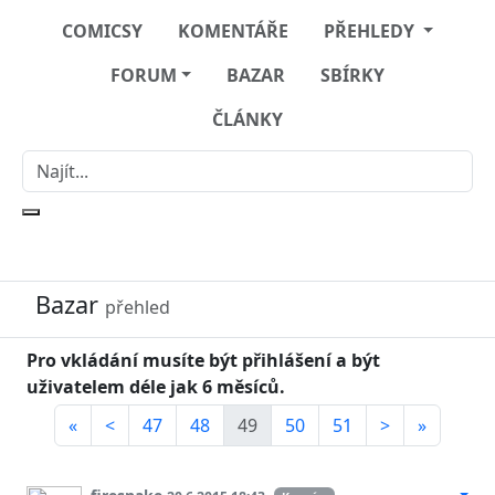
COMICSY
KOMENTÁŘE
PŘEHLEDY
FORUM
BAZAR
SBÍRKY
ČLÁNKY
Bazar
přehled
Pro vkládání musíte být přihlášení a být
uživatelem déle jak 6 měsíců.
«
<
47
48
49
50
51
>
»