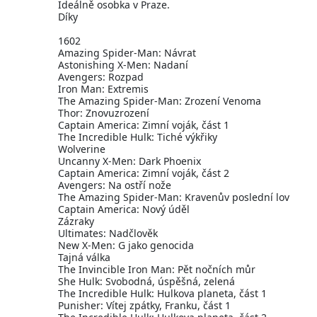
Ideálně osobka v Praze.
Díky
1602
Amazing Spider-Man: Návrat
Astonishing X-Men: Nadaní
Avengers: Rozpad
Iron Man: Extremis
The Amazing Spider-Man: Zrození Venoma
Thor: Znovuzrození
Captain America: Zimní voják, část 1
The Incredible Hulk: Tiché výkřiky
Wolverine
Uncanny X-Men: Dark Phoenix
Captain America: Zimní voják, část 2
Avengers: Na ostří nože
The Amazing Spider-Man: Kravenův poslední lov
Captain America: Nový úděl
Zázraky
Ultimates: Nadčlověk
New X-Men: G jako genocida
Tajná válka
The Invincible Iron Man: Pět nočních můr
She Hulk: Svobodná, úspěšná, zelená
The Incredible Hulk: Hulkova planeta, část 1
Punisher: Vítej zpátky, Franku, část 1