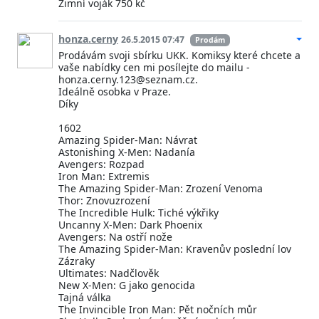
Zimní voják 750 kč
honza.cerny
26.5.2015 07:47
Prodám
Prodávám svoji sbírku UKK. Komiksy které chcete a
vaše nabídky cen mi posílejte do mailu -
honza.cerny.123@seznam.cz.
Ideálně osobka v Praze.
Díky
1602
Amazing Spider-Man: Návrat
Astonishing X-Men: Nadanía
Avengers: Rozpad
Iron Man: Extremis
The Amazing Spider-Man: Zrození Venoma
Thor: Znovuzrození
The Incredible Hulk: Tiché výkřiky
Uncanny X-Men: Dark Phoenix
Avengers: Na ostří nože
The Amazing Spider-Man: Kravenův poslední lov
Zázraky
Ultimates: Nadčlověk
New X-Men: G jako genocida
Tajná válka
The Invincible Iron Man: Pět nočních můr