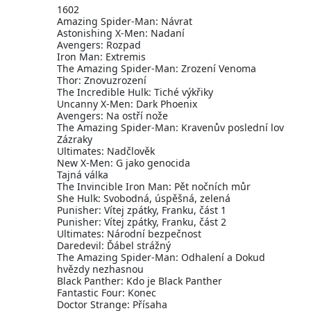
1602
Amazing Spider-Man: Návrat
Astonishing X-Men: Nadaní
Avengers: Rozpad
Iron Man: Extremis
The Amazing Spider-Man: Zrození Venoma
Thor: Znovuzrození
The Incredible Hulk: Tiché výkřiky
Uncanny X-Men: Dark Phoenix
Avengers: Na ostří nože
The Amazing Spider-Man: Kravenův poslední lov
Zázraky
Ultimates: Nadčlověk
New X-Men: G jako genocida
Tajná válka
The Invincible Iron Man: Pět nočních můr
She Hulk: Svobodná, úspěšná, zelená
Punisher: Vítej zpátky, Franku, část 1
Punisher: Vítej zpátky, Franku, část 2
Ultimates: Národní bezpečnost
Daredevil: Ďábel strážný
The Amazing Spider-Man: Odhalení a Dokud
hvězdy nezhasnou
Black Panther: Kdo je Black Panther
Fantastic Four: Konec
Doctor Strange: Přísaha