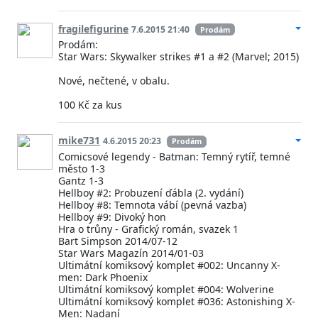
fragilefigurine
7.6.2015 21:40
Prodám
Prodám:
Star Wars: Skywalker strikes #1 a #2 (Marvel; 2015)
Nové, nečtené, v obalu.
100 Kč za kus
mike731
4.6.2015 20:23
Prodám
Comicsové legendy - Batman: Temný rytíř, temné
město 1-3
Gantz 1-3
Hellboy #2: Probuzení ďábla (2. vydání)
Hellboy #8: Temnota vábí (pevná vazba)
Hellboy #9: Divoký hon
Hra o trůny - Grafický román, svazek 1
Bart Simpson 2014/07-12
Star Wars Magazín 2014/01-03
Ultimátní komiksový komplet #002: Uncanny X-
men: Dark Phoenix
Ultimátní komiksový komplet #004: Wolverine
Ultimátní komiksový komplet #036: Astonishing X-
Men: Nadaní