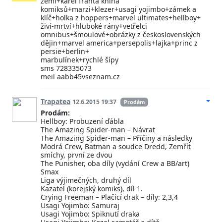
zemi+karel franta kniha
komiksů+marzi+klezer+usagi yojimbo+zámek a
klíč+holka z hoppers+marvel ultimates+hellboy+
živí-mrtví+hluboké rány+vetřelci
omnibus+šmoulové+obrázky z československých
dějin+marvel america+persepolis+lajka+princ z
persie+berlin+
marbulínek+rychlé šípy
sms 728335073
meil aabb45vseznam.cz
Trapatea
12.6.2015 19:37
Prodám
Prodám:
Hellboy: Probuzení ďábla
The Amazing Spider-man – Návrat
The Amazing Spider-man – Příčiny a následky
Modrá Crew, Batman a soudce Dredd, Zemřít
smíchy, první ze dvou
The Punisher, oba díly (vydání Crew a BB/art)
Smax
Liga výjimečných, druhý díl
Kazatel (korejský komiks), díl 1.
Crying Freeman – Plačicí drak – díly: 2,3,4
Usagi Yojimbo: Samuraj
Usagi Yojimbo: Spiknutí draka