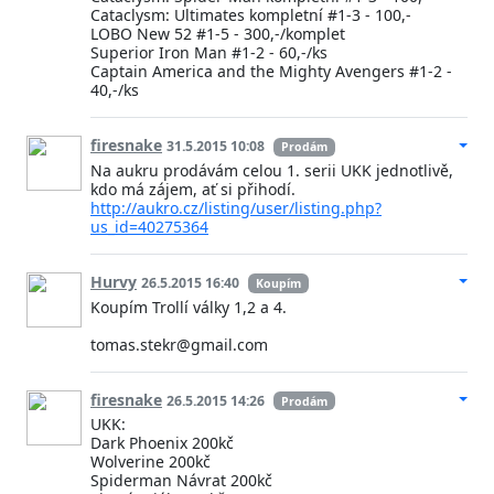
Cataclysm: Ultimates kompletní #1-3 - 100,-
LOBO New 52 #1-5 - 300,-/komplet
Superior Iron Man #1-2 - 60,-/ks
Captain America and the Mighty Avengers #1-2 -
40,-/ks
firesnake
31.5.2015 10:08
Prodám
Na aukru prodávám celou 1. serii UKK jednotlivě,
kdo má zájem, ať si přihodí.
http://aukro.cz/listing/user/listing.php?
us_id=40275364
Hurvy
26.5.2015 16:40
Koupím
Koupím Trollí války 1,2 a 4.
tomas.stekr@gmail.com
firesnake
26.5.2015 14:26
Prodám
UKK:
Dark Phoenix 200kč
Wolverine 200kč
Spiderman Návrat 200kč