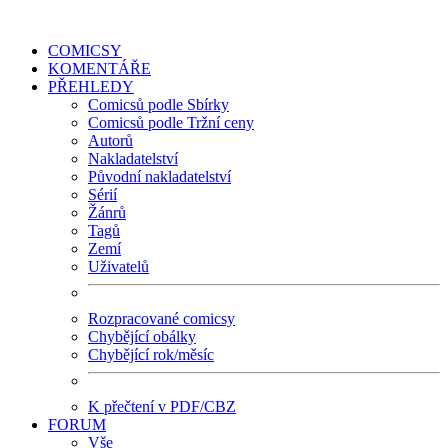
COMICSY
KOMENTÁŘE
PŘEHLEDY
Comicsů podle Sbírky
Comicsů podle Tržní ceny
Autorů
Nakladatelství
Původní nakladatelství
Sérií
Žánrů
Tagů
Zemí
Uživatelů
Rozpracované comicsy
Chybějící obálky
Chybějící rok/měsíc
K přečtení v PDF/CBZ
FORUM
Vše