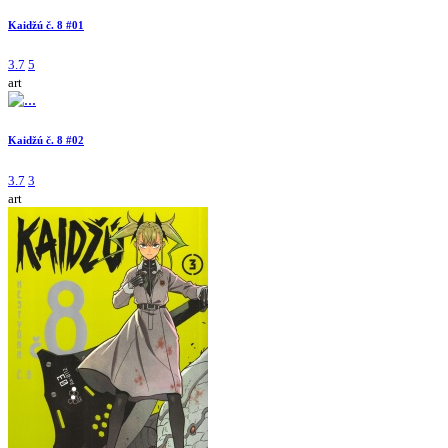
Kaidžú č. 8 #01
3.7
5
art
Kaidžú č. 8 #02
3.7
3
art