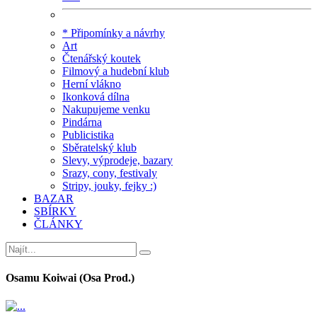
* Připomínky a návrhy
Art
Čtenářský koutek
Filmový a hudební klub
Herní vlákno
Ikonková dílna
Nakupujeme venku
Pindárna
Publicistika
Sběratelský klub
Slevy, výprodeje, bazary
Srazy, cony, festivaly
Stripy, jouky, fejky :)
BAZAR
SBÍRKY
ČLÁNKY
Osamu Koiwai (Osa Prod.)