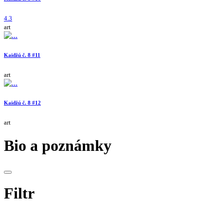
4.3
art
Kaidžú č. 8 #11
art
Kaidžú č. 8 #12
art
Bio a poznámky
Filtr