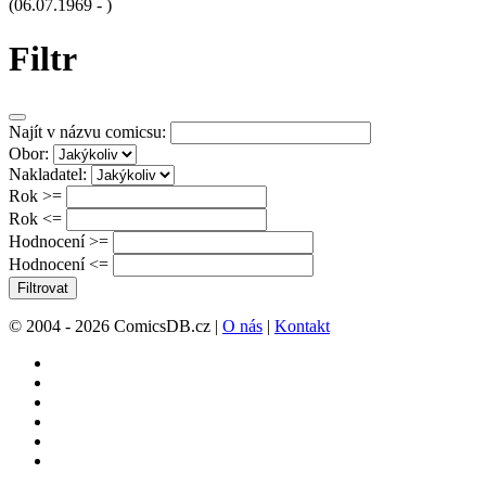
(06.07.1969 - )
Filtr
Najít v názvu comicsu:
Obor:
Nakladatel:
Rok >=
Rok <=
Hodnocení >=
Hodnocení <=
Filtrovat
© 2004 - 2026 ComicsDB.cz |
O nás
|
Kontakt