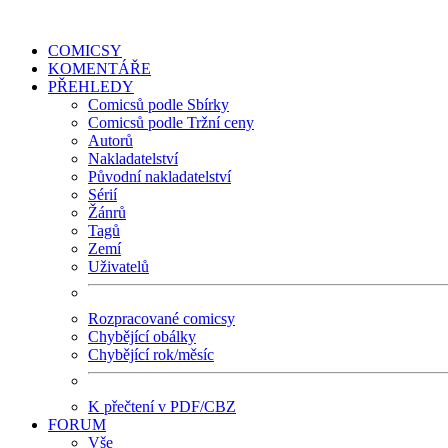
COMICSY
KOMENTÁŘE
PŘEHLEDY
Comicsů podle Sbírky
Comicsů podle Tržní ceny
Autorů
Nakladatelství
Původní nakladatelství
Sérií
Žánrů
Tagů
Zemí
Uživatelů
Rozpracované comicsy
Chybějící obálky
Chybějící rok/měsíc
K přečtení v PDF/CBZ
FORUM
Vše