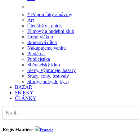
* Připomínky a návrhy
Art
Čtenářský koutek
Filmový a hudební klub
Herní vlákno
Ikonková dílna
Nakupujeme venku
Pindárna
Publicistika
Sběratelský klub
Slevy, výprodeje, bazary
Srazy, cony, festivaly
Stripy, jouky, fejky :)
BAZAR
SBÍRKY
ČLÁNKY
Régis Hautière
Francie