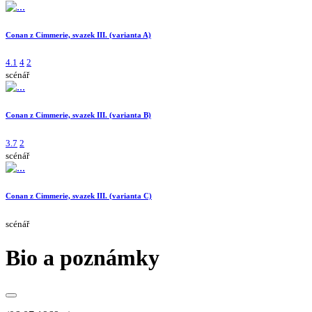
Conan z Cimmerie, svazek III. (varianta A)
4.1
4
2
scénář
Conan z Cimmerie, svazek III. (varianta B)
3.7
2
scénář
Conan z Cimmerie, svazek III. (varianta C)
scénář
Bio a poznámky