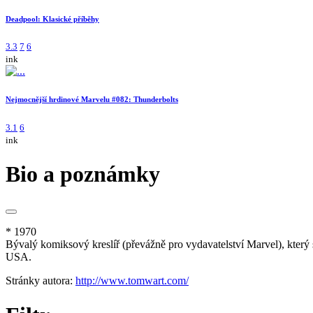
Deadpool: Klasické příběhy
3.3
7
6
ink
Nejmocnější hrdinové Marvelu #082: Thunderbolts
3.1
6
ink
Bio a poznámky
* 1970
Bývalý komiksový kreslíř (převážně pro vydavatelství Marvel), který
USA.
Stránky autora:
http://www.tomwart.com/