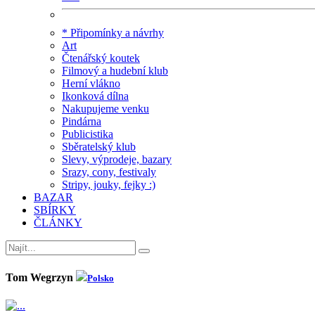
* Připomínky a návrhy
Art
Čtenářský koutek
Filmový a hudební klub
Herní vlákno
Ikonková dílna
Nakupujeme venku
Pindárna
Publicistika
Sběratelský klub
Slevy, výprodeje, bazary
Srazy, cony, festivaly
Stripy, jouky, fejky :)
BAZAR
SBÍRKY
ČLÁNKY
Tom Wegrzyn
Polsko