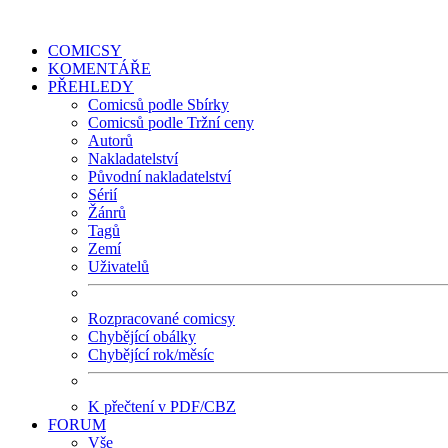
COMICSY
KOMENTÁŘE
PŘEHLEDY
Comicsů podle Sbírky
Comicsů podle Tržní ceny
Autorů
Nakladatelství
Původní nakladatelství
Sérií
Žánrů
Tagů
Zemí
Uživatelů
Rozpracované comicsy
Chybějící obálky
Chybějící rok/měsíc
K přečtení v PDF/CBZ
FORUM
Vše