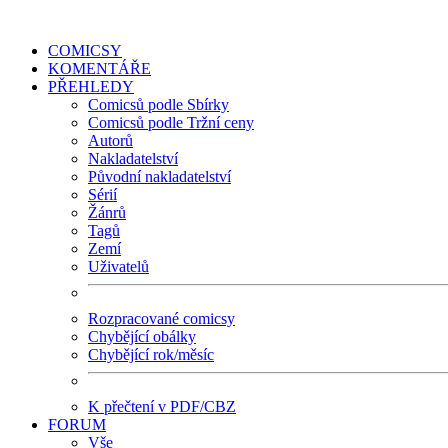
COMICSY
KOMENTÁŘE
PŘEHLEDY
Comicsů podle Sbírky
Comicsů podle Tržní ceny
Autorů
Nakladatelství
Původní nakladatelství
Sérií
Žánrů
Tagů
Zemí
Uživatelů
Rozpracované comicsy
Chybějící obálky
Chybějící rok/měsíc
K přečtení v PDF/CBZ
FORUM
Vše