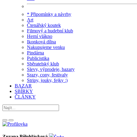
* Připomínky a návrhy
Art
Čtenářský koutek
Filmový a hudební klub
Herní vlákno
Ikonková dílna
Nakupujeme venku
Pindárna
Publicistika
Sběratelský klub
Slevy, výprodeje, bazary
Srazy, cony, festivaly
Stripy, jouky, fejky :)
BAZAR
SBÍRKY
ČLÁNKY
Zuzana Bělohlávková
Česko