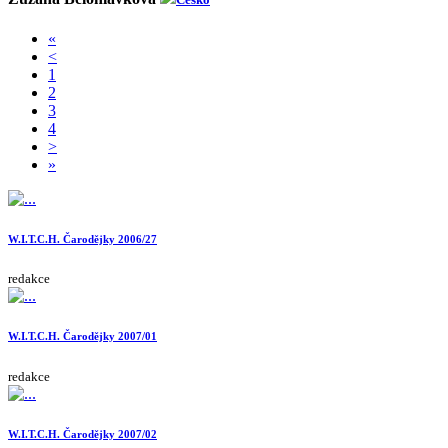
«
<
1
2
3
4
>
»
W.I.T.C.H. Čarodějky 2006/27
redakce
W.I.T.C.H. Čarodějky 2007/01
redakce
W.I.T.C.H. Čarodějky 2007/02