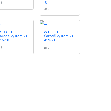
rt
3
art
.I.T.C.H.
W.I.T.C.H.
arodějky Komiks
Čarodějky Komiks
16-18
#19-21
rt
art