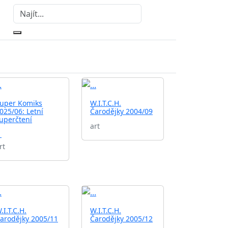
uper Komiks
W.I.T.C.H.
025/06: Letní
Čarodějky 2004/09
uperčtení
art
1
rt
.I.T.C.H.
W.I.T.C.H.
arodějky 2005/11
Čarodějky 2005/12