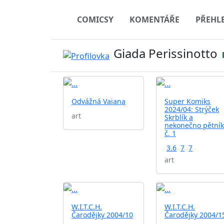
COMICSY
KOMENTÁŘE
PŘEHL
Giada Perissinotto
Odvážná Vaiana
Super Komiks
2024/04: Strýček
art
Skrblík a
nekonečno pětní
č. 1
3.6
7
7
art
W.I.T.C.H.
W.I.T.C.H.
Čarodějky 2004/10
Čarodějky 2004/1