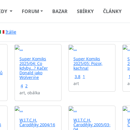
EDY
FORUM
BAZAR
SBÍRKY
ČLÁNKY
Itálie
Super Komiks
Super Komiks
S
2025/04: Co
2025/05: Pozor,
2
kdyby...? Kačer
kachna!
s
ků
Donald jako
3.8
1
Wolverine
art
a
4
2
art, obálka
W.I.T.C.H.
W.I.T.C.H.
W
5
Čarodějky 2004/16
Čarodějky 2005/03-
Č
04