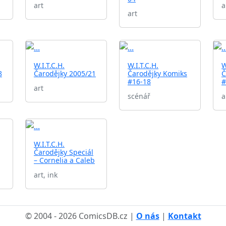
art
a
art
W.I.T.C.H.
W.I.T.C.H.
W
8
Čarodějky 2005/21
Čarodějky Komiks
Č
#16-18
#
art
scénář
a
W.I.T.C.H.
Čarodějky Speciál
– Cornelia a Caleb
art, ink
© 2004 - 2026 ComicsDB.cz |
O nás
|
Kontakt