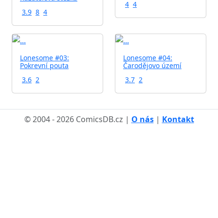
4
4
3.9
8
4
Lonesome #03:
Lonesome #04:
Pokrevní pouta
Čarodějovo území
3.6
2
3.7
2
© 2004 - 2026 ComicsDB.cz |
O nás
|
Kontakt