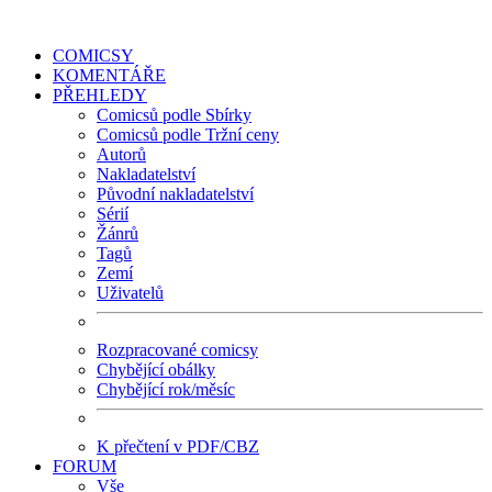
COMICSY
KOMENTÁŘE
PŘEHLEDY
Comicsů podle Sbírky
Comicsů podle Tržní ceny
Autorů
Nakladatelství
Původní nakladatelství
Sérií
Žánrů
Tagů
Zemí
Uživatelů
Rozpracované comicsy
Chybějící obálky
Chybějící rok/měsíc
K přečtení v PDF/CBZ
FORUM
Vše