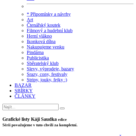
* Připomínky a návrhy
Art
Čtenářský koutek
Filmový a hudební klub
Herní vlákno
Ikonková dílna
Nakupujeme venku
Pindárna
Publicistika
Sběratelský klub
Slevy, výprodeje, bazary
Srazy, cony, festivaly
Stripy, jouky, fejky :)
BAZAR
SBÍRKY
ČLÁNKY
Grafické listy Káji Saudka
edice
Sérii považujeme v tuto chvíli za kompletní.