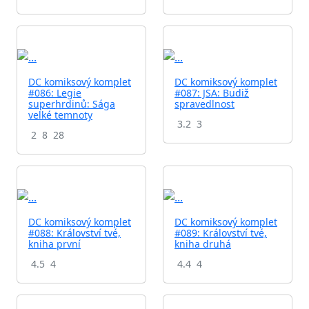
DC komiksový komplet
DC komiksový komplet
#086: Legie
#087: JSA: Budiž
superhrdinů: Sága
spravedlnost
velké temnoty
3.2
3
2
8
28
DC komiksový komplet
DC komiksový komplet
#088: Království tvé,
#089: Království tvé,
kniha první
kniha druhá
4.5
4
4.4
4