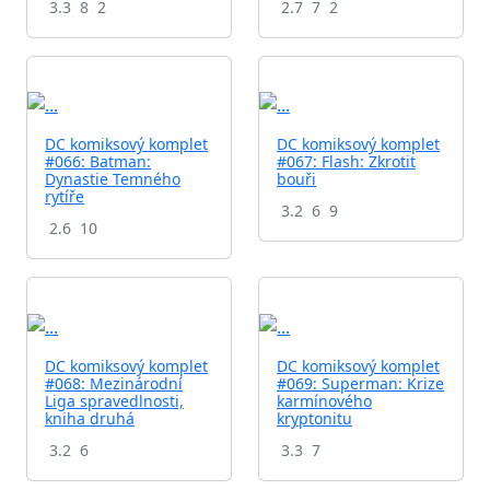
3.3
8
2
2.7
7
2
DC komiksový komplet
DC komiksový komplet
#066: Batman:
#067: Flash: Zkrotit
Dynastie Temného
bouři
rytíře
3.2
6
9
2.6
10
DC komiksový komplet
DC komiksový komplet
#068: Mezinárodní
#069: Superman: Krize
Liga spravedlnosti,
karmínového
kniha druhá
kryptonitu
3.2
6
3.3
7