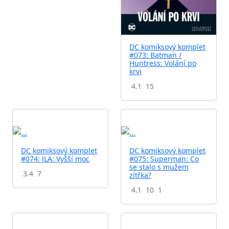
DC komiksový komplet
#073: Batman /
Huntress: Volání po
krvi
4.1
15
DC komiksový komplet
DC komiksový komplet
#074: JLA: Vyšší moc
#075: Superman: Co
se stalo s mužem
3.4
7
zítřka?
4.1
10
1