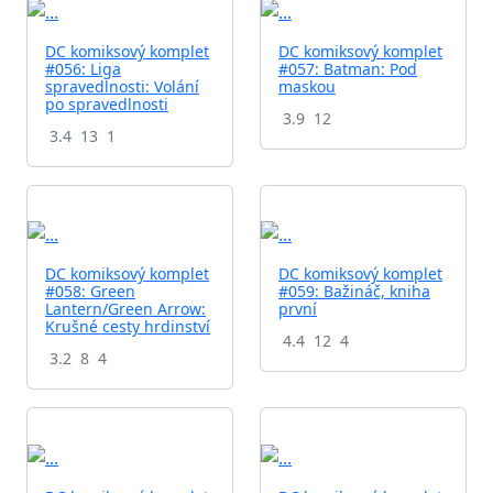
DC komiksový komplet
DC komiksový komplet
#056: Liga
#057: Batman: Pod
spravedlnosti: Volání
maskou
po spravedlnosti
3.9
12
3.4
13
1
DC komiksový komplet
DC komiksový komplet
#058: Green
#059: Bažináč, kniha
Lantern/Green Arrow:
první
Krušné cesty hrdinství
4.4
12
4
3.2
8
4