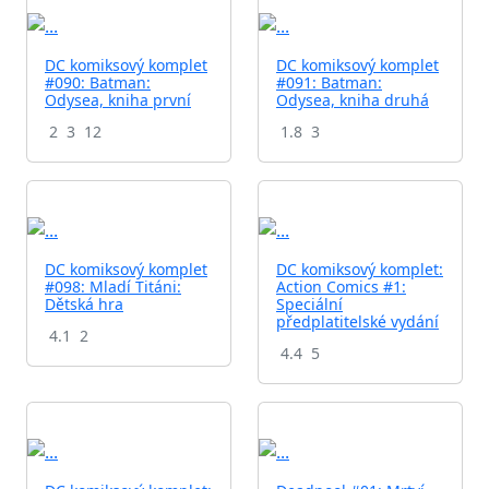
DC komiksový komplet
DC komiksový komplet
#090: Batman:
#091: Batman:
Odysea, kniha první
Odysea, kniha druhá
2
3
12
1.8
3
DC komiksový komplet
DC komiksový komplet:
#098: Mladí Titáni:
Action Comics #1:
Dětská hra
Speciální
předplatitelské vydání
4.1
2
4.4
5