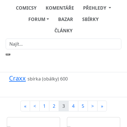
COMICSY
KOMENTÁŘE
PŘEHLEDY
FORUM
BAZAR
SBÍRKY
ČLÁNKY
Craxx
sbírka (obálky)
600
«
<
1
2
3
4
5
>
»