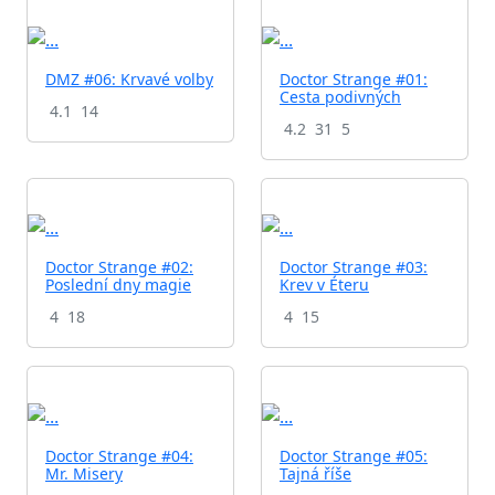
DMZ #06: Krvavé volby
Doctor Strange #01:
Cesta podivných
4.1
14
4.2
31
5
Doctor Strange #02:
Doctor Strange #03:
Poslední dny magie
Krev v Éteru
4
18
4
15
Doctor Strange #04:
Doctor Strange #05:
Mr. Misery
Tajná říše