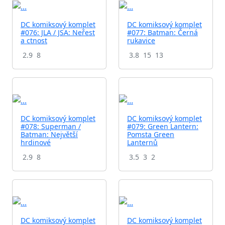
DC komiksový komplet
DC komiksový komplet
#076: JLA / JSA: Neřest
#077: Batman: Černá
a ctnost
rukavice
2.9
8
3.8
15
13
DC komiksový komplet
DC komiksový komplet
#078: Superman /
#079: Green Lantern:
Batman: Největší
Pomsta Green
hrdinové
Lanternů
2.9
8
3.5
3
2
DC komiksový komplet
DC komiksový komplet