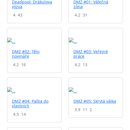
Deadpool: Drákulova
DMZ #01: Válečná
výzva
zóna
4
43
4.2
31
DMZ #02: Tělo
DMZ #03: Veřejné
novináře
práce
4.2
16
4.2
13
DMZ #04: Palba do
DMZ #05: Skrytá válka
vlastních
3.9
11
2
4.5
14