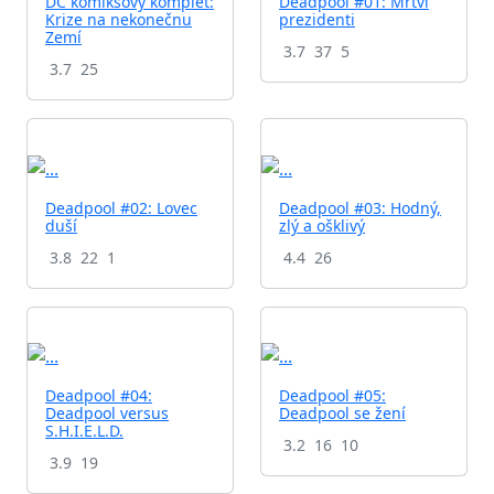
DC komiksový komplet:
Deadpool #01: Mrtví
Krize na nekonečnu
prezidenti
Zemí
3.7
37
5
3.7
25
Deadpool #02: Lovec
Deadpool #03: Hodný,
duší
zlý a ošklivý
3.8
22
1
4.4
26
Deadpool #04:
Deadpool #05:
Deadpool versus
Deadpool se žení
S.H.I.E.L.D.
3.2
16
10
3.9
19