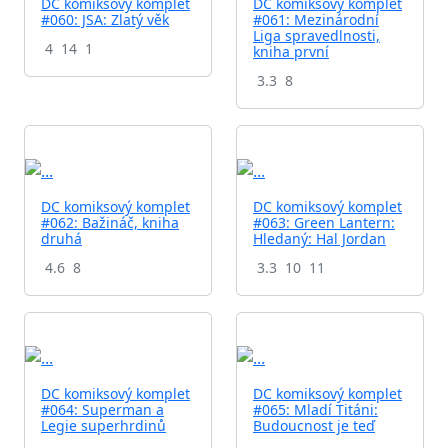
DC komiksový komplet
DC komiksový komplet
#060: JSA: Zlatý věk
#061: Mezinárodní
Liga spravedlnosti,
4
14
1
kniha první
3.3
8
DC komiksový komplet
DC komiksový komplet
#062: Bažináč, kniha
#063: Green Lantern:
druhá
Hledaný: Hal Jordan
4.6
8
3.3
10
11
DC komiksový komplet
DC komiksový komplet
#064: Superman a
#065: Mladí Titáni:
Legie superhrdinů
Budoucnost je teď