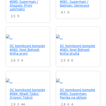
#080: Superman /
#081: Superman /
Shazam: První
Batman: Generace
zahřmění
4.1
6
3.5
9
DC komiksový komplet
DC komiksový komplet
#082: Noví Bohové,
#083: Noví Bohové,
kniha první
kniha druhá
2.6
5
4
2.5
6
6
DC komiksový komplet
DC komiksový komplet
#084: Mladí Titáni:
#085: Superman:
Zrození Titánů
Panika na obloze
2.9
3
44
2.8
6
4