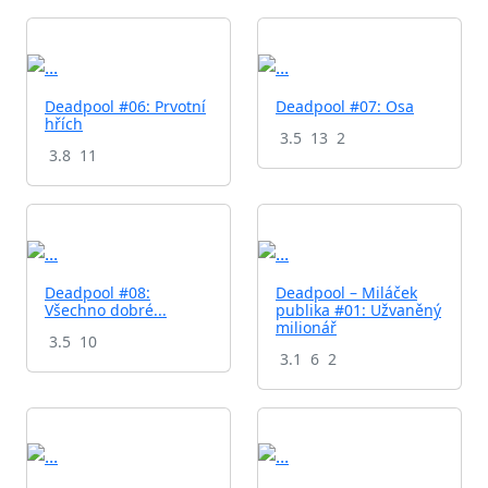
Deadpool #06: Prvotní
Deadpool #07: Osa
hřích
3.5
13
2
3.8
11
Deadpool #08:
Deadpool – Miláček
Všechno dobré...
publika #01: Užvaněný
milionář
3.5
10
3.1
6
2