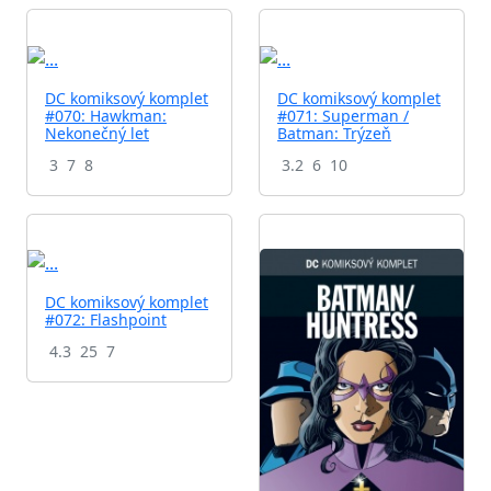
DC komiksový komplet
DC komiksový komplet
#070: Hawkman:
#071: Superman /
Nekonečný let
Batman: Trýzeň
3
7
8
3.2
6
10
DC komiksový komplet
#072: Flashpoint
4.3
25
7