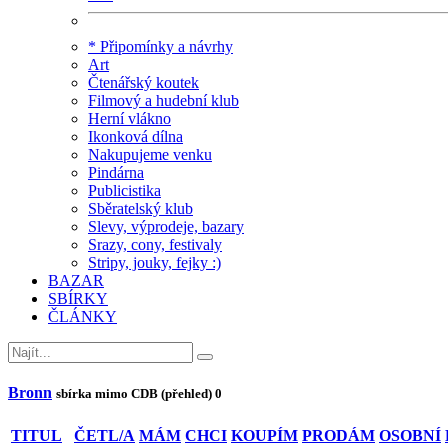
* Připomínky a návrhy
Art
Čtenářský koutek
Filmový a hudební klub
Herní vlákno
Ikonková dílna
Nakupujeme venku
Pindárna
Publicistika
Sběratelský klub
Slevy, výprodeje, bazary
Srazy, cony, festivaly
Stripy, jouky, fejky :)
BAZAR
SBÍRKY
ČLÁNKY
Bronn
sbírka mimo CDB (přehled)
0
TITUL
ČETL/A
MÁM
CHCI
KOUPÍM
PRODÁM
OSOBNÍ