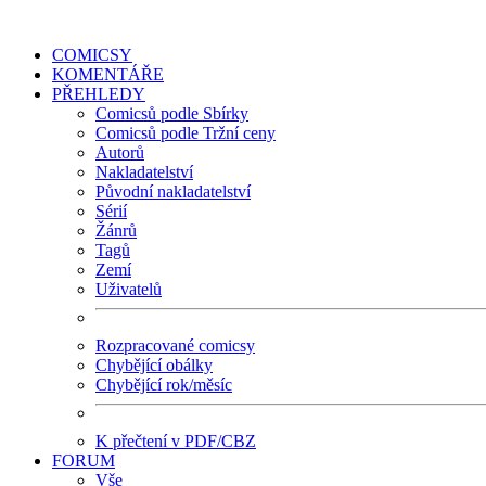
COMICSY
KOMENTÁŘE
PŘEHLEDY
Comicsů podle Sbírky
Comicsů podle Tržní ceny
Autorů
Nakladatelství
Původní nakladatelství
Sérií
Žánrů
Tagů
Zemí
Uživatelů
Rozpracované comicsy
Chybějící obálky
Chybějící rok/měsíc
K přečtení v PDF/CBZ
FORUM
Vše