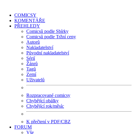
COMICSY
KOMENTÁŘE
PŘEHLEDY
Comicsů podle Sbírky
Comicsů podle Tržní ceny
Autorů
Nakladatelství
Původní nakladatelství
Sérií
Žánrů
Tagů
Zemí
Uživatelů
Rozpracované comicsy
Chybějící obálky
Chybějící rok/měsíc
K přečtení v PDF/CBZ
FORUM
Vše