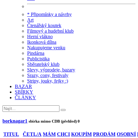
* Připomínky a návrhy
Art
Čtenářský koutek
Filmový a hudební klub
Herní vlákno
Ikonková dílna
Nakupujeme venku
Pindárna
Publicistika
Sběratelský klub
Slevy, výprodeje, bazary
Srazy, cony, festivaly
Stripy, jouky, fejky :)
BAZAR
SBÍRKY
ČLÁNKY
borknagar1
sbírka mimo CDB (přehled)
0
TITUL
ČETL/A
MÁM
CHCI
KOUPÍM
PRODÁM
OSOBNÍ