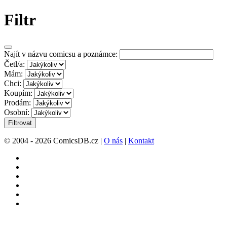
Filtr
Najít v názvu comicsu a poznámce:
Četl/a:
Mám:
Chci:
Koupím:
Prodám:
Osobní:
Filtrovat
© 2004 - 2026 ComicsDB.cz |
O nás
|
Kontakt