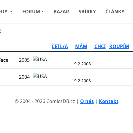
EDY
FORUM
BAZAR
SBÍRKY
ČLÁNKY
2
ČETL/A
MÁM
CHCI
KOUPÍM
face
2005
-
19.2.2008
-
-
2004
-
19.2.2008
-
-
© 2004 - 2026 ComicsDB.cz |
O nás
|
Kontakt