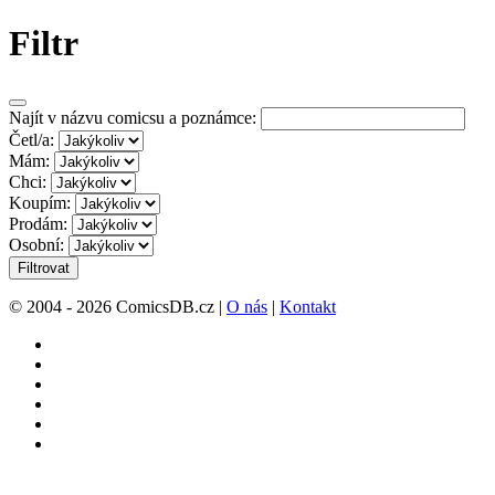
Filtr
Najít v názvu comicsu a poznámce:
Četl/a:
Mám:
Chci:
Koupím:
Prodám:
Osobní:
Filtrovat
© 2004 - 2026 ComicsDB.cz |
O nás
|
Kontakt