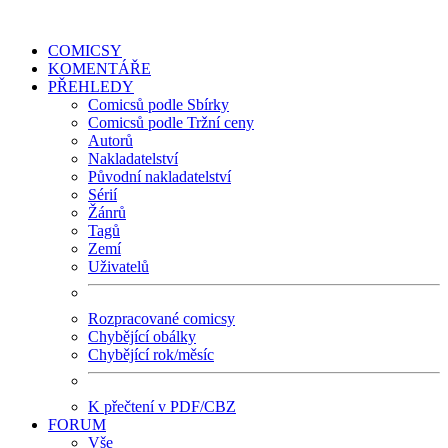
COMICSY
KOMENTÁŘE
PŘEHLEDY
Comicsů podle Sbírky
Comicsů podle Tržní ceny
Autorů
Nakladatelství
Původní nakladatelství
Sérií
Žánrů
Tagů
Zemí
Uživatelů
Rozpracované comicsy
Chybějící obálky
Chybějící rok/měsíc
K přečtení v PDF/CBZ
FORUM
Vše