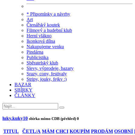
* Připomínky a návrhy
Art
Čtenářský koutek
Filmový a hudební klub
Herní vlákno
Ikonková dílna
Nakupujeme venku
Pindárna
Publicistika
Sběratelský klub
Slevy, výprodeje, bazary
Srazy, cony, festivaly
Stripy, jouky, fejky :)
BAZAR
SBÍRKY
ČLÁNKY
luky.kuky10
sbírka mimo CDB (přehled)
0
TITUL
ČETL/A
MÁM
CHCI
KOUPÍM
PRODÁM
OSOBNÍ