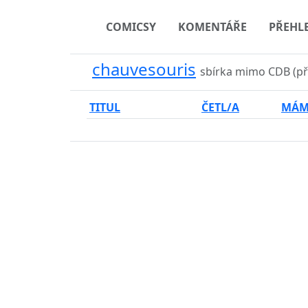
COMICSY
KOMENTÁŘE
PŘEHL
chauvesouris
sbírka mimo CDB (p
TITUL
ČETL/A
MÁ